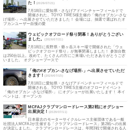
た！
(2026/07/21)
7月18日に愛知県・さなげアドベンチャーフィールドで
開催された、TOYO TIRES様主催の「俺のオプカン-さな
げ場所-」へ出展させていただきました！ 会場には、抽選で選ばれたオ
プカンユーザー自慢の愛
ウェビックオフロード祭り閉幕！ありがとうござい
ました。
(2026/07/21)
7月18日に長野県・爺ヶ岳スキー場で開催された「ウェ
ビックオフロード祭り」が無事閉幕しました！ 参加台数
は250台以上。改めて、たくさんの方にご来場いただきありがとうござ
いました。 オグショーブースで
「俺の#オプカン-さなげ場所-」へ出展させていただ
きます！
(2026/07/15)
7月18日に愛知県・さなげアドベンチャーフィールドで
開催される、TOYO TIRES主催のオフロードイベント
「俺のオプカン -さなげ場所-」 にオグショーが出展いたします！ 本イ
ベントは、オープンカ
MCFAJクラブマンロードレース第2戦にオグショー
出展決定！
(2026/07/11)
日本最古のモーターサイクルレース主催団体である一般
社団法人MCFAJが主催する「クラブマンロードレース」第2戦への出展
が決定しました。 クラブマンロードレースは、年間3戦で開催される人