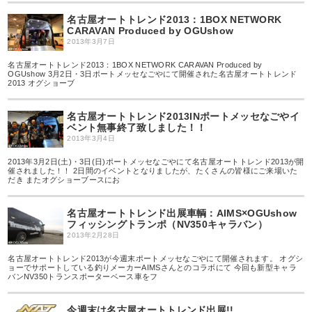
名古屋オートトレンド2013：1BOX NETWORK
CARAVAN Produced by OGUshow
2013年3月7日
名古屋オートトレンド2013：1BOX NETWORK CARAVAN Produced by
OGUshow 3月2日・3日ポートメッセなごやにて開催された名古屋オートトレンド
2013 オグショーブ
名古屋オートトレンド2013INポートメッセなごやイ
ベント無事終了致しました！！
2013年3月4日
2013年3月2日(土)・3日(日)ポートメッセなごやにて名古屋オートトレンド2013が開
催されました！！ 2日間のイベントとなりましたが、たくさんの皆様にご来場いた
だき またオグショーブースにお
名古屋オートトレンド出展車輌：AIMS×OGUshow
フィッシングトランポ（NV350キャラバン）
2013年2月28日
名古屋オートトレンド2013が今週末ポートメッセなごやにて開催されます。 オグシ
ョーでサポートしている釣りメーカーAIMSさんとのコラボにて 今回も新型キャラ
バンNV350トランスポーターベース車をフ
今週末は名古屋オートトレンド出展!!