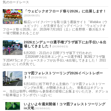
気のロードレース
「ウェビックオフロード祭り2026」に出展します！
(2026/06/25)
幅広いバイクパーツを取り扱う通販サイト「Webike（ウ
ェビック）」が主催するビッグイベント「ウェビックオ
フロード祭り2026」が、2026年7月18日（土）に長野県・爺ガ岳スキ
ー場で開催されることが
2026エンデューロ選手権プラザ坂下にお手伝い＆出
場してきました！
(2026/06/23)
6月20日・21日の２日間プラザ坂下で行われた
【2026MFJ全日本エンデューロ選手権】第2戦プラザ阪
下2DAYSにオグショースタッフがお手伝い&出場してきました！ 20日
はあいにくの天気でし
コマ図フォレストツーリング2026イベントレポー
ト！
(2026/06/16)
6月14日に松下時子さん主催の「コマ図フォレストツー
リングin天竜」が開催されました。 発着点はオグショ
ー。当日は朝早い時間から参加者の皆様にお集まりいただき、オグショ
ー駐車場はトランポでいっぱいに
いよいよ今週末開催！コマ図フォレストツーリング
in天竜
(2026/06/10)