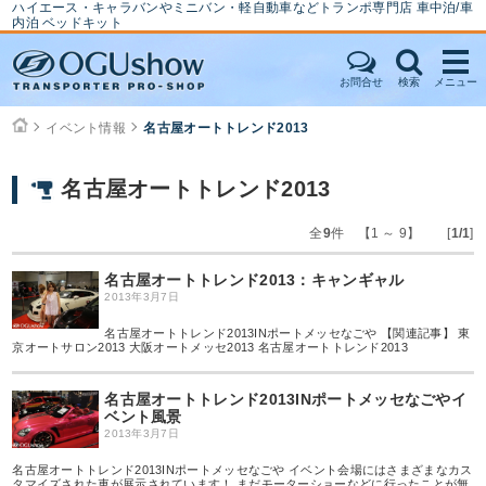
ハイエース・キャラバンやミニバン・軽自動車などトランポ専門店 車中泊/車
内泊 ベッドキット
お問合せ
検索
メニュー
イベント情報
名古屋オートトレンド2013
名古屋オートトレンド2013
全
9
件 【1 ～ 9】 [
1/1
]
名古屋オートトレンド2013：キャンギャル
2013年3月7日
名古屋オートトレンド2013INポートメッセなごや 【関連記事】 東
京オートサロン2013 大阪オートメッセ2013 名古屋オートトレンド2013
名古屋オートトレンド2013INポートメッセなごやイ
ベント風景
2013年3月7日
名古屋オートトレンド2013INポートメッセなごや イベント会場にはさまざまなカス
タマイズされた車が展示されています！ まだモーターショーなどに行ったことが無