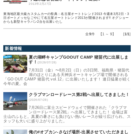
2013年2月27日
東海地区最大級カスタムカーの祭典：名古屋オートトレンド2013 今週末3月2日・3
日ポートメッセなごやにて名古屋オートトレンド2013が開催されます!! オグショー
からも新型キャラバン2台を出展いたし
全
9
件 【1 ～ 9】 [
1/1
]
新着情報
夏の湖畔キャンプGOOUT CAMP 猪苗代に出展しま
す！
(2026/07/28)
7月31日（金）〜8月2日（日）の3日間、福島県・猪苗代
湖のほとりにある天神浜オートキャンプ場で開催される
「GO OUT CAMP 猪苗代 vol.12」に出展いたします！ 連日猛暑が続く
今年の夏。会
クラブマンロードレース第2戦へ出展してきました！
(2026/07/28)
7月26日に富士スピードウェイで開催された「クラブマ
ンロードレース第2戦」へ出展してきました！ 会場は富
士山のふもと。真夏の暑さにも負けない熱いレースが繰り広げられ、ス
タッフも大いに盛り上がりました。
俺の#オプカン-さなげ場所-出展させていただきまし