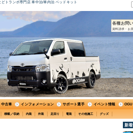
どトランポ専門店 車中泊/車内泊 ベッドキット
各種お問
資料請求・お見
中古車
インフォメーション
サポート選手
イベント情報
OG
積載／収納
内装
外装
足回り
電装
その他施工
グッズ
新着