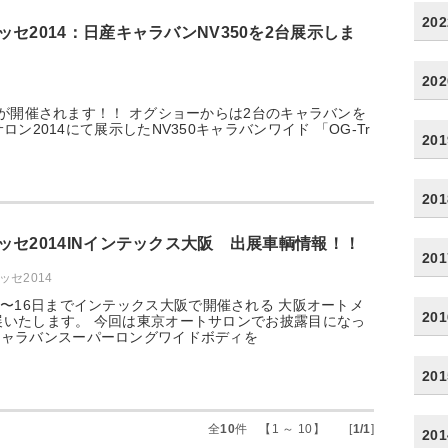
20
セ2014：日産キャラバンNV350を2台展示しま
20
4が開催されます！！ オグショーからは2台のキャラバンを
ン2014にて展示したNV350キャラバンワイド 「OG-Tr
20
20
ッセ2014INインテックス大阪 出展車輌情報！！
20
セ2014
4日〜16日までインテックス大阪で開催される 大阪オートメ
20
出展いたします。 今回は東京オートサロンでお披露目になっ
0キャラバンスーパーロングワイドボディを
20
全
10
件 【1 ～ 10】 [
1/1
]
20