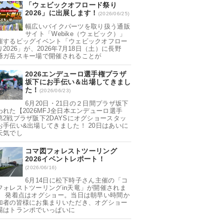
「ウェビックオフロード祭り
2026」に出展します！
(2026/06/25)
幅広いバイクパーツを取り扱う通販
サイト「Webike（ウェビック）」
催するビッグイベント「ウェビックオフロー
2026」が、2026年7月18日（土）に長野
爺ガ岳スキー場で開催されることが
2026エンデューロ選手権プラザ
坂下にお手伝い＆出場してきまし
た！
(2026/06/23)
6月20日・21日の２日間プラザ坂下
われた【2026MFJ全日本エンデューロ選手
第2戦プラザ阪下2DAYSにオグショースタッ
お手伝い&出場してきました！ 20日はあいに
天気でし
コマ図フォレストツーリング
2026イベントレポート！
(2026/06/16)
6月14日に松下時子さん主催の「コ
フォレストツーリングin天竜」が開催されま
。 発着点はオグショー。当日は朝早い時間か
加者の皆様にお集まりいただき、オグショー
場はトランポでいっぱいに