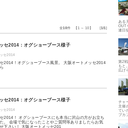
ある
OUT
全
10
件 【1 ～ 10】 [
1/1
]
連日
ッセ2014：オグショーブース様子
セ2014
第2
セ2014！オグショーブース風景。 大阪オートメッセ2014
もと
ら
広げ
ッセ2014：オグショーブース様子
チャ
主催
セ2014
てい
プカ
セ2014！ オグショーブースにも本当に沢山の方がお立ち
た。 会場で気になったことやご質問等ありましたらお気
せ下さい！ 大阪オートメッセ201