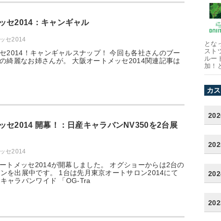
ッセ2014：キャンギャル
セ2014
とな
スト
セ2014！キャンギャルスナップ！ 今回も各社さんのブー
ルー
の綺麗なお姉さんが。 大阪オートメッセ2014関連記事は
加！
カス
20
セ2014 開幕！：日産キャラバンNV350を2台展
20
セ2014
ートメッセ2014が開幕しました。 オグショーからは2台の
バンを出展中です。 1台は先月東京オートサロン2014にて
20
0キャラバンワイド 「OG-Tra
20