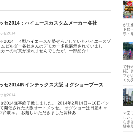
ッセ2014：ハイエースカスタムメーカー各社
が主
ド祭り
セ2014
県・
セ2014！ 4型ハイエースが勢ぞろいしていたハイエースゾ
タムビルダー各社さんのデモカー多数展示されていまし
モカーの写真が撮れませんでしたが、一部紹介！
で行
権】
フが
くの
ッセ2014INインテックス大阪 オグショーブース
セ2014
2014無事終了致しました。 2014年2月14日～16日イン
て開催された大阪オートメッセ。 オグショーは日産キャ
0を2台展示。 お越しいただきました皆様あ
マ図
した
ら参
駐車