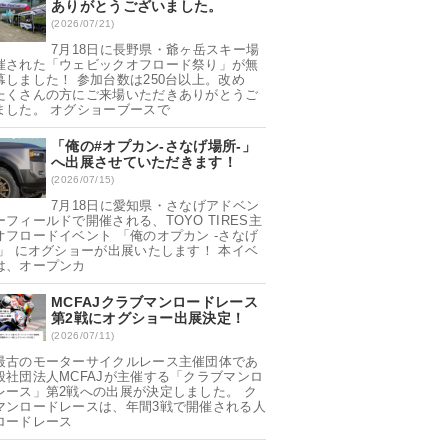
ありがとうございました。
(2026/07/21)
7月18日に長野県・爺ヶ岳スキー場
催された「ウェビックオフロード祭り」が無
幕しました！ 参加台数は250台以上。改め
たくさんの方にご来場いただきありがとうご
ました。 オグショーブースで
「俺の#オプカン-さなげ場所-」
へ出展させていただきます！
(2026/07/15)
7月18日に愛知県・さなげアドベン
ーフィールドで開催される、TOYO TIRES主
オフロードイベント 「俺のオプカン -さなげ
-」 にオグショーが出展いたします！ 本イベ
は、オープンカ
MCFAJクラブマンロードレース
第2戦にオグショー出展決定！
(2026/07/11)
最古のモーターサイクルレース主催団体であ
般社団法人MCFAJが主催する「クラブマンロ
レース」第2戦への出展が決定しました。 ク
マンロードレースは、年間3戦で開催される人
ロードレース