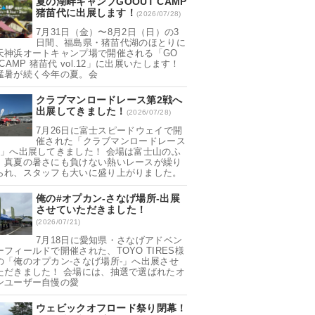
夏の湖畔キャンプGOOUT CAMP
猪苗代に出展します！
(2026/07/28)
7月31日（金）〜8月2日（日）の3
日間、福島県・猪苗代湖のほとりに
天神浜オートキャンプ場で開催される「GO
 CAMP 猪苗代 vol.12」に出展いたします！
猛暑が続く今年の夏。会
クラブマンロードレース第2戦へ
出展してきました！
(2026/07/28)
7月26日に富士スピードウェイで開
催された「クラブマンロードレース
戦」へ出展してきました！ 会場は富士山のふ
。真夏の暑さにも負けない熱いレースが繰り
られ、スタッフも大いに盛り上がりました。
俺の#オプカン-さなげ場所-出展
させていただきました！
(2026/07/21)
7月18日に愛知県・さなげアドベン
ーフィールドで開催された、TOYO TIRES様
の「俺のオプカン-さなげ場所-」へ出展させ
ただきました！ 会場には、抽選で選ばれたオ
ンユーザー自慢の愛
ウェビックオフロード祭り閉幕！