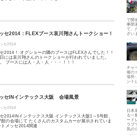
で開
事閉
て、
ッセ2014：FLEXブース哀川翔さんトークショー！
ざい
セ2014
セ2014！ オグショーの隣のブースはFLEXさんでした！！
日には哀川翔さんのトークショーが行われていました。
。 ブースには人・人・人・・・！！！
チャ
催の
場所
ント
ッセINインテックス大阪 会場風景
セ2014
日本
る一
セ2014INインテックス大阪 インテックス大阪1～5号館、
ード
合計7館の会場にて たくさんのカスタムカーが展示されていま
ラブ
トメッセ2014関連
気の