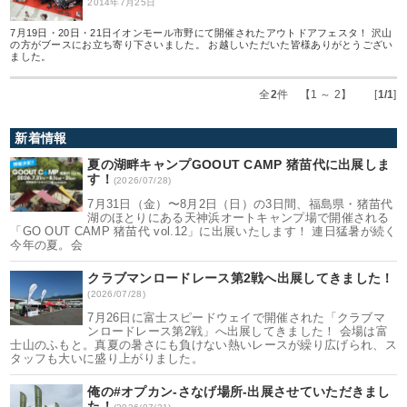
2014年7月25日
7月19日・20日・21日イオンモール市野にて開催されたアウトドアフェスタ！ 沢山
の方がブースにお立ち寄り下さいました。 お越しいただいた皆様ありがとうござい
ました。
全
2
件 【1 ～ 2】 [
1/1
]
新着情報
夏の湖畔キャンプGOOUT CAMP 猪苗代に出展しま
す！
(2026/07/28)
7月31日（金）〜8月2日（日）の3日間、福島県・猪苗代
湖のほとりにある天神浜オートキャンプ場で開催される
「GO OUT CAMP 猪苗代 vol.12」に出展いたします！ 連日猛暑が続く
今年の夏。会
クラブマンロードレース第2戦へ出展してきました！
(2026/07/28)
7月26日に富士スピードウェイで開催された「クラブマ
ンロードレース第2戦」へ出展してきました！ 会場は富
士山のふもと。真夏の暑さにも負けない熱いレースが繰り広げられ、ス
タッフも大いに盛り上がりました。
俺の#オプカン-さなげ場所-出展させていただきまし
た！