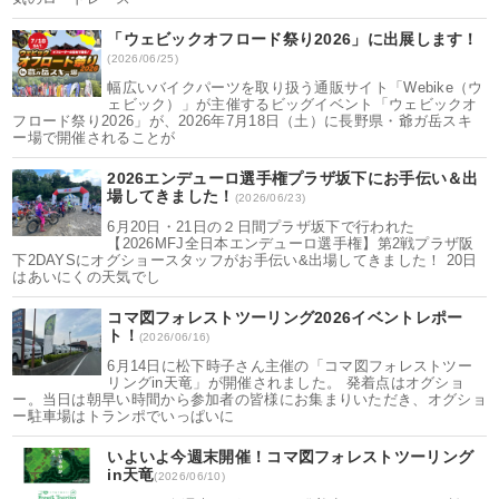
「ウェビックオフロード祭り2026」に出展します！
(2026/06/25)
幅広いバイクパーツを取り扱う通販サイト「Webike（ウ
ェビック）」が主催するビッグイベント「ウェビックオ
フロード祭り2026」が、2026年7月18日（土）に長野県・爺ガ岳スキ
ー場で開催されることが
2026エンデューロ選手権プラザ坂下にお手伝い＆出
場してきました！
(2026/06/23)
6月20日・21日の２日間プラザ坂下で行われた
【2026MFJ全日本エンデューロ選手権】第2戦プラザ阪
下2DAYSにオグショースタッフがお手伝い&出場してきました！ 20日
はあいにくの天気でし
コマ図フォレストツーリング2026イベントレポー
ト！
(2026/06/16)
6月14日に松下時子さん主催の「コマ図フォレストツー
リングin天竜」が開催されました。 発着点はオグショ
ー。当日は朝早い時間から参加者の皆様にお集まりいただき、オグショ
ー駐車場はトランポでいっぱいに
いよいよ今週末開催！コマ図フォレストツーリング
in天竜
(2026/06/10)