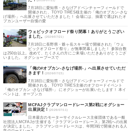
(2026/07/21)
7月18日に愛知県・さなげアドベンチャーフィールドで
開催された、TOYO TIRES様主催の「俺のオプカン-さな
げ場所-」へ出展させていただきました！ 会場には、抽選で選ばれたオ
プカンユーザー自慢の愛
ウェビックオフロード祭り閉幕！ありがとうござい
ました。
(2026/07/21)
7月18日に長野県・爺ヶ岳スキー場で開催された「ウェ
ビックオフロード祭り」が無事閉幕しました！ 参加台数
は250台以上。改めて、たくさんの方にご来場いただきありがとうござ
いました。 オグショーブースで
「俺の#オプカン-さなげ場所-」へ出展させていただ
きます！
(2026/07/15)
7月18日に愛知県・さなげアドベンチャーフィールドで
開催される、TOYO TIRES主催のオフロードイベント
「俺のオプカン -さなげ場所-」 にオグショーが出展いたします！ 本イ
ベントは、オープンカ
MCFAJクラブマンロードレース第2戦にオグショー
出展決定！
(2026/07/11)
日本最古のモーターサイクルレース主催団体である一般
社団法人MCFAJが主催する「クラブマンロードレース」第2戦への出展
が決定しました。 クラブマンロードレースは、年間3戦で開催される人
気のロードレース