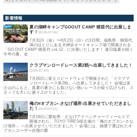
新着情報
夏の湖畔キャンプGOOUT CAMP 猪苗代に出展しま
す！
(2026/07/28)
7月31日（金）〜8月2日（日）の3日間、福島県・猪苗代
湖のほとりにある天神浜オートキャンプ場で開催される
「GO OUT CAMP 猪苗代 vol.12」に出展いたします！ 連日猛暑が続く
今年の夏。会
クラブマンロードレース第2戦へ出展してきました！
(2026/07/28)
7月26日に富士スピードウェイで開催された「クラブマ
ンロードレース第2戦」へ出展してきました！ 会場は富
士山のふもと。真夏の暑さにも負けない熱いレースが繰り広げられ、ス
タッフも大いに盛り上がりました。
俺の#オプカン-さなげ場所-出展させていただきまし
た！
(2026/07/21)
7月18日に愛知県・さなげアドベンチャーフィールドで
開催された、TOYO TIRES様主催の「俺のオプカン-さな
げ場所-」へ出展させていただきました！ 会場には、抽選で選ばれたオ
プカンユーザー自慢の愛