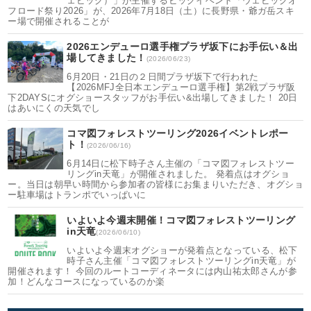
ェビック）」が主催するビッグイベント「ウェビックオ
フロード祭り2026」が、2026年7月18日（土）に長野県・爺ガ岳スキ
ー場で開催されることが
2026エンデューロ選手権プラザ坂下にお手伝い＆出
場してきました！
(2026/06/23)
6月20日・21日の２日間プラザ坂下で行われた
【2026MFJ全日本エンデューロ選手権】第2戦プラザ阪
下2DAYSにオグショースタッフがお手伝い&出場してきました！ 20日
はあいにくの天気でし
コマ図フォレストツーリング2026イベントレポー
ト！
(2026/06/16)
6月14日に松下時子さん主催の「コマ図フォレストツー
リングin天竜」が開催されました。 発着点はオグショ
ー。当日は朝早い時間から参加者の皆様にお集まりいただき、オグショ
ー駐車場はトランポでいっぱいに
いよいよ今週末開催！コマ図フォレストツーリング
in天竜
(2026/06/10)
いよいよ今週末オグショーが発着点となっている、松下
時子さん主催「コマ図フォレストツーリングin天竜」が
開催されます！ 今回のルートコーディネータには内山祐太郎さんが参
加！どんなコースになっているのか楽