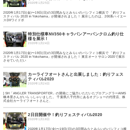
2020年1月25日
2020年1月17日(金)〜19日(日)の3日間みなとみらいのパシフィコ横浜で 「釣りフェ
スティバル 2020 in Yokohama」が開催されました！ 展示したのは、200系ハイエー
スDXワイドボ
特別仕様車NV350キャラバンアーバンクロム釣り仕
様を展示！
2020年1月24日
2020年1月17日(金)〜19日(日)の3日間みなとみらいのパシフィコ横浜で 「釣りフェ
スティバル 2020 in Yokohama」が開催されました！ 東京オートサロン2020で展示
させていただい
カーライフオートさんと出展しました：釣りフェス
ティバル2020
2020年1月24日
] SH「ANGLER TRANSPORTER」の開発にご協力いただいたプロアングラーAIMS
橋本景さんがいらっしゃいました。 千葉県八千代市にあるオグショーの代理店、株
式会社カーライフオートさんと、
2日目開催中！釣りフェスティバル2020
2020年1月18日
2020年1月17日(金)〜19日(日)の3日間みなとみらいのパシフィコ横