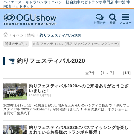
ハイエース・キャラバンやミニバン・軽自動車などトランポ専門店 車中泊/車
内泊 ベッドキット
お問合せ
検索
メニュー
イベント情報
釣りフェスティバル2020
関連カテゴリ :
釣りフェスティバル (旧名:ジャパンフィッシングショー)
釣りフェスティバル2020
全
7
件 【1 ～ 7】 [
1/1
]
釣りフェスティバル2020へのご来場ありがとうござ
いました！
2020年1月27日
2020年1月17日(金)〜19日(日)の3日間みなとみらいのパシフィコ横浜で 「釣りフェ
スティバル 2020 in Yokohama」が開催されました！ 今回の展示は、オグショーと
合同で千葉県八千
釣りフェスティバル2020にバスフィッシングを楽し
まれているお客様のトランポを展示！