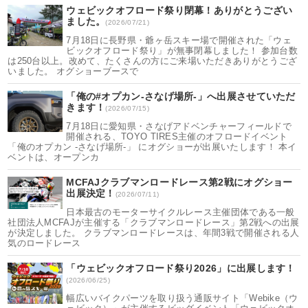
ウェビックオフロード祭り閉幕！ありがとうござい
ました。
(2026/07/21)
7月18日に長野県・爺ヶ岳スキー場で開催された「ウェ
ビックオフロード祭り」が無事閉幕しました！ 参加台数
は250台以上。改めて、たくさんの方にご来場いただきありがとうござ
いました。 オグショーブースで
「俺の#オプカン-さなげ場所-」へ出展させていただ
きます！
(2026/07/15)
7月18日に愛知県・さなげアドベンチャーフィールドで
開催される、TOYO TIRES主催のオフロードイベント
「俺のオプカン -さなげ場所-」 にオグショーが出展いたします！ 本イ
ベントは、オープンカ
MCFAJクラブマンロードレース第2戦にオグショー
出展決定！
(2026/07/11)
日本最古のモーターサイクルレース主催団体である一般
社団法人MCFAJが主催する「クラブマンロードレース」第2戦への出展
が決定しました。 クラブマンロードレースは、年間3戦で開催される人
気のロードレース
「ウェビックオフロード祭り2026」に出展します！
(2026/06/25)
幅広いバイクパーツを取り扱う通販サイト「Webike（ウ