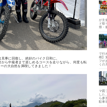
が主
ド祭り
県・
で行
権】
は見事に回復し、絶好のバイク日和に。
フが
者から中級者まで楽しめるコースを走りながら、何度も転
くの
レーの大自然を満喫してきました！
マ図
した
ら参
駐車