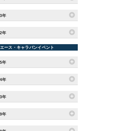
13年
12年
エース・キャラバンイベント
25年
24年
23年
19年