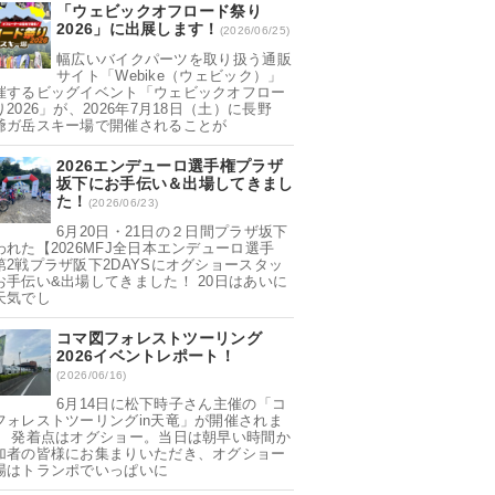
「ウェビックオフロード祭り
2026」に出展します！
(2026/06/25)
幅広いバイクパーツを取り扱う通販
サイト「Webike（ウェビック）」
催するビッグイベント「ウェビックオフロー
2026」が、2026年7月18日（土）に長野
爺ガ岳スキー場で開催されることが
2026エンデューロ選手権プラザ
坂下にお手伝い＆出場してきまし
た！
(2026/06/23)
6月20日・21日の２日間プラザ坂下
われた【2026MFJ全日本エンデューロ選手
第2戦プラザ阪下2DAYSにオグショースタッ
お手伝い&出場してきました！ 20日はあいに
天気でし
コマ図フォレストツーリング
2026イベントレポート！
(2026/06/16)
6月14日に松下時子さん主催の「コ
フォレストツーリングin天竜」が開催されま
。 発着点はオグショー。当日は朝早い時間か
加者の皆様にお集まりいただき、オグショー
場はトランポでいっぱいに