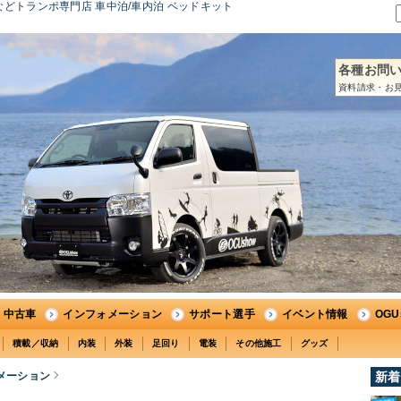
どトランポ専門店 車中泊/車内泊 ベッドキット
各種お問
資料請求・お見
中古車
インフォメーション
サポート選手
イベント情報
OG
積載／収納
内装
外装
足回り
電装
その他施工
グッズ
ォメーション
新着