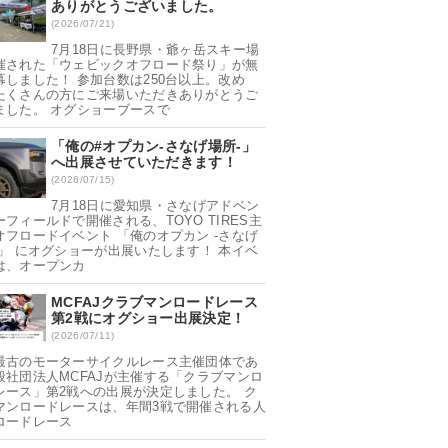
ありがとうございました。
(2026/07/21)
7月18日に長野県・爺ヶ岳スキー場
催された「ウェビックオフロード祭り」が無
幕しました！ 参加台数は250台以上。改め
たくさんの方にご来場いただきありがとうご
ました。 オグショーブースで
「俺の#オプカン-さなげ場所-」
へ出展させていただきます！
(2026/07/15)
7月18日に愛知県・さなげアドベン
ーフィールドで開催される、TOYO TIRES主
オフロードイベント 「俺のオプカン -さなげ
-」 にオグショーが出展いたします！ 本イベ
は、オープンカ
MCFAJクラブマンロードレース
第2戦にオグショー出展決定！
(2026/07/11)
最古のモーターサイクルレース主催団体であ
般社団法人MCFAJが主催する「クラブマンロ
レース」第2戦への出展が決定しました。 ク
マンロードレースは、年間3戦で開催される人
ロードレース