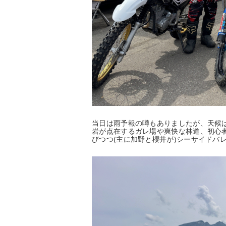
当日は雨予報の噂もありましたが、天候
岩が点在するガレ場や爽快な林道、初心
びつつ(主に加野と櫻井が)シーサイドバ