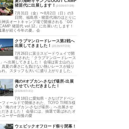
夏の湖畔キャンプGOOUT CAMP
猪苗代に出展します！
(2026/07/28)
7月31日（金）〜8月2日（日）の3
日間、福島県・猪苗代湖のほとりに
天神浜オートキャンプ場で開催される「GO
 CAMP 猪苗代 vol.12」に出展いたします！
猛暑が続く今年の夏。会
クラブマンロードレース第2戦へ
出展してきました！
(2026/07/28)
7月26日に富士スピードウェイで開
催された「クラブマンロードレース
戦」へ出展してきました！ 会場は富士山のふ
。真夏の暑さにも負けない熱いレースが繰り
られ、スタッフも大いに盛り上がりました。
俺の#オプカン-さなげ場所-出展
させていただきました！
(2026/07/21)
7月18日に愛知県・さなげアドベン
ーフィールドで開催された、TOYO TIRES様
の「俺のオプカン-さなげ場所-」へ出展させ
ただきました！ 会場には、抽選で選ばれたオ
ンユーザー自慢の愛
ウェビックオフロード祭り閉幕！