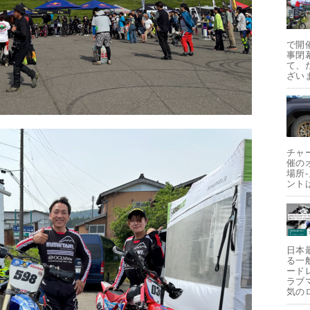
で開
事閉
て、
ざい
チャ
催の
場所
ント
日本
る一
ード
ラブ
気の