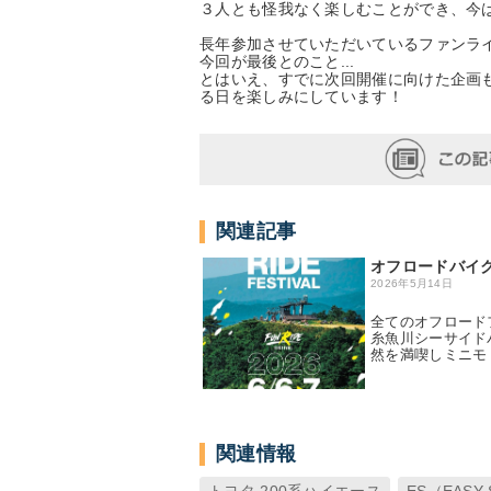
３人とも怪我なく楽しむことができ、今は
長年参加させていただいているファンラ
今回が最後とのこと...
とはいえ、すでに次回開催に向けた企画
る日を楽しみにしています！
関連記事
オフロードバイクの祭
2026年5月14日
全てのオフロードファ
糸魚川シーサイド
然を満喫しミニモ
関連情報
トヨタ 200系ハイエース
ES（EASY 