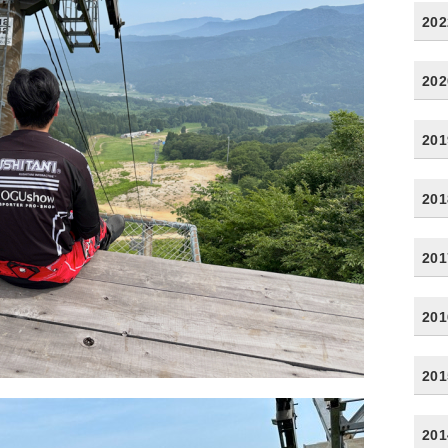
20
20
20
20
20
20
20
20