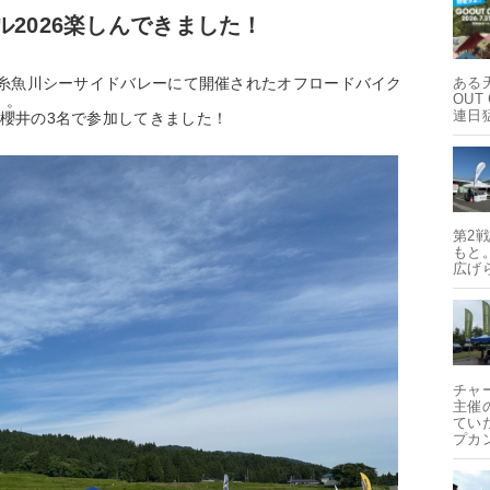
2026楽しんできました！
の糸魚川シーサイドバレーにて開催されたオフロードバイク
ある
OUT
」。
連日
櫻井の3名で参加してきました！
第2
もと
広げ
チャ
主催
てい
プカ