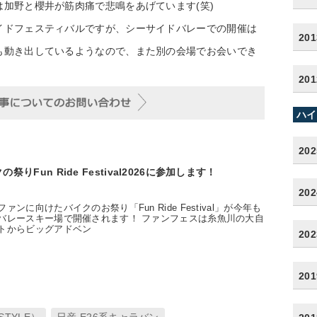
加野と櫻井が筋肉痛で悲鳴をあげています(笑)
イドフェスティバルですが、シーサイドバレーでの開催は
20
も動き出しているようなので、また別の会場でお会いでき
20
ハイ
20
りFun Ride Festival2026に参加します！
20
ンに向けたバイクのお祭り「Fun Ride Festival」が今年も
バレースキー場で開催されます！ ファンフェスは糸魚川の大自
トからビッグアドベン
20
20
STYLE）
日産 E26系キャラバン