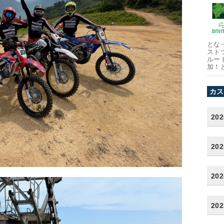
とな
スト
ルー
加！
カス
20
20
20
20