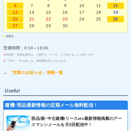
6
7
8
9
10
11
12
13
14
15
16
17
18
19
20
21
22
23
24
25
26
27
28
29
30
■
休業日
営業時間：8:30～18:00
※
時間外・営業休業日は、ご用件を「メール」にて頂けましたら幸いです。
※
「FAX」「E-mail」は、24時間受付しております。
→
「営業のお知らせ」情報一覧
Useful
建機･部品最新情報の定期メール無料配信！
部品/新･中古建機/リースetc最新情報掲載のアー
スマシンメールを月2回配信中！