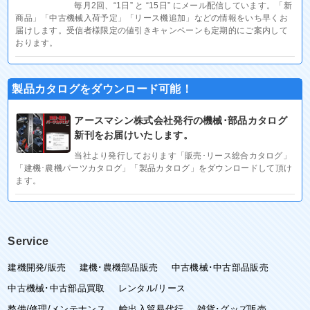
毎月2回、“1日” と “15日” にメール配信しています。「新
商品」「中古機械入荷予定」「リース機追加」などの情報をいち早くお
届けします。受信者様限定の値引きキャンペーンも定期的にご案内して
おります。
製品カタログをダウンロード可能！
アースマシン株式会社発行の機械･部品カタログ
新刊をお届けいたします。
当社より発行しております「販売･リース総合カタログ」
「建機･農機パーツカタログ」「製品カタログ」をダウンロードして頂け
ます。
Service
建機開発/販売
建機･農機部品販売
中古機械･中古部品販売
中古機械･中古部品買取
レンタル/リース
整備/修理/メンテナンス
輸出入貿易代行
雑貨･グッズ販売