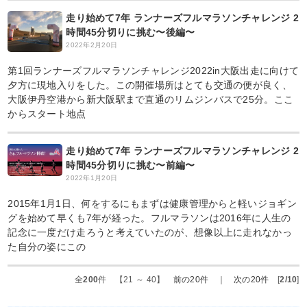
走り始めて7年 ランナーズフルマラソンチャレンジ 2
時間45分切りに挑む〜後編〜
2022年2月20日
第1回ランナーズフルマラソンチャレンジ2022in大阪出走に向けて
夕方に現地入りをした。この開催場所はとても交通の便が良く、
大阪伊丹空港から新大阪駅まで直通のリムジンバスで25分。ここ
からスタート地点
走り始めて7年 ランナーズフルマラソンチャレンジ 2
時間45分切りに挑む〜前編〜
2022年1月20日
2015年1月1日、何をするにもまずは健康管理からと軽いジョギン
グを始めて早くも7年が経った。フルマラソンは2016年に人生の
記念に一度だけ走ろうと考えていたのが、想像以上に走れなかっ
た自分の姿にこの
全
200
件 【21 ～ 40】
前の20件
｜
次の20件
[
2/10
]