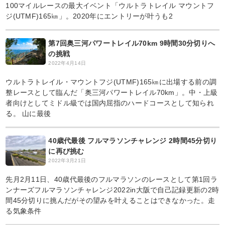
100マイルレースの最大イベント「ウルトラトレイル マウントフ
ジ(UTMF)165㎞」。2020年にエントリーが叶うも2
第7回奥三河パワートレイル70km 9時間30分切りへ
の挑戦
2022年4月14日
ウルトラトレイル・マウントフジ(UTMF)165㎞に出場する前の調
整レースとして臨んだ「奥三河パワートレイル70km」。中・上級
者向けとしてミドル級では国内屈指のハードコースとして知られ
る。 山に最後
40歳代最後 フルマラソンチャレンジ 2時間45分切り
に再び挑む
2022年3月21日
先月2月11日、40歳代最後のフルマラソンのレースとして第1回ラ
ンナーズフルマラソンチャレンジ2022in大阪で自己記録更新の2時
間45分切りに挑んだがその望みを叶えることはできなかった。走
る気象条件