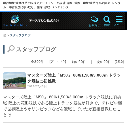
建設機械/農業機械用特殊アタッチメントの設計･開発･製作、建械/農械部品の販売･レンタ
ル、中古販売･買い取り、整備･修理･メンテナンス
お問合せ
検索
メニュー
スタッフブログ
スタッフブログ
全
200
件 【21 ～ 40】
前の20件
｜
次の20件
[
2/10
]
マスターズ陸上「M50」 800/1,500/3,000m トラッ
ク競技に初挑戦
2023年7月3日
マスターズ陸上「M50」 800/1,500/3,000m トラック競技に初挑
戦 陸上の花形競技である陸上トラック競技が好きで、テレビ中継
で世界陸上やオリンピックなどを観戦していたが直接観戦したこ
とは