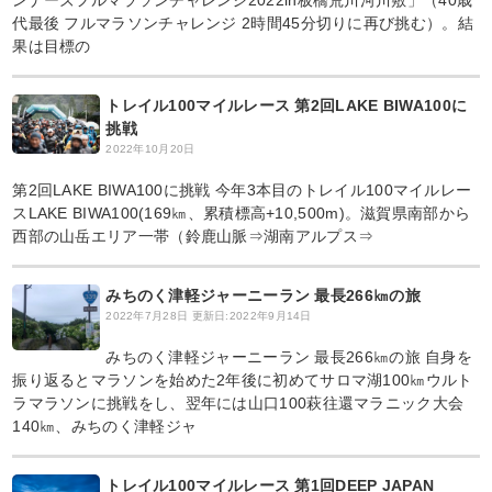
ンナーズフルマラソンチャレンジ2022in板橋荒川河川敷」（40歳
代最後 フルマラソンチャレンジ 2時間45分切りに再び挑む）。結
果は目標の
トレイル100マイルレース 第2回LAKE BIWA100に
挑戦
2022年10月20日
第2回LAKE BIWA100に挑戦 今年3本目のトレイル100マイルレー
スLAKE BIWA100(169㎞、累積標高+10,500m)。滋賀県南部から
西部の山岳エリア一帯（鈴鹿山脈⇒湖南アルプス⇒
みちのく津軽ジャーニーラン 最長266㎞の旅
2022年7月28日
更新日:2022年9月14日
みちのく津軽ジャーニーラン 最長266㎞の旅 自身を
振り返るとマラソンを始めた2年後に初めてサロマ湖100㎞ウルト
ラマラソンに挑戦をし、翌年には山口100萩往還マラニック大会
140㎞、みちのく津軽ジャ
トレイル100マイルレース 第1回DEEP JAPAN