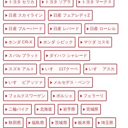
トヨタ セリカ
トヨタ ソアラ
トヨタ マークⅡ
日産 スカイライン
日産 フェアレディZ
日産 ブルーバード
日産 レパード
日産 ローレル
ホンダ CR-X
ホンダ シビック
マツダ コスモ
スバル ブラット
ダイハツ シャレード
スズキ アルト
いすゞ 117クーペ
いすゞ アスカ
いすゞ ピアッツァ
メルセデス・ベンツ
フォルクスワーゲン
ポルシェ
フェラーリ
二輪バイク
北海道
岩手県
宮城県
秋田県
福島県
茨城県
栃木県
埼玉県