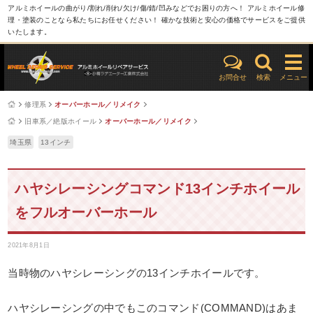
アルミホイールの曲がり/割れ/削れ/欠け/傷/錆/凹みなどでお困りの方へ！ アルミホイール修
理・塗装のことなら私たちにお任せください！ 確かな技術と安心の価格でサービスをご提供
いたします。
お問合せ
検索
メニュー
修理系
オーバーホール／リメイク
旧車系／絶版ホイール
オーバーホール／リメイク
埼玉県
13インチ
ハヤシレーシングコマンド13インチホイール
をフルオーバーホール
2021年8月1日
当時物のハヤシレーシングの13インチホイールです。
ハヤシレーシングの中でもこのコマンド(COMMAND)はあま