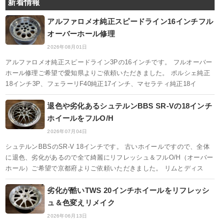
新着情報
アルファロメオ純正スピードライン16インチフル
オーバーホール修理
2026年08月01日
アルファロメオ純正スピードライン3Pの16インチです。 フルオーバー
ホール修理ご希望で愛知県よりご依頼いただきました。 ポルシェ純正
18インチ3P、フェラーリF40純正17インチ、マセラティ純正18イ
退色や劣化あるシュテルンBBS SR-Vの18インチ
ホイールをフルO/H
2026年07月04日
シュテルンBBSのSR-V 18インチです。 古いホイールですので、全体
に退色、劣化があるので全て綺麗にリフレッシュ＆フルO/H（オーバー
ホール）ご希望で京都府よりご依頼いただきました。 リムとディス
劣化が酷いTWS 20インチホイールをリフレッシ
ュ＆色変えリメイク
2026年06月13日