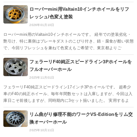
ローバーmini用Valtain10インチホイールをリフ
レッシュ/色変え塗装
2026年01月10日
ローバーmini用のValtain10インチホイールです。 経年での塗装劣化・
艶引け、特に裏側はブレーキダストのこびり付き、錆・腐食が酷い状態
で、今回リフレッシュを兼ねて色変えもご希望で、東京都よりご
フェラーリF40純正スピードライン3Pホイールを
フルオーバーホール
2025年11月01日
フェラーリF40純正スピードライン17インチ3Pホイールです。 超希少
車のF40の純正ホイール、毎年年間数セットは入庫しますが、今回は入
庫日こそ前後しますが、同時期内に3セット揃いました。 実用するよ
リム曲がり修理不能のワークVS-Editionをリム交
換オーバーホール
2025年10月11日