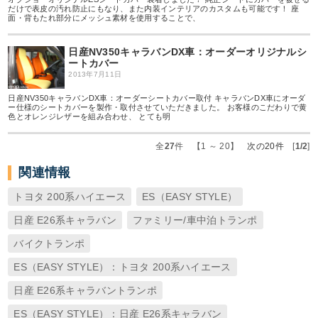
だけで表皮の汚れ防止にもなり、また内装インテリアのカスタムも可能です！ 座
面・背もたれ部分にメッシュ素材を使用することで、
日産NV350キャラバンDX車：オーダーオリジナルシ
ートカバー
2013年7月11日
日産NV350キャラバンDX車：オーダーシートカバー取付 キャラバンDX車にオーダ
ー仕様のシートカバーを製作・取付させていただきました。 お客様のこだわりで黄
色とオレンジレザーを組み合わせ、 とても明
全
27
件 【1 ～ 20】
次の20件
[
1/2
]
関連情報
トヨタ 200系ハイエース
ES（EASY STYLE）
日産 E26系キャラバン
ファミリー/車中泊トランポ
バイクトランポ
ES（EASY STYLE）：トヨタ 200系ハイエース
日産 E26系キャラバントランポ
ES（EASY STYLE）：日産 E26系キャラバン