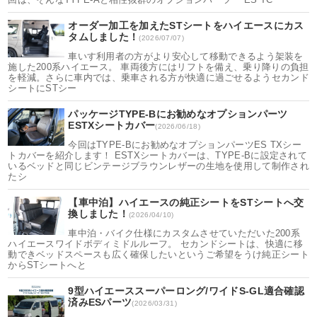
オーダー加工を加えたSTシートをハイエースにカス
タムしました！
(2026/07/07)
車いす利用者の方がより安心して移動できるよう架装を
施した200系ハイエース。 車両後方にはリフトを備え、乗り降りの負担
を軽減。さらに車内では、乗車される方が快適に過ごせるようセカンド
シートにSTシー
パッケージTYPE-Bにお勧めなオプションパーツ
ESTXシートカバー
(2026/06/18)
今回はTYPE-Bにお勧めなオプションパーツES TXシー
トカバーを紹介します！ ESTXシートカバーは、TYPE-Bに設定されて
いるベッドと同じビンテージブラウンレザーの生地を使用して制作され
たシ
【車中泊】ハイエースの純正シートをSTシートへ交
換しました！
(2026/04/10)
車中泊・バイク仕様にカスタムさせていただいた200系
ハイエースワイドボディミドルルーフ。 セカンドシートは、快適に移
動できベッドスペースも広く確保したいというご希望をうけ純正シート
からSTシートへと
9型ハイエーススーパーロング/ワイドS-GL適合確認
済みESパーツ
(2026/03/31)