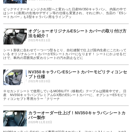
ビックマイナーチェンジされ3型へと変わった日産NV350キャラバン。 内装の中で
はシート(座席)の生地やデザイン等の仕様も変更され、それに伴い、当店の「ESシ
ートカバー」も3型キャラバン用をラインアッ
オグショーオリジナルESシートカバーの取り付け方
法を紹介！
2021年6月11日
シート形状に合わせて一つ一つ型をとり、自社縫製で仕上げ国内生産にこだわって
いる オリジナルシートカバーがESシートカバーになります！ シートにかぶせるだ
けで、車内の雰囲気が変わりシートの汚れ防止などに
NV350キャラバンESシートカバーモビリティコンセ
プト仕様
2021年3月10日
※セカンドシートで使用しているMOBILITY（移動式）テーブルは開発中です。 日
産 NV350キャラバンプレミアムGX用のESシートカバーに、オグショーESモビリ
ティコンセプト専用カラー「クリーナ
カラーオーダー仕上げ！NV350キャラバンシートカ
バー製作
2020年11月22日