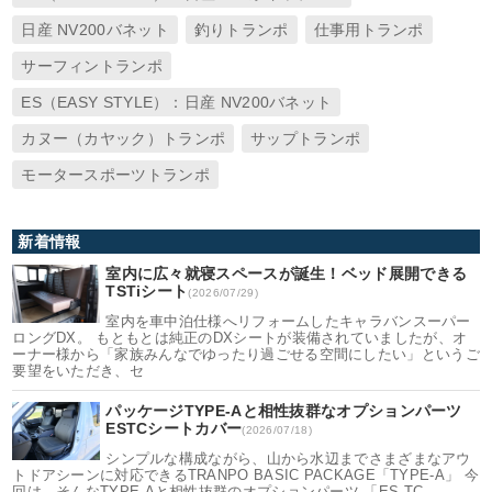
日産 NV200バネット
釣りトランポ
仕事用トランポ
サーフィントランポ
ES（EASY STYLE）：日産 NV200バネット
カヌー（カヤック）トランポ
サップトランポ
モータースポーツトランポ
新着情報
室内に広々就寝スペースが誕生！ベッド展開できる
TSTiシート
(2026/07/29)
室内を車中泊仕様へリフォームしたキャラバンスーパー
ロングDX。 もともとは純正のDXシートが装備されていましたが、オ
ーナー様から「家族みんなでゆったり過ごせる空間にしたい」というご
要望をいただき、セ
パッケージTYPE-Aと相性抜群なオプションパーツ
ESTCシートカバー
(2026/07/18)
シンプルな構成ながら、山から水辺までさまざまなアウ
トドアシーンに対応できるTRANPO BASIC PACKAGE「TYPE-A」 今
回は、そんなTYPE-Aと相性抜群のオプションパーツ 「ES TC