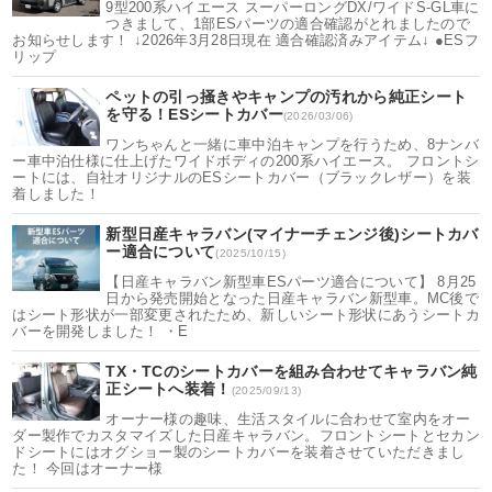
9型200系ハイエース スーパーロングDX/ワイドS-GL車に
つきまして、1部ESパーツの適合確認がとれましたので
お知らせします！ ↓2026年3月28日現在 適合確認済みアイテム↓ ●ESフ
リップ
ペットの引っ掻きやキャンプの汚れから純正シート
を守る！ESシートカバー
(2026/03/06)
ワンちゃんと一緒に車中泊キャンプを行うため、8ナンバ
ー車中泊仕様に仕上げたワイドボディの200系ハイエース。 フロントシ
ートには、自社オリジナルのESシートカバー（ブラックレザー）を装
着しました！
新型日産キャラバン(マイナーチェンジ後)シートカバ
ー適合について
(2025/10/15)
【日産キャラバン新型車ESパーツ適合について】 8月25
日から発売開始となった日産キャラバン新型車。MC後で
はシート形状が一部変更されたため、新しいシート形状にあうシートカ
バーを開発しました！ ・E
TX・TCのシートカバーを組み合わせてキャラバン純
正シートへ装着！
(2025/09/13)
オーナー様の趣味、生活スタイルに合わせて室内をオー
ダー製作でカスタマイズした日産キャラバン。フロントシートとセカン
ドシートにはオグショー製のシートカバーを装着させていただきまし
た！ 今回はオーナー様