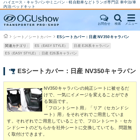
ハイエース・キャラバンやミニバン・軽自動車などトランポ専門店 車中泊/車
内泊 ベッドキット
お問合せ
検索
メニュー
シート／シートカバー
ESシートカバー：日産 NV350キャラバン
関連カテゴリ :
ES（EASY STYLE）
日産 E26系キャラバン
ES（EASY STYLE）：日産 E26系キャラバン
ESシートカバー：日産 NV350キャラバン
NV350キャラバンの純正シートに被せるだ
けで、一気にイメージを変えることができ
る製品です。
「フロントシート用」「リア（セカンドシ
ート）用」をそれぞれでご用意していま
す。それぞれでご用意していることで、フロントシート・セカ
ンドシートのどちらかを社外シートに交換していても、問題無
く取付けできます。