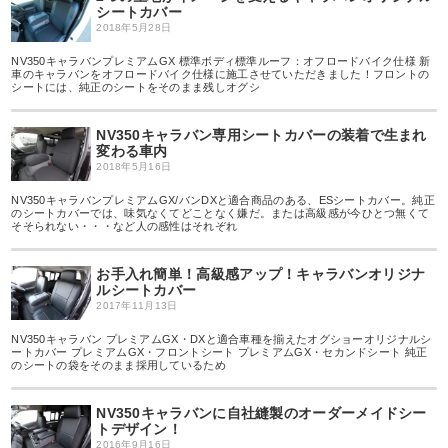
シートカバー
2018年5月28日
NV350キャラバンプレミアムGX 標準ボディ標準ルーフ：オフロードバイク仕様 新
車のキャラバンをオフロードバイク仕様に施工させていただきました！フロントの
シートには、純正のシートをそのまま残しオグシ
NV350キャラバン専用シートカバーの装着で生まれ
変わる車内
2018年5月16日
NV350キャラバンプレミアムGX/バンDXと適合商品のある、ESシートカバー。純正
のシートカバーでは、味気なくてどことなく嫌だ。または高級感が今ひとつ無くて
そそられない・・・など人の感性はそれぞれ
お手入れ簡単！高級感アップ！キャラバンオリジナ
ルシートカバー
2017年11月13日
NV350キャラバン プレミアムGX・DXと適合車種を揃えたオグショーオリジナルシ
ートカバー プレミアムGX・フロントシート プレミアムGX・セカンドシート 純正
のシートの袋をそのまま採用しているため
NV350キャラバンに自社縫製のオーダーメイドシー
トデザイン！
2016年9月16日