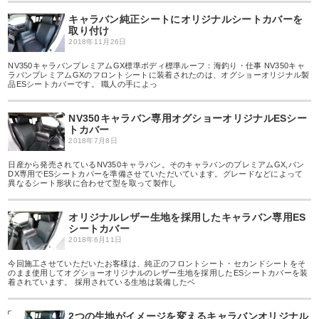
キャラバン純正シートにオリジナルシートカバーを
取り付け
2018年11月26日
NV350キャラバンプレミアムGX標準ボディ標準ルーフ：海釣り・仕事 NV350キャ
ラバンプレミアムGXのフロントシートに装着されたのは、オグショーオリジナル製
品ESシートカバーです。 職人の手によっ
NV350キャラバン専用オグショーオリジナルESシー
トカバー
2018年7月8日
日産から発売されているNV350キャラバン。そのキャラバンのプレミアムGX,バン
DX専用でESシートカバーを準備させていただいています。グレードなどによって
異なるシート形状に合わせて型を取って製作し
オリジナルレザー生地を採用したキャラバン専用ES
シートカバー
2018年6月11日
今回施工させていただいたお客様は、純正のフロントシート・セカンドシートをそ
のまま使用してオグショーオリジナルのレザー生地を採用したESシートカバーを装
着されています。 採用されている生地は装備したベ
2つの生地がイメージを変えるキャラバンオリジナル