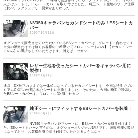
NV350キャラバンDXグレード専用で設定されている、フロント3人シート。 その3
人がけシートに、ESシートカバーを取り付けました。 純正シート生地のワーク仕様
に比べ、ラグジュアリー要素がありゆった
NV350キャラバンセカンドシートのみ！ESシートカ
バー
2020年10月11日
オグショーで販売させていただいているESシートカバーは、グレードに合わせて１
台分の販売だけでは無くお客様のご希望で【フロントシートのみ】【セカンドシー
トのみ】の選択もしていただけます。例えば、セカン
レザー生地を使ったシートカバーをキャラバン用に
製作！
2019年9月27日
通常、DX純正のままでは一体式になっているセカンドシートを、今回は特注でプレ
ミアムGX用の分割されたシートに交換しました。 そのため、今回の施工で装備し
たESシートカバーは、フロントにDX用、セカン
純正シートにフィットするESシートカバーを装着！
2019年8月9日
NV350キャラバン純正シートに、ESシートカバーを取り付けまし
た。ESシートカバーと言うのは、オグショーオリジナル製品です。 通販可能な製品
になっており、お客様自身で取り付けていただけるようになっ