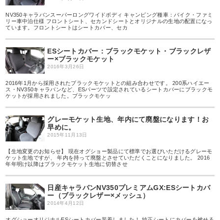
NV350キャラバンスーパーロングワイドボディ キャンピング種車：バイク・ファミ
リー車中泊仕様 フロントシート、セカンドシートとオリジナルの生地の配置になっ
ています。フロントシートはシートカバー、セカ
ESシートカバー：ブラックモケット・ブラックレザ
ー×ブラックモケット
2016年3月26日
2016年1月から採用されたブラックモケットとの組み合わせです。 200系ハイエー
ス・NV350キャラバンなど、ESパーツで設定されているシートカバーにブラックモ
ケットが採用されました。ブラックモケッ
グレーモケット生地、年内にて廃盤になります！お
早めに。
2015年11月13日
【生地変更のお知らせ】 現在オグショー製品にて標準でお選びいただけるグレーモ
ケット生地ですが、 年内を持って廃盤とさせていただくことになりました。 2016
年年明け以降はブラックモケット生地に切替させ
日産キャラバンNV350プレミアムGX:ESシートカバ
ー（ブラックレザー×メッシュ）
2014年4月12日
オグショーオリジナルESシートカバー装着しました！ 純正シートにカバーを被せる