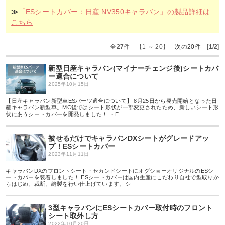
≫
「ESシートカバー：日産 NV350キャラバン」の製品詳細は
こちら
全
27
件 【1 ～ 20】
次の20件
[
1/2
]
新型日産キャラバン(マイナーチェンジ後)シートカバ
ー適合について
2025年10月15日
【日産キャラバン新型車ESパーツ適合について】 8月25日から発売開始となった日
産キャラバン新型車。MC後ではシート形状が一部変更されたため、新しいシート形
状にあうシートカバーを開発しました！ ・E
被せるだけでキャラバンDXシートがグレードアッ
プ！ESシートカバー
2023年11月11日
キャラバンDXのフロントシート・セカンドシートにオグショーオリジナルのESシ
ートカバーを装着しました！ ESシートカバーは国内生産にこだわり自社で型取りか
らはじめ、裁断、縫製を行い仕上げています。シ
3型キャラバンにESシートカバー取付時のフロント
シート取外し方
2022年10月20日