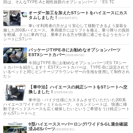
回は、そんなTYPE-Aと相性抜群のオプションパーツ 「ES TC
オーダー加工を加えたSTシートをハイエースにカス
タムしました！
(2026/07/07)
車いす利用者の方がより安心して移動できるよう架装を
施した200系ハイエース。 車両後方にはリフトを備え、乗り降りの負担
を軽減。さらに車内では、乗車される方が快適に過ごせるようセカンド
シートにSTシー
パッケージTYPE-Bにお勧めなオプションパーツ
ESTXシートカバー
(2026/06/18)
今回はTYPE-Bにお勧めなオプションパーツES TXシー
トカバーを紹介します！ ESTXシートカバーは、TYPE-Bに設定されて
いるベッドと同じビンテージブラウンレザーの生地を使用して制作され
たシ
【車中泊】ハイエースの純正シートをSTシートへ交
換しました！
(2026/04/10)
車中泊・バイク仕様にカスタムさせていただいた200系
ハイエースワイドボディミドルルーフ。 セカンドシートは、快適に移
動できベッドスペースも広く確保したいというご希望をうけ純正シート
からSTシートへと
9型ハイエーススーパーロング/ワイドS-GL適合確認
済みESパーツ
(2026/03/31)