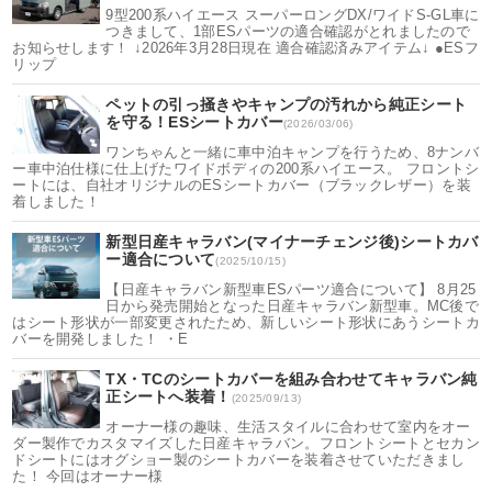
9型200系ハイエース スーパーロングDX/ワイドS-GL車に
つきまして、1部ESパーツの適合確認がとれましたので
お知らせします！ ↓2026年3月28日現在 適合確認済みアイテム↓ ●ESフ
リップ
ペットの引っ掻きやキャンプの汚れから純正シート
を守る！ESシートカバー
(2026/03/06)
ワンちゃんと一緒に車中泊キャンプを行うため、8ナンバ
ー車中泊仕様に仕上げたワイドボディの200系ハイエース。 フロントシ
ートには、自社オリジナルのESシートカバー（ブラックレザー）を装
着しました！
新型日産キャラバン(マイナーチェンジ後)シートカバ
ー適合について
(2025/10/15)
【日産キャラバン新型車ESパーツ適合について】 8月25
日から発売開始となった日産キャラバン新型車。MC後で
はシート形状が一部変更されたため、新しいシート形状にあうシートカ
バーを開発しました！ ・E
TX・TCのシートカバーを組み合わせてキャラバン純
正シートへ装着！
(2025/09/13)
オーナー様の趣味、生活スタイルに合わせて室内をオー
ダー製作でカスタマイズした日産キャラバン。フロントシートとセカン
ドシートにはオグショー製のシートカバーを装着させていただきまし
た！ 今回はオーナー様