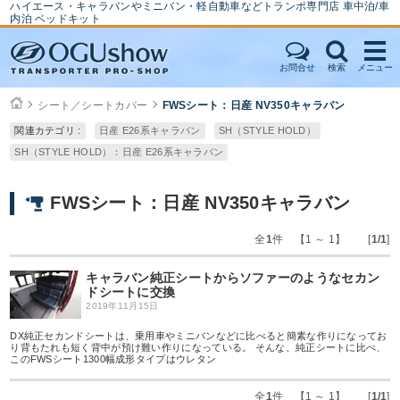
ハイエース・キャラバンやミニバン・軽自動車などトランポ専門店 車中泊/車
内泊 ベッドキット
お問合せ
検索
メニュー
シート／シートカバー
FWSシート：日産 NV350キャラバン
関連カテゴリ :
日産 E26系キャラバン
SH（STYLE HOLD）
SH（STYLE HOLD）：日産 E26系キャラバン
FWSシート：日産 NV350キャラバン
全
1
件 【1 ～ 1】 [
1/1
]
キャラバン純正シートからソファーのようなセカン
ドシートに交換
2019年11月15日
DX純正セカンドシートは、乗用車やミニバンなどに比べると簡素な作りになってお
り背もたれも短く背中が預け難い作りになっている。 そんな、純正シートに比べ、
このFWSシート1300幅成形タイプはウレタン
全
1
件 【1 ～ 1】 [
1/1
]