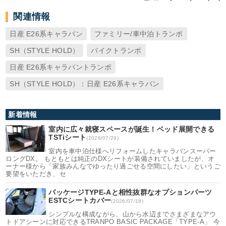
関連情報
日産 E26系キャラバン
ファミリー/車中泊トランポ
SH（STYLE HOLD）
バイクトランポ
日産 E26系キャラバントランポ
SH（STYLE HOLD）：日産 E26系キャラバン
新着情報
室内に広々就寝スペースが誕生！ベッド展開できる
TSTiシート
(2026/07/29)
室内を車中泊仕様へリフォームしたキャラバンスーパー
ロングDX。 もともとは純正のDXシートが装備されていましたが、オ
ーナー様から「家族みんなでゆったり過ごせる空間にしたい」というご
要望をいただき、セ
パッケージTYPE-Aと相性抜群なオプションパーツ
ESTCシートカバー
(2026/07/18)
シンプルな構成ながら、山から水辺までさまざまなアウ
トドアシーンに対応できるTRANPO BASIC PACKAGE「TYPE-A」 今