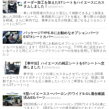
オーダー加工を加えたSTシートをハイエースにカス
タムしました！
(2026/07/07)
車いす利用者の方がより安心して移動できるよう架装を
施した200系ハイエース。 車両後方にはリフトを備え、乗り降りの負担
を軽減。さらに車内では、乗車される方が快適に過ごせるようセカンド
シートにSTシー
パッケージTYPE-Bにお勧めなオプションパーツ
ESTXシートカバー
(2026/06/18)
今回はTYPE-Bにお勧めなオプションパーツES TXシー
トカバーを紹介します！ ESTXシートカバーは、TYPE-Bに設定されて
いるベッドと同じビンテージブラウンレザーの生地を使用して制作され
たシ
【車中泊】ハイエースの純正シートをSTシートへ交
換しました！
(2026/04/10)
車中泊・バイク仕様にカスタムさせていただいた200系
ハイエースワイドボディミドルルーフ。 セカンドシートは、快適に移
動できベッドスペースも広く確保したいというご希望をうけ純正シート
からSTシートへと
9型ハイエーススーパーロング/ワイドS-GL適合確認
済みESパーツ
(2026/03/31)
9型200系ハイエース スーパーロングDX/ワイドS-GL車に
つきまして、1部ESパーツの適合確認がとれましたので