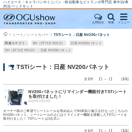
ハイエース・キャラバンやミニバン・軽自動車などトランポ専門店 車中泊/車
内泊 ベッドキット
お問合せ
検索
メニュー
シート／シートカバー
TSTiシート：日産 NV200バネット
関連カテゴリ :
SH（STYLE HOLD）
日産 NV200バネット
SH（STYLE HOLD）：日産 NV200バネット
TSTiシート：日産 NV200バネット
全
1
件 【1 ～ 1】 [
1/1
]
NV200バネットにリマインダー機能付きTSTiシート
を取付けました！
2025年3月20日
オーナー様のご希望でシートレールを埋め込んでSH床貼り施工を行なったこちらの
NV200バネット。シートレールの上にはリマインダー機能を搭載したTSTiシートを
取付けました！ TSTiシートは3点式シ
全
1
件 【1 ～ 1】 [
1/1
]