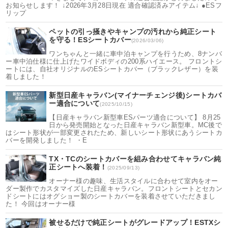
お知らせします！ ↓2026年3月28日現在 適合確認済みアイテム↓ ●ESフ
リップ
ペットの引っ掻きやキャンプの汚れから純正シート
を守る！ESシートカバー
(2026/03/06)
ワンちゃんと一緒に車中泊キャンプを行うため、8ナンバ
ー車中泊仕様に仕上げたワイドボディの200系ハイエース。 フロントシ
ートには、自社オリジナルのESシートカバー（ブラックレザー）を装
着しました！
新型日産キャラバン(マイナーチェンジ後)シートカバ
ー適合について
(2025/10/15)
【日産キャラバン新型車ESパーツ適合について】 8月25
日から発売開始となった日産キャラバン新型車。MC後で
はシート形状が一部変更されたため、新しいシート形状にあうシートカ
バーを開発しました！ ・E
TX・TCのシートカバーを組み合わせてキャラバン純
正シートへ装着！
(2025/09/13)
オーナー様の趣味、生活スタイルに合わせて室内をオー
ダー製作でカスタマイズした日産キャラバン。フロントシートとセカン
ドシートにはオグショー製のシートカバーを装着させていただきまし
た！ 今回はオーナー様
被せるだけで純正シートがグレードアップ！ESTXシ