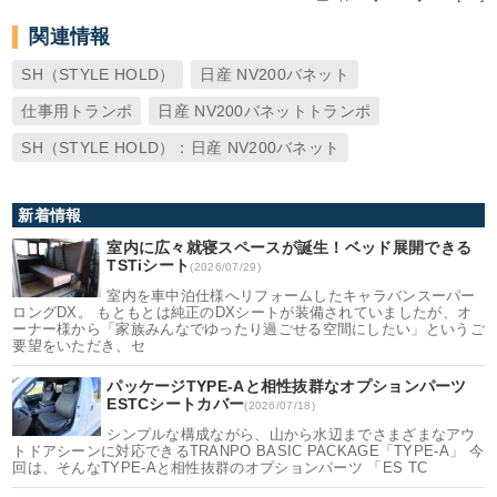
関連情報
SH（STYLE HOLD）
日産 NV200バネット
仕事用トランポ
日産 NV200バネットトランポ
SH（STYLE HOLD）：日産 NV200バネット
新着情報
室内に広々就寝スペースが誕生！ベッド展開できる
TSTiシート
(2026/07/29)
室内を車中泊仕様へリフォームしたキャラバンスーパー
ロングDX。 もともとは純正のDXシートが装備されていましたが、オ
ーナー様から「家族みんなでゆったり過ごせる空間にしたい」というご
要望をいただき、セ
パッケージTYPE-Aと相性抜群なオプションパーツ
ESTCシートカバー
(2026/07/18)
シンプルな構成ながら、山から水辺までさまざまなアウ
トドアシーンに対応できるTRANPO BASIC PACKAGE「TYPE-A」 今
回は、そんなTYPE-Aと相性抜群のオプションパーツ 「ES TC