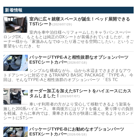
新着情報
室内に広々就寝スペースが誕生！ベッド展開できる
TSTiシート
(2026/07/29)
室内を車中泊仕様へリフォームしたキャラバンスーパー
ロングDX。 もともとは純正のDXシートが装備されていましたが、オ
ーナー様から「家族みんなでゆったり過ごせる空間にしたい」というご
要望をいただき、セ
パッケージTYPE-Aと相性抜群なオプションパーツ
ESTCシートカバー
(2026/07/18)
シンプルな構成ながら、山から水辺までさまざまなアウ
トドアシーンに対応できるTRANPO BASIC PACKAGE「TYPE-A」 今
回は、そんなTYPE-Aと相性抜群のオプションパーツ 「ES TC
オーダー加工を加えたSTシートをハイエースにカス
タムしました！
(2026/07/07)
車いす利用者の方がより安心して移動できるよう架装を
施した200系ハイエース。 車両後方にはリフトを備え、乗り降りの負担
を軽減。さらに車内では、乗車される方が快適に過ごせるようセカンド
シートにSTシー
パッケージTYPE-Bにお勧めなオプションパーツ
ESTXシートカバー
(2026/06/18)