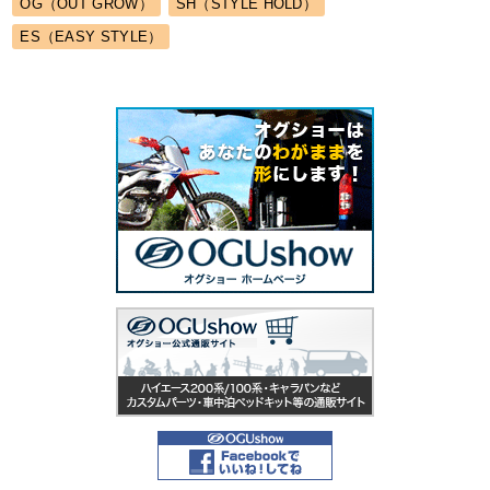
OG（OUT GROW）
SH（STYLE HOLD）
ES（EASY STYLE）