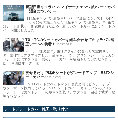
新型日産キャラバン(マイナーチェンジ後)シートカバ
ー適合について
(2025/10/15)
【日産キャラバン新型車ESパーツ適合について】 8月25
日から発売開始となった日産キャラバン新型車。MC後で
はシート形状が一部変更されたため、新しいシート形状にあうシートカ
バーを開発しました！ ・E
TX・TCのシートカバーを組み合わせてキャラバン純
正シートへ装着！
(2025/09/13)
オーナー様の趣味、生活スタイルに合わせて室内をオー
ダー製作でカスタマイズした日産キャラバン。フロントシートとセカン
ドシートにはオグショー製のシートカバーを装着させていただきまし
た！ 今回はオーナー様
被せるだけで純正シートがグレードアップ！ESTXシ
ートカバー
(2025/09/06)
ES TXベッドのベッドマット表皮と同じビンテージブラ
ウンレザーを採用している"ESTX シートカバー" キャラバンのフロン
トシート・セカンドシートの形状を型取り、オグショー自社で裁断・縫
製を行なって
シート／シートカバー施工・取り付け