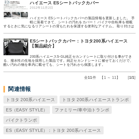
ハイエース ESシートバックカバー
2012年11月2日
ハイエース ESシートバックカバーの製品情報を更新しました。 手
軽に装着できて、シートの汚れをカバー！ バイクや自転車を積載
するときに気になるリアシートの背もたれを保護する便利なアイテム。 取り付けは
ESシートバックカバー：トヨタ200系ハイエース
【製品紹介】
200系ハイエースS-GL純正セカンドシートに取り付ける事ができ
る、撥水性の生地を採用した製品です。純正セカンドシートに被せておくだけで、
酷い汚れの物を車内に載せても、シートを汚れから保護します。
全
11
件 【1 ～ 11】 [
1/1
]
関連情報
トヨタ 200系ハイエース
トヨタ 200系ハイエーストランポ
ES（EASY STYLE）
ファミリー/車中泊トランポ
バイクトランポ
ES（EASY STYLE）：トヨタ 200系ハイエース