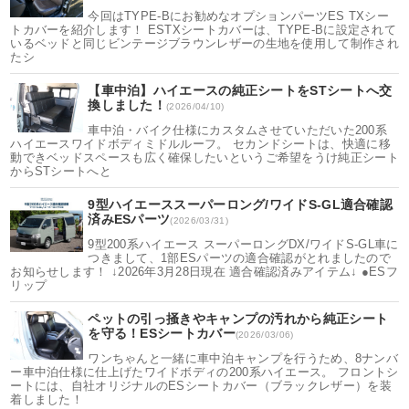
今回はTYPE-Bにお勧めなオプションパーツES TXシー
トカバーを紹介します！ ESTXシートカバーは、TYPE-Bに設定されて
いるベッドと同じビンテージブラウンレザーの生地を使用して制作され
たシ
【車中泊】ハイエースの純正シートをSTシートへ交
換しました！
(2026/04/10)
車中泊・バイク仕様にカスタムさせていただいた200系
ハイエースワイドボディミドルルーフ。 セカンドシートは、快適に移
動できベッドスペースも広く確保したいというご希望をうけ純正シート
からSTシートへと
9型ハイエーススーパーロング/ワイドS-GL適合確認
済みESパーツ
(2026/03/31)
9型200系ハイエース スーパーロングDX/ワイドS-GL車に
つきまして、1部ESパーツの適合確認がとれましたので
お知らせします！ ↓2026年3月28日現在 適合確認済みアイテム↓ ●ESフ
リップ
ペットの引っ掻きやキャンプの汚れから純正シート
を守る！ESシートカバー
(2026/03/06)
ワンちゃんと一緒に車中泊キャンプを行うため、8ナンバ
ー車中泊仕様に仕上げたワイドボディの200系ハイエース。 フロントシ
ートには、自社オリジナルのESシートカバー（ブラックレザー）を装
着しました！