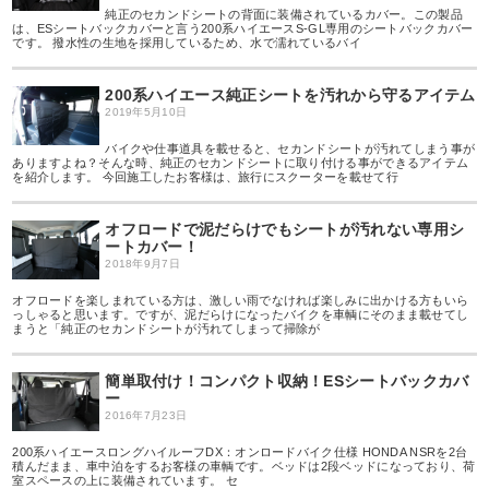
純正のセカンドシートの背面に装備されているカバー。この製品
は、ESシートバックカバーと言う200系ハイエースS-GL専用のシートバックカバー
です。 撥水性の生地を採用しているため、水で濡れているバイ
200系ハイエース純正シートを汚れから守るアイテム
2019年5月10日
バイクや仕事道具を載せると、セカンドシートが汚れてしまう事が
ありますよね？そんな時、純正のセカンドシートに取り付ける事ができるアイテム
を紹介します。 今回施工したお客様は、旅行にスクーターを載せて行
オフロードで泥だらけでもシートが汚れない専用シ
ートカバー！
2018年9月7日
オフロードを楽しまれている方は、激しい雨でなければ楽しみに出かける方もいら
っしゃると思います。ですが、泥だらけになったバイクを車輌にそのまま載せてし
まうと「純正のセカンドシートが汚れてしまって掃除が
簡単取付け！コンパクト収納！ESシートバックカバ
ー
2016年7月23日
200系ハイエースロングハイルーフDX：オンロードバイク仕様 HONDA NSRを2台
積んだまま、車中泊をするお客様の車輌です。ベッドは2段ベッドになっており、荷
室スペースの上に装備されています。 セ