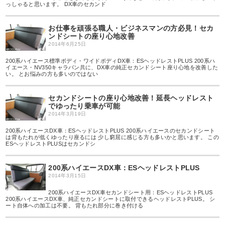
っしゃると思います。 DX車のセカンド
お仕事を頑張る職人・ビジネスマンの方必見！セカ
ンドシートの座り心地改善
2014年6月25日
200系ハイエース標準ボディ・ワイドボディDX車：ESヘッドレストPLUS 200系ハ
イエース・NV350キャラバン共に、DX車の純正セカンドシート座り心地を改善した
い。 とお悩みの方も多いのではない
セカンドシートの座り心地改善！延長ヘッドレスト
でゆったり乗車が可能
2014年3月19日
200系ハイエースDX車：ESヘッドレストPLUS 200系ハイエースのセカンドシート
は背もたれが低くゆったり座るには 少し窮屈に感じる方も多いかと思います。 この
ESヘッドレストPLUSはセカンドシ
200系ハイエースDX車：ESヘッドレストPLUS
2014年3月15日
200系ハイエースDX車セカンドシート用：ESヘッドレストPLUS
200系ハイエースDX車、純正セカンドシートに取付できるヘッドレストPLUS。 シ
ート自体への加工は不要。 背もたれ部分に巻き付ける