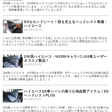
200系ハイエース・NV350キャラバンのバンDXのグレードにはシンプルなセカンド
シートが装着されています。 シンプルに作られているため背もたれが大人には短
く、長距離乗車していると疲れててしまいます。
DXセカンドシート！頭を支えるヘッドレスト装備：
ハイエース
2018年1月27日
いかにも快適に長距離のドライブを楽しんでいただけるようなレザー生地に包まれ
たセカンドシート！こちらのシートは200系ハイエースDXに標準設定されたシート
にオグショーのアイテムを装備しただけでこれだけ
200系ハイエース・NV350キャラバンDX車ユーザー
オススメ製品！
2015年9月4日
200系ハイエース・NV350キャラバンDX車専用：ESヘッドレストPLUS DX車の純正
セカンドシートの座り心地を改善できるアイテムです。 純正シートは背面部分が短
く、長時間の乗車は疲れてしまう。と
ハイエースDX車シートの座り心地改善アイテム！ES
ヘッドレストPLUS
2014年8月7日
200系ハイエース標準ボディ・ワイドボディDX車：ESヘッドレストPLUS DX車のセ
カンドシートの座り心地をなんとかしたい！ そんな思いで使用されている方もいら