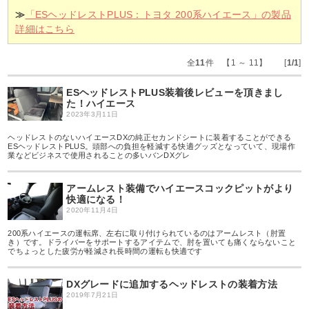
≫
「ESヘッドレストPLUS：トヨタ 200系ハイエース」の製品
詳細はこちら
全
11
件 【1 ～ 11】 [
1/1
]
ESヘッドレストPLUS装着後レビューを頂きまし
た！ハイエース
2023年3月11日
ヘッドレストのないハイエースDXの純正セカンドシートに装着することができる
ESヘッドレストPLUS。頭部への負担を軽減する快適グッズとなっていて、現場作
業などビジネスで使用されることの多いバンDXグレ
アームレスト装備でハイエースコックピットがより
快適になる！
2020年11月4日
200系ハイエースの運転席、左右に取り付けられているのはアームレスト（肘置
き）です。ドライバーをサポートするアイテムで、肘を置いても痛くならないこと
でちょっとした疲労が軽減され長時間の運転も快適です
DXグレードに追加するヘッドレストの装着方法
2019年7月21日