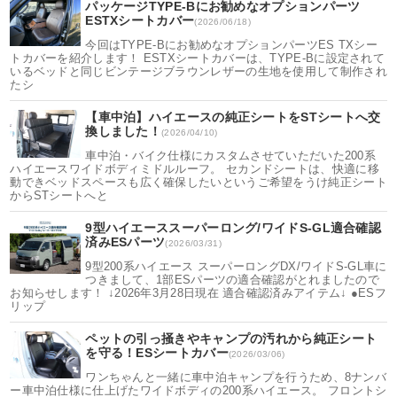
パッケージTYPE-Bにお勧めなオプションパーツ
ESTXシートカバー
(2026/06/18)
今回はTYPE-Bにお勧めなオプションパーツES TXシー
トカバーを紹介します！ ESTXシートカバーは、TYPE-Bに設定されて
いるベッドと同じビンテージブラウンレザーの生地を使用して制作され
たシ
【車中泊】ハイエースの純正シートをSTシートへ交
換しました！
(2026/04/10)
車中泊・バイク仕様にカスタムさせていただいた200系
ハイエースワイドボディミドルルーフ。 セカンドシートは、快適に移
動できベッドスペースも広く確保したいというご希望をうけ純正シート
からSTシートへと
9型ハイエーススーパーロング/ワイドS-GL適合確認
済みESパーツ
(2026/03/31)
9型200系ハイエース スーパーロングDX/ワイドS-GL車に
つきまして、1部ESパーツの適合確認がとれましたので
お知らせします！ ↓2026年3月28日現在 適合確認済みアイテム↓ ●ESフ
リップ
ペットの引っ掻きやキャンプの汚れから純正シート
を守る！ESシートカバー
(2026/03/06)
ワンちゃんと一緒に車中泊キャンプを行うため、8ナンバ
ー車中泊仕様に仕上げたワイドボディの200系ハイエース。 フロントシ