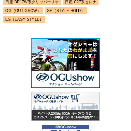
日産 DR17W系クリッパーリオ
日産 C27系セレナ
OG（OUT GROW）
SH（STYLE HOLD）
ES（EASY STYLE）