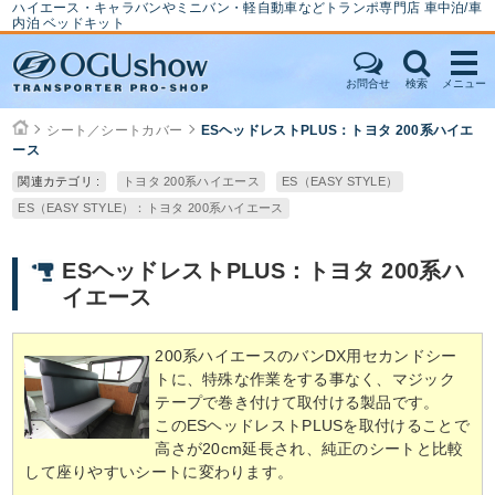
ハイエース・キャラバンやミニバン・軽自動車などトランポ専門店 車中泊/車
内泊 ベッドキット
お問合せ
検索
メニュー
シート／シートカバー
ESヘッドレストPLUS：トヨタ 200系ハイエ
ース
関連カテゴリ :
トヨタ 200系ハイエース
ES（EASY STYLE）
ES（EASY STYLE）：トヨタ 200系ハイエース
ESヘッドレストPLUS：トヨタ 200系ハ
イエース
200系ハイエースのバンDX用セカンドシー
トに、特殊な作業をする事なく、マジック
テープで巻き付けて取付ける製品です。
このESヘッドレストPLUSを取付けることで
高さが20cm延長され、純正のシートと比較
して座りやすいシートに変わります。