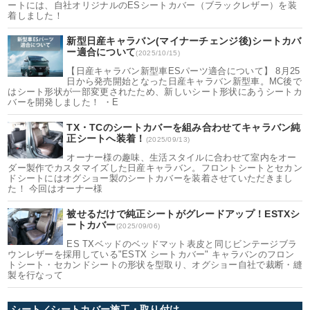
ートには、自社オリジナルのESシートカバー（ブラックレザー）を装
着しました！
新型日産キャラバン(マイナーチェンジ後)シートカバ
ー適合について
(2025/10/15)
【日産キャラバン新型車ESパーツ適合について】 8月25
日から発売開始となった日産キャラバン新型車。MC後で
はシート形状が一部変更されたため、新しいシート形状にあうシートカ
バーを開発しました！ ・E
TX・TCのシートカバーを組み合わせてキャラバン純
正シートへ装着！
(2025/09/13)
オーナー様の趣味、生活スタイルに合わせて室内をオー
ダー製作でカスタマイズした日産キャラバン。フロントシートとセカン
ドシートにはオグショー製のシートカバーを装着させていただきまし
た！ 今回はオーナー様
被せるだけで純正シートがグレードアップ！ESTXシ
ートカバー
(2025/09/06)
ES TXベッドのベッドマット表皮と同じビンテージブラ
ウンレザーを採用している"ESTX シートカバー" キャラバンのフロン
トシート・セカンドシートの形状を型取り、オグショー自社で裁断・縫
製を行なって
シート／シートカバー施工・取り付け