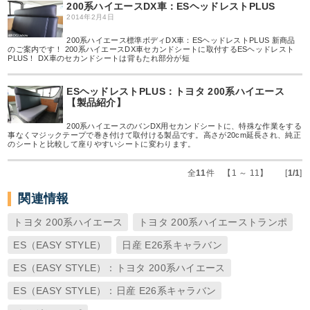
200系ハイエースDX車：ESヘッドレストPLUS
2014年2月4日
200系ハイエース標準ボディDX車：ESヘッドレストPLUS 新商品
のご案内です！ 200系ハイエースDX車セカンドシートに取付するESヘッドレスト
PLUS！ DX車のセカンドシートは背もたれ部分が短
ESヘッドレストPLUS：トヨタ 200系ハイエース
【製品紹介】
200系ハイエースのバンDX用セカンドシートに、特殊な作業をする
事なくマジックテープで巻き付けて取付ける製品です。高さが20cm延長され、純正
のシートと比較して座りやすいシートに変わります。
全
11
件 【1 ～ 11】 [
1/1
]
関連情報
トヨタ 200系ハイエース
トヨタ 200系ハイエーストランポ
ES（EASY STYLE）
日産 E26系キャラバン
ES（EASY STYLE）：トヨタ 200系ハイエース
ES（EASY STYLE）：日産 E26系キャラバン