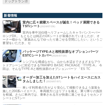
ドッグトランポ
新着情報
室内に広々就寝スペースが誕生！ベッド展開できる
TSTiシート
(2026/07/29)
室内を車中泊仕様へリフォームしたキャラバンスーパー
ロングDX。 もともとは純正のDXシートが装備されていましたが、オ
ーナー様から「家族みんなでゆったり過ごせる空間にしたい」というご
要望をいただき、セ
パッケージTYPE-Aと相性抜群なオプションパーツ
ESTCシートカバー
(2026/07/18)
シンプルな構成ながら、山から水辺までさまざまなアウ
トドアシーンに対応できるTRANPO BASIC PACKAGE「TYPE-A」 今
回は、そんなTYPE-Aと相性抜群のオプションパーツ 「ES TC
オーダー加工を加えたSTシートをハイエースにカス
タムしました！
(2026/07/07)
車いす利用者の方がより安心して移動できるよう架装を
施した200系ハイエース。 車両後方にはリフトを備え、乗り降りの負担
を軽減。さらに車内では、乗車される方が快適に過ごせるようセカンド
シートにSTシー