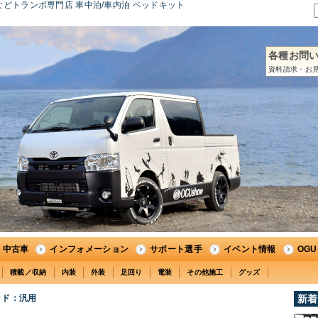
どトランポ専門店 車中泊/車内泊 ベッドキット
各種お問
資料請求・お見
中古車
インフォメーション
サポート選手
イベント情報
OG
積載／収納
内装
外装
足回り
電装
その他施工
グッズ
ッド：汎用
新着