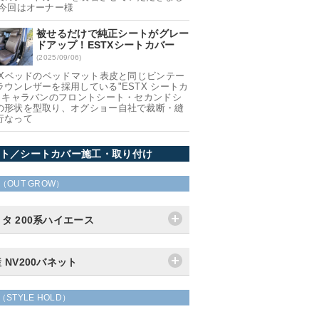
 今回はオーナー様
被せるだけで純正シートがグレー
ドアップ！ESTXシートカバー
(2025/09/06)
 TXベッドのベッドマット表皮と同じビンテー
ラウンレザーを採用している"ESTX シートカ
" キャラバンのフロントシート・セカンドシ
の形状を型取り、オグショー自社で裁断・縫
行なって
ト／シートカバー施工・取り付け
（OUT GROW）
タ 200系ハイエース
 NV200バネット
（STYLE HOLD）