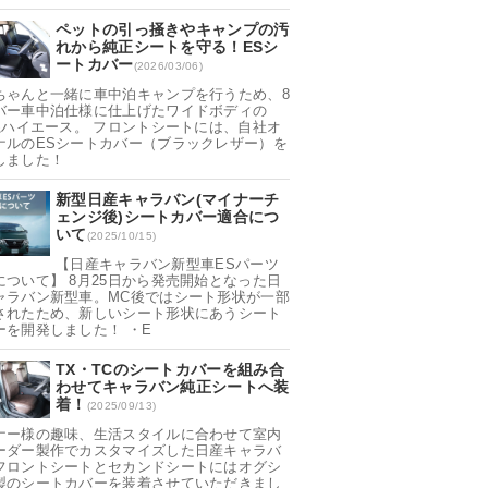
ペットの引っ掻きやキャンプの汚
れから純正シートを守る！ESシ
ートカバー
(2026/03/06)
ちゃんと一緒に車中泊キャンプを行うため、8
バー車中泊仕様に仕上げたワイドボディの
0系ハイエース。 フロントシートには、自社オ
ナルのESシートカバー（ブラックレザー）を
しました！
新型日産キャラバン(マイナーチ
ェンジ後)シートカバー適合につ
いて
(2025/10/15)
【日産キャラバン新型車ESパーツ
について】 8月25日から発売開始となった日
ャラバン新型車。MC後ではシート形状が一部
されたため、新しいシート形状にあうシート
ーを開発しました！ ・E
TX・TCのシートカバーを組み合
わせてキャラバン純正シートへ装
着！
(2025/09/13)
ナー様の趣味、生活スタイルに合わせて室内
ーダー製作でカスタマイズした日産キャラバ
フロントシートとセカンドシートにはオグシ
製のシートカバーを装着させていただきまし