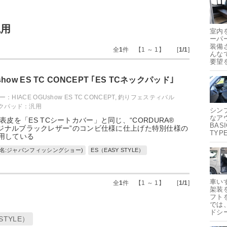
汎用
室内
ーパ
装備
全
1
件 【1 ～ 1】 [
1/1
]
んな
要望
show ES TC CONCEPT ｢ES TCネックパッド｣
HIACE OGUshow ES TC CONCEPT
,
釣りフェスティバル
ックパッド：汎用
シン
なア
皮を「ES TCシートカバー」と同じ、“CORDURA®
BAS
“オリジナルブラックレザー”のコンビ仕様に仕上げた特別仕様の
TYP
用している
旧名:ジャパンフィッシングショー)
ES（EASY STYLE）
車い
全
1
件 【1 ～ 1】 [
1/1
]
架装
フト
では
ドシ
STYLE）