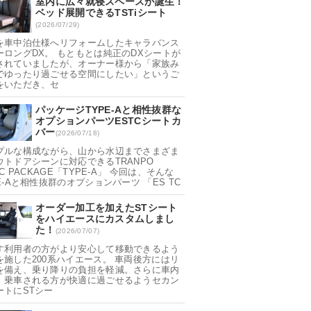
室内に広々就寝スペースが誕生！
ベッド展開できるTSTiシート
(2026/07/29)
を車中泊仕様へリフォームしたキャラバンス
ーロングDX。 もともとは純正のDXシートが
されていましたが、オーナー様から「家族み
でゆったり過ごせる空間にしたい」というご
をいただき、セ
パッケージTYPE-Aと相性抜群な
オプションパーツESTCシートカ
バー
(2026/07/18)
プルな構成ながら、山から水辺までさまざま
ウトドアシーンに対応できるTRANPO
IC PACKAGE「TYPE-A」 今回は、そんな
E-Aと相性抜群のオプションパーツ 「ES TC
オーダー加工を加えたSTシート
をハイエースにカスタムしまし
た！
(2026/07/07)
す利用者の方がより安心して移動できるよう
を施した200系ハイエース。 車両後方にはリ
を備え、乗り降りの負担を軽減。さらに車内
、乗車される方が快適に過ごせるようセカン
ートにSTシー