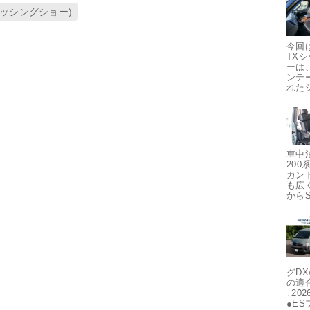
ィッシングショー)
今回
TX
ーは
ンテ
れた
車中
20
カン
も広
から
グDX
の適
↓20
●E