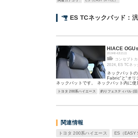
関連カテゴリ :
ES（EASY STYLE）
ES TCネックパッド：
HIACE OGU
2024年4月21日
コンセプトカー：
2024
,
ES TCネ
ネックパットの表
Fabric”と
ネックパットです。 ネックパット内に使
トヨタ 200系ハイエース
釣りフェスティバル (
関連情報
トヨタ 200系ハイエース
ES（EASY 