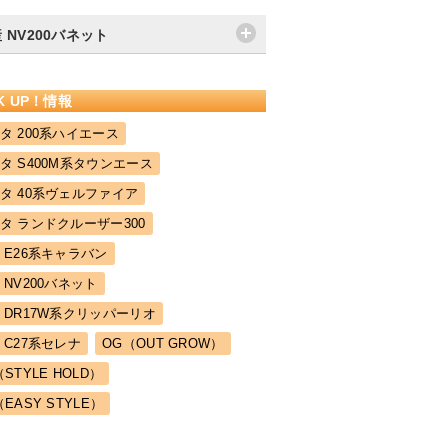
 NV200バネット
CK UP！情報
タ 200系ハイエース
タ S400M系タウンエース
タ 40系ヴェルファイア
タ ランドクルーザー300
 E26系キャラバン
 NV200バネット
 DR17W系クリッパーリオ
 C27系セレナ
OG（OUT GROW）
（STYLE HOLD）
（EASY STYLE）