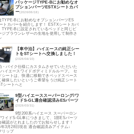
パッケージTYPE-Bにお勧めなオ
プションパーツESTXシートカバ
ー
(2026/06/18)
はTYPE-Bにお勧めなオプションパーツES
シートカバーを紹介します！ ESTXシートカバ
、TYPE-Bに設定されているベッドと同じビ
ージブラウンレザーの生地を使用して制作さ
シ
【車中泊】ハイエースの純正シー
トをSTシートへ交換しました！
(2026/04/10)
泊・バイク仕様にカスタムさせていただいた
0系ハイエースワイドボディミドルルーフ。 セ
ドシートは、快適に移動できベッドスペース
く確保したいというご希望をうけ純正シート
STシートへと
9型ハイエーススーパーロング/ワ
イドS-GL適合確認済みESパーツ
(2026/03/31)
9型200系ハイエース スーパーロン
/ワイドS-GL車につきまして、1部ESパーツ
合確認がとれましたのでお知らせします！
26年3月28日現在 適合確認済みアイテム↓
Sフリップ