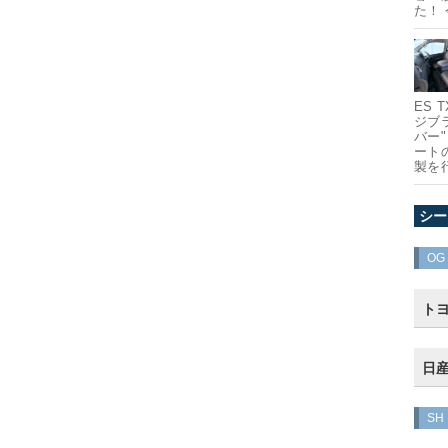
た！
ES
ジブ
バー
ート
製を
シー
OG
トヨ
日産
SH