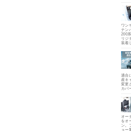
ワン
ナン
20
リジ
装着
適合
産キ
変更
カバ
オー
をオ
ン。
ョー