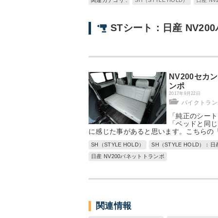
関連カテゴリ :
SH（STYLE HOLD）
日産 NV
STシート：日産 NV20
NV200セ
ンポ
2017年9月22日
バイクトラン
「純正のシート
「ベッドと同じ
に感じた事があると思います。こちらの「
SH（STYLE HOLD）
SH（STYLE HOLD）：日
日産 NV200バネットトランポ
関連情報