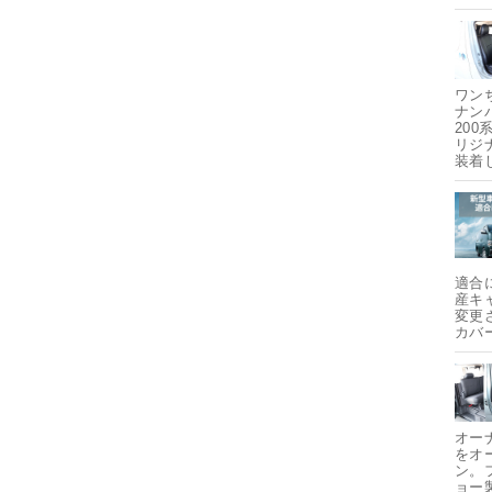
ワン
ナン
20
リジ
装着
適合
産キ
変更
カバ
オー
をオ
ン。
ョー