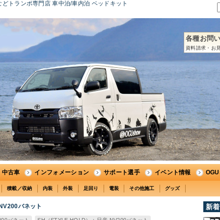
どトランポ専門店 車中泊/車内泊 ベッドキット
各種お問
資料請求・お見
中古車
インフォメーション
サポート選手
イベント情報
OG
積載／収納
内装
外装
足回り
電装
その他施工
グッズ
NV200バネット
新着