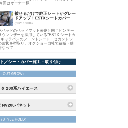
 今回はオーナー様
被せるだけで純正シートがグレー
ドアップ！ESTXシートカバー
(2025/09/06)
 TXベッドのベッドマット表皮と同じビンテー
ラウンレザーを採用している"ESTX シートカ
" キャラバンのフロントシート・セカンドシ
の形状を型取り、オグショー自社で裁断・縫
行なって
ト／シートカバー施工・取り付け
（OUT GROW）
タ 200系ハイエース
 NV200バネット
（STYLE HOLD）