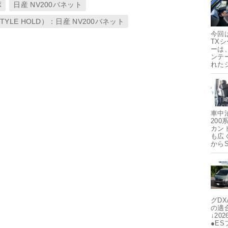
ポ
日産 NV200バネット
TYLE HOLD）：日産 NV200バネット
今回
TX
ーは
ンテ
れた
車中
20
カン
も広
から
グDX
の適
↓20
●E