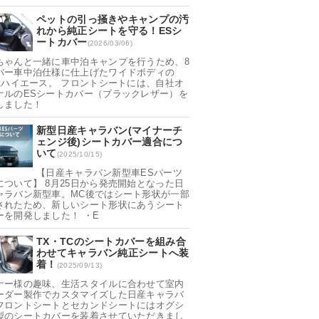
ペットの引っ掻きやキャンプの汚
れから純正シートを守る！ESシ
ートカバー
(2026/03/06)
ちゃんと一緒に車中泊キャンプを行うため、8
バー車中泊仕様に仕上げたワイドボディの
0系ハイエース。 フロントシートには、自社オ
ナルのESシートカバー（ブラックレザー）を
しました！
新型日産キャラバン(マイナーチ
ェンジ後)シートカバー適合につ
いて
(2025/10/15)
【日産キャラバン新型車ESパーツ
について】 8月25日から発売開始となった日
ャラバン新型車。MC後ではシート形状が一部
されたため、新しいシート形状にあうシート
ーを開発しました！ ・E
TX・TCのシートカバーを組み合
わせてキャラバン純正シートへ装
着！
(2025/09/13)
ナー様の趣味、生活スタイルに合わせて室内
ーダー製作でカスタマイズした日産キャラバ
フロントシートとセカンドシートにはオグシ
製のシートカバーを装着させていただきまし