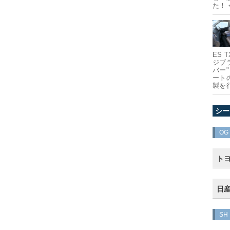
た！
ES
ジブ
バー
ート
製を
シー
OG
トヨ
日産
SH