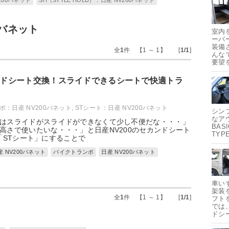
200バネット
SH（STYLE HOLD）：日産 NV200バネット
0バネット
室内
ーパ
装備
全
1
件 【1 ～ 1】 [
1/1
]
んな
要望
カンドシート交換！スライドできるシートで快適トラ
ポ：日産 NV200バネット
,
STシート：日産 NV200バネット
シン
なア
はスライドがスライドができなくて少し不便だな・・・」
BAS
高さで使いたいな・・・」と日産NV200のセカンドシート
TYP
STシート」にすることで
産 NV200バネット
バイクトランポ
日産 NV200バネット
車い
架装
全
1
件 【1 ～ 1】 [
1/1
]
フト
では
ドシ