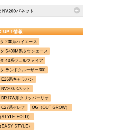
 NV200バネット
CK UP！情報
タ 200系ハイエース
タ S400M系タウンエース
タ 40系ヴェルファイア
タ ランドクルーザー300
 E26系キャラバン
 NV200バネット
 DR17W系クリッパーリオ
 C27系セレナ
OG（OUT GROW）
（STYLE HOLD）
（EASY STYLE）