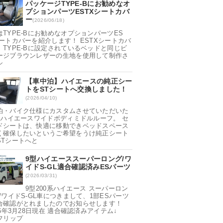
パッケージTYPE-Bにお勧めなオ
プションパーツESTXシートカバ
ー
(2026/06/18)
はTYPE-Bにお勧めなオプションパーツES
シートカバーを紹介します！ ESTXシートカバ
、TYPE-Bに設定されているベッドと同じビ
ージブラウンレザーの生地を使用して制作さ
シ
【車中泊】ハイエースの純正シー
トをSTシートへ交換しました！
(2026/04/10)
泊・バイク仕様にカスタムさせていただいた
0系ハイエースワイドボディミドルルーフ。 セ
ドシートは、快適に移動できベッドスペース
く確保したいというご希望をうけ純正シート
STシートへと
9型ハイエーススーパーロング/ワ
イドS-GL適合確認済みESパーツ
(2026/03/31)
9型200系ハイエース スーパーロン
/ワイドS-GL車につきまして、1部ESパーツ
合確認がとれましたのでお知らせします！
26年3月28日現在 適合確認済みアイテム↓
Sフリップ