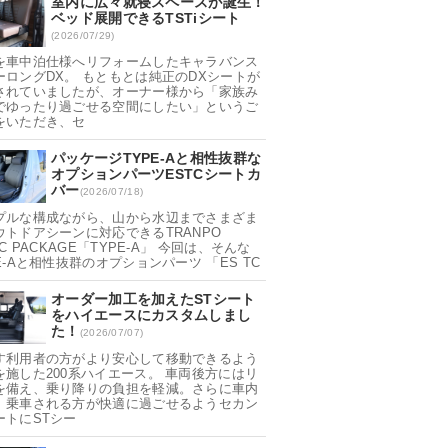
室内に広々就寝スペースが誕生！
ベッド展開できるTSTiシート
(2026/07/29)
を車中泊仕様へリフォームしたキャラバンス
ーロングDX。 もともとは純正のDXシートが
されていましたが、オーナー様から「家族み
でゆったり過ごせる空間にしたい」というご
をいただき、セ
パッケージTYPE-Aと相性抜群な
オプションパーツESTCシートカ
バー
(2026/07/18)
プルな構成ながら、山から水辺までさまざま
ウトドアシーンに対応できるTRANPO
IC PACKAGE「TYPE-A」 今回は、そんな
E-Aと相性抜群のオプションパーツ 「ES TC
オーダー加工を加えたSTシート
をハイエースにカスタムしまし
た！
(2026/07/07)
す利用者の方がより安心して移動できるよう
を施した200系ハイエース。 車両後方にはリ
を備え、乗り降りの負担を軽減。さらに車内
、乗車される方が快適に過ごせるようセカン
ートにSTシー