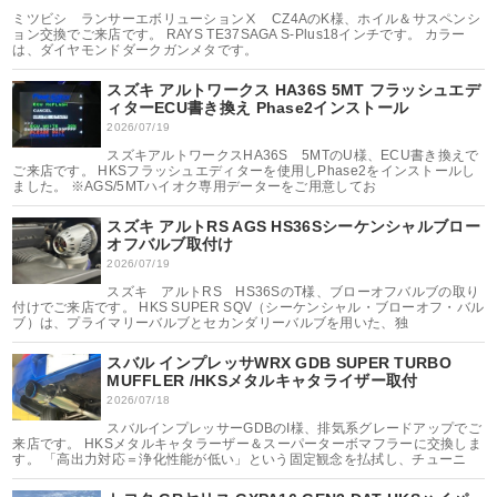
ミツビシ ランサーエボリューションⅩ CZ4AのK様、ホイル＆サスペンシ
ョン交換でご来店です。 RAYS TE37SAGA S-Plus18インチです。 カラー
は、ダイヤモンドダークガンメタです。
スズキ アルトワークス HA36S 5MT フラッシュエデ
ィターECU書き換え Phase2インストール
2026/07/19
スズキアルトワークスHA36S 5MTのU様、ECU書き換えで
ご来店です。 HKSフラッシュエディターを使用しPhase2をインストールし
ました。 ※AGS/5MTハイオク専用データーをご用意してお
スズキ アルトRS AGS HS36Sシーケンシャルブロー
オフバルブ取付け
2026/07/19
スズキ アルトRS HS36SのT様、ブローオフバルブの取り
付けでご来店です。 HKS SUPER SQV（シーケンシャル・ブローオフ・バル
ブ）は、プライマリーバルブとセカンダリーバルブを用いた、独
スバル インプレッサWRX GDB SUPER TURBO
MUFFLER /HKSメタルキャタライザー取付
2026/07/18
スバルインプレッサーGDBのI様、排気系グレードアップでご
来店です。 HKSメタルキャタラーザー＆スーパーターボマフラーに交換しま
す。 「高出力対応＝浄化性能が低い」という固定観念を払拭し、チューニ