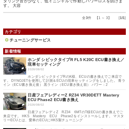
タリング音が少なく、低イニシャルで作動しパワーロスを防げま
す。 大容
全
3
件 【1 ～ 3】 [
1/1
]
カテゴリ
チューニングサービス
新着情報
ホンダ シビックタイプR FL5 K20C ECU書き換え／
現車セッティング
2026/08/02
ホンダシビックタイプRのK様、ECUの書き換えでご来店で
す。 DYNOJETを使用して計測＆ECUの現車セッティングをしました。 青ラ
イン（ECU書き換え後） 黒ライン（ECU書き換え前） パワー：2
日産フェアレディーZ RZ34 VR30DETT Mastery
ECU Phase2 ECU書き換え
2026/08/02
日産フェアレディZ RZ34 6MTのT様ECUの書き換えでご
来店です。 HKS Mastery ECU Phase2をインストールします。 マスタ
リーECUとは、愛車のECUにHKS製チューニング