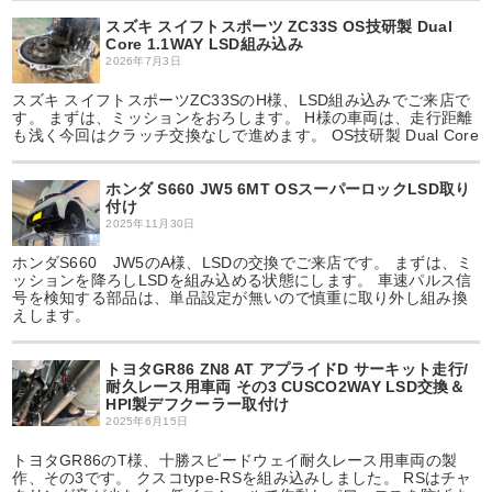
スズキ スイフトスポーツ ZC33S OS技研製 Dual
Core 1.1WAY LSD組み込み
2026年7月3日
スズキ スイフトスポーツZC33SのH様、LSD組み込みでご来店で
す。 まずは、ミッションをおろします。 H様の車両は、走行距離
も浅く今回はクラッチ交換なしで進めます。 OS技研製 Dual Core
ホンダ S660 JW5 6MT OSスーパーロックLSD取り
付け
2025年11月30日
ホンダS660 JW5のA様、LSDの交換でご来店です。 まずは、ミ
ッションを降ろしLSDを組み込める状態にします。 車速パルス信
号を検知する部品は、単品設定が無いので慎重に取り外し組み換
えします。
トヨタGR86 ZN8 AT アプライドD サーキット走行/
耐久レース用車両 その3 CUSCO2WAY LSD交換＆
HPI製デフクーラー取付け
2025年6月15日
トヨタGR86のT様、十勝スピードウェイ耐久レース用車両の製
作、その3です。 クスコtype-RSを組み込みしました。 RSはチャ