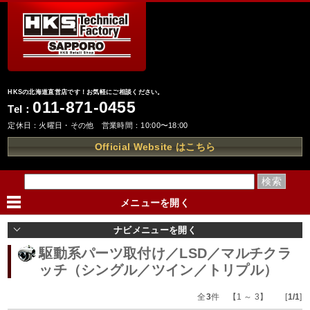
HKSの北海道直営店です！お気軽にご相談ください。
011-871-0455
Tel：
定休日：火曜日・その他 営業時間：10:00〜18:00
Official Website はこちら
メニューを
開く
ナビメニューを
開く
駆動系パーツ取付け／LSD／マルチクラ
ッチ（シングル／ツイン／トリプル）
全
3
件 【1 ～ 3】 [
1/1
]