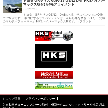
トヨタ GRヤリス GXPA16 GEN2 DAT HKSハイパー
マックス取付け/4輪アライメント
2026/07/11
トヨタ」GRヤリスGEN2 DATのK様、サスペンション交換
でご来店です。 取付けするサスペンションは、走り心地を磨き上げた 「究極
のマルチパフォーマー」 HKSハイパーマックスRです。 ↑フロント
ショップ情報
プライバシーポリシー
©
自動車チューニング/パーツ取付 - HKSテクニカルファクトリー札幌店 ALL