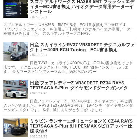
スズキ アルトワークス HA36S 5MT フラッシュエデ
ィターECU書き換え ハイオクデータ専用データーイ
ンストール
2026/08/01
スズキアルトワークスHA36S 5MTのS様、ECU書き換えでご来店です。
HKSフラッシュエディターを使用しTF札幌オリジナルハイオク専用データー
を書き込みしました。 スズキアルトワークスHA36
日産 スカイラインRV37 VR30DETT テクニカルファ
クトリー400R ECU Tuning ECU書き換え
2026/08/01
日産RV37スカイライン400RのT様、ECUの書き換えでご来
店です。 テクニカルファクトリー400R ECU Tuningをインストールしま
す。 最大ブースト1.4kでノーマル比、約26％のパワー
日産 フェアレディーZ VR30DETT RZ34 RAYS
TE37SAGA S-Plus ダイヤモンドダークガンメタ
2026/07/20
日産フェアレディーZ RZ34のK様、タイヤ＆ホイルをご購
入いただきました。 RAYS TE37SAGA S-Plus 19インチ（ダイヤモンドダ
ークガンメタ）です。 K様、誠にありがとうございました
ミツビシ ランサーエボリューションⅩ CZ4A RAYS
TE37SAGA S-Plus＆HIPERMAX Sピロアッパー仕
様取付け
2026/07/19