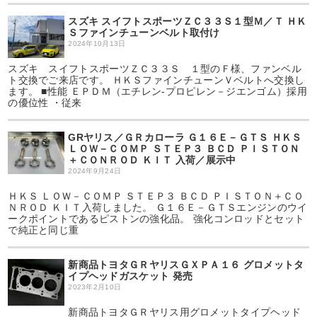
スズキ スイフトスポーツＺＣ３３Ｓ１型Ｍ／Ｔ ＨＫ
Ｓファインチューンベルト取付け
2024年10月13日
スズキ スイフトスポーツＺＣ３３Ｓ １型のＦ様、ファンベル
ト交換でご来店です。 ＨＫＳファインチューンＶベルトへ交換し
ます。 ■性能 ＥＰＤＭ（エチレン-プロピレン－ジエンゴム）採用
の優位性 ・従来
GRヤリス／ＧＲカローラ Ｇ１６Ｅ－ＧＴＳ ＨＫＳ
ＬＯＷ－ＣＯＭＰ ＳＴＥＰ３ ＢＣＤ ＰＩＳＴＯＮ
＋ＣＯＮＲＯＤ ＫＩＴ 入荷／展示中
2024年9月24日
ＨＫＳ ＬＯＷ－ＣＯＭＰ ＳＴＥＰ３ ＢＣＤ ＰＩＳＴＯＮ＋ＣＯ
ＮＲＯＤ ＫＩＴ入荷しました。 Ｇ１６Ｅ－ＧＴＳエンジンのウイ
ークポイントであるピストンの強化品。 強化コンロッドとセット
で純正と同じ重
新商品トヨタＧＲヤリスＧＸＰＡ１６ グロメットタ
イプヘッドガスケット 発売
2023年2月10日
新商品トヨタＧＲヤリス用グロメットタイプヘッド