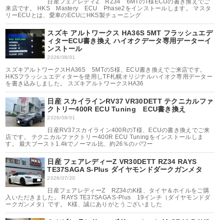
日産フェアレディZ RZ34 6MTのT様ECUの書き換えでご
来店です。 HKS Mastery ECU Phase2をインストールします。 マスタ
リーECUとは、愛車のECUにHKS製チューニング
スズキ アルトワークス HA36S 5MT フラッシュエデ
ィターECU書き換え ハイオクデータ専用データーイ
ンストール
2026/08/01
スズキアルトワークスHA36S 5MTのS様、ECU書き換えでご来店です。
HKSフラッシュエディターを使用しTF札幌オリジナルハイオク専用データー
を書き込みしました。 スズキアルトワークスHA36
日産 スカイラインRV37 VR30DETT テクニカルファ
クトリー400R ECU Tuning ECU書き換え
2026/08/01
日産RV37スカイライン400RのT様、ECUの書き換えでご来
店です。 テクニカルファクトリー400R ECU Tuningをインストールしま
す。 最大ブースト1.4kでノーマル比、約26％のパワー
日産 フェアレディーZ VR30DETT RZ34 RAYS
TE37SAGA S-Plus ダイヤモンドダークガンメタ
2026/07/20
日産フェアレディーZ RZ34のK様、タイヤ＆ホイルをご購
入いただきました。 RAYS TE37SAGA S-Plus 19インチ（ダイヤモンドダ
ークガンメタ）です。 K様、誠にありがとうございました