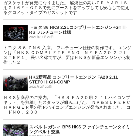
ガスケットが発売になりました。 燃焼圧の高いＧＲ ＹＡＲＩＳ
用Ｇ１６Ｅ－ＧＴＳで更にブーストをアップしても安心して使え
るグロメットタイプのガスケットです
トヨタ 86 HKS 2.2Lコンプリートエンジン+GTⅢ-
RS フルチューン仕様
2021年11月20日
トヨタ ８６ ＺＮ６ 入庫。 フルチューン仕様の制作です。 エンジ
ンは「ＨＫＳ ＣＯＭＰＬＥＴＥ ＥＮＧＩＮＥ ＦＡ２０ ２.２Ｌ
ＳＴＥＰ１」 長い名称ですが、要はＨＫＳが新品エンジンから制
作した２
HKS新商品 コンプリートエンジン FA20 2.1L
STEP0 HIGH-COMP
2021年2月23日
ＨＫＳ新商品のご案内。 「ＨＫＳ ＦＡ２０用 ２.１Ｌハイコンプ
キット」を熟練したスタッフが組み上げた、 ＮＡ＆ＳＵＰＥＲＣ
ＨＡＲＧＥＲ用の強化ハイコンプエンジンが発売されました。 コ
ードＮＯ．２３０
スバル レガシィ BP5 HKS ファインチューンタイミ
ングベルト交換