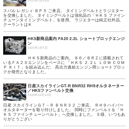
2021年2月16日
スバル レガシィ ＢＰ５ ご来店。 タイミングベルトとラジエター
を交換しました。 タイミングベルトは強化品の「ＨＫＳ ファイン
チューンタイミングベルト」を使用。 ラジエターは純正社外品、
クーラントはＫ
HKS新商品案内 FA20 2.2L ショートブロックエンジ
ン
2021年1月7日
ＨＫＳ新商品のご案内。 ８６／ＢＲＺに搭載されて
いるＦＡ２０エンジンをベースに 「ＨＫＳ ２.２Ｌ ＬＯＷ ＣＯＭ
Ｐ ＫＩＴ」を組み込んだ、 高出力過給エンジン用ショートブロッ
クが発売となりました。
日産スカイラインGT-R BNR32 RH9オルタネーター
／HKSファンベルト交換
2020年12月12日
日産 スカイラインＧＴ－Ｒ ＢＮＲ３２ ご来店。 ＲＨ９ハイパー
オルタネーターを取り付けしました。 同時にファンベルトを「Ｈ
ＫＳ ファインチューンベルト」へ交換しました。 Ｓ様、いつもあ
りがとうござい