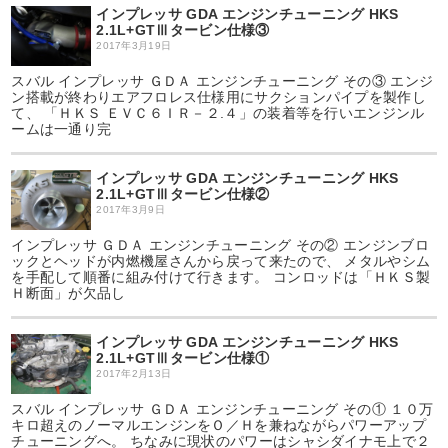
インプレッサ GDA エンジンチューニング HKS
2.1L+GTⅢタービン仕様③
2017年3月19日
スバル インプレッサ ＧＤＡ エンジンチューニング その③ エンジ
ン搭載が終わりエアフロレス仕様用にサクションパイプを製作し
て、 「ＨＫＳ ＥＶＣ６ＩＲ－２.４」の装着等を行いエンジンル
ームは一通り完
インプレッサ GDA エンジンチューニング HKS
2.1L+GTⅢタービン仕様②
2017年3月9日
インプレッサ ＧＤＡ エンジンチューニング その② エンジンブロ
ックとヘッドが内燃機屋さんから戻って来たので、 メタルやシム
を手配して順番に組み付けて行きます。 コンロッドは「ＨＫＳ製
Ｈ断面」が欠品し
インプレッサ GDA エンジンチューニング HKS
2.1L+GTⅢタービン仕様①
2017年2月13日
スバル インプレッサ ＧＤＡ エンジンチューニング その① １０万
キロ超えのノーマルエンジンをＯ／Ｈを兼ねながらパワーアップ
チューニングへ。 ちなみに現状のパワーはシャシダイナモ上で２