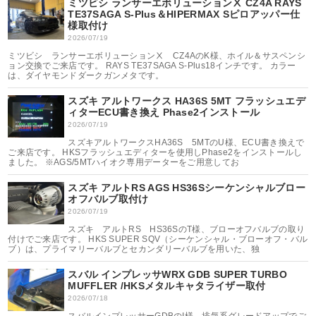
ミツビシ ランサーエボリューションⅩ CZ4A RAYS
TE37SAGA S-Plus＆HIPERMAX Sピロアッパー仕
様取付け
2026/07/19
ミツビシ ランサーエボリューションⅩ CZ4AのK様、ホイル＆サスペンシ
ョン交換でご来店です。 RAYS TE37SAGA S-Plus18インチです。 カラー
は、ダイヤモンドダークガンメタです。
スズキ アルトワークス HA36S 5MT フラッシュエデ
ィターECU書き換え Phase2インストール
2026/07/19
スズキアルトワークスHA36S 5MTのU様、ECU書き換えで
ご来店です。 HKSフラッシュエディターを使用しPhase2をインストールし
ました。 ※AGS/5MTハイオク専用データーをご用意してお
スズキ アルトRS AGS HS36Sシーケンシャルブロー
オフバルブ取付け
2026/07/19
スズキ アルトRS HS36SのT様、ブローオフバルブの取り
付けでご来店です。 HKS SUPER SQV（シーケンシャル・ブローオフ・バル
ブ）は、プライマリーバルブとセカンダリーバルブを用いた、独
スバル インプレッサWRX GDB SUPER TURBO
MUFFLER /HKSメタルキャタライザー取付
2026/07/18