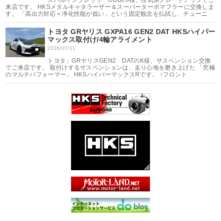
スバルインプレッサーGDBのI様、排気系グレードアップでご
来店です。 HKSメタルキャタラーザー＆スーパーターボマフラーに交換しま
す。 「高出力対応＝浄化性能が低い」という固定観念を払拭し、チューニ
トヨタ GRヤリス GXPA16 GEN2 DAT HKSハイパー
マックス取付け/4輪アライメント
2026/07/11
トヨタ」GRヤリスGEN2 DATのK様、サスペンション交換
でご来店です。 取付けするサスペンションは、走り心地を磨き上げた 「究極
のマルチパフォーマー」 HKSハイパーマックスRです。 ↑フロント