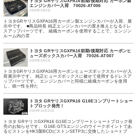
トヨタ GRヤリスGXPA16前期/後期対応 カーボン製
エンジンカバー入荷 70026-AT006
2025年3月2日
トヨタGRヤリスGXPA16用カーボン製エンジンカバーが入荷、展
示中です。 ■商品特長 純正エンジンカバーの置き換えとなるドレ
スアップパーツです。 綾織カーボンを使用することで、エンジン
ルーム内の雰
トヨタ GRヤリスGXPA16前期/後期対応 カーボンヒ
ューズボックスカバー入荷 70026-AT007
2025年3月2日
トヨタGRヤリスGXPA16用カーボンヒューズボックスカバーが入
荷展示中です。 純正ヒューズボックスに被せて使用するドレスア
ップパーツです。 エンジンカバーと同様に綾織カーボンを使用
し、統一性を持た
トヨタ GRヤリスGXPA16 G16Eコンプリートショー
トブロック発売！
2024年12月21日
トヨタ GRヤリスGXPA16 G16Eコンプリートショートブロック発
売のお知らせです。 G16E-GTSエンジンのウイークポイントであ
るピストンをHKS製BCDピストンSETP3に交換したショートブ