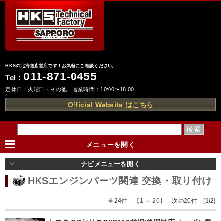
HKSの北海道直営店です！お気軽にご相談ください。
011-871-0455
Tel：
定休日：火曜日・その他 営業時間：10:00〜18:00
Official Website はこちら
メニューを
開く
ナビメニューを
開く
HKSエンジンパーツ関連 交換・取り付け
全
24
件 【1 ～ 20】
次の20件
[
1/2
]