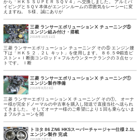
から「ＨＫＳ ＳＵＰＥＲ ＳＱＶ４」へ交換しました。 アルミパ
イピングとＳＱＶ本体がエンジンルームの雰囲気をレーシーに変
えますね。 Ｓ様、誠にありが
三菱 ランサーエボリューションⅩ チューニング⑤
エンジン組み付け・搭載
2016年10月11日
三菱 ランサーエボリューション チューニング その⑤ エンジン腰
下は「ＨＫＳ ２．２Ｌ キット」を使用します。 ８６.５Φ鍛造ピ
ストン＋Ｉ断面コンロッド＋フルカウンタークランクの３点セッ
トです。 Ｉ断
三菱 ランサーエボリューションⅩ チューニング①
エンジン製作準備
2016年8月23日
三菱 ランサーエボリューションⅩ チューニング その①。 オーナ
ー様が完全ドノーマルの中古車を購入し陸送で直接当社へ送られ
てきました。 そしてオーナー様のご希望により１回も乗らないま
まフルチューンを開
トヨタ 86 ZN6 HKSスーパーチャージャー仕様 2.1L
エンジン製作 完成
2016年7月7日