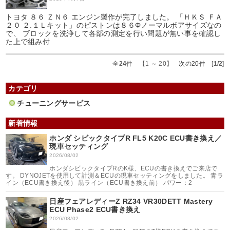
トヨタ ８６ ＺＮ６ エンジン製作が完了しました。 「ＨＫＳ ＦＡ
２０ ２.１Ｌキット」のピストンは８６Φノーマルボアサイズなの
で、 ブロックを洗浄して各部の測定を行い問題が無い事を確認し
た上で組み付
全
24
件 【1 ～ 20】
次の20件
[
1/2
]
カテゴリ
チューニングサービス
新着情報
ホンダ シビックタイプR FL5 K20C ECU書き換え／
現車セッティング
2026/08/02
ホンダシビックタイプRのK様、ECUの書き換えでご来店で
す。 DYNOJETを使用して計測＆ECUの現車セッティングをしました。 青ラ
イン（ECU書き換え後） 黒ライン（ECU書き換え前） パワー：2
日産フェアレディーZ RZ34 VR30DETT Mastery
ECU Phase2 ECU書き換え
2026/08/02