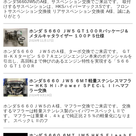
ホンダS660JW5のA様、サスペンション交換でご来店です。 取付
けするサスペンションは、HKSハイパーマックスSです。 フロン
トサスペンション交換後 リアサスペンション交換後 A様、誠にあ
りがとう
ホンダ Ｓ６６０ ＪＷ５ ＧＴ１００Ｒパッケージ＆
メタルキャタライザー １００ＰＳ仕様
2024年11月17日
ホンダＳ６６０ ＪＷ５のＡ様、ターボ交換でご来店です。 ＧＴ
Ⅲ-ＫＸタービン Ｓ０７Ａエンジンエンジン本来のポテンシャルを
引出し、高回転まで伸びのあるエンジン特性を実現する「Ｓ６６
０ ＧＴ１００Ｒ
ホンダＳ６６０ ＪＷ５ ６ＭＴ軽量ステンレスマフラ
ー ＨＫＳ Ｈｉ-Ｐｏｗｅｒ ＳＰＥＣ-Ｌ ＩＩへマフ
ラー交換
2024年9月19日
ホンダＳ６６０ＪＷ５のＡ様、マフラー交換でご来店です。 交換
するマフラーは軽量ステンレス製のハイパワースペックＬⅡで
す。 マフラーは重量４．４ｋｇで純正比２５％の軽量化になりま
す。 スペックＬⅡのフ
ホンダ Ｓ６６０ ６ＭＴ ＪＷ５ ＨＫＳ Ｆｌａｓｈ Ｅ