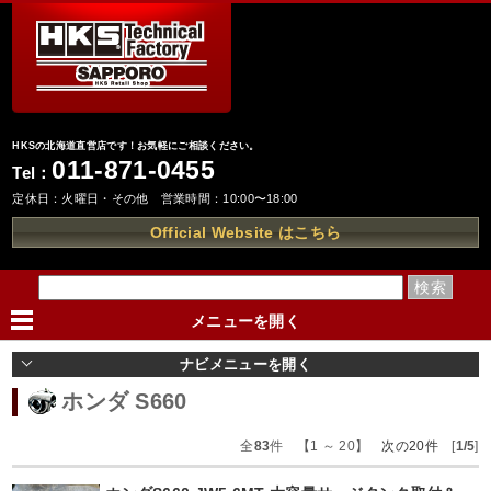
HKSの北海道直営店です！お気軽にご相談ください。
011-871-0455
Tel：
定休日：火曜日・その他 営業時間：10:00〜18:00
Official Website はこちら
メニューを
開く
ナビメニューを
開く
ホンダ S660
全
83
件 【1 ～ 20】
次の20件
[
1/5
]