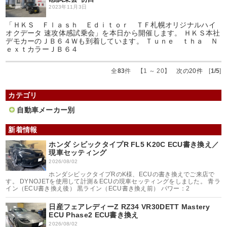
2023年11月3日
「ＨＫＳ Ｆｌａｓｈ Ｅｄｉｔｏｒ ＴＦ札幌オリジナルハイ
オクデータ 速攻体感試乗会」を本日から開催します。 ＨＫＳ本社
デモカーのＪＢ６４Ｗも到着しています。 Ｔｕｎｅ ｔｈａ Ｎ
ｅｘｔカラーＪＢ６４
全
83
件 【1 ～ 20】
次の20件
[
1/5
]
カテゴリ
自動車メーカー別
新着情報
ホンダ シビックタイプR FL5 K20C ECU書き換え／
現車セッティング
2026/08/02
ホンダシビックタイプRのK様、ECUの書き換えでご来店で
す。 DYNOJETを使用して計測＆ECUの現車セッティングをしました。 青ラ
イン（ECU書き換え後） 黒ライン（ECU書き換え前） パワー：2
日産フェアレディーZ RZ34 VR30DETT Mastery
ECU Phase2 ECU書き換え
2026/08/02