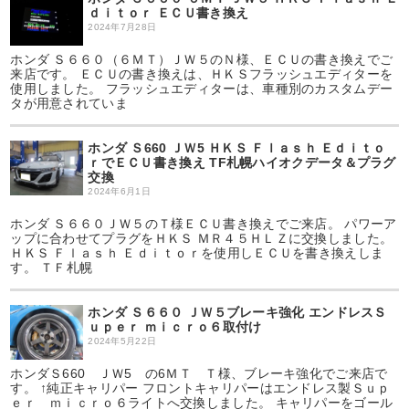
ｄｉｔｏｒ ＥＣＵ書き換え
2024年7月28日
ホンダ Ｓ６６０（６ＭＴ）ＪＷ５のＮ様、ＥＣＵの書き換えでご
来店です。 ＥＣＵの書き換えは、ＨＫＳフラッシュエディターを
使用しました。 フラッシュエディターは、車種別のカスタムデー
タが用意されていま
ホンダ Ｓ660 ＪＷ5 ＨＫＳ Ｆｌａｓｈ Ｅｄｉｔｏ
ｒでＥＣＵ書き換え TF札幌ハイオクデータ＆プラグ
交換
2024年6月1日
ホンダ Ｓ６６０ＪＷ５のＴ様ＥＣＵ書き換えでご来店。 パワーア
ップに合わせてプラグをＨＫＳ ＭＲ４５ＨＬＺに交換しました。
ＨＫＳ Ｆｌａｓｈ Ｅｄｉｔｏｒを使用しＥＣＵを書き換えしま
す。 ＴＦ札幌
ホンダ Ｓ６６０ ＪＷ５ブレーキ強化 エンドレスＳ
ｕｐｅｒ ｍｉｃｒｏ６取付け
2024年5月22日
ホンダＳ660 ＪＷ5 の6ＭＴ Ｔ様、ブレーキ強化でご来店で
す。 ↑純正キャリパー フロントキャリパーはエンドレス製Ｓｕｐ
ｅｒ ｍｉｃｒｏ６ライトへ交換しました。 キャリパーをゴール