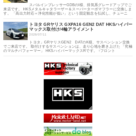
スバルインプレッサーGDBのI様、排気系グレードアップでご
来店です。 HKSメタルキャタラーザー＆スーパーターボマフラーに交換しま
す。 「高出力対応＝浄化性能が低い」という固定観念を払拭し、チューニ
トヨタ GRヤリス GXPA16 GEN2 DAT HKSハイパー
マックス取付け/4輪アライメント
2026/07/11
トヨタ」GRヤリスGEN2 DATのK様、サスペンション交換
でご来店です。 取付けするサスペンションは、走り心地を磨き上げた 「究極
のマルチパフォーマー」 HKSハイパーマックスRです。 ↑フロント