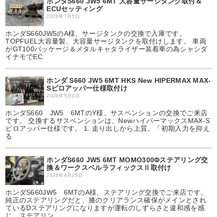
ホンダS660 JW5 6MT 大容量サージタンク取付＆
ECUセッティング
2026年7月5日
ホンダS660JW5のA様、サージタンクの交換で入庫です。
TOPFUEL大容量製、大容量サージタンクを取付けします。 車両
がGT100パッケージ＆メタルキャタライザー装着車の為シャシダ
イナモでEC
ホンダ S660 JW5 6MT HKS New HIPERMAX MAX-
Sピロアッパー仕様取付け
2026年5月1日
ホンダS660 JW5 6MTのY様、サスペンションの交換でご来店
です。 交換するサスペンションは、NewハイパーマックスMAX-S
ピロアッパー仕様です。 1. 走り出しから上質。「初期入力を抑え
る
ホンダS660 JW5 6MT MOMO300Φステアリング交
換＆ワークスベルラフィックスⅡ取付け
2026年4月25日
ホンダS660JW5 6MTのA様、ステアリング交換でご来店です。
純正のステアリングだと、膝のクリアランス確保がメインとされ
ているDステアリングになりますが運転のしずらさと違和感を感
じ、ステアリン