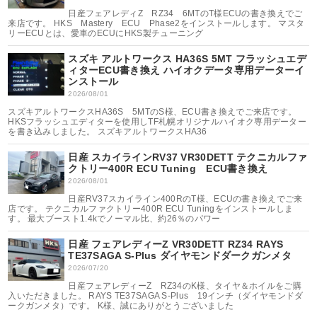
日産フェアレディZ RZ34 6MTのT様ECUの書き換えでご
来店です。 HKS Mastery ECU Phase2をインストールします。 マスタ
リーECUとは、愛車のECUにHKS製チューニング
スズキ アルトワークス HA36S 5MT フラッシュエデ
ィターECU書き換え ハイオクデータ専用データーイ
ンストール
2026/08/01
スズキアルトワークスHA36S 5MTのS様、ECU書き換えでご来店です。
HKSフラッシュエディターを使用しTF札幌オリジナルハイオク専用データー
を書き込みしました。 スズキアルトワークスHA36
日産 スカイラインRV37 VR30DETT テクニカルファ
クトリー400R ECU Tuning ECU書き換え
2026/08/01
日産RV37スカイライン400RのT様、ECUの書き換えでご来
店です。 テクニカルファクトリー400R ECU Tuningをインストールしま
す。 最大ブースト1.4kでノーマル比、約26％のパワー
日産 フェアレディーZ VR30DETT RZ34 RAYS
TE37SAGA S-Plus ダイヤモンドダークガンメタ
2026/07/20
日産フェアレディーZ RZ34のK様、タイヤ＆ホイルをご購
入いただきました。 RAYS TE37SAGA S-Plus 19インチ（ダイヤモンドダ
ークガンメタ）です。 K様、誠にありがとうございました