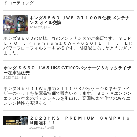
ドコーティング
ホンダＳ６６０ ＪＷ５ ＧＴ１００Ｒ仕様 メンテナ
ンス オイル交換
2024年5月4日
ホンダＳ６６０のＭ様、春のメンテナンスでご来店です。 ＳＵＰ
ＥＲ ＯＩＬ Ｐｒｅｍｉｕｍ１０Ｗ－４０＆ＯＩＬ ＦＩＬＴＥＲ
パワーフローフィルターも交換です。 Ｍ様誠にありがとうござい
ました。
ホンダ Ｓ６６０ ＪＷ５ HKS GT100Rパッケージ＆キャタライザ
ー在庫品販売
2023年12月3日
ホンダＳ６６０ＪＷ５用のＧＴ１００Ｒパッケージ＆キャタライ
ザーのセットを在庫品特価で販売いたします。 Ｓ０７Ａエンジン
エンジン本来のポテンシャルを引出し、高回転まで伸びのあるエ
ンジン特性を実現する「
２０２３ＨＫＳ ＰＲＥＭＩＵＭ ＣＡＭＰＡＩＧ
Ｎ開催中！！
2023年11月26日