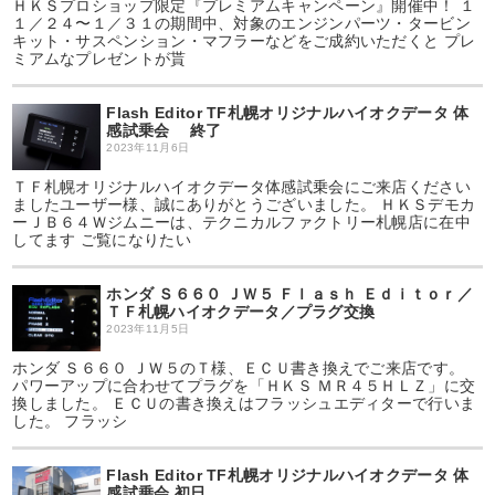
ＨＫＳプロショップ限定『プレミアムキャンペーン』開催中！ １
１／２４〜１／３１の期間中、対象のエンジンパーツ・タービン
キット・サスペンション・マフラーなどをご成約いただくと プレ
ミアムなプレゼントが貰
Flash Editor TF札幌オリジナルハイオクデータ 体
感試乗会 終了
2023年11月6日
ＴＦ札幌オリジナルハイオクデータ体感試乗会にご来店ください
ましたユーザー様、誠にありがとうございました。 ＨＫＳデモカ
ーＪＢ６４Ｗジムニーは、テクニカルファクトリー札幌店に在中
してます ご覧になりたい
ホンダ Ｓ６６０ ＪＷ５ Ｆｌａｓｈ Ｅｄｉｔｏｒ／
ＴＦ札幌ハイオクデータ／プラグ交換
2023年11月5日
ホンダ Ｓ６６０ ＪＷ５のＴ様、ＥＣＵ書き換えでご来店です。
パワーアップに合わせてプラグを「ＨＫＳ ＭＲ４５ＨＬＺ」に交
換しました。 ＥＣＵの書き換えはフラッシュエディターで行いま
した。 フラッシ
Flash Editor TF札幌オリジナルハイオクデータ 体
感試乗会 初日