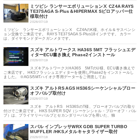
ミツビシ ランサーエボリューションⅩ CZ4A RAYS
TE37SAGA S-Plus＆HIPERMAX Sピロアッパー仕
様取付け
2026/07/19
ミツビシ ランサーエボリューションⅩ CZ4AのK様、ホイル＆サスペンシ
ョン交換でご来店です。 RAYS TE37SAGA S-Plus18インチです。 カラー
は、ダイヤモンドダークガンメタです。
スズキ アルトワークス HA36S 5MT フラッシュエデ
ィターECU書き換え Phase2インストール
2026/07/19
スズキアルトワークスHA36S 5MTのU様、ECU書き換えで
ご来店です。 HKSフラッシュエディターを使用しPhase2をインストールし
ました。 ※AGS/5MTハイオク専用データーをご用意してお
スズキ アルトRS AGS HS36Sシーケンシャルブロー
オフバルブ取付け
2026/07/19
スズキ アルトRS HS36SのT様、ブローオフバルブの取り
付けでご来店です。 HKS SUPER SQV（シーケンシャル・ブローオフ・バル
ブ）は、プライマリーバルブとセカンダリーバルブを用いた、独
スバル インプレッサWRX GDB SUPER TURBO
MUFFLER /HKSメタルキャタライザー取付
2026/07/18