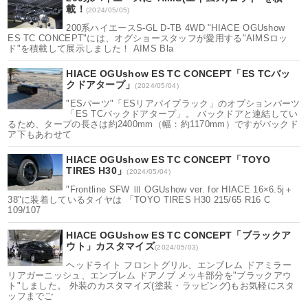
載！
(2024/05/05)
200系ハイエースS-GL D-TB 4WD "HIACE OGUshow
ES TC CONCEPT"には、オグショースタッフが愛用する"AIMSロッ
ド"を積載して展示しました！ AIMS Bla
HIACE OGUshow ES TC CONCEPT「ES TCバッ
クドアタープ」
(2024/05/04)
"ESパーツ"「ESリアパイプラック」のオプションパーツ
「ES TCバックドアタープ」。 バックドアと連結してい
るため、タープの長さは約2400mm（幅：約1170mm）ですがバックド
ア下もあわせて
HIACE OGUshow ES TC CONCEPT「TOYO
TIRES H30」
(2024/05/04)
"Frontline SFW Ⅲ OGUshow ver. for HIACE 16×6.5j＋
38"に装着しているタイヤは 「TOYO TIRES H30 215/65 R16 C
109/107
HIACE OGUshow ES TC CONCEPT「ブラックア
ウト」カスタマイズ
(2024/05/03)
ヘッドライト フロントグリル、エンブレム ドアミラー
リアガーニッシュ、エンブレム ドアノブ メッキ部分を"ブラックアウ
ト"しました。 外装のカスタマイズ(塗装・ラッピング)もお気軽にスタ
ッフまでご