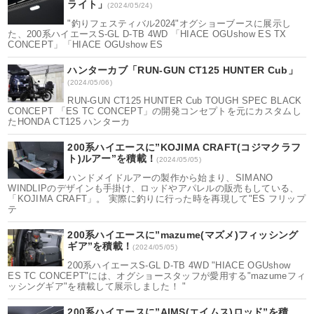
ライト」
(2024/05/24)
"釣りフェスティバル2024"オグショーブースに展示し
た、200系ハイエースS-GL D-TB 4WD 「HIACE OGUshow ES TX
CONCEPT」「HIACE OGUshow ES
ハンターカブ「RUN-GUN CT125 HUNTER Cub」
(2024/05/06)
RUN-GUN CT125 HUNTER Cub TOUGH SPEC BLACK
CONCEPT 「ES TC CONCEPT」の開発コンセプトを元にカスタムし
たHONDA CT125 ハンターカ
200系ハイエースに”KOJIMA CRAFT(コジマクラフ
ト)ルアー”を積載！
(2024/05/05)
ハンドメイドルアーの製作から始まり、SIMANO
WINDLIPのデザインも手掛け、ロッドやアパレルの販売もしている、
「KOJIMA CRAFT」。 実際に釣りに行った時を再現して"ES フリップ
テ
200系ハイエースに”mazume(マズメ)フィッシング
ギア”を積載！
(2024/05/05)
200系ハイエースS-GL D-TB 4WD "HIACE OGUshow
ES TC CONCEPT"には、オグショースタッフが愛用する"mazumeフィ
ッシングギア"を積載して展示しました！ "
200系ハイエースに”AIMS(エイムス)ロッド”を積