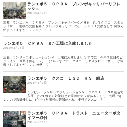
ランエボ５ ＣＰ９Ａ ブレンボキャリパーリフレ
ッシュ
2013年4月2日
三菱 ランエボⅤ ＣＰ５Ａ ブレンボキャリパーＯ／Ｈを (^｡^) クスコ スタビ
ライザー 前後の交換も終了 ブレンボキャリパーのシールＫＩＴ交換をして 何やら
始まってますが．．．ヽ(~～~ )
ランエボ５ ＣＰ９Ａ また工場に入庫しました
2013年3月26日
三菱 ランサーエボリューションⅤ 工場に入庫しました すでに 今年３度目のピ
ットイン 今回は何を ヽ(~~~ )ﾉ ﾊﾃ? すでに クスコ リヤスタビライザー が装
着されてますが．．． 当然 フ
ランエボ５ クスコ ＬＳＤ ＲＳ 組込
2013年3月3日
ミツビシ ランサーエボリューションⅤ ＣＰ９Ａ ＬＳＤ組込で
入庫 (^｡^) 何やら対策前と対策後のデフがあるらしく 判断でき
ないので急遽外しに (^◇^;) 対策後の確認がとれ 即行でクスコ Ｒ
ランエボ５ ＣＰ９Ａ トラスト ニューターボタ
イマー取付
2013年1月11日