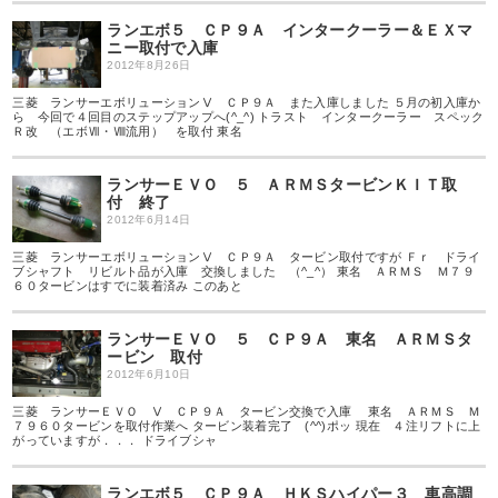
ランエボ５ ＣＰ９Ａ インタークーラー＆ＥＸマ
ニー取付で入庫
2012年8月26日
三菱 ランサーエボリューションⅤ ＣＰ９Ａ また入庫しました ５月の初入庫か
ら 今回で４回目のステップアップへ(^_^) トラスト インタークーラー スペック
Ｒ改 （エボⅦ・Ⅷ流用） を取付 東名
ランサーＥＶＯ ５ ＡＲＭＳタービンＫＩＴ取
付 終了
2012年6月14日
三菱 ランサーエボリューションⅤ ＣＰ９Ａ タービン取付ですが Ｆｒ ドライ
ブシャフト リビルト品が入庫 交換しました （^_^） 東名 ＡＲＭＳ Ｍ７９
６０タービンはすでに装着済み このあと
ランサーＥＶＯ ５ ＣＰ９Ａ 東名 ＡＲＭＳタ
ービン 取付
2012年6月10日
三菱 ランサーＥＶＯ Ⅴ ＣＰ９Ａ タービン交換で入庫 東名 ＡＲＭＳ Ｍ
７９６０タービンを取付作業へ タービン装着完了 (^^)ポッ 現在 ４注リフトに上
がっていますが．．． ドライブシャ
ランエボ５ ＣＰ９Ａ ＨＫＳハイパー３ 車高調