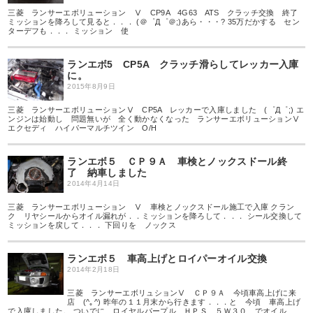
三菱 ランサーエボリューション Ⅴ CP9A 4G63 ATS クラッチ交換 終了
ミッションを降ろして見ると．．． (＠゜Д゜＠;)あら・・・? 35万だかする セン
ターデフも．．． ミッション 使
ランエボ5 CP5A クラッチ滑らしてレッカー入庫
に。
2015年8月9日
三菱 ランサーエボリューションⅤ CP5A レッカーで入庫しました (゜Д゜;) エ
ンジンは始動し 問題無いが 全く動かなくなった ランサーエボリューションⅤ
エクセディ ハイパーマルチツイン O/H
ランエボ５ ＣＰ９Ａ 車検とノックスドール終
了 納車しました
2014年4月14日
三菱 ランサーエボリューション Ⅴ 車検とノックスドール施工で入庫 クラン
ク リヤシールからオイル漏れが．．ミッションを降ろして．．． シール交換して
ミッションを戻して．．． 下回りを ノックス
ランエボ５ 車高上げとロイパーオイル交換
2014年2月18日
三菱 ランサーエボリュションⅤ ＣＰ９Ａ 今頃車高上げに来
店 (^｡^) 昨年の１１月末から行きます．．．と 今頃 車高上げ
で入庫しました。 ついでに ロイヤルパープル ＨＰＳ ５Ｗ３０ でオイル