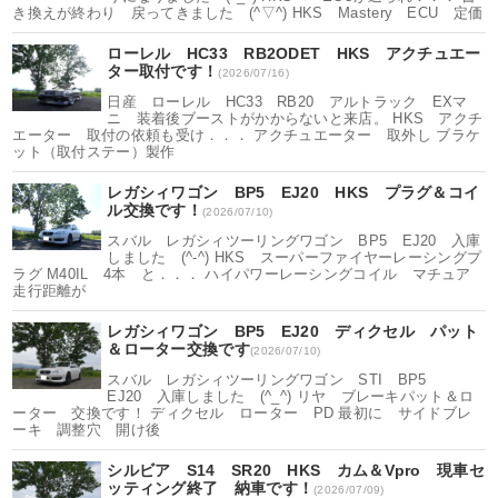
き換えが終わり 戻ってきました (^▽^) HKS Mastery ECU 定価
ローレル HC33 RB2ODET HKS アクチュエー
ター取付です！
(2026/07/16)
日産 ローレル HC33 RB20 アルトラック EXマ
ニ 装着後ブーストがかからないと来店。 HKS アクチ
エーター 取付の依頼も受け．．． アクチュエーター 取外し ブラケ
ット（取付ステー）製作
レガシィワゴン BP5 EJ20 HKS プラグ＆コイ
ル交換です！
(2026/07/10)
スバル レガシィツーリングワゴン BP5 EJ20 入庫
しました (^-^) HKS スーパーファイヤーレーシングプ
ラグ M40IL 4本 と．．． ハイパワーレーシングコイル マチュア
走行距離が
レガシィワゴン BP5 EJ20 ディクセル パット
＆ローター交換です
(2026/07/10)
スバル レガシィツーリングワゴン STI BP5
EJ20 入庫しました (^_^) リヤ ブレーキパット＆ロ
ーター 交換です！ ディクセル ローター PD 最初に サイドブレ
ーキ 調整穴 開け後
シルビア S14 SR20 HKS カム＆Vpro 現車セ
ッティング終了 納車です！
(2026/07/09)