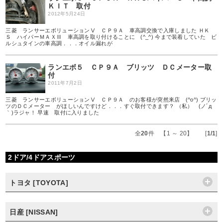
ＫＩＴ 取付
2012年5月24日
三菱 ランサーエボリューションⅤ ＣＰ９Ａ 車高調交換で入庫しました ＨＫ
Ｓ ハイパーＭＡＸⅢ 車高調を取り付けることに (^_^) 今まで装着していた ビ
ルシュタインの車高調．．．オイル漏れが
ランエボ５ ＣＰ９Ａ ブリッツ ＤＣメーター取
付
2011年7月2日
三菱 ランサーエボリューションⅤ ＣＰ９Ａ のお客様が突然来店 (^o^) ブリッ
ツのＤＣメーター がほしいんですけど．．．すぐ取付できます？ （私） (ノ´д
｀)ラジャ！ 早速 取付に入りました
全
20
件 【1 ～ 20】 [
1/1
]
2ドア/4ドアスポーツ
トヨタ [TOYOTA]
日産 [NISSAN]