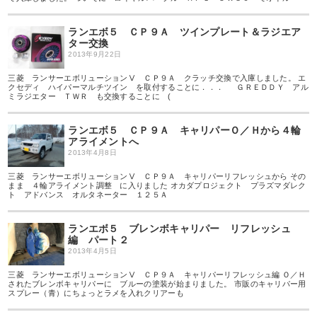
ランエボ５ ＣＰ９Ａ ツインプレート＆ラジエア
ター交換
2013年9月22日
三菱 ランサーエボリューションⅤ ＣＰ９Ａ クラッチ交換で入庫しました。 エ
クセディ ハイパーマルチツイン を取付することに．．． ＧＲＥＤＤＹ アル
ミラジエター ＴＷＲ も交換することに (
ランエボ５ ＣＰ９Ａ キャリパーＯ／Ｈから４輪
アライメントへ
2013年4月8日
三菱 ランサーエボリューションⅤ ＣＰ９Ａ キャリパーリフレッシュから その
まま ４輪アライメント調整 に入りました オカダプロジェクト プラズマダレク
ト アドバンス オルタネーター １２５Ａ
ランエボ５ ブレンボキャリパー リフレッシュ
編 パート２
2013年4月5日
三菱 ランサーエボリューションⅤ ＣＰ９Ａ キャリパーリフレッシュ編 Ｏ／Ｈ
されたブレンボキャリパーに ブルーの塗装が始まりました。 市販のキャリパー用
スプレー（青）にちょっとラメを入れクリアーも