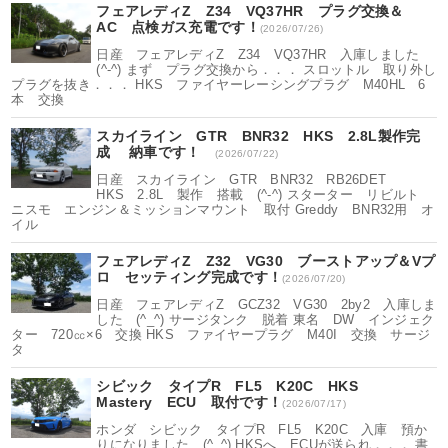
フェアレディZ Z34 VQ37HR プラグ交換＆
AC 点検ガス充電です！
(2026/07/26)
日産 フェアレディZ Z34 VQ37HR 入庫しました
(^-^) まず プラグ交換から．．． スロットル 取り外し
プラグを抜き．．． HKS ファイヤーレーシングプラグ M40HL 6
本 交換
スカイライン GTR BNR32 HKS 2.8L製作完
成 納車です！
(2026/07/22)
日産 スカイライン GTR BNR32 RB26DET
HKS 2.8L 製作 搭載 (^-^) スターター リビルト
ニスモ エンジン＆ミッションマウント 取付 Greddy BNR32用 オ
イル
フェアレディZ Z32 VG30 ブーストアップ＆Vプ
ロ セッティング完成です！
(2026/07/20)
日産 フェアレディZ GCZ32 VG30 2by2 入庫しま
した (^_^) サージタンク 脱着 東名 DW インジェク
ター 720㏄×6 交換 HKS ファイヤープラグ M40I 交換 サージ
タ
シビック タイプR FL5 K20C HKS
Mastery ECU 取付です！
(2026/07/17)
ホンダ シビック タイプR FL5 K20C 入庫 預か
りになりました (^_^) HKSへ ECUが送られ．．． 書