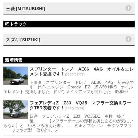
三菱 [MITSUBISHI]
軽トラック
スズキ [SUZUKI]
新着情報
スプリンター トレノ AE86 4AG オイル＆エレ
メント交換です！
(2026/08/02)
トヨタ スプリンター トレノ AE86 4AG 初来店で
す (^.^) エンジン Greddy F2 15W50 HKS オイル
エレメント 交換しました (^▽^) メイクアップが開店した 昭和60
フェアレディZ Z33 VQ35 マフラー交換＆ワー
クT5R装着です！
(2026/07/29)
日産 フェアレディZ Z33 VQ35DE 車検 終了
後．．． 【マフラーテールの形状と奥にあるのが気にい
らない】と いろいろ考えた末．．． 純正オプション チタンマフラ
ー フジツボ製 取り外し フ