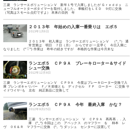
三菱 ランサーエボリューションⅤ 新年１号で入庫しましたが Ｇｒｅｄｄｙ ニ
ューフルオートターボタイマーを取付しました。 車幅灯をＬＥＤ ９灯に交換
（写真はスモール点灯ですよ） 本来の目的 年
２０１３年 年始めの入庫一番乗りは エボ５
2013年1月6日
２０１３年 初入庫は ランサーエボリューションⅤ （^_^） 通
常営業は 明日 ７日（月） からですが 一足早く 今日入庫に
なりました (^▽^) 作業は 昨年の続きですが 本格的な作業は今月末な
ランエボ５ ＣＰ９Ａ ブレーキローター＆サイド
シュー交換
2012年12月8日
三菱 ランサーエボリューションⅤ ＣＰ９Ａ 今度はブレーキローター交換で入
庫 ブレンボキャリパー Ｆ／Ｒ前後とも ディクセル ＦＰ ローター に交換 サ
イドワイヤｰも 左右 純正新品に交換して
ランエボ５ ＣＰ９Ａ 今年 最終入庫 かな？
2012年9月25日
三菱 ランサーエボリューション Ⅴ ＣＰ９Ａ 再再再．．入
庫 (^_^) 今回はこの アペックス のマフラー を 柿本 レ
ヴ ０６＆Ｒ マフラーに交換 (^。^) ダッシュ センターに設置して