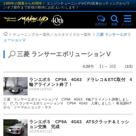
1985年の開業から40周年！
エンジンチューニングやCPU現車セッティングからワ
ンオフ製作まで皆様の期待にお応えいたします！
お問合せ
検索
メニュー
チューニングカー製作／カスタマイズカー製作
三菱 ランサーエボリ
ューションⅤ
三菱 ランサーエボリューションⅤ
全
20
件 【1 ～ 20】 [
1/1
]
ランエボ５ CP9A 4G63 ドラレコ＆ETC取付 4
輪アライメント終了！
2020年12月5日
三菱 ランサーエボリューションⅤ CP9A 4G63 4輪アライメント調整しまし
た (^_^) ランサーエボリューションⅤ CP9A 4G63 入庫しました！ 車高調KIT
から ノーマルショック・サス
ランエボ５ CP9A 4G63 ATSクラッチ＆ミッシ
ョン交換 完成
2015年8月11日