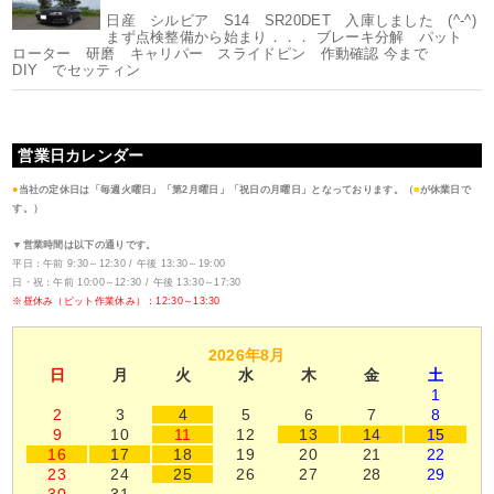
日産 シルビア S14 SR20DET 入庫しました (^-^)
まず点検整備から始まり．．． ブレーキ分解 パット
ローター 研磨 キャリパー スライドピン 作動確認 今まで
DIY でセッティン
営業日カレンダー
●
当社の定休日は「毎週火曜日」「第2月曜日」「祝日の月曜日」となっております。（
■
が休業日で
す。）
▼営業時間は以下の通りです。
平日：午前 9:30～12:30 / 午後 13:30～19:00
日・祝：午前 10:00～12:30 / 午後 13:30～17:30
※昼休み（ピット作業休み）：12:30～13:30
2026年8月
日
月
火
水
木
金
土
1
2
3
4
5
6
7
8
9
10
11
12
13
14
15
16
17
18
19
20
21
22
23
24
25
26
27
28
29