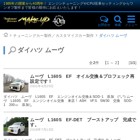
1985年の開業から40周年！
エンジンチューニングやCPU現車セッティングからワ
ンオフ製作まで皆様の期待にお応えいたします！
お問合せ
検索
メニュー
チューニングカー製作／カスタマイズカー製作
ダイハツ ムーヴ
ダイハツ ムーヴ
全
2
件 【1 ～ 2】 [
1/1
]
ムーヴ L160S EF オイル交換＆プロフェック再
設定です！
2021年4月25日
ダイハツ ムーヴ L160S EF エンジンオイル交換＆SOD-1 添加 (^｡^) ムー
ヴ L160S EF エンジンオイル交換 来店！ ASH VFS 5W30 交換 SOD-
1 200㏄ 添加し
ムーヴ L160S EF-DET ブーストアップ 完成で
す。
2018年7月13日