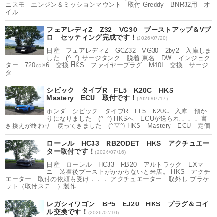
ニスモ エンジン＆ミッションマウント 取付 Greddy BNR32用 オ
イル
フェアレディZ Z32 VG30 ブーストアップ＆Vプ
ロ セッティング完成です！
(2026/07/20)
日産 フェアレディZ GCZ32 VG30 2by2 入庫しま
した (^_^) サージタンク 脱着 東名 DW インジェク
ター 720㏄×6 交換 HKS ファイヤープラグ M40I 交換 サージ
タ
シビック タイプR FL5 K20C HKS
Mastery ECU 取付です！
(2026/07/17)
ホンダ シビック タイプR FL5 K20C 入庫 預か
りになりました (^_^) HKSへ ECUが送られ．．． 書
き換えが終わり 戻ってきました (^▽^) HKS Mastery ECU 定価
ローレル HC33 RB2ODET HKS アクチュエー
ター取付です！
(2026/07/16)
日産 ローレル HC33 RB20 アルトラック EXマ
ニ 装着後ブーストがかからないと来店。 HKS アクチ
エーター 取付の依頼も受け．．． アクチュエーター 取外し ブラケ
ット（取付ステー）製作
レガシィワゴン BP5 EJ20 HKS プラグ＆コイ
ル交換です！
(2026/07/10)