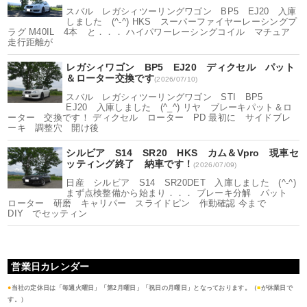
スバル レガシィツーリングワゴン BP5 EJ20 入庫
しました (^-^) HKS スーパーファイヤーレーシングプ
ラグ M40IL 4本 と．．． ハイパワーレーシングコイル マチュア
走行距離が
レガシィワゴン BP5 EJ20 ディクセル パット
＆ローター交換です
(2026/07/10)
スバル レガシィツーリングワゴン STI BP5
EJ20 入庫しました (^_^) リヤ ブレーキパット＆ロ
ーター 交換です！ ディクセル ローター PD 最初に サイドブレ
ーキ 調整穴 開け後
シルビア S14 SR20 HKS カム＆Vpro 現車セ
ッティング終了 納車です！
(2026/07/09)
日産 シルビア S14 SR20DET 入庫しました (^-^)
まず点検整備から始まり．．． ブレーキ分解 パット
ローター 研磨 キャリパー スライドピン 作動確認 今まで
DIY でセッティン
営業日カレンダー
●
当社の定休日は「毎週火曜日」「第2月曜日」「祝日の月曜日」となっております。（
■
が休業日で
す。）