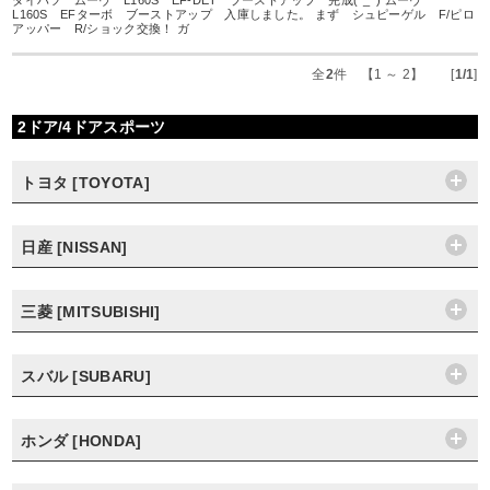
ダイハツ ムーヴ L160S EF-DET ブーストアップ 完成(^_^) ムーヴ
L160S EFターボ ブーストアップ 入庫しました。 まず シュピーゲル F/ピロ
アッパー R/ショック交換！ ガ
全
2
件 【1 ～ 2】 [
1/1
]
2ドア/4ドアスポーツ
トヨタ [TOYOTA]
日産 [NISSAN]
三菱 [MITSUBISHI]
スバル [SUBARU]
ホンダ [HONDA]