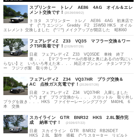
スプリンター トレノ AE86 4AG オイル＆エレ
メント交換です！
(2026/08/02)
トヨタ スプリンター トレノ AE86 4AG 初来店で
す (^.^) エンジン Greddy F2 15W50 HKS オイル
エレメント 交換しました (^▽^) メイクアップが開店した 昭和60
フェアレディZ Z33 VQ35 マフラー交換＆ワー
クT5R装着です！
(2026/07/29)
日産 フェアレディZ Z33 VQ35DE 車検 終了
後．．． 【マフラーテールの形状と奥にあるのが気にい
らない】と いろいろ考えた末．．． 純正オプション チタンマフラ
ー フジツボ製 取り外し フ
フェアレディZ Z34 VQ37HR プラグ交換＆
AC 点検ガス充電です！
(2026/07/26)
日産 フェアレディZ Z34 VQ37HR 入庫しました
(^-^) まず プラグ交換から．．． スロットル 取り外し
プラグを抜き．．． HKS ファイヤーレーシングプラグ M40HL 6
本 交換
スカイライン GTR BNR32 HKS 2.8L製作完
成 納車です！
(2026/07/22)
日産 スカイライン GTR BNR32 RB26DET
HKS 2.8L 製作 搭載 (^-^) スターター リビルト