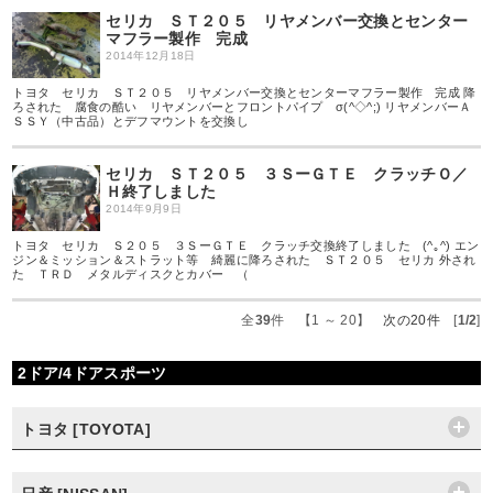
セリカ ＳＴ２０５ リヤメンバー交換とセンター
マフラー製作 完成
2014年12月18日
トヨタ セリカ ＳＴ２０５ リヤメンバー交換とセンターマフラー製作 完成 降
ろされた 腐食の酷い リヤメンバーとフロントパイプ σ(^◇^;) リヤメンバーＡ
ＳＳＹ（中古品）とデフマウントを交換し
セリカ ＳＴ２０５ ３ＳーＧＴＥ クラッチＯ／
Ｈ終了しました
2014年9月9日
トヨタ セリカ Ｓ２０５ ３ＳーＧＴＥ クラッチ交換終了しました (^｡^) エン
ジン＆ミッション＆ストラット等 綺麗に降ろされた ＳＴ２０５ セリカ 外され
た ＴＲＤ メタルディスクとカバー （
全
39
件 【1 ～ 20】
次の20件
[
1/2
]
2ドア/4ドアスポーツ
トヨタ [TOYOTA]