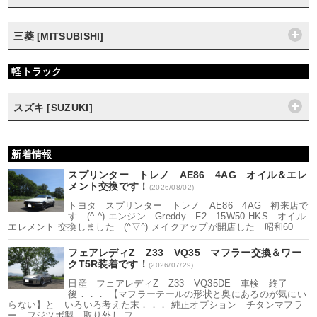
三菱 [MITSUBISHI]
軽トラック
スズキ [SUZUKI]
新着情報
スプリンター トレノ AE86 4AG オイル＆エレ
メント交換です！
(2026/08/02)
トヨタ スプリンター トレノ AE86 4AG 初来店で
す (^.^) エンジン Greddy F2 15W50 HKS オイル
エレメント 交換しました (^▽^) メイクアップが開店した 昭和60
フェアレディZ Z33 VQ35 マフラー交換＆ワー
クT5R装着です！
(2026/07/29)
日産 フェアレディZ Z33 VQ35DE 車検 終了
後．．． 【マフラーテールの形状と奥にあるのが気にい
らない】と いろいろ考えた末．．． 純正オプション チタンマフラ
ー フジツボ製 取り外し フ