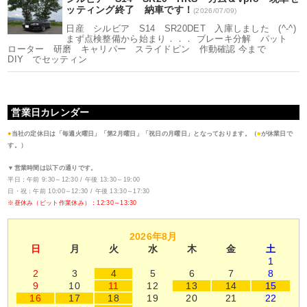
ッティング終了 納車です！
(2026/07/09)
日産 シルビア S14 SR20DET 入庫しました (^-^)
まず点検整備から始まり．．． ブレーキ分解 パット
ローター 研磨 キャリパー スライドピン 作動確認 今まで
DIY でセッティン
営業日カレンダー
●
当社の定休日は「毎週火曜日」「第2月曜日」「祝日の月曜日」となっております。（
■
が休業日で
す。）
▼営業時間は以下の通りです。
平日：午前 9:30～12:30 / 午後 13:30～19:00
日・祝：午前 10:00～12:30 / 午後 13:30～17:30
※昼休み（ピット作業休み）：12:30～13:30
2026年8月
日
月
火
水
木
金
土
1
2
3
4
5
6
7
8
9
10
11
12
13
14
15
16
17
18
19
20
21
22