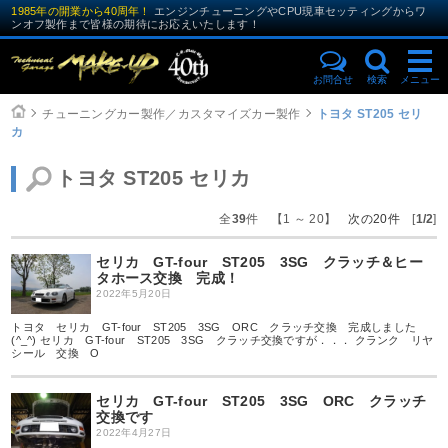
1985年の開業から40周年！
エンジンチューニングやCPU現車セッティングからワ
ンオフ製作まで皆様の期待にお応えいたします！
お問合せ
検索
メニュー
チューニングカー製作／カスタマイズカー製作
トヨタ ST205 セリ
カ
トヨタ ST205 セリカ
全
39
件 【1 ～ 20】
次の20件
[
1/2
]
セリカ GT-four ST205 3SG クラッチ＆ヒー
タホース交換 完成！
2022年5月20日
トヨタ セリカ GT-four ST205 3SG ORC クラッチ交換 完成しました
(^_^) セリカ GT-four ST205 3SG クラッチ交換ですが．．． クランク リヤ
シール 交換 O
セリカ GT-four ST205 3SG ORC クラッチ
交換です
2022年4月27日