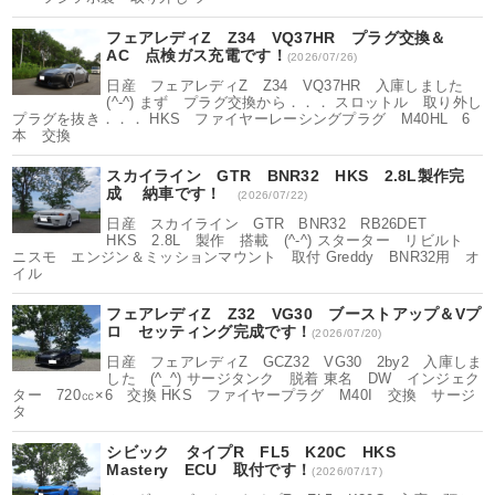
フェアレディZ Z34 VQ37HR プラグ交換＆
AC 点検ガス充電です！
(2026/07/26)
日産 フェアレディZ Z34 VQ37HR 入庫しました
(^-^) まず プラグ交換から．．． スロットル 取り外し
プラグを抜き．．． HKS ファイヤーレーシングプラグ M40HL 6
本 交換
スカイライン GTR BNR32 HKS 2.8L製作完
成 納車です！
(2026/07/22)
日産 スカイライン GTR BNR32 RB26DET
HKS 2.8L 製作 搭載 (^-^) スターター リビルト
ニスモ エンジン＆ミッションマウント 取付 Greddy BNR32用 オ
イル
フェアレディZ Z32 VG30 ブーストアップ＆Vプ
ロ セッティング完成です！
(2026/07/20)
日産 フェアレディZ GCZ32 VG30 2by2 入庫しま
した (^_^) サージタンク 脱着 東名 DW インジェク
ター 720㏄×6 交換 HKS ファイヤープラグ M40I 交換 サージ
タ
シビック タイプR FL5 K20C HKS
Mastery ECU 取付です！
(2026/07/17)