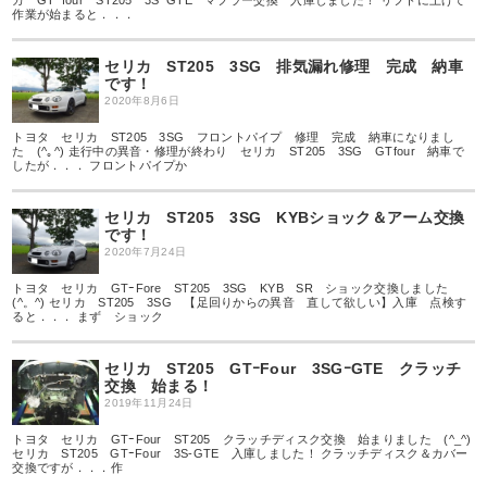
カ GTｰfour ST205 3SｰGTE マフラー交換 入庫しました！ リフトに上げて
作業が始まると．．．
セリカ ST205 3SG 排気漏れ修理 完成 納車
です！
2020年8月6日
トヨタ セリカ ST205 3SG フロントパイプ 修理 完成 納車になりまし
た (^｡^) 走行中の異音・修理が終わり セリカ ST205 3SG GTfour 納車で
したが．．． フロントパイプか
セリカ ST205 3SG KYBショック＆アーム交換
です！
2020年7月24日
トヨタ セリカ GTｰFore ST205 3SG KYB SR ショック交換しました
(^。^) セリカ ST205 3SG 【足回りからの異音 直して欲しい】入庫 点検す
ると．．． まず ショック
セリカ ST205 GTｰFour 3SGｰGTE クラッチ
交換 始まる！
2019年11月24日
トヨタ セリカ GTｰFour ST205 クラッチディスク交換 始まりました (^_^)
セリカ ST205 GTｰFour 3S-GTE 入庫しました！ クラッチディスク＆カバー
交換ですが．．．作