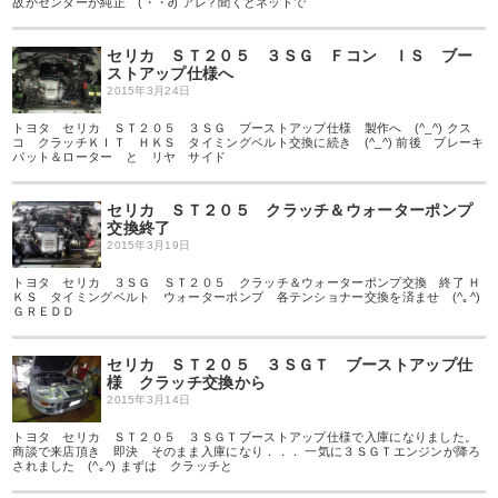
故かセンターが純正 (・・∂) アレ? 聞くとネットで
セリカ ＳＴ２０５ ３ＳＧ Ｆコン ＩＳ ブー
ストアップ仕様へ
2015年3月24日
トヨタ セリカ ＳＴ２０５ ３ＳＧ ブーストアップ仕様 製作へ (^_^) クス
コ クラッチＫＩＴ ＨＫＳ タイミングベルト交換に続き (^_^) 前後 ブレーキ
パット＆ローター と リヤ サイド
セリカ ＳＴ２０５ クラッチ＆ウォーターポンプ
交換終了
2015年3月19日
トヨタ セリカ ３ＳＧ ＳＴ２０５ クラッチ＆ウォーターポンプ交換 終了 Ｈ
ＫＳ タイミングベルト ウォーターポンプ 各テンショナー交換を済ませ (^｡^)
ＧＲＥＤＤ
セリカ ＳＴ２０５ ３ＳＧＴ ブーストアップ仕
様 クラッチ交換から
2015年3月14日
トヨタ セリカ ＳＴ２０５ ３ＳＧＴブーストアップ仕様で入庫になりました。
商談で来店頂き 即決 そのまま入庫になり．．． 一気に３ＳＧＴエンジンが降ろ
されました (^｡^) まずは クラッチと