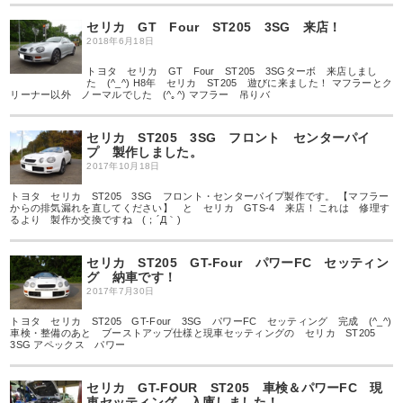
セリカ GT Four ST205 3SG 来店！
2018年6月18日
トヨタ セリカ GT Four ST205 3SGターボ 来店しまし
た (^_^) H8年 セリカ ST205 遊びに来ました！ マフラーとク
リーナー以外 ノーマルでした (^｡^) マフラー 吊りバ
セリカ ST205 3SG フロント センターパイ
プ 製作しました。
2017年10月18日
トヨタ セリカ ST205 3SG フロント・センターパイプ製作です。 【マフラー
からの排気漏れを直してください】 と セリカ GTS-4 来店！ これは 修理す
るより 製作か交換ですね (；´Д｀)
セリカ ST205 GT-Four パワーFC セッティン
グ 納車です！
2017年7月30日
トヨタ セリカ ST205 GT-Four 3SG パワーFC セッティング 完成 (^_^)
車検・整備のあと ブーストアップ仕様と現車セッティングの セリカ ST205
3SG アペックス パワー
セリカ GT-FOUR ST205 車検＆パワーFC 現
車セッティング 入庫しました！