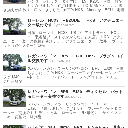
ホンダ シビック タイプR FL5 K20C 入庫 預か
りになりました (^_^) HKSへ ECUが送られ．．． 書
き換えが終わり 戻ってきました (^▽^) HKS Mastery ECU 定価
ローレル HC33 RB2ODET HKS アクチュエー
ター取付です！
(2026/07/16)
日産 ローレル HC33 RB20 アルトラック EXマ
ニ 装着後ブーストがかからないと来店。 HKS アクチ
エーター 取付の依頼も受け．．． アクチュエーター 取外し ブラケ
ット（取付ステー）製作
レガシィワゴン BP5 EJ20 HKS プラグ＆コイ
ル交換です！
(2026/07/10)
スバル レガシィツーリングワゴン BP5 EJ20 入庫
しました (^-^) HKS スーパーファイヤーレーシングプ
ラグ M40IL 4本 と．．． ハイパワーレーシングコイル マチュア
走行距離が
レガシィワゴン BP5 EJ20 ディクセル パット
＆ローター交換です
(2026/07/10)
スバル レガシィツーリングワゴン STI BP5
EJ20 入庫しました (^_^) リヤ ブレーキパット＆ロ
ーター 交換です！ ディクセル ローター PD 最初に サイドブレ
ーキ 調整穴 開け後
シルビア S14 SR20 HKS カム＆Vpro 現車セ