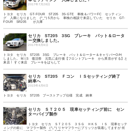
2017年7月28日
トヨタ セリカ GT-FOUR ST205 3S-GTE 車検＆パワーFC セッティン
グ 入庫になりました (^_^) 5月から 車検の相談で来店していた セリカ GT-
FOUR SR205 が入庫
セリカ ST205 3SG ブレーキ パット＆ロータ
ー交換しました。
2017年6月9日
トヨタ セリカ ST205 3SG ブレーキ パット＆ローター＆キャリパーO/H
しました。 M.I.S 復活祭 元気に走行後【フロントブレーキ から異音がする】と
来店！ すぐ来店 ブレーキをばらして
セリカ ST205 Ｆコン ＩＳセッティング終了
納車へ
2015年4月6日
トヨタ セリカ ST205 ブーストアップ仕様 完成 納車
セリカ ＳＴ２０５ 現車セッティング前に セン
ターパイプ製作
トヨタ セリカ ＳＴ２０５ ３ＳＧ ＨＫＳ ＩＳ 現車セッテ
ィングの前に マフラー製作 (^｡^) リヤマフラーにブリッツが装着してますが 何