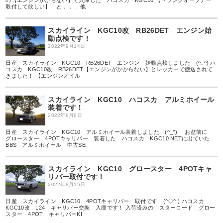
の【エンジンがからない】で入庫した ハコスカ KGC10 【トランクオープナー
取付して欲しい】 と．．． 他
スカイライン KGC10改 RB26DET エンジン始
動点検です！
2022年9月14日
日産 スカイライン KGC10 RB26DET エンジン 始動点検しました (^｡^) ハ
コスカ KGC10改 RB26DET【エンジンがかからない】とレッカーで搬送されて
きました！ 【エンジンオイル
スカイライン KGC10 ハコスカ アルミホイール
装着です！
2022年9月8日
日産 スカイライン KGC10 アルミホイール装着しました (^_^) お盆前に
グロースター 4POTキャリパー 装着した ハコスカ KGC10 NETに出ていた
BBS アルミホイール 中古SE
スカイライン KGC10 グロースター 4POTキャ
リパー取付です！
2022年8月15日
日産 スカイライン KGC10 4POTキャリパー 取付です (^◇^;) ハコスカ
KGC10改 L24 キャリパー交換 入庫です！ 入荷済みの スターロード グロー
スター 4POT キャリパーKI