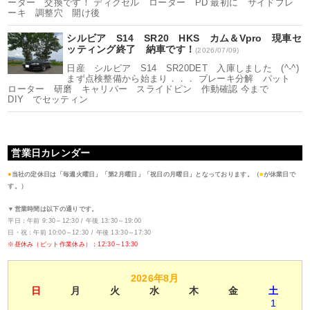
ーター 交換です！ ディクセル ローター PD 最初に サイドブレ
ーキ 調整穴 開け後
シルビア S14 SR20 HKS カム＆Vpro 現車セ
ッティング終了 納車です！
(2026/07/09)
日産 シルビア S14 SR20DET 入庫しました (^-^)
まず点検整備から始まり．．． ブレーキ分解 パット
ローター 研磨 キャリパー スライドピン 作動確認 今まで
DIY でセッティン
営業日カレンダー
●
当社の定休日は「毎週火曜日」「第2月曜日」「祝日の月曜日」となっております。（
■
が休業日で
す。）
▼営業時間は以下の通りです。
平日：午前 9:30～12:30 / 午後 13:30～19:00
日・祝：午前 10:00～12:30 / 午後 13:30～17:30
※昼休み（ピット作業休み）：12:30～13:30
2026年8月
日
月
火
水
木
金
土
1