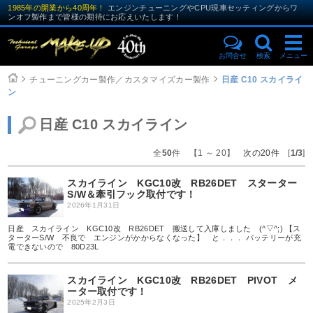
1985年の開業から40周年！
エンジンチューニングやCPU現車セッティングからワ
ンオフ製作まで皆様の期待にお応えいたします！
お問合せ
検索
メニュー
チューニングカー製作／カスタマイズカー製作
日産 C10 スカイライ
ン
日産 C10 スカイライン
全
50
件 【1 ～ 20】
次の20件
[
1/3
]
スカイライン KGC10改 RB26DET スターター
S/W＆牽引フック取付です！
2026年1月31日
日産 スカイライン KGC10改 RB26DET 搬送して入庫しました (^▽^;) 【ス
ターターS/W 不良で エンジンがかからなくなった】 と．．． バッテリーが充
電できないので 80D23L
スカイライン KGC10改 RB26DET PIVOT メ
ーター取付です！
2025年2月3日