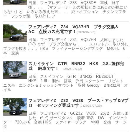
日産 フェアレディZ Z33 VQ35DE 車検 終了
後．．． 【マフラーテールの形状と奥にあるのが気にい
らない】と いろいろ考えた末．．． 純正オプション チタンマフラ
ー フジツボ製 取り外し フ
フェアレディZ Z34 VQ37HR プラグ交換＆
AC 点検ガス充電です！
(2026/07/26)
日産 フェアレディZ Z34 VQ37HR 入庫しました
(^-^) まず プラグ交換から．．． スロットル 取り外し
プラグを抜き．．． HKS ファイヤーレーシングプラグ M40HL 6
本 交換
スカイライン GTR BNR32 HKS 2.8L製作完
成 納車です！
(2026/07/22)
日産 スカイライン GTR BNR32 RB26DET
HKS 2.8L 製作 搭載 (^-^) スターター リビルト
ニスモ エンジン＆ミッションマウント 取付 Greddy BNR32用 オ
イル
フェアレディZ Z32 VG30 ブーストアップ＆Vプ
ロ セッティング完成です！
(2026/07/20)
日産 フェアレディZ GCZ32 VG30 2by2 入庫しま
した (^_^) サージタンク 脱着 東名 DW インジェク
ター 720㏄×6 交換 HKS ファイヤープラグ M40I 交換 サージ
タ