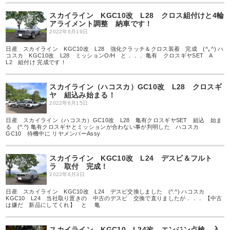
スカイライン KGC10改 L28 クロス組付けと4輪
アライメント調整 納車です！
2022年6月19日
日産 スカイライン KGC10改 L28 強化クラッチ＆クロス装着 完成 (^｡^) ハ
コスカ KGC10改 L28 ミッションO/H と．．． 亀有 クロスギヤSET A
L2 組付け 完成です！
スカイライン（ハコスカ）GC10改 L28 クロスギ
ヤ 組込み始まる！
2022年6月15日
日産 スカイライン（ハコスカ）GC10改 L28 亀有クロスギヤSET 組込 始ま
る (^.^) 亀有クロスギヤとミッションが合わない事が判明した ハコスカ
GC10 待機中に リヤメンバーAssy
スカイライン KGC10改 L24 デスビ＆フルト
ラ 取付 完成！
2022年6月3日
日産 スカイライン KGC10改 L24 デスビ交換しました (^.^) ハコスカ
KGC10 L24 当社取り置きの 中古のデスビ 交換で直りましたが．．． 【中古
は嫌だ 新品にしてくれ】 と 亀
スカイライン KGC10 L24改 エンジン点検 入