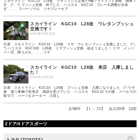
スカイライン KGC10 L28改 リヤブッシュ交換と4輪アライメント調整 納車で
す (^。^) ブッシュ交換 終了した ハコスカ KGC10 ブレーキ調整が出来
ず．．． ラバーソウル リヤブレーキア
スカイライン KGC10 L28改 ウレタンブッシュ
交換です！
2021年10月12日
日産 スカイライン KGC10 L28改 リヤ ウレタンブッシュ交換しました (^｡
^) ハコスカ KGC100 L28改 リヤブッシュ交換 始まリました！ リヤ メンバ
ー一式 降ろされ．．． リヤ
スカイライン KGC10 L28改 来店 入庫しまし
た！
2021年10月1日
日産 スカイライン KGC10 L28改 ブッシュ交換 入庫になりました (^.^) 今
春 違う車輌で初来店 相談を受けていた ハコスカ KGC10 その後 メールでの
取引で パーツをオーダー 入荷し
全
50
件 【1 ～ 20】
次の20件
[
1/3
]
2ドア/4ドアスポーツ
トヨタ [TOYOTA]