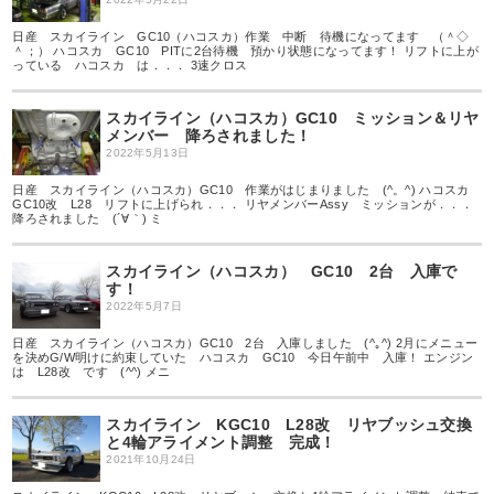
日産 スカイライン GC10（ハコスカ）作業 中断 待機になってます （＾◇
＾；） ハコスカ GC10 PITに2台待機 預かり状態になってます！ リフトに上が
っている ハコスカ は．．． 3速クロス
スカイライン（ハコスカ）GC10 ミッション＆リヤ
メンバー 降ろされました！
2022年5月13日
日産 スカイライン（ハコスカ）GC10 作業がはじまりました (^。^) ハコスカ
GC10改 L28 リフトに上げられ．．． リヤメンバーAssy ミッションが．．．
降ろされました (´∀｀) ミ
スカイライン（ハコスカ） GC10 2台 入庫で
す！
2022年5月7日
日産 スカイライン（ハコスカ）GC10 2台 入庫しました (^｡^) 2月にメニュー
を決めG/W明けに約束していた ハコスカ GC10 今日午前中 入庫！ エンジン
は L28改 です (^^) メニ
スカイライン KGC10 L28改 リヤブッシュ交換
と4輪アライメント調整 完成！
2021年10月24日