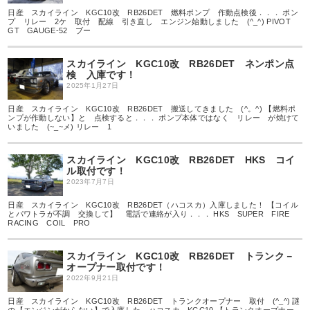
日産 スカイライン KGC10改 RB26DET 燃料ポンプ 作動点検後．．． ポン
プ リレー 2ケ 取付 配線 引き直し エンジン始動しました (^_^) PIVOT
GT GAUGE-52 ブー
スカイライン KGC10改 RB26DET ネンポン点
検 入庫です！
2025年1月27日
日産 スカイライン KGC10改 RB26DET 搬送してきました (^。^) 【燃料ポ
ンプが作動しない】と 点検すると．．． ポンプ本体ではなく リレー が焼けて
いました (~_~メ) リレー 1
スカイライン KGC10改 RB26DET HKS コイ
ル取付です！
2023年7月7日
日産 スカイライン KGC10改 RB26DET（ハコスカ）入庫しました！ 【コイル
とパワトラが不調 交換して】 電話で連絡が入り．．． HKS SUPER FIRE
RACING COIL PRO
スカイライン KGC10改 RB26DET トランク－
オープナー取付です！
2022年9月21日
日産 スカイライン KGC10改 RB26DET トランクオープナー 取付 (^_^) 謎