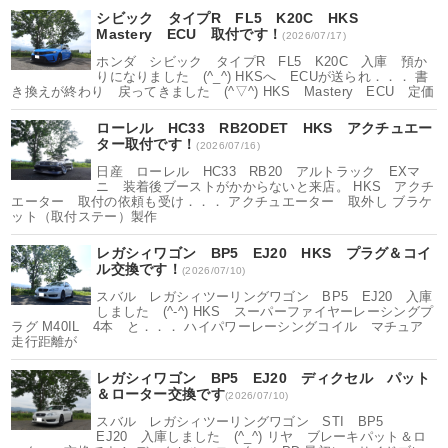
シビック タイプR FL5 K20C HKS
Mastery ECU 取付です！
(2026/07/17)
ホンダ シビック タイプR FL5 K20C 入庫 預か
りになりました (^_^) HKSへ ECUが送られ．．． 書
き換えが終わり 戻ってきました (^▽^) HKS Mastery ECU 定価
ローレル HC33 RB2ODET HKS アクチュエー
ター取付です！
(2026/07/16)
日産 ローレル HC33 RB20 アルトラック EXマ
ニ 装着後ブーストがかからないと来店。 HKS アクチ
エーター 取付の依頼も受け．．． アクチュエーター 取外し ブラケ
ット（取付ステー）製作
レガシィワゴン BP5 EJ20 HKS プラグ＆コイ
ル交換です！
(2026/07/10)
スバル レガシィツーリングワゴン BP5 EJ20 入庫
しました (^-^) HKS スーパーファイヤーレーシングプ
ラグ M40IL 4本 と．．． ハイパワーレーシングコイル マチュア
走行距離が
レガシィワゴン BP5 EJ20 ディクセル パット
＆ローター交換です
(2026/07/10)
スバル レガシィツーリングワゴン STI BP5
EJ20 入庫しました (^_^) リヤ ブレーキパット＆ロ