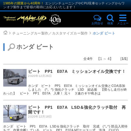
1985年の開業から40周年！
エンジンチューニングやCPU現車セッティングからワ
ンオフ製作まで皆様の期待にお応えいたします！
お問合せ
検索
メニュー
チューニングカー製作／カスタマイズカー製作
ホンダ ビート
ホンダ ビート
全
4
件 【1 ～ 4】 [
1/1
]
ビート PP1 E07A ミッションオイル交換です！
2020年12月26日
ホンダ ビート PP1 E07A ミッションオイル交換とCOA添加
しました (^。^) 強化クラッチ LSD 組込後 【慣らし走行が終
わった】 ビート PP1 E07A 入庫！ 元々 ３速のギヤ鳴きは
ビート PP1 E07A LSD＆強化クラッチ取付 再
開です！
2020年12月18日
ホンダ ビート PP1 E07A LSD＆強化クラッチ 取付 完成 (^｡^) 部品入荷待
ちで 作業中断している ビート PP1 E07A MTケース一式 洗浄 CUCO