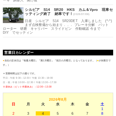
ーキ 調整穴 開け後
シルビア S14 SR20 HKS カム＆Vpro 現車セ
ッティング終了 納車です！
(2026/07/09)
日産 シルビア S14 SR20DET 入庫しました (^-^)
まず点検整備から始まり．．． ブレーキ分解 パット
ローター 研磨 キャリパー スライドピン 作動確認 今まで
DIY でセッティン
営業日カレンダー
●
当社の定休日は「毎週火曜日」「第2月曜日」「祝日の月曜日」となっております。（
■
が休業日で
す。）
▼営業時間は以下の通りです。
平日：午前 9:30～12:30 / 午後 13:30～19:00
日・祝：午前 10:00～12:30 / 午後 13:30～17:30
※昼休み（ピット作業休み）：12:30～13:30
2026年8月
日
月
火
水
木
金
土
1
2
3
4
5
6
7
8