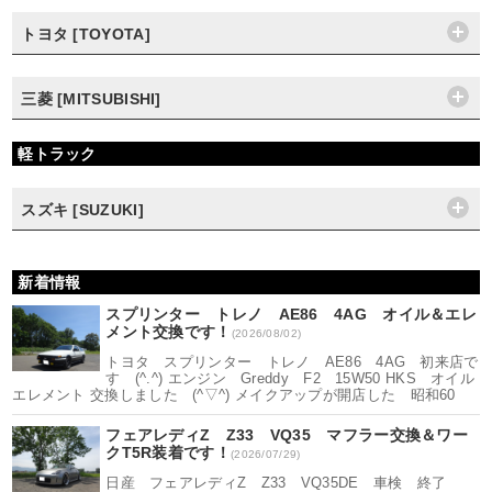
トヨタ [TOYOTA]
三菱 [MITSUBISHI]
軽トラック
スズキ [SUZUKI]
新着情報
スプリンター トレノ AE86 4AG オイル＆エレ
メント交換です！
(2026/08/02)
トヨタ スプリンター トレノ AE86 4AG 初来店で
す (^.^) エンジン Greddy F2 15W50 HKS オイル
エレメント 交換しました (^▽^) メイクアップが開店した 昭和60
フェアレディZ Z33 VQ35 マフラー交換＆ワー
クT5R装着です！
(2026/07/29)
日産 フェアレディZ Z33 VQ35DE 車検 終了