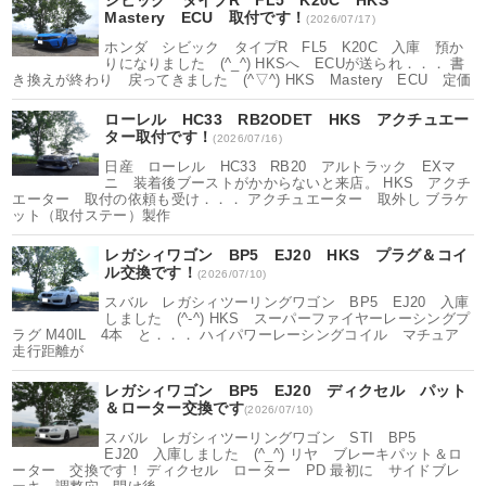
シビック タイプR FL5 K20C HKS
Mastery ECU 取付です！
(2026/07/17)
ホンダ シビック タイプR FL5 K20C 入庫 預か
りになりました (^_^) HKSへ ECUが送られ．．． 書
き換えが終わり 戻ってきました (^▽^) HKS Mastery ECU 定価
ローレル HC33 RB2ODET HKS アクチュエー
ター取付です！
(2026/07/16)
日産 ローレル HC33 RB20 アルトラック EXマ
ニ 装着後ブーストがかからないと来店。 HKS アクチ
エーター 取付の依頼も受け．．． アクチュエーター 取外し ブラケ
ット（取付ステー）製作
レガシィワゴン BP5 EJ20 HKS プラグ＆コイ
ル交換です！
(2026/07/10)
スバル レガシィツーリングワゴン BP5 EJ20 入庫
しました (^-^) HKS スーパーファイヤーレーシングプ
ラグ M40IL 4本 と．．． ハイパワーレーシングコイル マチュア
走行距離が
レガシィワゴン BP5 EJ20 ディクセル パット
＆ローター交換です
(2026/07/10)
スバル レガシィツーリングワゴン STI BP5
EJ20 入庫しました (^_^) リヤ ブレーキパット＆ロ
ーター 交換です！ ディクセル ローター PD 最初に サイドブレ