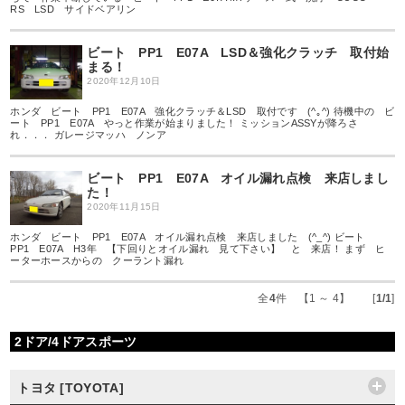
RS LSD サイドベアリン
ビート PP1 E07A LSD＆強化クラッチ 取付始
まる！
2020年12月10日
ホンダ ビート PP1 E07A 強化クラッチ＆LSD 取付です (^｡^) 待機中の ビ
ート PP1 E07A やっと作業が始まりました！ ミッションASSYが降ろさ
れ．．． ガレージマッハ ノンア
ビート PP1 E07A オイル漏れ点検 来店しまし
た！
2020年11月15日
ホンダ ビート PP1 E07A オイル漏れ点検 来店しました (^_^) ビート
PP1 E07A H3年 【下回りとオイル漏れ 見て下さい】 と 来店！ まず ヒ
ーターホースからの クーラント漏れ
全
4
件 【1 ～ 4】 [
1/1
]
2ドア/4ドアスポーツ
トヨタ [TOYOTA]