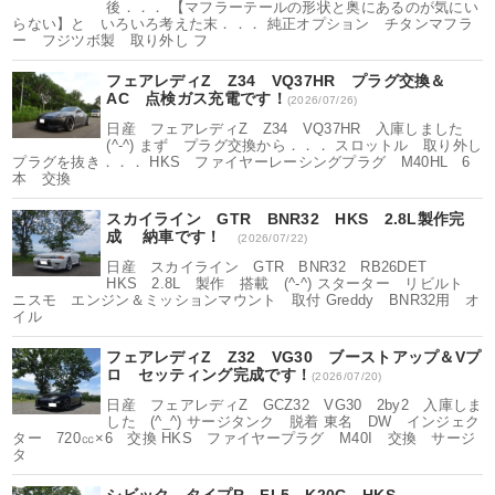
後．．． 【マフラーテールの形状と奥にあるのが気にい
らない】と いろいろ考えた末．．． 純正オプション チタンマフラ
ー フジツボ製 取り外し フ
フェアレディZ Z34 VQ37HR プラグ交換＆
AC 点検ガス充電です！
(2026/07/26)
日産 フェアレディZ Z34 VQ37HR 入庫しました
(^-^) まず プラグ交換から．．． スロットル 取り外し
プラグを抜き．．． HKS ファイヤーレーシングプラグ M40HL 6
本 交換
スカイライン GTR BNR32 HKS 2.8L製作完
成 納車です！
(2026/07/22)
日産 スカイライン GTR BNR32 RB26DET
HKS 2.8L 製作 搭載 (^-^) スターター リビルト
ニスモ エンジン＆ミッションマウント 取付 Greddy BNR32用 オ
イル
フェアレディZ Z32 VG30 ブーストアップ＆Vプ
ロ セッティング完成です！
(2026/07/20)
日産 フェアレディZ GCZ32 VG30 2by2 入庫しま
した (^_^) サージタンク 脱着 東名 DW インジェク
ター 720㏄×6 交換 HKS ファイヤープラグ M40I 交換 サージ
タ