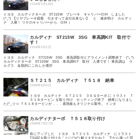
2019年5月16日
トヨタ カルディナターボ ST215W ブレーキ キャリパーO/H しました
(^_^) 【リヤブレーキ固着 引きずって走行出来ない】 と 連休明け カルディ
ナ 入庫！ リヤのキャリパーから O/H（
カルディナ ST215W 3SG 車高調KIT 取付で
す！
2019年5月1日
トヨタ カルディナ ST215W 3SG 車高調取付とアライメント調整終了 (^｡^)
カルディナターボ ST215W 3SG 車高調KIT 取付 入庫です！ 車高調は ラ
ルグス 金額的にこれしか選択
ＳＴ２１５ カルディナ Ｔ５１８ 納車
2008年8月5日
トヨタ カルディナ ＳＴ２１５ ３ＳＧターボ に トラスト Ｔ
５１８タービン を取り付け セッティング終了 納車になりまし
た(^_-)-☆ Ｔ５１８タービンが．．．遮熱板もオリジナル製作。 インタ
カルディナターボ Ｔ５１８取り付け
2008年7月27日
前にアップした トヨタ ＳＴ２１５ カルディナ にトラスト
T518Zを取り付けることに(^o^) 解りますかね？ 下から撮った写