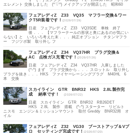
エレメント 交換しました (^▽^) メイクアップが開店した 昭和60
フェアレディZ Z33 VQ35 マフラー交換＆ワー
クT5R装着です！
(2026/07/29)
日産 フェアレディZ Z33 VQ35DE 車検 終了
後．．． 【マフラーテールの形状と奥にあるのが気にい
らない】と いろいろ考えた末．．． 純正オプション チタンマフラ
ー フジツボ製 取り外し フ
フェアレディZ Z34 VQ37HR プラグ交換＆
AC 点検ガス充電です！
(2026/07/26)
日産 フェアレディZ Z34 VQ37HR 入庫しました
(^-^) まず プラグ交換から．．． スロットル 取り外し
プラグを抜き．．． HKS ファイヤーレーシングプラグ M40HL 6
本 交換
スカイライン GTR BNR32 HKS 2.8L製作完
成 納車です！
(2026/07/22)
日産 スカイライン GTR BNR32 RB26DET
HKS 2.8L 製作 搭載 (^-^) スターター リビルト
ニスモ エンジン＆ミッションマウント 取付 Greddy BNR32用 オ
イル
フェアレディZ Z32 VG30 ブーストアップ＆Vプ
ロ セッティング完成です！
(2026/07/20)