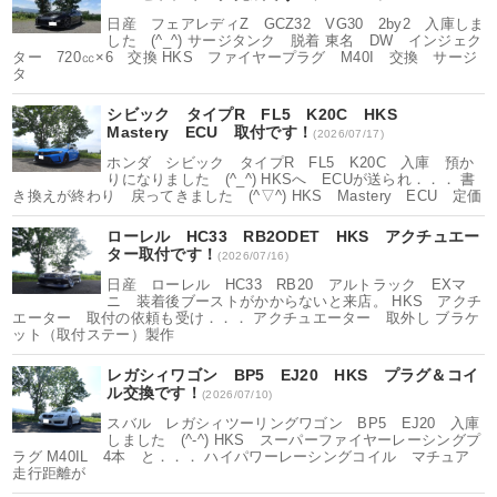
日産 フェアレディZ GCZ32 VG30 2by2 入庫しま
した (^_^) サージタンク 脱着 東名 DW インジェク
ター 720㏄×6 交換 HKS ファイヤープラグ M40I 交換 サージ
タ
シビック タイプR FL5 K20C HKS
Mastery ECU 取付です！
(2026/07/17)
ホンダ シビック タイプR FL5 K20C 入庫 預か
りになりました (^_^) HKSへ ECUが送られ．．． 書
き換えが終わり 戻ってきました (^▽^) HKS Mastery ECU 定価
ローレル HC33 RB2ODET HKS アクチュエー
ター取付です！
(2026/07/16)
日産 ローレル HC33 RB20 アルトラック EXマ
ニ 装着後ブーストがかからないと来店。 HKS アクチ
エーター 取付の依頼も受け．．． アクチュエーター 取外し ブラケ
ット（取付ステー）製作
レガシィワゴン BP5 EJ20 HKS プラグ＆コイ
ル交換です！
(2026/07/10)
スバル レガシィツーリングワゴン BP5 EJ20 入庫
しました (^-^) HKS スーパーファイヤーレーシングプ
ラグ M40IL 4本 と．．． ハイパワーレーシングコイル マチュア
走行距離が