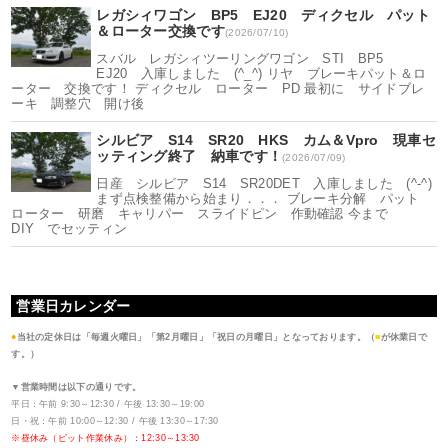
レガシィワゴン BP5 EJ20 ディクセル パット
＆ローター交換です
(2026/07/10)
スバル レガシィツーリングワゴン STI BP5
EJ20 入庫しました (^_^) リヤ ブレーキパット＆ロ
ーター 交換です！ ディクセル ローター PD 最初に サイドブレ
ーキ 調整穴 開け後
シルビア S14 SR20 HKS カム＆Vpro 現車セ
ッティング終了 納車です！
(2026/07/09)
日産 シルビア S14 SR20DET 入庫しました (^-^)
まず点検整備から始まり．．． ブレーキ分解 パット
ローター 研磨 キャリパー スライドピン 作動確認 今まで
DIY でセッティン
営業日カレンダー
●
当社の定休日は「毎週火曜日」「第2月曜日」「祝日の月曜日」となっております。（
■
が休業日で
す。）
▼営業時間は以下の通りです。
平日：午前 9:30～12:30 / 午後 13:30～19:00
日・祝：午前 10:00～12:30 / 午後 13:30～17:30
※昼休み（ピット作業休み）：12:30～13:30