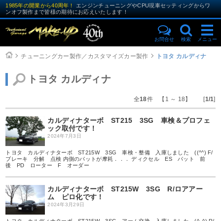
1985年の開業から40周年！
エンジンチューニングやCPU現車セッティングからワ
ンオフ製作まで皆様の期待にお応えいたします！
お問合せ
検索
メニュー
チューニングカー製作／カスタマイズカー製作
トヨタ カルディナ
トヨタ カルディナ
全
18
件 【1 ～ 18】 [
1/1
]
カルディナターボ ST215 3SG 車検＆プロフェ
ック取付です！
2024年7月3日
トヨタ カルディナターボ ST215W 3SG 車検・整備 入庫しました ((^^) F/
ブレーキ 分解 点検 内側のパットが摩耗．．． ディクセル ES パット 前
後 PD ローター F オーダー
カルディナターボ ST215W 3SG R/ロアアー
ム ピロ化です！
2024年3月29日