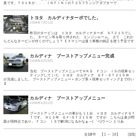
真です。Ｔ５１８が．．． ＩＮＦＩＮＩのＴ２５フランジアダプターで
トヨタ カルディナターボでした。
2008年7月21日
昨日のタービンは トヨタ カルディナターボ ＳＴ２１５でし
た。 タービン等を取り外された エンジンルーム。 さて これか
らどんなタービンが付くのでしょう？ ＥＸマニーは違う車種の純正を使う予定です
カルディナ ブーストアップメニュー完成
2008年6月28日
当社 ブーストアップメニューでＨＫＳ Ｆコン ＩＳの現車セッ
ティングして いた トヨタ カルディナ ＧＦ－ＳＴ２１５Ｗ
が完成しました。 ブーストアップメニュー＋ポンプ系＋現車セッティングまで行い
ま
カルディナ ブーストアップメニュー
2008年6月22日
ブーストアップメニューの車がもう１台 トヨタ カルディナＧＴ
Ｔです。 Ｈ１３年 ＧＦｰＳＴ２１５Ｗ ですが こちらは多少問
題が現時点であり。 Ｆコン ＩＳで解消になるかなぁ～(゜ペ)ウーン とりあ
全
18
件 【1 ～ 18】 [
1/1
]