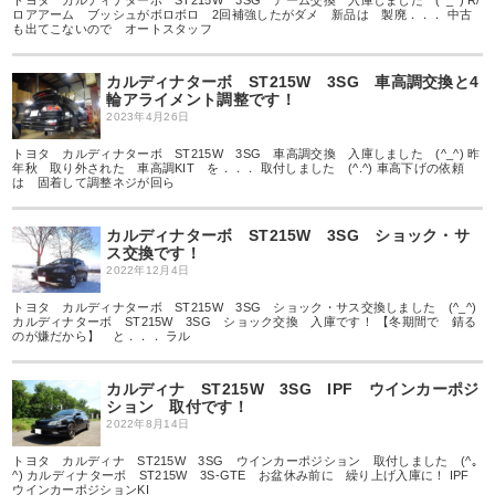
トヨタ カルディナターボ ST215W 3SG アーム交換 入庫しました (^_^) R/
ロアアーム ブッシュがボロボロ 2回補強したがダメ 新品は 製廃．．． 中古
も出てこないので オートスタッフ
カルディナターボ ST215W 3SG 車高調交換と4
輪アライメント調整です！
2023年4月26日
トヨタ カルディナターボ ST215W 3SG 車高調交換 入庫しました (^_^) 昨
年秋 取り外された 車高調KIT を．．． 取付しました (^.^) 車高下げの依頼
は 固着して調整ネジが回ら
カルディナターボ ST215W 3SG ショック・サ
ス交換です！
2022年12月4日
トヨタ カルディナターボ ST215W 3SG ショック・サス交換しました (^_^)
カルディナターボ ST215W 3SG ショック交換 入庫です！ 【冬期間で 錆る
のが嫌だから】 と．．． ラル
カルディナ ST215W 3SG IPF ウインカーポジ
ション 取付です！
2022年8月14日
トヨタ カルディナ ST215W 3SG ウインカーポジション 取付しました (^｡
^) カルディナターボ ST215W 3S-GTE お盆休み前に 繰り上げ入庫に！ IPF
ウインカーポジションKI