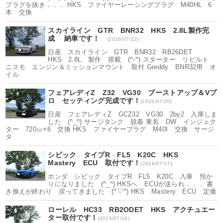
プラグを抜き．．． HKS ファイヤーレーシングプラグ M40HL 6
本 交換
スカイライン GTR BNR32 HKS 2.8L製作完
成 納車です！
(2026/07/22)
日産 スカイライン GTR BNR32 RB26DET
HKS 2.8L 製作 搭載 (^-^) スターター リビルト
ニスモ エンジン＆ミッションマウント 取付 Greddy BNR32用 オ
イル
フェアレディZ Z32 VG30 ブーストアップ＆Vプ
ロ セッティング完成です！
(2026/07/20)
日産 フェアレディZ GCZ32 VG30 2by2 入庫しま
した (^_^) サージタンク 脱着 東名 DW インジェク
ター 720㏄×6 交換 HKS ファイヤープラグ M40I 交換 サージ
タ
シビック タイプR FL5 K20C HKS
Mastery ECU 取付です！
(2026/07/17)
ホンダ シビック タイプR FL5 K20C 入庫 預か
りになりました (^_^) HKSへ ECUが送られ．．． 書
き換えが終わり 戻ってきました (^▽^) HKS Mastery ECU 定価
ローレル HC33 RB2ODET HKS アクチュエー
ター取付です！
(2026/07/16)