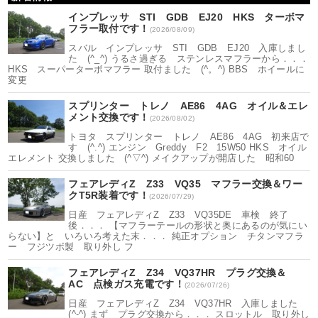
インプレッサ STI GDB EJ20 HKS ターボマ
フラー取付です！
(2026/08/09)
スバル インプレッサ STI GDB EJ20 入庫しまし
た (^_^) うるさ過ぎる ステンレスマフラーから．．．
HKS スーパーターボマフラー 取付ました (^。^) BBS ホイールに
変更
スプリンター トレノ AE86 4AG オイル＆エレ
メント交換です！
(2026/08/02)
トヨタ スプリンター トレノ AE86 4AG 初来店で
す (^.^) エンジン Greddy F2 15W50 HKS オイル
エレメント 交換しました (^▽^) メイクアップが開店した 昭和60
フェアレディZ Z33 VQ35 マフラー交換＆ワー
クT5R装着です！
(2026/07/29)
日産 フェアレディZ Z33 VQ35DE 車検 終了
後．．． 【マフラーテールの形状と奥にあるのが気にい
らない】と いろいろ考えた末．．． 純正オプション チタンマフラ
ー フジツボ製 取り外し フ
フェアレディZ Z34 VQ37HR プラグ交換＆
AC 点検ガス充電です！
(2026/07/26)
日産 フェアレディZ Z34 VQ37HR 入庫しました
(^-^) まず プラグ交換から．．． スロットル 取り外し