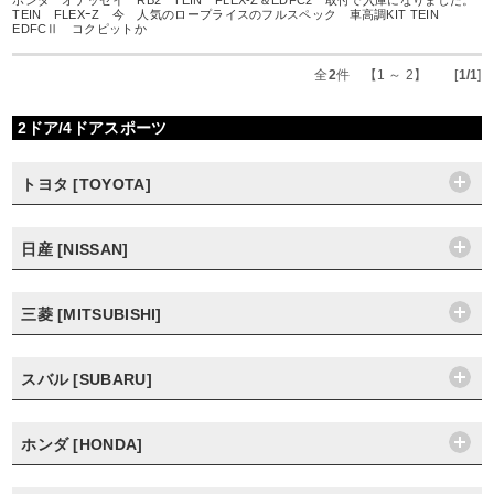
ホンダ オデッセイ RB2 TEIN FLEX-Z＆EDFC2 取付で入庫になりました。
TEIN FLEXｰZ 今 人気のロープライスのフルスペック 車高調KIT TEIN
EDFCⅡ コクピットか
全
2
件 【1 ～ 2】 [
1/1
]
2ドア/4ドアスポーツ
トヨタ [TOYOTA]
日産 [NISSAN]
三菱 [MITSUBISHI]
スバル [SUBARU]
ホンダ [HONDA]