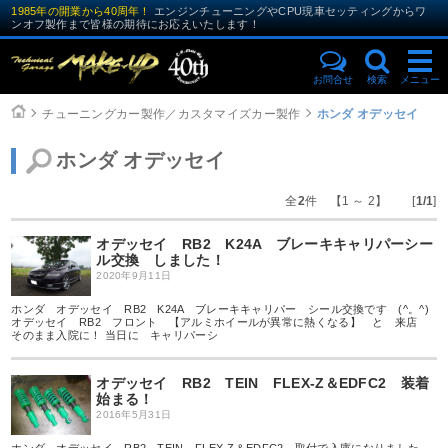
1985年の開業から40周年！
エンジンチューニングやCPU現車セッティングからワ
ンオフ製作まで皆様の期待にお応えいたします！
お問合せ
検索
メニュー
チューニングカー製作／カスタマイズカー製作
ホンダ オデッセイ
ホンダ オデッセイ
全
2
件 【1 ～ 2】 [
1/1
]
オデッセイ RB2 K24A ブレーキキャリパーシー
ル交換 しました！
2020年9月11日
ホンダ オデッセイ RB2 K24A ブレーキキャリパー シール交換です (^。^)
オデッセイ RB2 フロント 【アルミホイールが異常に熱くなる】 と 来店
そのまま入院に！ 当日に キャリパーシ
オデッセイ RB2 TEIN FLEX-Z＆EDFC2 装着
始まる！
2016年5月31日