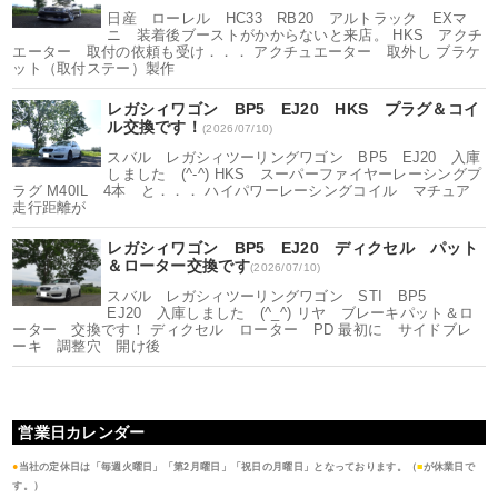
日産 ローレル HC33 RB20 アルトラック EXマ
ニ 装着後ブーストがかからないと来店。 HKS アクチ
エーター 取付の依頼も受け．．． アクチュエーター 取外し ブラケ
ット（取付ステー）製作
レガシィワゴン BP5 EJ20 HKS プラグ＆コイ
ル交換です！
(2026/07/10)
スバル レガシィツーリングワゴン BP5 EJ20 入庫
しました (^-^) HKS スーパーファイヤーレーシングプ
ラグ M40IL 4本 と．．． ハイパワーレーシングコイル マチュア
走行距離が
レガシィワゴン BP5 EJ20 ディクセル パット
＆ローター交換です
(2026/07/10)
スバル レガシィツーリングワゴン STI BP5
EJ20 入庫しました (^_^) リヤ ブレーキパット＆ロ
ーター 交換です！ ディクセル ローター PD 最初に サイドブレ
ーキ 調整穴 開け後
営業日カレンダー
●
当社の定休日は「毎週火曜日」「第2月曜日」「祝日の月曜日」となっております。（
■
が休業日で
す。）