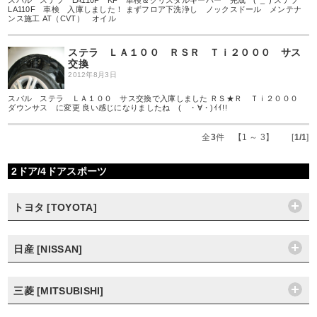
スバル ステラ LA110F KF 車検＆クリスタルキーパー 完成 (^_^) ステラ
LA110F 車検 入庫しました！ まずフロア下洗浄し ノックスドール メンテナ
ンス施工 AT（CVT） オイル
ステラ ＬＡ１００ ＲＳＲ Ｔｉ２０００ サス
交換
2012年8月3日
スバル ステラ ＬＡ１００ サス交換で入庫しました ＲＳ★Ｒ Ｔｉ２０００
ダウンサス に変更 良い感じになりましたね ( ・∀・)ｲｲ!!
全
3
件 【1 ～ 3】 [
1/1
]
2ドア/4ドアスポーツ
トヨタ [TOYOTA]
日産 [NISSAN]
三菱 [MITSUBISHI]