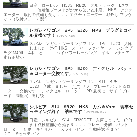
日産 ローレル HC33 RB20 アルトラック EXマ
ニ 装着後ブーストがかからないと来店。 HKS アクチ
エーター 取付の依頼も受け．．． アクチュエーター 取外し ブラケ
ット（取付ステー）製作
レガシィワゴン BP5 EJ20 HKS プラグ＆コイ
ル交換です！
(2026/07/10)
スバル レガシィツーリングワゴン BP5 EJ20 入庫
しました (^-^) HKS スーパーファイヤーレーシングプ
ラグ M40IL 4本 と．．． ハイパワーレーシングコイル マチュア
走行距離が
レガシィワゴン BP5 EJ20 ディクセル パット
＆ローター交換です
(2026/07/10)
スバル レガシィツーリングワゴン STI BP5
EJ20 入庫しました (^_^) リヤ ブレーキパット＆ロ
ーター 交換です！ ディクセル ローター PD 最初に サイドブレ
ーキ 調整穴 開け後
シルビア S14 SR20 HKS カム＆Vpro 現車セ
ッティング終了 納車です！
(2026/07/09)
日産 シルビア S14 SR20DET 入庫しました (^-^)
まず点検整備から始まり．．． ブレーキ分解 パット
ローター 研磨 キャリパー スライドピン 作動確認 今まで
DIY でセッティン