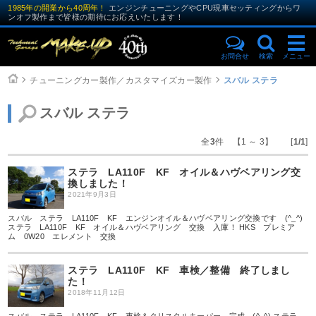
1985年の開業から40周年！
エンジンチューニングやCPU現車セッティングからワ
ンオフ製作まで皆様の期待にお応えいたします！
お問合せ
検索
メニュー
チューニングカー製作／カスタマイズカー製作
スバル ステラ
スバル ステラ
全
3
件 【1 ～ 3】 [
1/1
]
ステラ LA110F KF オイル＆ハヴベアリング交
換しました！
2021年9月3日
スバル ステラ LA110F KF エンジンオイル＆ハヴベアリング交換です (^_^)
ステラ LA110F KF オイル＆ハヴベアリング 交換 入庫！ HKS プレミア
ム 0W20 エレメント 交換
ステラ LA110F KF 車検／整備 終了しまし
た！
2018年11月12日