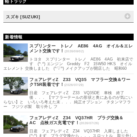
軽トラック
スズキ [SUZUKI]
新着情報
スプリンター トレノ AE86 4AG オイル＆エレ
メント交換です！
(2026/08/02)
トヨタ スプリンター トレノ AE86 4AG 初来店で
す (^.^) エンジン Greddy F2 15W50 HKS オイル
エレメント 交換しました (^▽^) メイクアップが開店した 昭和60
フェアレディZ Z33 VQ35 マフラー交換＆ワー
クT5R装着です！
(2026/07/29)
日産 フェアレディZ Z33 VQ35DE 車検 終了
後．．． 【マフラーテールの形状と奥にあるのが気にい
らない】と いろいろ考えた末．．． 純正オプション チタンマフラ
ー フジツボ製 取り外し フ
フェアレディZ Z34 VQ37HR プラグ交換＆
AC 点検ガス充電です！
(2026/07/26)
日産 フェアレディZ Z34 VQ37HR 入庫しました
(^-^) まず プラグ交換から．．． スロットル 取り外し