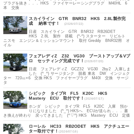
プラグを抜き．．． HKS ファイヤーレーシングプラグ M40HL 6
本 交換
スカイライン GTR BNR32 HKS 2.8L製作完
成 納車です！
(2026/07/22)
日産 スカイライン GTR BNR32 RB26DET
HKS 2.8L 製作 搭載 (^-^) スターター リビルト
ニスモ エンジン＆ミッションマウント 取付 Greddy BNR32用 オ
イル
フェアレディZ Z32 VG30 ブーストアップ＆Vプ
ロ セッティング完成です！
(2026/07/20)
日産 フェアレディZ GCZ32 VG30 2by2 入庫しま
した (^_^) サージタンク 脱着 東名 DW インジェク
ター 720㏄×6 交換 HKS ファイヤープラグ M40I 交換 サージ
タ
シビック タイプR FL5 K20C HKS
Mastery ECU 取付です！
(2026/07/17)
ホンダ シビック タイプR FL5 K20C 入庫 預か
りになりました (^_^) HKSへ ECUが送られ．．． 書
き換えが終わり 戻ってきました (^▽^) HKS Mastery ECU 定価
ローレル HC33 RB2ODET HKS アクチュエー
ター取付です！
(2026/07/16)