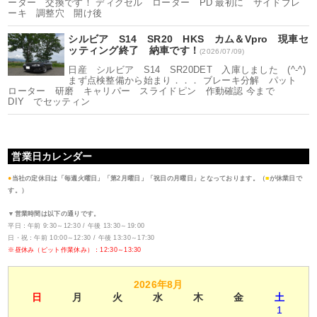
ーター 交換です！ ディクセル ローター PD 最初に サイドブレ
ーキ 調整穴 開け後
シルビア S14 SR20 HKS カム＆Vpro 現車セ
ッティング終了 納車です！
(2026/07/09)
日産 シルビア S14 SR20DET 入庫しました (^-^)
まず点検整備から始まり．．． ブレーキ分解 パット
ローター 研磨 キャリパー スライドピン 作動確認 今まで
DIY でセッティン
営業日カレンダー
●
当社の定休日は「毎週火曜日」「第2月曜日」「祝日の月曜日」となっております。（
■
が休業日で
す。）
▼営業時間は以下の通りです。
平日：午前 9:30～12:30 / 午後 13:30～19:00
日・祝：午前 10:00～12:30 / 午後 13:30～17:30
※昼休み（ピット作業休み）：12:30～13:30
2026年8月
日
月
火
水
木
金
土
1