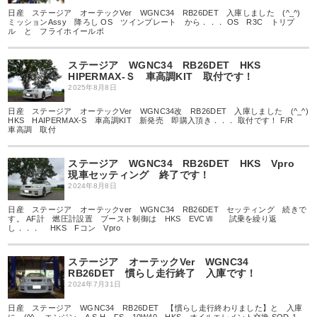
日産 ステージア オーテックVer WGNC34 RB26DET 入庫しました (^_^)
ミッションAssy 降ろし OS ツインプレート から．．． OS R3C トリプ
ル と フライホイールボ
ステージア WGNC34 RB26DET HKS
HIPERMAX-Ｓ 車高調KIT 取付です！
2025年8月8日
日産 ステージア オーテックVer WGNC34改 RB26DET 入庫しました (^_^)
HKS HAIPERMAX-S 車高調KIT 新発売 即購入頂き．．． 取付です！ F/R
車高調 取付
ステージア WGNC34 RB26DET HKS Vpro
現車セッティング 終了です！
2024年8月8日
日産 ステージア オーテックver WGNC34 RB26DET セッティング 続きで
す。 AF計 燃圧計設置 ブースト制御は HKS EVCⅦ 試乗を繰り返
し．．． HKS Fコン Vpro
ステージア オーテックVer WGNC34
RB26DET 慣らし走行終了 入庫です！
2024年7月31日
日産 ステージア WGNC34 RB26DET 【慣らし走行終わりました】と 入庫