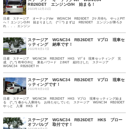
RB26DET エンジンO/H 始まる！
2023年12月21日
日産 ステージア オーテックVer WGNC34 RB26DET 2ケ月待ち やっとPIT
へ！ エンジンO/H 始まりました (^▽^) まずは RB26DET エンジンが降ろさ
れ．．． エンジン
ステージア WGNC34 RB26DET Vプロ 現車セ
ッティング 納車です！
2022年8月17日
日産 ステージア WGNC34 RB26DET HKS Vﾌﾟﾛ 現車セッティング 完
成 (^｡^) 昨年O/Hと 東名パワード 2.8KIT 組付けした ステージア
WGNC34 RB26DET H
ステージア WGNC34 RB26DET Vプロ 現車セ
ッティングです！
2022年8月10日
日産 ステージア WGNC34 RB26DET HKS Vプロ 現車セッティング始ま
る (^_^) 春から入庫待ち お待たせしていた ステージア WGNC34 RB26DET
やっと 入庫 HKS F
ステージア WGNC34 RB26DET HKS ブロー
オフバルブ 取付です！
2022年8月4日