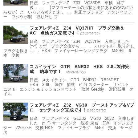
日産 フェアレディZ Z33 VQ35DE 車検 終了
後．．． 【マフラーテールの形状と奥にあるのが気にい
らない】と いろいろ考えた末．．． 純正オプション チタンマフラ
ー フジツボ製 取り外し フ
フェアレディZ Z34 VQ37HR プラグ交換＆
AC 点検ガス充電です！
(2026/07/26)
日産 フェアレディZ Z34 VQ37HR 入庫しました
(^-^) まず プラグ交換から．．． スロットル 取り外し
プラグを抜き．．． HKS ファイヤーレーシングプラグ M40HL 6
本 交換
スカイライン GTR BNR32 HKS 2.8L製作完
成 納車です！
(2026/07/22)
日産 スカイライン GTR BNR32 RB26DET
HKS 2.8L 製作 搭載 (^-^) スターター リビルト
ニスモ エンジン＆ミッションマウント 取付 Greddy BNR32用 オ
イル
フェアレディZ Z32 VG30 ブーストアップ＆Vプ
ロ セッティング完成です！
(2026/07/20)
日産 フェアレディZ GCZ32 VG30 2by2 入庫しま
した (^_^) サージタンク 脱着 東名 DW インジェク
ター 720㏄×6 交換 HKS ファイヤープラグ M40I 交換 サージ
タ