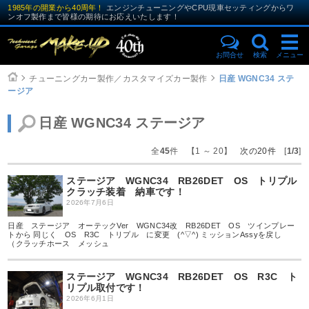
1985年の開業から40周年！
エンジンチューニングやCPU現車セッティングからワ
ンオフ製作まで皆様の期待にお応えいたします！
お問合せ
検索
メニュー
チューニングカー製作／カスタマイズカー製作
日産 WGNC34 ステ
ージア
日産 WGNC34 ステージア
全
45
件 【1 ～ 20】
次の20件
[
1/3
]
ステージア WGNC34 RB26DET OS トリプル
クラッチ装着 納車です！
2026年7月6日
日産 ステージア オーテックVer WGNC34改 RB26DET OS ツインプレー
トから 同じく OS R3C トリプル に変更 (^▽^) ミッションAssyを戻し
（クラッチホース メッシュ
ステージア WGNC34 RB26DET OS R3C ト
リプル取付です！
2026年6月1日