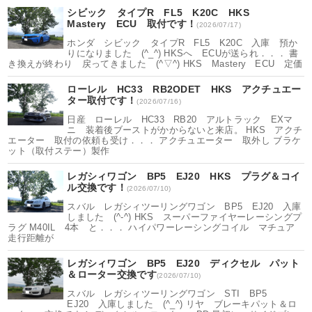
シビック タイプR FL5 K20C HKS
Mastery ECU 取付です！
(2026/07/17)
ホンダ シビック タイプR FL5 K20C 入庫 預か
りになりました (^_^) HKSへ ECUが送られ．．． 書
き換えが終わり 戻ってきました (^▽^) HKS Mastery ECU 定価
ローレル HC33 RB2ODET HKS アクチュエー
ター取付です！
(2026/07/16)
日産 ローレル HC33 RB20 アルトラック EXマ
ニ 装着後ブーストがかからないと来店。 HKS アクチ
エーター 取付の依頼も受け．．． アクチュエーター 取外し ブラケ
ット（取付ステー）製作
レガシィワゴン BP5 EJ20 HKS プラグ＆コイ
ル交換です！
(2026/07/10)
スバル レガシィツーリングワゴン BP5 EJ20 入庫
しました (^-^) HKS スーパーファイヤーレーシングプ
ラグ M40IL 4本 と．．． ハイパワーレーシングコイル マチュア
走行距離が
レガシィワゴン BP5 EJ20 ディクセル パット
＆ローター交換です
(2026/07/10)
スバル レガシィツーリングワゴン STI BP5
EJ20 入庫しました (^_^) リヤ ブレーキパット＆ロ