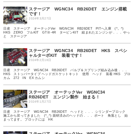
ステージア WGNC34 RB26DET エンジン搭載
です！
2024年3月27日
日産 ステージア オーテックVer WGNC34 RB26DET PITへ入庫 (^。^)
HKS ZERO フルKIT GTⅢ-4R タービンKIT 組まれたエンジンが．．． やっ
と ステージア
ステージア WGNC34 RB26DET HKS スペシ
ャルターボKIT 装着です！
2024年2月18日
日産 ステージア WGNC34 RB26DET バルブ＆スプリング組み込み後．．．
HKS ストッパータイプ ヘッドガスケットキット 使用 ヘッド 装着 HKS プロ
カム 272 IN EX カムシ
ステージア オーテックVer WGNC34
RB26DET エンジン製作 始まる！
2024年1月27日
日産 ステージア WGNC34 RB26DET ヘッドと．．． シリンダーブロック
施工から戻ってきました (^_^) 面研済みのヘッドの．．． ポート 角落とし 始
まってます。 ブロックには HK
ステージア オーテックVer WGNC34