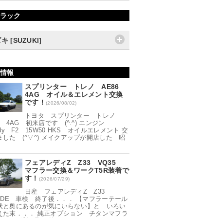
ラック
キ [SUZUKI]
情報
スプリンター トレノ AE86
4AG オイル＆エレメント交換
です！
(2026/08/02)
トヨタ スプリンター トレノ
6 4AG 初来店です (^.^) エンジン
ddy F2 15W50 HKS オイルエレメント 交
ました (^▽^) メイクアップが開店した 昭
フェアレディZ Z33 VQ35
マフラー交換＆ワークT5R装着で
す！
(2026/07/29)
日産 フェアレディZ Z33
35DE 車検 終了後．．． 【マフラーテール
状と奥にあるのが気にいらない】と いろい
えた末．．． 純正オプション チタンマフラ