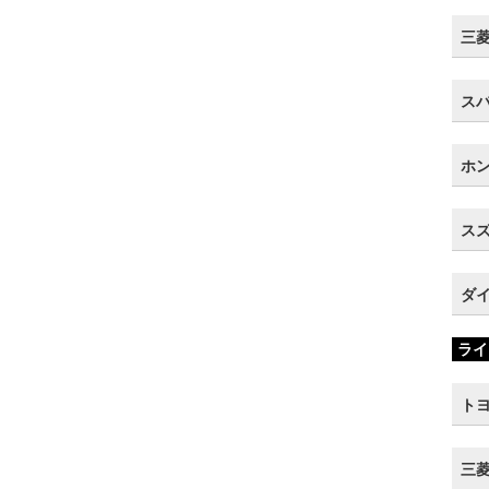
三菱 
スバ
ホン
スズ
ダイ
ライ
トヨ
三菱 