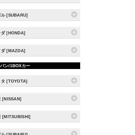
ル [SUBARU]
ダ [HONDA]
ダ [MAZDA]
バン/1BOXカー
タ [TOYOTA]
 [NISSAN]
[MITSUBISHI]
ル [SUBARU]