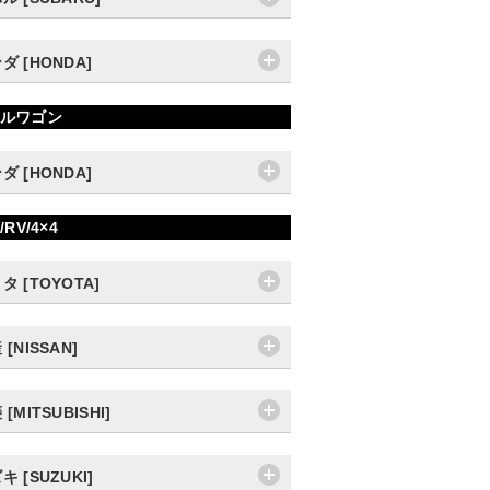
ダ [HONDA]
ルワゴン
ダ [HONDA]
/RV/4×4
タ [TOYOTA]
 [NISSAN]
[MITSUBISHI]
キ [SUZUKI]