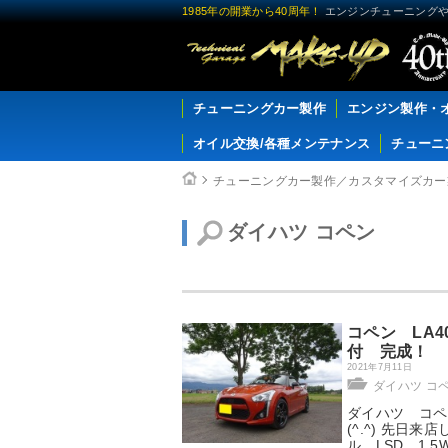
1985年の開業から40周年！
エンジンチューニングや
チューニングカー製作
エンジン製作・
オイル交換/各種メンテナンス
チューニ
チューニングカー製作／カスタマイズカー
ダイハツ コペン
コペン LA4
付 完成！
2021年7月11日
ダイハツ コ
ダイハツ コペ
(^.^) 先日
ル LSD 1.5