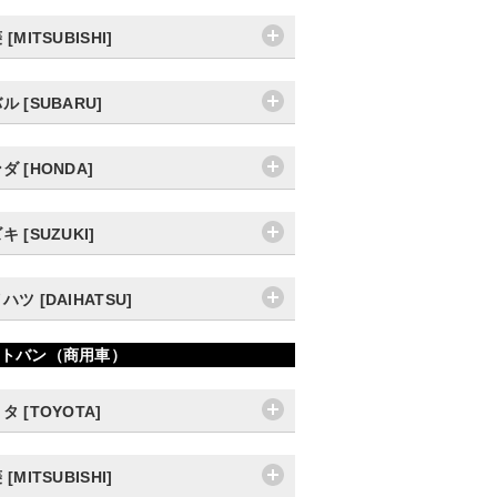
[MITSUBISHI]
ル [SUBARU]
ダ [HONDA]
キ [SUZUKI]
ハツ [DAIHATSU]
トバン（商用車）
タ [TOYOTA]
[MITSUBISHI]