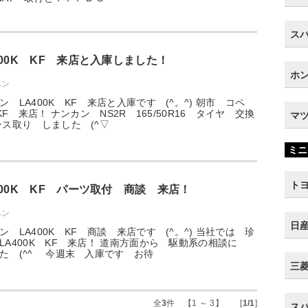
スバ
00K KF 来店と入庫しました！
ホン
ペン
 LA400K KF 来店と入庫です (^。^) 朝市 コペ
 KF 来店！ ナンカン NS2R 165/50R16 タイヤ 交換
マツ
ンス取り しました (^▽
ミニ
トヨ
400K KF パーツ取付 商談 来店！
ペン
日産
 LA400K KF 商談 来店です (^。^) 当社では 珍
LA400K KF 来店！ 道南方面から 駆動系の相談に
た (^^ゞ 今週末 入庫です お待
三菱 
全
3
件 【1 ～ 3】 [
1/1
]
スバ