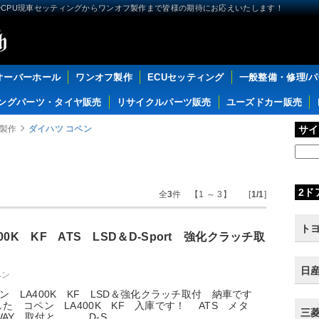
CPU現車セッティングからワンオフ製作まで皆様の期待にお応えいたします！
オーバーホール
ワンオフ製作
ECUセッティング
一般整備・修理/
ングパーツ・タイヤ販売
リサイクルパーツ販売
ユーズドカー販売
製作
ダイハツ コペン
サイ
2ド
全
3
件 【1 ～ 3】 [
1/1
]
トヨ
00K KF ATS LSD＆D-Sport 強化クラッチ取
日産
ペン
ン LA400K KF LSD＆強化クラッチ取付 納車です
来店した コペン LA400K KF 入庫です！ ATS メタ
三菱 
WAY 取付と．．． D-S