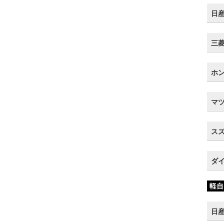
日産
三菱 
ホン
マツ
スズ
ダイ
軽自
日産