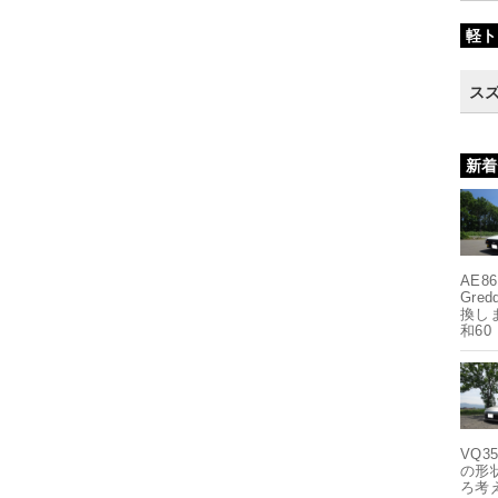
軽ト
スズ
新着
AE8
Gre
換し
和60
VQ
の形
ろ考