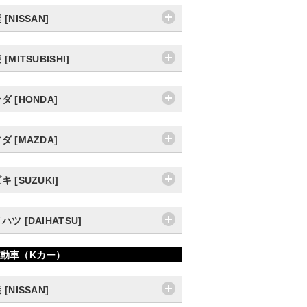
 [NISSAN]
[MITSUBISHI]
ダ [HONDA]
ダ [MAZDA]
キ [SUZUKI]
ハツ [DAIHATSU]
動車（Kカー）
 [NISSAN]