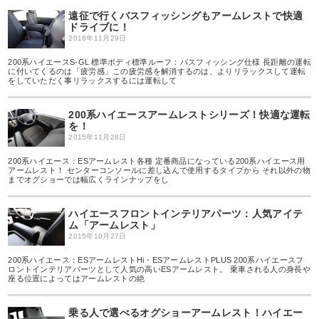
遠征で行くバスフィッシングもアームレストで快適
ドライブに！
2016年11月29日
200系ハイエースS-GL 標準ボディ標準ルーフ：バスフィッシング仕様 長距離の運転
に付いてくるのは「疲労感」この疲労感を解消するのは、よりリラックスして運転
をしていただく事リラックスするには運転して
200系ハイエースアームレストシリーズ！快適な運転
を！
2015年11月28日
200系ハイエース：ESアームレスト各種 定番商品になっている200系ハイエース用
アームレスト！ センターコンソールに差し込んで使用するタイプから それ以外の物
までオグショーでは幅広くラインナップをし
ハイエースフロントインテリアパーツ：人気アイテ
ム「アームレスト」
2015年10月27日
200系ハイエース：ESアームレストHi・ESアームレストPLUS 200系ハイエースフ
ロントインテリアパーツとして人気の高いESアームレスト。 乗車される人の身長や
座る位置によってはアームレストの絶
乗る人で選べるオグショーアームレスト！ハイエー