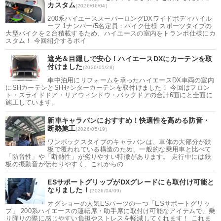
カスタム
(2026/06/04)
200系ハイエーススーパーロングDXワイドボディハイル
ーフ 1ナンバー/5名定員：バイク仕様 スポーツタイプの
大型バイクを２台積載するため、ハイエースの室内をトランポ仕様にカ
スタム！ 今回紹介するポイ
遮光＆目隠しで安心！ハイエースDXにカーテンを取
付けました
(2026/05/28)
車中泊用にリフォームを承ったハイエースDX車両の室内
にSHカーテンとSHセンターカーテンを取付けました！ 今回はフロン
ト・スライドドア・リアウィンドウ・バックドアの合計6面にと全面に
施工しています。
新車キャラバンにおすすめ！快適性を高める防音・
断熱施工
(2026/05/19)
ワンボックスタイプのキャラバンは、車体の大部分が鉄
板で覆われている構造のため、一般的な乗用車と比べて
「防音性」や「断熱性」が劣りやすい特徴があります。 走行中には鉄
板の振動音が伝わりやすく、これからの
ESサポートグリップがDXグレードにも取付け可能と
なりました！
(2026/04/09)
オグショーの人気ESパーツの一つ「ESサポートグリッ
プ」 200系ハイエースの運転席・助手席に取付け可能なアイテムで、乗
り降りの際に感じやすい負担やストレスを軽減してくれます！ これま