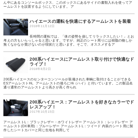
ん中にあるコンソールボックス、このボックスにあるサイドの書類入れを使ってア
ームレストを設置するようにしています。 ア
ハイエースの運転を快適にするアームレストを装着
2018年11月12日
長時間の運転では、「体の姿勢を崩してリラックスしたい！」とお
考えの方もいらっしゃると思います。ですが、純正のシート周りには樹脂の物しか
無くなかなか寛げないのが現状だと思います。そこで、オススメするア
200系ハイエースにアームレスト取り付けで快適なド
ライブ！
2018年8月2日
200系ハイエースのセンターコンソールが装備された車輌に取付けることができる
ESアームレストHi。アームレストの後ろにHi（ハイ）と付いています。この製品名
通り通常のアームレストより高さが高く作られ
200系ハイエース：アームレストを好きなカラーでド
レスアップ！
2017年10月15日
アームレストL：ブラックレザー・ホワイトレザー アームレスト：レッドレザー ア
ームレスト(DX車用)：ブルーレザー アームレストL：ツイード 内装のシート用に製
作したシートカバーと同じ生地を利用して