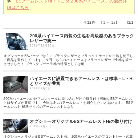
≫
「ESアームレストHi：トヨタ 200系ハイエース」の製品詳
細はこちら
全
12
件 【1 ～ 12】 [
1/1
]
200系ハイエース内装の生地を高級感のあるブラック
レザーで統一
2021年11月19日
オグショーのESパーツでは主にブラックレザーとブラックモケットの生地を使用し
て商品を製作しています。今回こちらのハイエースはブラックレザーで生地を統一
させました！ ブラックレザー生地の特徴としては耐
ハイエースに設置できるアームレストは標準・L・Hi
とサイズが豊富
2021年7月3日
200系ハイエースの純正コンソールに差し込むだけで取り付け可能なESアームレス
トはサイズが豊富です！ 今回は3つのアームレストを紹介したいと思います。 ESア
ームレスト 標準サイズのアームレストになり
オグショーオリジナルESアームレストHiの取り付け
2019年7月28日
オグショーオリジナルESアームレストHi。 200系ハイエースのフロントシートの真