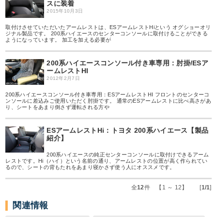
スに装着
2015年10月3日
取付けさせていただいたアームレストは、ESアームレストHiという オグショーオリ
ジナル製品です。 200系ハイエースのセンターコンソールに取付けることができる
ようになっています。 加工を加える必要が
200系ハイエースコンソール付き車専用：肘掛/ESア
ームレストHI
2012年2月7日
200系ハイエースコンソール付き車専用：ESアームレストHI フロントのセンターコ
ンソールに差込みご使用いただく肘掛です。 通常のESアームレストに比べ高さがあ
り、シートをあまり倒さず運転される方や
ESアームレストHi：トヨタ 200系ハイエース【製品
紹介】
200系ハイエースの純正センターコンソールに取付けできるアーム
レストです。Hi（ハイ）という名前の通り、アームレストの位置が高く作られてい
るので、シートの背もたれをあまり寝かさず使う人にオススメです。
全
12
件 【1 ～ 12】 [
1/1
]
関連情報