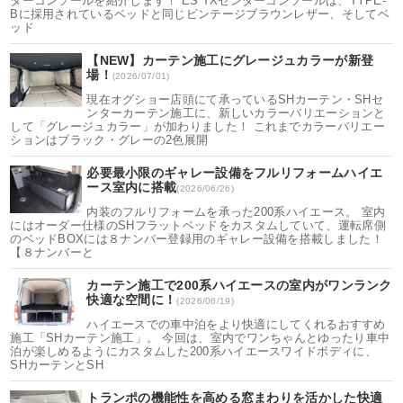
ターコンソールを紹介します！ ES TXセンターコンソールは、TYPE-
Bに採用されているベッドと同じビンテージブラウンレザー、そしてベ
ッド
【NEW】カーテン施工にグレージュカラーが新登
場！
(2026/07/01)
現在オグショー店頭にて承っているSHカーテン・SHセ
ンターカーテン施工に、新しいカラーバリエーションと
して「グレージュカラー」が加わりました！ これまでカラーバリエー
ションはブラック・グレーの2色展開
必要最小限のギャレー設備をフルリフォームハイエ
ース室内に搭載
(2026/06/26)
内装のフルリフォームを承った200系ハイエース。 室内
にはオーダー仕様のSHフラットベッドをカスタムしていて、運転席側
のベッドBOXには８ナンバー登録用のギャレー設備を搭載しました！
【８ナンバーと
カーテン施工で200系ハイエースの室内がワンランク
快適な空間に！
(2026/06/19)
ハイエースでの車中泊をより快適にしてくれるおすすめ
施工「SHカーテン施工」。 今回は、室内でワンちゃんとゆったり車中
泊が楽しめるようにカスタムした200系ハイエースワイドボディに、
SHカーテンとSH
トランポの機能性を高める窓まわりを活かした快適