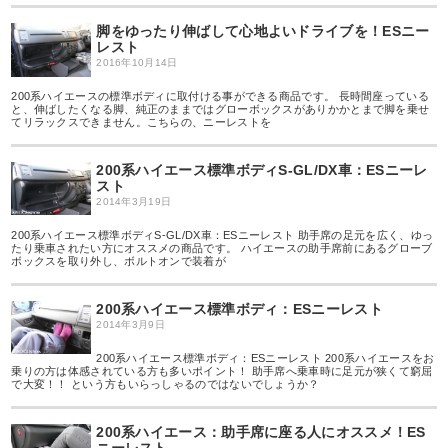
脚をゆったり伸ばして心地よいドライブを！ESニー
レスト
2016年10月14日
200系ハイエースの標準ボディに取付ける事ができる商品です。 長時間座っている
と、伸ばしたくなる脚、純正のままではグローボックスがありかかとまで脚を乗せ
てリラックスできません。こちらの、ニーレストを
200系ハイエース標準ボディS-GL/DX車：ESニーレ
スト
2014年3月19日
200系ハイエース標準ボディS-GL/DX車：ESニーレスト 助手席の足元を広く、ゆっ
たり乗車されたい方にオススメの商品です。 ハイエースの助手席前にあるグローブ
ボックスを取り外し、ボルトオンで装着が
200系ハイエース標準ボディ：ESニーレスト
2014年3月9日
200系ハイエース標準ボディ：ESニーレスト 200系ハイエースをお
乗りの方は体感されている方も多いポイント！ 助手席へ乗車時に足元が狭くて窮屈
で大変！！ という方もいらっしゃるのではないでしょうか？
200系ハイエース：助手席に座る人にオススメ！ES