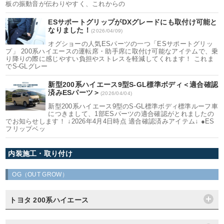
板の振動音が伝わりやすく、これからの
ESサポートグリップがDXグレードにも取付け可能と
なりました！
(2026/04/09)
オグショーの人気ESパーツの一つ「ESサポートグリッ
プ」 200系ハイエースの運転席・助手席に取付け可能なアイテムで、乗
り降りの際に感じやすい負担やストレスを軽減してくれます！ これま
でS-GLグレー
新型200系ハイエース9型S-GL標準ボディ＜適合確認
済みESパーツ＞
(2026/04/04)
新型200系ハイエース9型のS-GL標準ボディ標準ルーフ車
につきまして、1部ESパーツの適合確認がとれましたの
でお知らせします！ ↓2026年4月4日時点 適合確認済みアイテム↓ ●ES
フリップベッ
内装施工・取り付け
OG（OUT GROW）
トヨタ 200系ハイエース