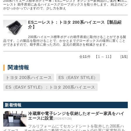
200系ハイエース標準ボディー車：ESニーレスト オグショー新商品のご案内 ■ESニ
ーレスト 助手席前にあるハイエースグローブボックスを取り外します。 純正のピン
がひっかかっていますので、少し力を加え
ESニーレスト：トヨタ 200系ハイエース【製品紹
介】
200系ハイエース標準ボディの助手席前に取付けることができる製
品です。この製品を取付けることで、かかとまでグローボックスの場所に置くこと
ができますので、助手席に座った方の、足元の窮屈さを軽減させます。
全
11
件 【1 ～ 11】 [
1/1
]
関連情報
トヨタ 200系ハイエース
ES（EASY STYLE）
ES（EASY STYLE）：トヨタ 200系ハイエース
新着情報
冷蔵庫や電子レンジを収納したオーダー家具をハイ
エースに設置
(2026/07/24)
フルリフォームにてセカンドシートを取外した200系ハ
イエース。 オーナー様のご希望でセカンドシートの位置に家電製品を