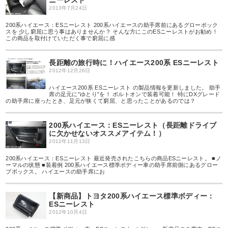
ニーレスト
2013年7月24日
200系ハイエース：ESニーレスト 200系ハイエースの助手席前にあるグローボック
スを 少し窮屈に思う事はありませんか？ そんな方にこのESニーレストがお勧め！
この商品を取付けていただく事で窮屈に感
長距離の旅行時に！ハイエース200系 ESニーレスト
2012年12月26日
ハイエース200系 ESニーレスト の製品情報を更新しました。 助手
席の足元に”ゆとり”を！ ボルトオンで装着可能！ 特にDXグレード
の助手席に座ったとき、足元が狭くて窮屈、と思ったことがあるのでは？
200系ハイエース：ESニーレスト（長距離ドライブ
に欠かせないオススメアイテム！）
2012年11月13日
200系ハイエース：ESニーレスト 最近発売されたこちらの商品ESニーレスト。 ■ノ
ーマルの状態 ■装着例 200系ハイエース標準ボディー車の助手席前側にあるグロー
ブボックス。 ハイエースの助手席にお
【新商品】トヨタ200系ハイエース標準ボディー：
ESニーレスト
2012年10月4日