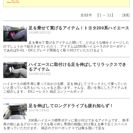
こちら
全
11
件 【1 ～ 11】 [
1/1
]
足を乗せて寛げるアイテム！トヨタ200系ハイエース
2019年3月22日
足を乗せて寛げるアイテムと聞いて、どのような物をイメージした
のでしょうか？紹介させていただく、アイテムは200系ハイエースのナローボディ
であればS-GL・DXとグレード関係なく取り付けていただけるよう
ハイエースに取付ける足を伸ばしてリラックスでき
るアイテム
2018年4月18日
ハイエースの助手席に乗って出かける際、足を伸ばしてリラックスして乗っていた
いと思っている方もいらっしゃると思います。そんな、思いを形にしたアイテムを
ご紹介します。 ESニーレスト 純正コンソールボック
足を伸ばしてロングドライブも疲れ知らず！
2017年7月9日
200系ハイエース標準ボディに取り付けできるアイテムです。 助手
席の前にあるグローボックスを取り外し専用の樹脂に付け替える事で広くスペース
を使っていただけます。 純正のグローボックスでは靴を脱いで足を