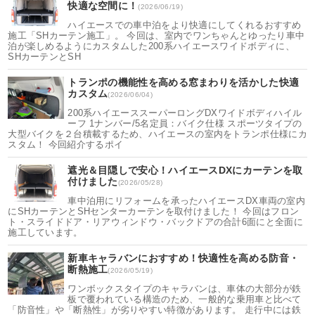
快適な空間に！
(2026/06/19)
ハイエースでの車中泊をより快適にしてくれるおすすめ
施工「SHカーテン施工」。 今回は、室内でワンちゃんとゆったり車中
泊が楽しめるようにカスタムした200系ハイエースワイドボディに、
SHカーテンとSH
トランポの機能性を高める窓まわりを活かした快適
カスタム
(2026/06/04)
200系ハイエーススーパーロングDXワイドボディハイル
ーフ 1ナンバー/5名定員：バイク仕様 スポーツタイプの
大型バイクを２台積載するため、ハイエースの室内をトランポ仕様にカ
スタム！ 今回紹介するポイ
遮光＆目隠しで安心！ハイエースDXにカーテンを取
付けました
(2026/05/28)
車中泊用にリフォームを承ったハイエースDX車両の室内
にSHカーテンとSHセンターカーテンを取付けました！ 今回はフロン
ト・スライドドア・リアウィンドウ・バックドアの合計6面にと全面に
施工しています。
新車キャラバンにおすすめ！快適性を高める防音・
断熱施工
(2026/05/19)
ワンボックスタイプのキャラバンは、車体の大部分が鉄
板で覆われている構造のため、一般的な乗用車と比べて
「防音性」や「断熱性」が劣りやすい特徴があります。 走行中には鉄