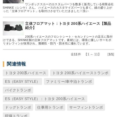
ワンボックスカーのカスタムパーツを数多く販売している有限会社
SHINKE（シンケ）さん。 ハイエースのカスタマイズパーツも多く、縁の盛り上が
った「立体フロアマット」を取付けさせていただきました！洗い
立体フロアマット：トヨタ 200系ハイエース【製品
紹介】
200系ハイエースのフロントシート・セカンドシートの足元に取付
けできる、SHINKE製の立体フロアマットです。素材には、環境に優しいサーモポ
リオレフィンが採用され、難燃性・防汚・防水性に優れています。
全
11
件 【1 ～ 11】 [
1/1
]
関連情報
トヨタ 200系ハイエース
トヨタ 200系ハイエーストランポ
ES（EASY STYLE）
ファミリー/車中泊トランポ
バイクトランポ
ES（EASY STYLE）：トヨタ 200系ハイエース
ドッグトランポ
仕事用トランポ
サーフィントランポ
狩猟トランポ