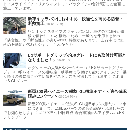
ト・スライドドア・リアウィンドウ・バックドアの合計6面にと全面に
施工しています。
新車キャラバンにおすすめ！快適性を高める防音・
断熱施工
(2026/05/19)
ワンボックスタイプのキャラバンは、車体の大部分が鉄
板で覆われている構造のため、一般的な乗用車と比べて
「防音性」や「断熱性」が劣りやすい特徴があります。 走行中には鉄
板の振動音が伝わりやすく、これからの
ESサポートグリップがDXグレードにも取付け可能と
なりました！
(2026/04/09)
オグショーの人気ESパーツの一つ「ESサポートグリッ
プ」 200系ハイエースの運転席・助手席に取付け可能なアイテムで、乗
り降りの際に感じやすい負担やストレスを軽減してくれます！ これま
でS-GLグレー
新型200系ハイエース9型S-GL標準ボディ＜適合確認
済みESパーツ＞
(2026/04/04)
新型200系ハイエース9型のS-GL標準ボディ標準ルーフ車
につきまして、1部ESパーツの適合確認がとれましたの
でお知らせします！ ↓2026年4月4日時点 適合確認済みアイテム↓ ●ES
フリップベッ