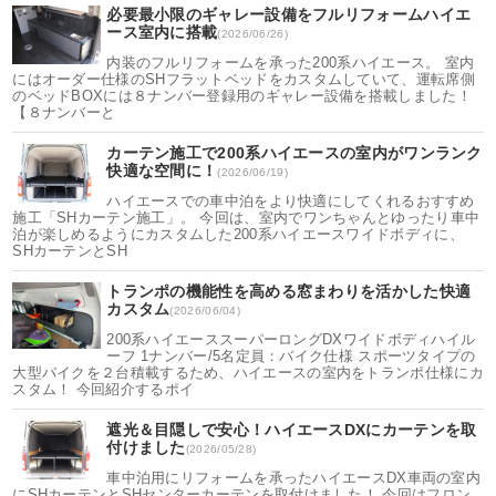
必要最小限のギャレー設備をフルリフォームハイエ
ース室内に搭載
(2026/06/26)
内装のフルリフォームを承った200系ハイエース。 室内
にはオーダー仕様のSHフラットベッドをカスタムしていて、運転席側
のベッドBOXには８ナンバー登録用のギャレー設備を搭載しました！
【８ナンバーと
カーテン施工で200系ハイエースの室内がワンランク
快適な空間に！
(2026/06/19)
ハイエースでの車中泊をより快適にしてくれるおすすめ
施工「SHカーテン施工」。 今回は、室内でワンちゃんとゆったり車中
泊が楽しめるようにカスタムした200系ハイエースワイドボディに、
SHカーテンとSH
トランポの機能性を高める窓まわりを活かした快適
カスタム
(2026/06/04)
200系ハイエーススーパーロングDXワイドボディハイル
ーフ 1ナンバー/5名定員：バイク仕様 スポーツタイプの
大型バイクを２台積載するため、ハイエースの室内をトランポ仕様にカ
スタム！ 今回紹介するポイ
遮光＆目隠しで安心！ハイエースDXにカーテンを取
付けました
(2026/05/28)
車中泊用にリフォームを承ったハイエースDX車両の室内
にSHカーテンとSHセンターカーテンを取付けました！ 今回はフロン