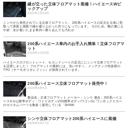
縁が立った立体フロアマット装備！ハイエースWピ
ックアップ
2021年1月23日
シンケから発売されている立体フロアマット。 200系ハイエースの足元を立体に型
取って床面と側面で縁が盛り上がった作りになっています。 そのため、靴の裏に土
や砂、水が着いたまま車内へ乗り込んでも汚れが
200系ハイエース車内のお手入れ簡単！立体フロアマ
ット
2020年11月3日
ハイエースのフロントシート、セカンドシートの足元ににシンケ立体フロアマット
を設置しました！ フロアマットの素材には、洗いやすく、メンテナンス性抜群の
TPO（サーモポリオレフィン）が採用されています。
200系ハイエース立体フロアマット発売中！
2020年8月5日
製品名：立体フロアマット メーカー：シンケ 適合：200系ハイエ
ースS-GL(標準ボディ・ワイドボディ)/DX標準ボディ/ワゴンGL ワンボックスカー
のカスタムパーツを数多く販売している「SHINK
シンケ立体フロアマット200系ハイエースに装備
2020年6月27日