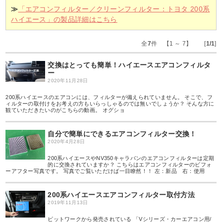
≫
「エアコンフィルター／クリーンフィルター：トヨタ 200系
ハイエース」の製品詳細はこちら
全
7
件 【1 ～ 7】 [
1/1
]
交換はとっても簡単！ハイエースエアコンフィルタ
ー
2020年11月28日
200系ハイエースのエアコンには、フィルターが備えられていません。 そこで、フ
ィルターの取付けをお考えの方もいらっしゃるのでは無いでしょうか？ そんな方に
観ていただきたいのがこちらの動画。 オグショ
自分で簡単にできるエアコンフィルター交換！
2020年4月28日
200系ハイエースやNV350キャラバンのエアコンフィルターは定期
的に交換されていますか？ こちらはエアコンフィルターのビフォ
ーアフター写真です。 写真でご覧いただけば一目瞭然！！ 左：新品 右：使用
200系ハイエースエアコンフィルター取付方法
2019年11月13日
ピットワークから発売されている 「Vシリーズ・カーエアコン用/