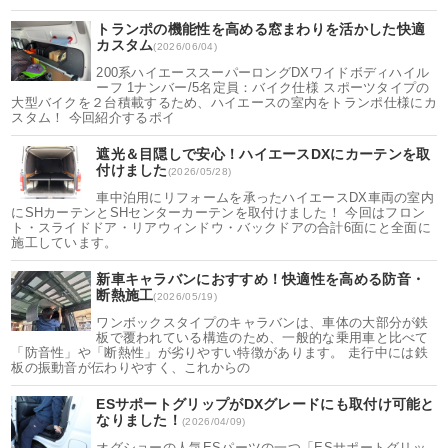
トランポの機能性を高める窓まわりを活かした快適
カスタム
(2026/06/04)
200系ハイエーススーパーロングDXワイドボディハイル
ーフ 1ナンバー/5名定員：バイク仕様 スポーツタイプの
大型バイクを２台積載するため、ハイエースの室内をトランポ仕様にカ
スタム！ 今回紹介するポイ
遮光＆目隠しで安心！ハイエースDXにカーテンを取
付けました
(2026/05/28)
車中泊用にリフォームを承ったハイエースDX車両の室内
にSHカーテンとSHセンターカーテンを取付けました！ 今回はフロン
ト・スライドドア・リアウィンドウ・バックドアの合計6面にと全面に
施工しています。
新車キャラバンにおすすめ！快適性を高める防音・
断熱施工
(2026/05/19)
ワンボックスタイプのキャラバンは、車体の大部分が鉄
板で覆われている構造のため、一般的な乗用車と比べて
「防音性」や「断熱性」が劣りやすい特徴があります。 走行中には鉄
板の振動音が伝わりやすく、これからの
ESサポートグリップがDXグレードにも取付け可能と
なりました！
(2026/04/09)
オグショーの人気ESパーツの一つ「ESサポートグリッ