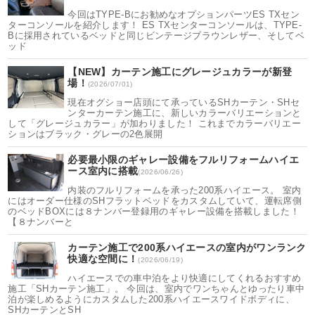
今回はTYPE-Bにお勧めなオプションパーツES TXセン
ターコンソールを紹介します！ ES TXセンターコンソールは、TYPE-
Bに採用されているベッドと同じビンテージブラウンレザー、そしてベ
ッド
【NEW】カーテン施工にグレージュカラーが新登
場！
(2026/07/01)
現在オグショー店頭にて承っているSHカーテン・SHセ
ンターカーテン施工に、新しいカラーバリエーションと
して「グレージュカラー」が加わりました！ これまでカラーバリエー
ションはブラック・グレーの2色展開
必要最小限のギャレー設備をフルリフォームハイエ
ース室内に搭載
(2026/06/26)
内装のフルリフォームを承った200系ハイエース。 室内
にはオーダー仕様のSHフラットベッドをカスタムしていて、運転席側
のベッドBOXには８ナンバー登録用のギャレー設備を搭載しました！
【８ナンバーと
カーテン施工で200系ハイエースの室内がワンランク
快適な空間に！
(2026/06/19)
ハイエースでの車中泊をより快適にしてくれるおすすめ
施工「SHカーテン施工」。 今回は、室内でワンちゃんとゆったり車中
泊が楽しめるようにカスタムした200系ハイエースワイドボディに、
SHカーテンとSH