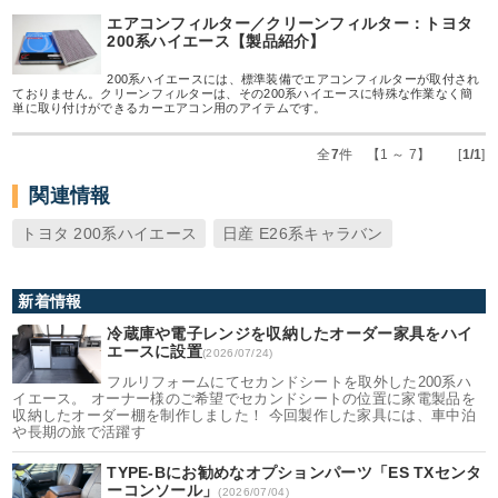
エアコンフィルター／クリーンフィルター：トヨタ
200系ハイエース【製品紹介】
200系ハイエースには、標準装備でエアコンフィルターが取付され
ておりません。クリーンフィルターは、その200系ハイエースに特殊な作業なく簡
単に取り付けができるカーエアコン用のアイテムです。
全
7
件 【1 ～ 7】 [
1/1
]
関連情報
トヨタ 200系ハイエース
日産 E26系キャラバン
新着情報
冷蔵庫や電子レンジを収納したオーダー家具をハイ
エースに設置
(2026/07/24)
フルリフォームにてセカンドシートを取外した200系ハ
イエース。 オーナー様のご希望でセカンドシートの位置に家電製品を
収納したオーダー棚を制作しました！ 今回製作した家具には、車中泊
や長期の旅で活躍す
TYPE-Bにお勧めなオプションパーツ「ES TXセンタ
ーコンソール」
(2026/07/04)