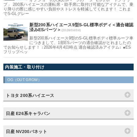
プ」 200系ハイエースの運転席・助手席に取付け可能なアイテムで、乗
り降りの際に感じやすい負担やストレスを軽減してくれます！ これま
でS-GLグレー
新型200系ハイエース9型S-GL標準ボディ＜適合確認
済みESパーツ＞
(2026/04/04)
新型200系ハイエース9型のS-GL標準ボディ標準ルーフ車
につきまして、1部ESパーツの適合確認がとれましたの
でお知らせします！ ↓2026年4月4日時点 適合確認済みアイテム↓ ●ES
フリップベッ
内装施工・取り付け
OG（OUT GROW）
トヨタ 200系ハイエース
日産 E26系キャラバン
日産 NV200バネット