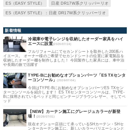
ES（EASY STYLE）
日産 DR17W系クリッパーリオ
ES（EASY STYLE）：日産 DR17W系クリッパーリオ
新着情報
冷蔵庫や電子レンジを収納したオーダー家具をハイ
エースに設置
(2026/07/24)
フルリフォームにてセカンドシートを取外した200系ハ
イエース。 オーナー様のご希望でセカンドシートの位置に家電製品を
収納したオーダー棚を制作しました！ 今回製作した家具には、車中泊
や長期の旅で活躍す
TYPE-Bにお勧めなオプションパーツ「ES TXセンタ
ーコンソール」
(2026/07/04)
今回はTYPE-Bにお勧めなオプションパーツES TXセン
ターコンソールを紹介します！ ES TXセンターコンソールは、TYPE-
Bに採用されているベッドと同じビンテージブラウンレザー、そしてベ
ッド
【NEW】カーテン施工にグレージュカラーが新登
場！
(2026/07/01)
現在オグショー店頭にて承っているSHカーテン・SHセ
ンターカーテン施工に、新しいカラーバリエーションと