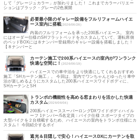
して「グレージュカラー」が加わりました！ これまでカラーバリエー
ションはブラック・グレーの2色展開
必要最小限のギャレー設備をフルリフォームハイエ
ース室内に搭載
(2026/06/26)
内装のフルリフォームを承った200系ハイエース。 室内
にはオーダー仕様のSHフラットベッドをカスタムしていて、運転席側
のベッドBOXには８ナンバー登録用のギャレー設備を搭載しました！
【８ナンバーと
カーテン施工で200系ハイエースの室内がワンランク
快適な空間に！
(2026/06/19)
ハイエースでの車中泊をより快適にしてくれるおすすめ
施工「SHカーテン施工」。 今回は、室内でワンちゃんとゆったり車中
泊が楽しめるようにカスタムした200系ハイエースワイドボディに、
SHカーテンとSH
トランポの機能性を高める窓まわりを活かした快適
カスタム
(2026/06/04)
200系ハイエーススーパーロングDXワイドボディハイル
ーフ 1ナンバー/5名定員：バイク仕様 スポーツタイプの
大型バイクを２台積載するため、ハイエースの室内をトランポ仕様にカ
スタム！ 今回紹介するポイ
遮光＆目隠しで安心！ハイエースDXにカーテンを取