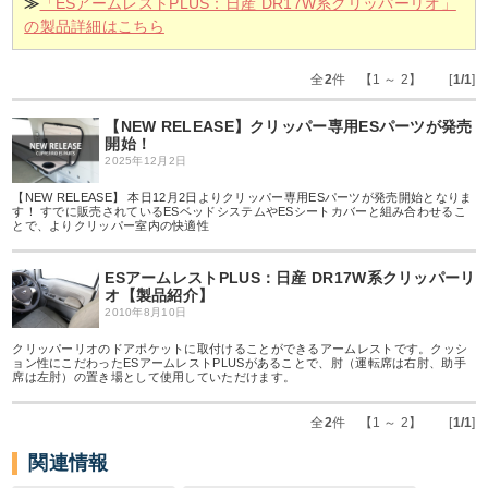
≫
「ESアームレストPLUS：日産 DR17W系クリッパーリオ」
の製品詳細はこちら
全
2
件 【1 ～ 2】 [
1/1
]
【NEW RELEASE】クリッパー専用ESパーツが発売
開始！
2025年12月2日
【NEW RELEASE】 本日12月2日よりクリッパー専用ESパーツが発売開始となりま
す！ すでに販売されているESベッドシステムやESシートカバーと組み合わせるこ
とで、よりクリッパー室内の快適性
ESアームレストPLUS：日産 DR17W系クリッパーリ
オ【製品紹介】
2010年8月10日
クリッパーリオのドアポケットに取付けることができるアームレストです。クッシ
ョン性にこだわったESアームレストPLUSがあることで、肘（運転席は右肘、助手
席は左肘）の置き場として使用していただけます。
全
2
件 【1 ～ 2】 [
1/1
]
関連情報