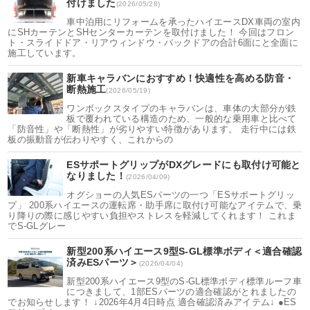
付けました
(2026/05/28)
車中泊用にリフォームを承ったハイエースDX車両の室内
にSHカーテンとSHセンターカーテンを取付けました！ 今回はフロン
ト・スライドドア・リアウィンドウ・バックドアの合計6面にと全面に
施工しています。
新車キャラバンにおすすめ！快適性を高める防音・
断熱施工
(2026/05/19)
ワンボックスタイプのキャラバンは、車体の大部分が鉄
板で覆われている構造のため、一般的な乗用車と比べて
「防音性」や「断熱性」が劣りやすい特徴があります。 走行中には鉄
板の振動音が伝わりやすく、これからの
ESサポートグリップがDXグレードにも取付け可能と
なりました！
(2026/04/09)
オグショーの人気ESパーツの一つ「ESサポートグリッ
プ」 200系ハイエースの運転席・助手席に取付け可能なアイテムで、乗
り降りの際に感じやすい負担やストレスを軽減してくれます！ これま
でS-GLグレー
新型200系ハイエース9型S-GL標準ボディ＜適合確認
済みESパーツ＞
(2026/04/04)
新型200系ハイエース9型のS-GL標準ボディ標準ルーフ車
につきまして、1部ESパーツの適合確認がとれましたの
でお知らせします！ ↓2026年4月4日時点 適合確認済みアイテム↓ ●ES