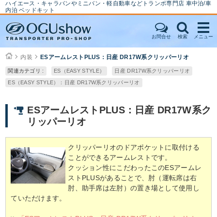
ハイエース・キャラバンやミニバン・軽自動車などトランポ専門店 車中泊/車
内泊 ベッドキット
お問合せ
検索
メニュー
内装
ESアームレストPLUS：日産 DR17W系クリッパーリオ
関連カテゴリ :
ES（EASY STYLE）
日産 DR17W系クリッパーリオ
ES（EASY STYLE）：日産 DR17W系クリッパーリオ
ESアームレストPLUS：日産 DR17W系ク
リッパーリオ
クリッパーリオのドアポケットに取付ける
ことができるアームレストです。
クッション性にこだわったこのESアームレ
ストPLUSがあることで、肘（運転席は右
肘、助手席は左肘）の置き場として使用し
ていただけます。