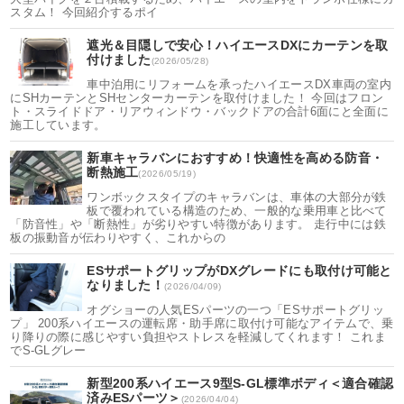
スタム！ 今回紹介するポイ
遮光＆目隠しで安心！ハイエースDXにカーテンを取
付けました
(2026/05/28)
車中泊用にリフォームを承ったハイエースDX車両の室内
にSHカーテンとSHセンターカーテンを取付けました！ 今回はフロン
ト・スライドドア・リアウィンドウ・バックドアの合計6面にと全面に
施工しています。
新車キャラバンにおすすめ！快適性を高める防音・
断熱施工
(2026/05/19)
ワンボックスタイプのキャラバンは、車体の大部分が鉄
板で覆われている構造のため、一般的な乗用車と比べて
「防音性」や「断熱性」が劣りやすい特徴があります。 走行中には鉄
板の振動音が伝わりやすく、これからの
ESサポートグリップがDXグレードにも取付け可能と
なりました！
(2026/04/09)
オグショーの人気ESパーツの一つ「ESサポートグリッ
プ」 200系ハイエースの運転席・助手席に取付け可能なアイテムで、乗
り降りの際に感じやすい負担やストレスを軽減してくれます！ これま
でS-GLグレー
新型200系ハイエース9型S-GL標準ボディ＜適合確認
済みESパーツ＞
(2026/04/04)