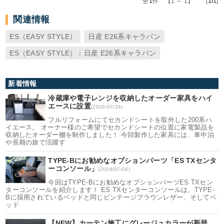
全
1
件 【1 ～ 1】 [
1/1
]
関連情報
ES（EASY STYLE）
日産 E26系キャラバン
ES（EASY STYLE）：日産 E26系キャラバン
新着情報
冷蔵庫や電子レンジを収納したオーダー家具をハイ
エースに設置
(2026/07/24)
フルリフォームにてセカンドシートを取外した200系ハ
イエース。 オーナー様のご希望でセカンドシートの位置に家電製品を
収納したオーダー棚を制作しました！ 今回製作した家具には、車中泊
や長期の旅で活躍す
TYPE-Bにお勧めなオプションパーツ「ES TXセンタ
ーコンソール」
(2026/07/04)
今回はTYPE-Bにお勧めなオプションパーツES TXセン
ターコンソールを紹介します！ ES TXセンターコンソールは、TYPE-
Bに採用されているベッドと同じビンテージブラウンレザー、そしてベ
ッド
【NEW】カーテン施工にグレージュカラーが新登