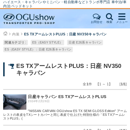
ハイエース・キャラバンやミニバン・軽自動車などトランポ専門店 車中泊/車
内泊 ベッドキット
お問合せ
検索
メニュー
内装
ES TXアームレストPLUS：日産 NV350キャラバン
関連カテゴリ :
ES（EASY STYLE）
日産 E26系キャラバン
ES（EASY STYLE）：日産 E26系キャラバン
ES TXアームレストPLUS：日産 NV350
キャラバン
全
1
件 【1 ～ 1】 [
1/1
]
日産キャラバン ES TXアームレストPLUS
2024年2月26日
"NISSAN CARVAN OGUshow ES TX SEMI GLOSS Edition" アーム
レストの表皮をTXシートカバーと同じ表皮で仕上げた特別仕様の「ES TXアームレ
ストPLUS」(