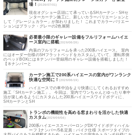
場！
(2026/07/01)
現在オグショー店頭にて承っているSHカーテン・SHセ
ンターカーテン施工に、新しいカラーバリエーションと
して「グレージュカラー」が加わりました！ これまでカラーバリエー
ションはブラック・グレーの2色展開
必要最小限のギャレー設備をフルリフォームハイエ
ース室内に搭載
(2026/06/26)
内装のフルリフォームを承った200系ハイエース。 室内
にはオーダー仕様のSHフラットベッドをカスタムしていて、運転席側
のベッドBOXには８ナンバー登録用のギャレー設備を搭載しました！
【８ナンバーと
カーテン施工で200系ハイエースの室内がワンランク
快適な空間に！
(2026/06/19)
ハイエースでの車中泊をより快適にしてくれるおすすめ
施工「SHカーテン施工」。 今回は、室内でワンちゃんとゆったり車中
泊が楽しめるようにカスタムした200系ハイエースワイドボディに、
SHカーテンとSH
トランポの機能性を高める窓まわりを活かした快適
カスタム
(2026/06/04)
200系ハイエーススーパーロングDXワイドボディハイル
ーフ 1ナンバー/5名定員：バイク仕様 スポーツタイプの
大型バイクを２台積載するため、ハイエースの室内をトランポ仕様にカ