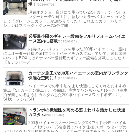
場！
(2026/07/01)
現在オグショー店頭にて承っているSHカーテン・SHセ
ンターカーテン施工に、新しいカラーバリエーションと
して「グレージュカラー」が加わりました！ これまでカラーバリエー
ションはブラック・グレーの2色展開
必要最小限のギャレー設備をフルリフォームハイエ
ース室内に搭載
(2026/06/26)
内装のフルリフォームを承った200系ハイエース。 室内
にはオーダー仕様のSHフラットベッドをカスタムしていて、運転席側
のベッドBOXには８ナンバー登録用のギャレー設備を搭載しました！
【８ナンバーと
カーテン施工で200系ハイエースの室内がワンランク
快適な空間に！
(2026/06/19)
ハイエースでの車中泊をより快適にしてくれるおすすめ
施工「SHカーテン施工」。 今回は、室内でワンちゃんとゆったり車中
泊が楽しめるようにカスタムした200系ハイエースワイドボディに、
SHカーテンとSH
トランポの機能性を高める窓まわりを活かした快適
カスタム
(2026/06/04)
200系ハイエーススーパーロングDXワイドボディハイル
ーフ 1ナンバー/5名定員：バイク仕様 スポーツタイプの
大型バイクを２台積載するため、ハイエースの室内をトランポ仕様にカ