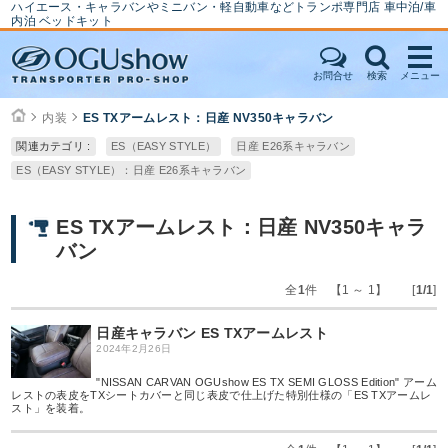
ハイエース・キャラバンやミニバン・軽自動車などトランポ専門店 車中泊/車
内泊 ベッドキット
お問合せ
検索
メニュー
内装
ES TXアームレスト：日産 NV350キャラバン
関連カテゴリ :
ES（EASY STYLE）
日産 E26系キャラバン
ES（EASY STYLE）：日産 E26系キャラバン
ES TXアームレスト：日産 NV350キャラ
バン
全
1
件 【1 ～ 1】 [
1/1
]
日産キャラバン ES TXアームレスト
2024年2月26日
"NISSAN CARVAN OGUshow ES TX SEMI GLOSS Edition" アーム
レストの表皮をTXシートカバーと同じ表皮で仕上げた特別仕様の「ES TXアームレ
スト」を装着。