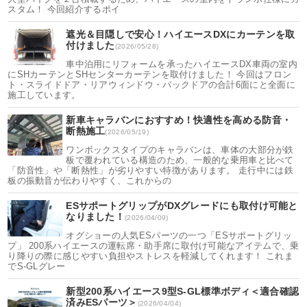
スタム！ 今回紹介するポイ
遮光＆目隠しで安心！ハイエースDXにカーテンを取
付けました
(2026/05/28)
車中泊用にリフォームを承ったハイエースDX車両の室内
にSHカーテンとSHセンターカーテンを取付けました！ 今回はフロン
ト・スライドドア・リアウィンドウ・バックドアの合計6面にと全面に
施工しています。
新車キャラバンにおすすめ！快適性を高める防音・
断熱施工
(2026/05/19)
ワンボックスタイプのキャラバンは、車体の大部分が鉄
板で覆われている構造のため、一般的な乗用車と比べて
「防音性」や「断熱性」が劣りやすい特徴があります。 走行中には鉄
板の振動音が伝わりやすく、これからの
ESサポートグリップがDXグレードにも取付け可能と
なりました！
(2026/04/09)
オグショーの人気ESパーツの一つ「ESサポートグリッ
プ」 200系ハイエースの運転席・助手席に取付け可能なアイテムで、乗
り降りの際に感じやすい負担やストレスを軽減してくれます！ これま
でS-GLグレー
新型200系ハイエース9型S-GL標準ボディ＜適合確認
済みESパーツ＞
(2026/04/04)