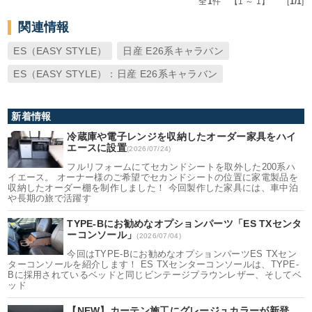
全
1
件 【1 ～ 1】 [
1/1
]
関連情報
ES（EASY STYLE）
日産 E26系キャラバン
ES（EASY STYLE）：日産 E26系キャラバン
新着情報
冷蔵庫や電子レンジを収納したオーダー家具をハイ
エースに設置
(2026/07/24)
フルリフォームにてセカンドシートを取外した200系ハ
イエース。 オーナー様のご希望でセカンドシートの位置に家電製品を
収納したオーダー棚を制作しました！ 今回製作した家具には、車中泊
や長期の旅で活躍す
TYPE-Bにお勧めなオプションパーツ「ES TXセンタ
ーコンソール」
(2026/07/04)
今回はTYPE-Bにお勧めなオプションパーツES TXセン
ターコンソールを紹介します！ ES TXセンターコンソールは、TYPE-
Bに採用されているベッドと同じビンテージブラウンレザー、そしてベ
ッド
【NEW】カーテン施工にグレージュカラーが新登