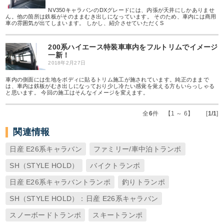
NV350キャラバンのDXグレードには、内張が天井にしかありませ
ん。他の箇所は鉄板がそのままむき出しになっています。 そのため、車内には商用
車の雰囲気が出てしまいます。 しかし、紹介させていただくS
200系ハイエース特装車車内をフルトリムでイメージ
一新！
2018年2月27日
車内の側面には生地をボディに貼るトリム施工が施されています。純正のままで
は、車内は鉄板がむき出しになっており少し冷たい感覚を覚える方もいらっしゃる
と思います。 今回の施工はそんなイメージを変えます。
全
6
件 【1 ～ 6】 [
1/1
]
関連情報
日産 E26系キャラバン
ファミリー/車中泊トランポ
SH（STYLE HOLD）
バイクトランポ
日産 E26系キャラバントランポ
釣りトランポ
SH（STYLE HOLD）：日産 E26系キャラバン
スノーボードトランポ
スキートランポ