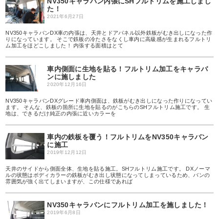
NV350キャラバン内張にSHフルトリムを施工しまし
た！
2021年6月27日
NV350キャラバンDX車の内張は、天井とドアパネル以外鉄板がむき出しになった作
りになっています。 そこで鉄板の冷たさをなくし車内に高級感が生まれるフルトリ
ム加工をほどこしました！ 内張する面積はとて
車内側面に生地を貼る！フルトリム加工をキャラバ
ンに施しました
2020年12月16日
NV350キャラバンDXグレード車内側面は、鉄板がむき出しになった作りになってい
ます。 そんな、鉄板の箇所に生地を貼るのがこちらのSHフルトリム施工です。 生
地は、できるだけ純正の内張に近いカラーを
車内の鉄板を覆う！フルトリムをNV350キャラバン
に施工
2019年12月12日
天井のサイドから側面全体、生地を貼る施工。SHフルトリム施工です。 DXノーマ
ルの状態はボディカラーの鉄板がむき出し状態になってしまっているため、バンの
雰囲気が強く出てしまいますが、この仕様であれば
NV350キャラバンにフルトリム加工を施しました！
2019年6月8日