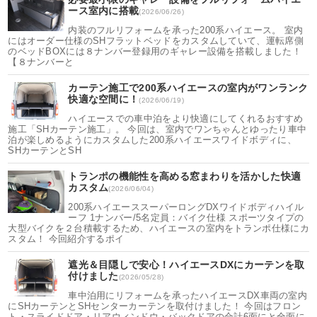
ース室内に搭載
(2026/06/26)
内装のフルリフォームを承った200系ハイエース。 室内
にはオーダー仕様のSHフラットベッドをカスタムしていて、運転席側
のベッドBOXには８ナンバー登録用のギャレー設備を搭載しました！
【８ナンバーと
カーテン施工で200系ハイエースの室内がワンランク
快適な空間に！
(2026/06/19)
ハイエースでの車中泊をより快適にしてくれるおすすめ
施工「SHカーテン施工」。 今回は、室内でワンちゃんとゆったり車中
泊が楽しめるようにカスタムした200系ハイエースワイドボディに、
SHカーテンとSH
トランポの機能性を高める窓まわりを活かした快適
カスタム
(2026/06/04)
200系ハイエーススーパーロングDXワイドボディハイル
ーフ 1ナンバー/5名定員：バイク仕様 スポーツタイプの
大型バイクを２台積載するため、ハイエースの室内をトランポ仕様にカ
スタム！ 今回紹介するポイ
遮光＆目隠しで安心！ハイエースDXにカーテンを取
付けました
(2026/05/28)
車中泊用にリフォームを承ったハイエースDX車両の室内
にSHカーテンとSHセンターカーテンを取付けました！ 今回はフロン
ト・スライドドア・リアウィンドウ・バックドアの合計6面にと全面に