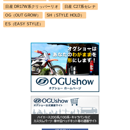
日産 DR17W系クリッパーリオ
日産 C27系セレナ
OG（OUT GROW）
SH（STYLE HOLD）
ES（EASY STYLE）