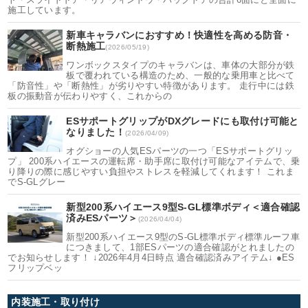
施工しています。
新車キャラバンにおすすめ！快適性を高める防音・
断熱施工
(2026/05/19)
ワンボックスタイプのキャラバンは、車体の大部分が鉄
板で覆われている構造のため、一般的な乗用車と比べて
「防音性」や「断熱性」が劣りやすい特徴があります。 走行中には鉄
板の振動音が伝わりやすく、これからの
ESサポートグリップがDXグレードにも取付け可能と
なりました！
(2026/04/09)
オグショーの人気ESパーツの一つ「ESサポートグリッ
プ」 200系ハイエースの運転席・助手席に取付け可能なアイテムで、乗
り降りの際に感じやすい負担やストレスを軽減してくれます！ これま
でS-GLグレー
新型200系ハイエース9型S-GL標準ボディ＜適合確認
済みESパーツ＞
(2026/04/04)
新型200系ハイエース9型のS-GL標準ボディ標準ルーフ車
につきまして、1部ESパーツの適合確認がとれましたの
でお知らせします！ ↓2026年4月4日時点 適合確認済みアイテム↓ ●ES
フリップベッ
内装施工・取り付け