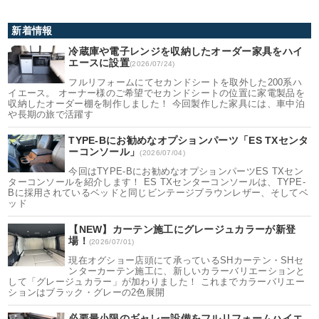
新着情報
冷蔵庫や電子レンジを収納したオーダー家具をハイ
エースに設置
(2026/07/24)
フルリフォームにてセカンドシートを取外した200系ハ
イエース。 オーナー様のご希望でセカンドシートの位置に家電製品を
収納したオーダー棚を制作しました！ 今回製作した家具には、車中泊
や長期の旅で活躍す
TYPE-Bにお勧めなオプションパーツ「ES TXセンタ
ーコンソール」
(2026/07/04)
今回はTYPE-Bにお勧めなオプションパーツES TXセン
ターコンソールを紹介します！ ES TXセンターコンソールは、TYPE-
Bに採用されているベッドと同じビンテージブラウンレザー、そしてベ
ッド
【NEW】カーテン施工にグレージュカラーが新登
場！
(2026/07/01)
現在オグショー店頭にて承っているSHカーテン・SHセ
ンターカーテン施工に、新しいカラーバリエーションと
して「グレージュカラー」が加わりました！ これまでカラーバリエー
ションはブラック・グレーの2色展開
必要最小限のギャレー設備をフルリフォームハイエ