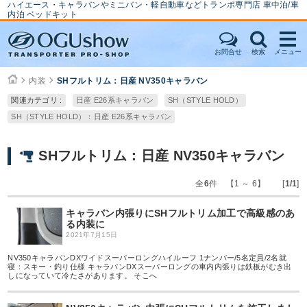
ハイエース・キャラバンやミニバン・軽自動車などトランポ専門店 車中泊/車
内泊 ベッドキット
お問合せ
検索
メニュー
内装
SHフルトリム：日産 NV350キャラバン
関連カテゴリ :
日産 E26系キャラバン
SH（STYLE HOLD）
SH（STYLE HOLD）：日産 E26系キャラバン
SHフルトリム：日産 NV350キャラバン
全
6
件 【1 ～ 6】 [
1/1
]
キャラバン内張りにSHフルトリム加工で高級感のあ
る内装に
2021年7月15日
NV350キャラバンDXワイドスーパーロングハイルーフ 1ナンバー/5名定員/2名就
寝：スキー・釣り仕様 キャラバンDXスーパーロングの車内内張りは鉄板がむき出
しになっていて冷たさがあります。 そこへ