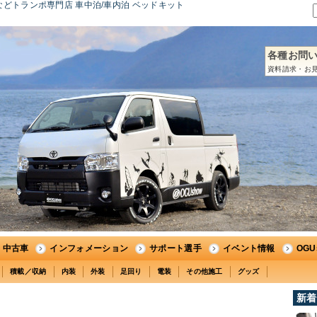
どトランポ専門店 車中泊/車内泊 ベッドキット
各種お問
資料請求・お見
中古車
インフォメーション
サポート選手
イベント情報
OG
積載／収納
内装
外装
足回り
電装
その他施工
グッズ
新着