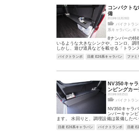
コンパクトな
備
2019年11月28日
バイクトラン
系キャラバン
,
ギ
8ナンバーの特
いるような大きなシンクや、コンロ、調
しかし、遊び道具などを載せる「トラン
バイクトランポ
日産 E26系キャラバン
ファミ
NV350キ
ンピングカー
2019年9月25日
バイクトラン
NV350キャ
ンバーキャンピ
ます。 水回りと、調理設備は装備したベ
日産 E26系キャラバン
バイクトランポ
日産 