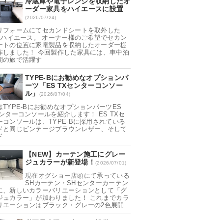
冷蔵庫や電子レンジを収納したオ
ーダー家具をハイエースに設置
(2026/07/24)
リフォームにてセカンドシートを取外した
0系ハイエース。 オーナー様のご希望でセカン
ートの位置に家電製品を収納したオーダー棚
作しました！ 今回製作した家具には、車中泊
期の旅で活躍す
TYPE-Bにお勧めなオプションパ
ーツ「ES TXセンターコンソー
ル」
(2026/07/04)
はTYPE-Bにお勧めなオプションパーツES
センターコンソールを紹介します！ ES TXセ
ーコンソールは、TYPE-Bに採用されている
ドと同じビンテージブラウンレザー、そして
ド
【NEW】カーテン施工にグレー
ジュカラーが新登場！
(2026/07/01)
現在オグショー店頭にて承っている
SHカーテン・SHセンターカーテン
に、新しいカラーバリエーションとして「グ
ジュカラー」が加わりました！ これまでカラ
リエーションはブラック・グレーの2色展開