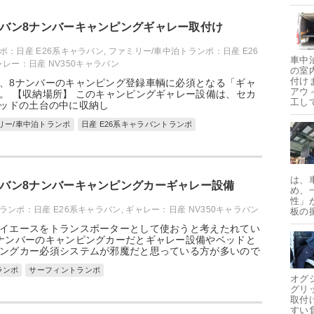
ャラバン8ナンバーキャンピングギャレー取付け
ポ：日産 E26系キャラバン
,
ファミリー/車中泊トランポ：日産 E26
車中
ャレー：日産 NV350キャラバン
の室
付け
、8ナンバーのキャンピング登録車輌に必須となる「ギャ
アウ
。 【収納場所】 このキャンピングギャレー設備は、セカ
工し
ベッドの土台の中に収納し
リー/車中泊トランポ
日産 E26系キャラバントランポ
は、
ャラバン8ナンバーキャンピングカーギャレー設備
め、
性」
ランポ：日産 E26系キャラバン
,
ギャレー：日産 NV350キャラバン
板の
イエースをトランスポーターとして使おうと考えたれてい
ナンバーのキャンピングカーだとギャレー設備やベッドと
ングカー必須システムが邪魔だと思っている方が多いので
ランポ
サーフィントランポ
オグ
グリ
取付
すい