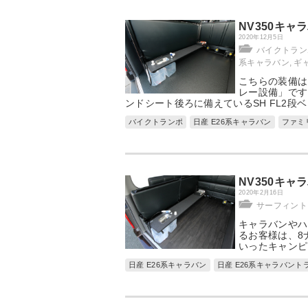
NV350キ
2020年12月5日
バイクトラン
系キャラバン
,
ギ
こちらの装備は
レー設備」です
ンドシート後ろに備えているSH FL2段
バイクトランポ
日産 E26系キャラバン
ファミ
NV350キ
2020年2月16日
サーフィント
キャラバンやハ
るお客様は、8
いったキャンピ
日産 E26系キャラバン
日産 E26系キャラバント