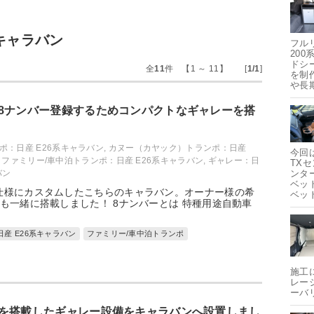
0キャラバン
フル
20
ドシ
全
11
件 【1 ～ 11】 [
1/1
]
を制
や長
8ナンバー登録するためコンパクトなギャレーを搭
ポ：日産 E26系キャラバン
,
カヌー（カヤック）トランポ：日産
今回
,
ファミリー/車中泊トランポ：日産 E26系キャラバン
,
ギャレー：日
TX
バン
ンタ
ベッ
仕様にカスタムしたこちらのキャラバン。オーナー様の希
ベッ
も一緒に搭載しました！ 8ナンバーとは 特種用途自動車
日産 E26系キャラバン
ファミリー/車中泊トランポ
施工
レー
ーバ
を搭載したギャレー設備をキャラバンへ設置しまし