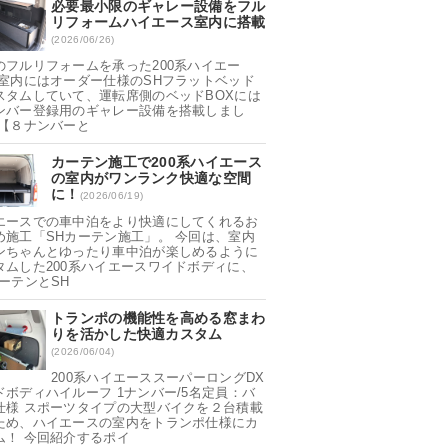
必要最小限のギャレー設備をフル
リフォームハイエース室内に搭載
(2026/06/26)
のフルリフォームを承った200系ハイエー
 室内にはオーダー仕様のSHフラットベッド
スタムしていて、運転席側のベッドBOXには
ンバー登録用のギャレー設備を搭載しまし
 【８ナンバーと
カーテン施工で200系ハイエース
の室内がワンランク快適な空間
に！
(2026/06/19)
エースでの車中泊をより快適にしてくれるお
め施工「SHカーテン施工」。 今回は、室内
ンちゃんとゆったり車中泊が楽しめるように
タムした200系ハイエースワイドボディに、
カーテンとSH
トランポの機能性を高める窓まわ
りを活かした快適カスタム
(2026/06/04)
200系ハイエーススーパーロングDX
ドボディハイルーフ 1ナンバー/5名定員：バ
仕様 スポーツタイプの大型バイクを２台積載
ため、ハイエースの室内をトランポ仕様にカ
ム！ 今回紹介するポイ