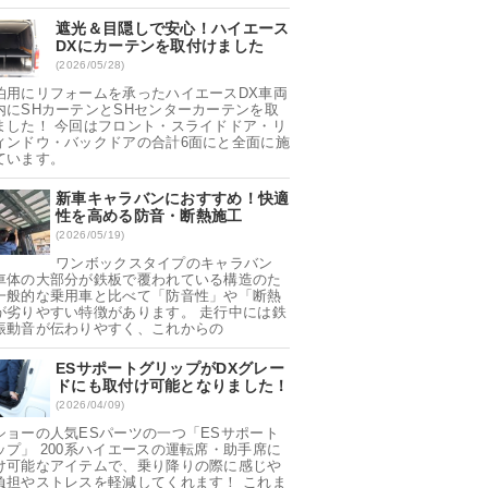
遮光＆目隠しで安心！ハイエース
DXにカーテンを取付けました
(2026/05/28)
泊用にリフォームを承ったハイエースDX車両
内にSHカーテンとSHセンターカーテンを取
ました！ 今回はフロント・スライドドア・リ
ィンドウ・バックドアの合計6面にと全面に施
ています。
新車キャラバンにおすすめ！快適
性を高める防音・断熱施工
(2026/05/19)
ワンボックスタイプのキャラバン
車体の大部分が鉄板で覆われている構造のた
一般的な乗用車と比べて「防音性」や「断熱
が劣りやすい特徴があります。 走行中には鉄
振動音が伝わりやすく、これからの
ESサポートグリップがDXグレー
ドにも取付け可能となりました！
(2026/04/09)
ショーの人気ESパーツの一つ「ESサポート
ップ」 200系ハイエースの運転席・助手席に
け可能なアイテムで、乗り降りの際に感じや
負担やストレスを軽減してくれます！ これま