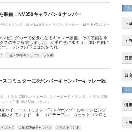
SH
を装備！NV350キャラバン８ナンバー
トヨ
車中泊トランポ：日産 E26系キャラバン
,
ギャレー：日産 NV350キャ
ャンピングカーで必要になるギャレー設備。その装備を今
トヨ
クスの中に収納しました。助手席側に水周り、運転席側に
す。 シンクの下には水を入れ
ポ
日産 E26系キャラバントランポ
日産
日産
エースコミュターに8ナンバーキャンパーギャレー設
ES
ポ：トヨタ 200系ハイエース
,
スノーボードトランポ：トヨタ 200
ャレー：日産 NV350キャラバン
汎
00系ハイエースコミュターGLを8ナンバーのキャンピング
装備されています。水回りにテーブル、カセットコンロと
、
トヨ
ストランポ
日産 E26系キャラバン
バイクトランポ