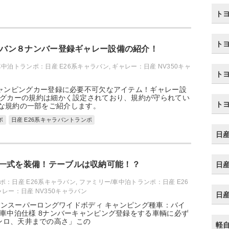
トヨ
トヨ
ャラバン８ナンバー登録ギャレー設備の紹介！
車中泊トランポ：日産 E26系キャラバン
,
ギャレー：日産 NV350キャ
トヨ
ャンピングカー登録に必要不可欠なアイテム！ギャレー設
グカーの規約は細かく設定されており、規約が守られてい
トヨ
な規約の一部をご紹介します。
ポ
日産 E26系キャラバントランポ
日産
一式を装備！テーブルは収納可能！？
日産
ポ：日産 E26系キャラバン
,
ファミリー/車中泊トランポ：日産 E26
ャレー：日産 NV350キャラバン
日産
ラバンスーパーロングワイドボディ キャンピング種車：バイ
車中泊仕様 8ナンバーキャンピング登録をする車輌に必ず
ンロ、天井までの高さ」この
軽