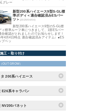
GLグレー
新型200系ハイエース9型S-GL標
準ボディ＜適合確認済みESパー
ツ＞
(2026/04/04)
新型200系ハイエース9型のS-GL標
ディ標準ルーフ車につきまして、1部ESパー
適合確認がとれましたのでお知らせします！
26年4月4日時点 適合確認済みアイテム↓ ●ES
ップベッ
施工・取り付け
（OUT GROW）
タ 200系ハイエース
 E26系キャラバン
 NV200バネット