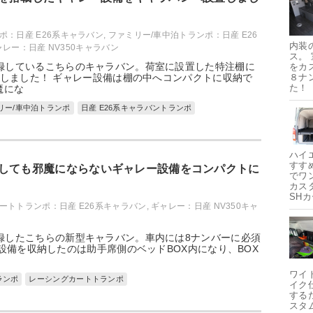
ポ：日産 E26系キャラバン
,
ファミリー/車中泊トランポ：日産 E26
内装
ャレー：日産 NV350キャラバン
ス。
録しているこちらのキャラバン。荷室に設置した特注棚に
をカ
しました！ ギャレー設備は棚の中へコンパクトに収納で
８ナ
た！
魔にな
リー/車中泊トランポ
日産 E26系キャラバントランポ
ハイ
すす
しても邪魔にならないギャレー設備をコンパクトに
でワ
カス
SH
ートトランポ：日産 E26系キャラバン
,
ギャレー：日産 NV350キャ
録したこちらの新型キャラバン。車内には8ナンバーに必須
設備を収納したのは助手席側のベッドBOX内になり、BOX
ワイ
ランポ
レーシングカートトランポ
イク
する
スタ