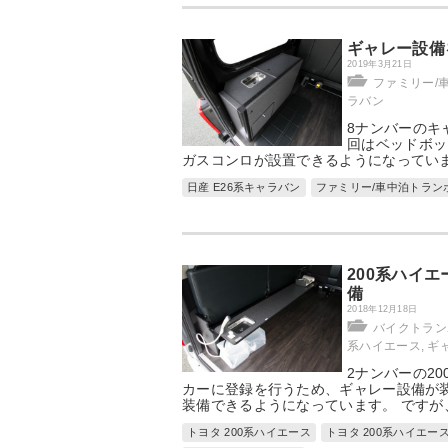
ギャレー設備
2019年3月21日
ファミリー/
ラバン
8ナンバーのキ
回はベッドボッ
ガスコンロが設置できるようになっていま
日産 E26系キャラバン
ファミリー/車中泊トラン
200系ハイ
備
2018年12月18日
バイクトラン
系ハイエース
,
ギ
2ナンバーの2
カーに登録を行うため、ギャレー設備が
装備できるようになっています。 ですが
トヨタ 200系ハイエース
トヨタ 200系ハイエー