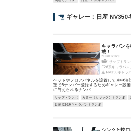
関連カテゴリ :
日産 E26系キャラバン
ギャレー：日産 NV35
キャラバンを
載！
2023年12月2日
サップトラン
E26系キャラバン
産 NV350キャラ
ベッドやフロアパネルを設置して車中泊
望で8ナンバー登録するためギャレー設備
に与えられるナンバ
サップトランポ
カヌー（カヤック）トランポ
日産 E26系キャラバントランポ
シンクと蛇口