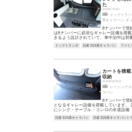
た
2023年7月4日
ドッグトラン
系キャラバン
,
ギ
8ナンバーで登
は8ナンバーに必須なギャレー設備を搭載
きるよう設計されていて、車中泊中は邪
ドッグトランポ
日産 E26系キャラバン
ファミ
カートを積載
収納
2022年6月25日
レーシングカ
ラバン
8ナンバーで登
となるギャレー設備を搭載しています。 
にシンク・テーブル・コンロの水道設備
日産 E26系キャラバン
日産 E26系キャラバント