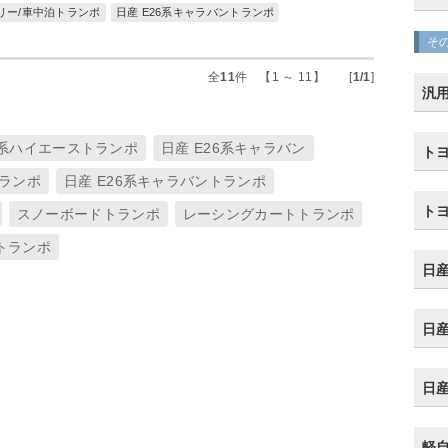
リー/車中泊トランポ
日産 E26系キャラバントランポ
そ
全
11
件 【1 ～ 11】 [
1/1
]
汎
0系ハイエーストランポ
日産 E26系キャラバン
トヨ
ランポ
日産 E26系キャラバントランポ
トヨ
スノーボードトランポ
レーシングカートトランポ
トランポ
日産
日産
日産
軽