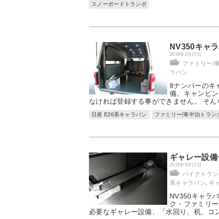
スノーボードトランポ
NV350キ
2018年2月27日
ファミリー/
ラバン
8ナンバーのキ
備。キャンピン
なければ登録する事ができません。 そん
日産 E26系キャラバン
ファミリー/車中泊トラン
ギャレー設備
2016年9月17日
バイクトラン
系キャラバン
,
ギ
NV350キャ
ク・ファミリー
必要なギャレー設備、「水回り、机、コ