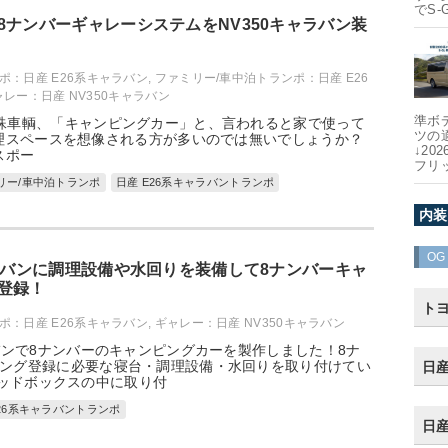
でS-
8ナンバーギャレーシステムをNV350キャラバン装
ポ：日産 E26系キャラバン
,
ファミリー/車中泊トランポ：日産 E26
ャレー：日産 NV350キャラバン
準ボ
殊車輌、「キャンピングカー」と、言われると家で使って
ツの
理スペースを想像される方が多いのでは無いでしょうか？
↓20
スポー
フリ
リー/車中泊トランポ
日産 E26系キャラバントランポ
内装
OG
ャラバンに調理設備や水回りを装備して8ナンバーキャ
登録！
トヨ
ポ：日産 E26系キャラバン
,
ギャレー：日産 NV350キャラバン
ラバンで8ナンバーのキャンピングカーを製作しました！8ナ
ング登録に必要な寝台・調理設備・水回りを取り付けてい
日産
ッドボックスの中に取り付
E26系キャラバントランポ
日産