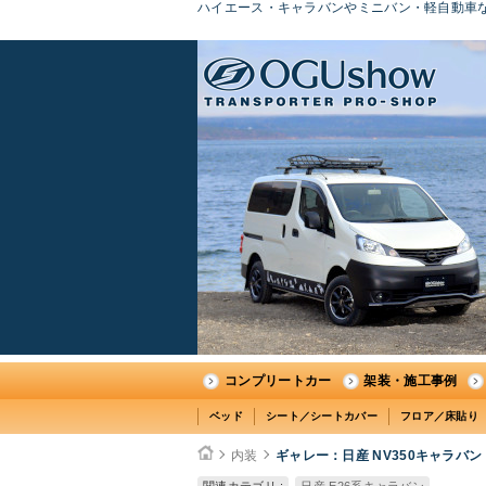
ハイエース・キャラバンやミニバン・軽自動車な
コンプリートカー
架装・施工事例
ベッド
シート／シートカバー
フロア／床貼り
内装
ギャレー：日産 NV350キャラバン