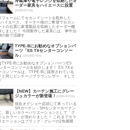
冷蔵庫や電子レンジを収納したオ
ーダー家具をハイエースに設置
(2026/07/24)
リフォームにてセカンドシートを取外した
0系ハイエース。 オーナー様のご希望でセカン
ートの位置に家電製品を収納したオーダー棚
作しました！ 今回製作した家具には、車中泊
期の旅で活躍す
TYPE-Bにお勧めなオプションパ
ーツ「ES TXセンターコンソー
ル」
(2026/07/04)
はTYPE-Bにお勧めなオプションパーツES
センターコンソールを紹介します！ ES TXセ
ーコンソールは、TYPE-Bに採用されている
ドと同じビンテージブラウンレザー、そして
ド
【NEW】カーテン施工にグレー
ジュカラーが新登場！
(2026/07/01)
現在オグショー店頭にて承っている
SHカーテン・SHセンターカーテン
に、新しいカラーバリエーションとして「グ
ジュカラー」が加わりました！ これまでカラ
リエーションはブラック・グレーの2色展開