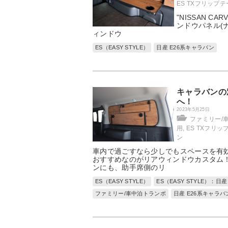
ES TXフリップ
"NISSAN CARV
ンドウパネル(ナ
ィンドウ
ES（EASY STYLE）
日産 E26系キャラバン
キャラバンの
へ！
2023年5月25日
ファミリー/
用
,
ES TXフリ
ン
車内で過ごすなら少しでもスペースを有
おすすめなのがリアウィンドウカスタム
ンにも、助手席側のリ
ES（EASY STYLE）
ES（EASY STYLE）：日
ファミリー/車中泊トランポ
日産 E26系キャラ