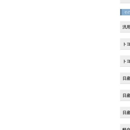
そ
汎
トヨ
トヨ
日産
日産
日産
軽