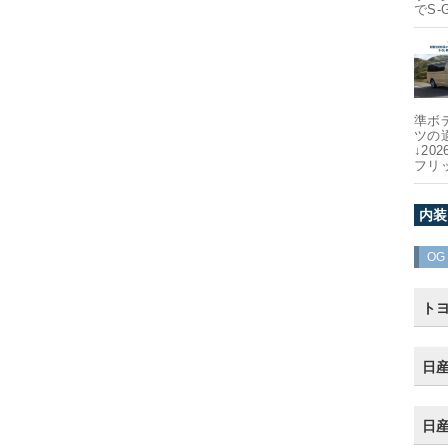
でS-
準ボ
ツの
↓20
フリ
内装
OG
トヨ
日産
日産