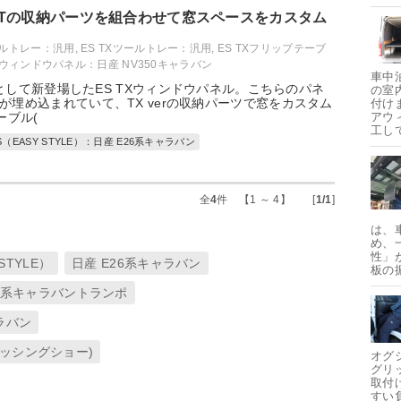
CEPTの収納パーツを組合わせて窓スペースをカスタム
カルトレー：汎用
,
ES TXツールトレー：汎用
,
ES TXフリップテーブ
TXウィンドウパネル：日産 NV350キャラバン
車中
PTとして新登場したES TXウィンドウパネル。こちらのパネ
の室
が埋め込まれていて、TX verの収納パーツで窓をカスタム
付け
ーブル(
アウ
工し
S（EASY STYLE）：日産 E26系キャラバン
全
4
件 【1 ～ 4】 [
1/1
]
は、
め、
性」
STYLE）
日産 E26系キャラバン
板の
26系キャラバントランポ
ャラバン
ィッシングショー)
オグ
グリ
取付
すい