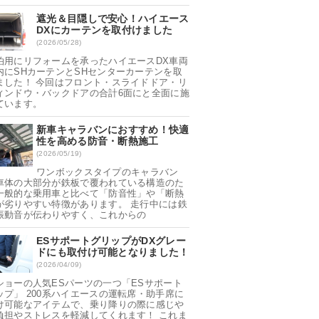
遮光＆目隠しで安心！ハイエース
DXにカーテンを取付けました
(2026/05/28)
泊用にリフォームを承ったハイエースDX車両
内にSHカーテンとSHセンターカーテンを取
ました！ 今回はフロント・スライドドア・リ
ィンドウ・バックドアの合計6面にと全面に施
ています。
新車キャラバンにおすすめ！快適
性を高める防音・断熱施工
(2026/05/19)
ワンボックスタイプのキャラバン
車体の大部分が鉄板で覆われている構造のた
一般的な乗用車と比べて「防音性」や「断熱
が劣りやすい特徴があります。 走行中には鉄
振動音が伝わりやすく、これからの
ESサポートグリップがDXグレー
ドにも取付け可能となりました！
(2026/04/09)
ショーの人気ESパーツの一つ「ESサポート
ップ」 200系ハイエースの運転席・助手席に
け可能なアイテムで、乗り降りの際に感じや
負担やストレスを軽減してくれます！ これま