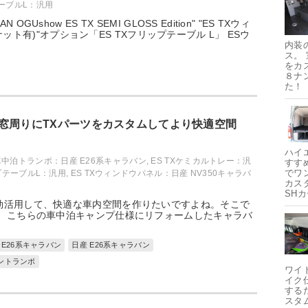
テーブルL：汎用
AN OGUshow ES TX SEMI GLOSS Edition" "ES TXウィ
ット有)"オプション「ES TXフリップテーブル L」 ESウ
内装
ス。
をカ
８ナ
た！
窓周りにTXパーツをカスタムしてより快適空間
ハイ
車中泊トランポ：日産 E26系キャラバン
,
ES TXケミカルトレー：汎
すす
でワ
ップテーブルL：汎用
,
ES TXウィンドウパネル：日産 NV350キャラバ
カス
SH
効活用して、快適な車内空間を作りたいですよね。そこで
！ こちらの車中泊キャンプ仕様にリフォームしたキャラバ
産 E26系キャラバン
日産 E26系キャラバン
バントランポ
ワイ
イク
する
スタ