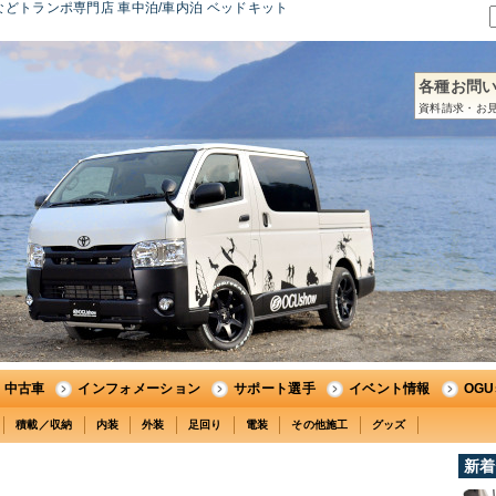
どトランポ専門店 車中泊/車内泊 ベッドキット
各種お問
資料請求・お見
中古車
インフォメーション
サポート選手
イベント情報
OG
積載／収納
内装
外装
足回り
電装
その他施工
グッズ
新着