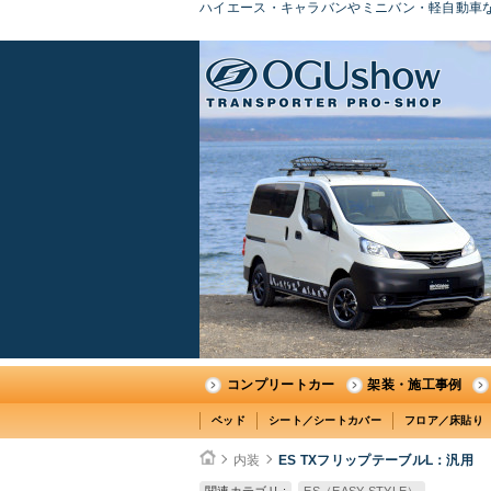
ハイエース・キャラバンやミニバン・軽自動車な
コンプリートカー
架装・施工事例
ベッド
シート／シートカバー
フロア／床貼り
内装
ES TXフリップテーブルL：汎用