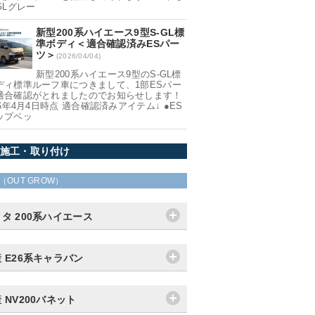
GLグレー
新型200系ハイエース9型S-GL標
準ボディ＜適合確認済みESパー
ツ＞
(2026/04/04)
新型200系ハイエース9型のS-GL標
ディ標準ルーフ車につきまして、1部ESパー
適合確認がとれましたのでお知らせします！
26年4月4日時点 適合確認済みアイテム↓ ●ES
ップベッ
施工・取り付け
（OUT GROW）
タ 200系ハイエース
 E26系キャラバン
 NV200バネット