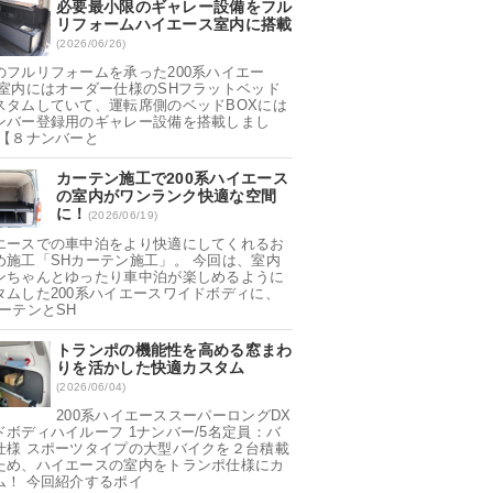
必要最小限のギャレー設備をフル
リフォームハイエース室内に搭載
(2026/06/26)
のフルリフォームを承った200系ハイエー
 室内にはオーダー仕様のSHフラットベッド
スタムしていて、運転席側のベッドBOXには
ンバー登録用のギャレー設備を搭載しまし
 【８ナンバーと
カーテン施工で200系ハイエース
の室内がワンランク快適な空間
に！
(2026/06/19)
エースでの車中泊をより快適にしてくれるお
め施工「SHカーテン施工」。 今回は、室内
ンちゃんとゆったり車中泊が楽しめるように
タムした200系ハイエースワイドボディに、
カーテンとSH
トランポの機能性を高める窓まわ
りを活かした快適カスタム
(2026/06/04)
200系ハイエーススーパーロングDX
ドボディハイルーフ 1ナンバー/5名定員：バ
仕様 スポーツタイプの大型バイクを２台積載
ため、ハイエースの室内をトランポ仕様にカ
ム！ 今回紹介するポイ