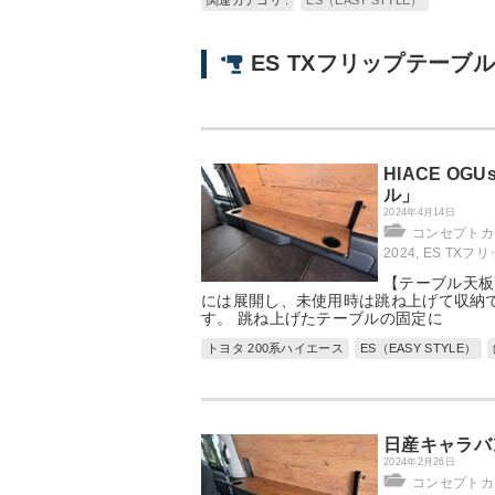
関連カテゴリ :
ES（EASY STYLE）
ES TXフリップテーブ
HIACE OG
ル」
2024年4月14日
コンセプトカー：
2024
,
ES TXフ
【テーブル天板サ
には展開し、未使用時は跳ね上げて収納
す。 跳ね上げたテーブルの固定に
トヨタ 200系ハイエース
ES（EASY STYLE）
日産キャラバン
2024年2月26日
コンセプトカー：N