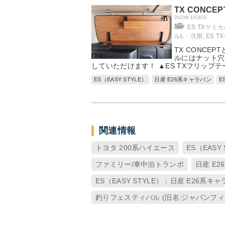
TX CON
2023年3月30日
ES TXケミ
ルL：汎用
,
ES 
TX CONCE
ルにはナット穴
していただけます！ ▲ES TXフリップテ
ES（EASY STYLE）
日産 E26系キャラバン
E
関連情報
トヨタ 200系ハイエース
ES（EASY 
ファミリー/車中泊トランポ
日産 E
ES（EASY STYLE）：日産 E26系キ
釣りフェスティバル (旧名:ジャパンフ