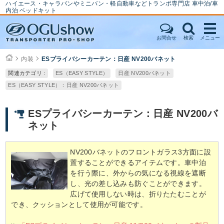
ハイエース・キャラバンやミニバン・軽自動車などトランポ専門店 車中泊/車
内泊 ベッドキット
お問合せ
検索
メニュー
内装
ESプライバシーカーテン：日産 NV200バネット
関連カテゴリ :
ES（EASY STYLE）
日産 NV200バネット
ES（EASY STYLE）：日産 NV200バネット
ESプライバシーカーテン：日産 NV200バ
ネット
NV200バネットのフロントガラス3方面に設
置することができるアイテムです。車中泊
を行う際に、外からの気になる視線を遮断
し、光の差し込みも防ぐことができます。
広げて使用しない時は、折りたたむことが
でき、クッションとして使用が可能です。