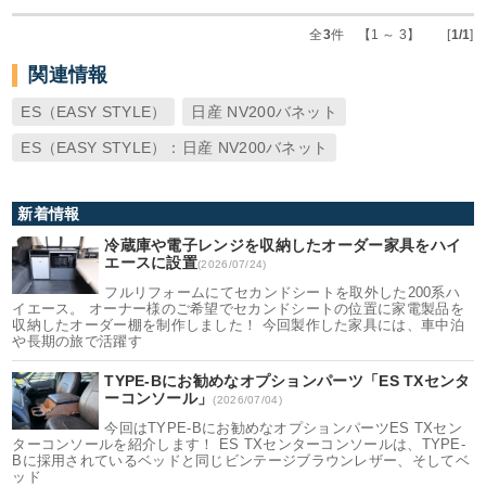
全
3
件 【1 ～ 3】 [
1/1
]
関連情報
ES（EASY STYLE）
日産 NV200バネット
ES（EASY STYLE）：日産 NV200バネット
新着情報
冷蔵庫や電子レンジを収納したオーダー家具をハイ
エースに設置
(2026/07/24)
フルリフォームにてセカンドシートを取外した200系ハ
イエース。 オーナー様のご希望でセカンドシートの位置に家電製品を
収納したオーダー棚を制作しました！ 今回製作した家具には、車中泊
や長期の旅で活躍す
TYPE-Bにお勧めなオプションパーツ「ES TXセンタ
ーコンソール」
(2026/07/04)
今回はTYPE-Bにお勧めなオプションパーツES TXセン
ターコンソールを紹介します！ ES TXセンターコンソールは、TYPE-
Bに採用されているベッドと同じビンテージブラウンレザー、そしてベ
ッド