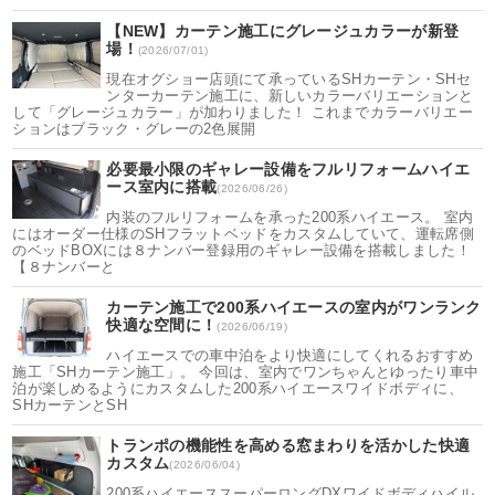
【NEW】カーテン施工にグレージュカラーが新登
場！
(2026/07/01)
現在オグショー店頭にて承っているSHカーテン・SHセ
ンターカーテン施工に、新しいカラーバリエーションと
して「グレージュカラー」が加わりました！ これまでカラーバリエー
ションはブラック・グレーの2色展開
必要最小限のギャレー設備をフルリフォームハイエ
ース室内に搭載
(2026/06/26)
内装のフルリフォームを承った200系ハイエース。 室内
にはオーダー仕様のSHフラットベッドをカスタムしていて、運転席側
のベッドBOXには８ナンバー登録用のギャレー設備を搭載しました！
【８ナンバーと
カーテン施工で200系ハイエースの室内がワンランク
快適な空間に！
(2026/06/19)
ハイエースでの車中泊をより快適にしてくれるおすすめ
施工「SHカーテン施工」。 今回は、室内でワンちゃんとゆったり車中
泊が楽しめるようにカスタムした200系ハイエースワイドボディに、
SHカーテンとSH
トランポの機能性を高める窓まわりを活かした快適
カスタム
(2026/06/04)
200系ハイエーススーパーロングDXワイドボディハイル