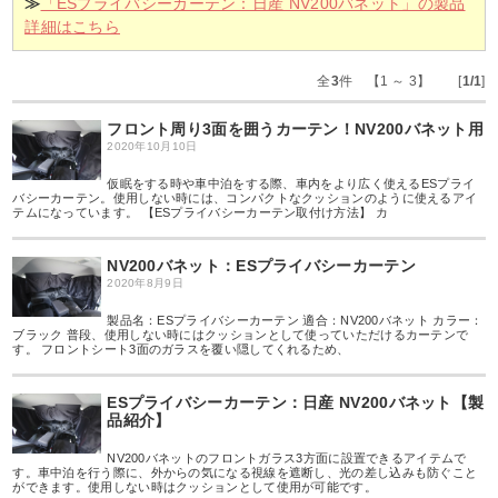
≫
「ESプライバシーカーテン：日産 NV200バネット」の製品
詳細はこちら
全
3
件 【1 ～ 3】 [
1/1
]
フロント周り3面を囲うカーテン！NV200バネット用
2020年10月10日
仮眠をする時や車中泊をする際、車内をより広く使えるESプライ
バシーカーテン。使用しない時には、コンパクトなクッションのように使えるアイ
テムになっています。 【ESプライバシーカーテン取付け方法】 カ
NV200バネット：ESプライバシーカーテン
2020年8月9日
製品名：ESプライバシーカーテン 適合：NV200バネット カラー：
ブラック 普段、使用しない時にはクッションとして使っていただけるカーテンで
す。 フロントシート3面のガラスを覆い隠してくれるため、
ESプライバシーカーテン：日産 NV200バネット【製
品紹介】
NV200バネットのフロントガラス3方面に設置できるアイテムで
す。車中泊を行う際に、外からの気になる視線を遮断し、光の差し込みも防ぐこと
ができます。使用しない時はクッションとして使用が可能です。