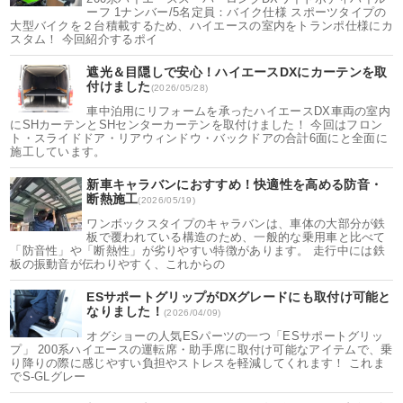
ーフ 1ナンバー/5名定員：バイク仕様 スポーツタイプの
大型バイクを２台積載するため、ハイエースの室内をトランポ仕様にカ
スタム！ 今回紹介するポイ
遮光＆目隠しで安心！ハイエースDXにカーテンを取
付けました
(2026/05/28)
車中泊用にリフォームを承ったハイエースDX車両の室内
にSHカーテンとSHセンターカーテンを取付けました！ 今回はフロン
ト・スライドドア・リアウィンドウ・バックドアの合計6面にと全面に
施工しています。
新車キャラバンにおすすめ！快適性を高める防音・
断熱施工
(2026/05/19)
ワンボックスタイプのキャラバンは、車体の大部分が鉄
板で覆われている構造のため、一般的な乗用車と比べて
「防音性」や「断熱性」が劣りやすい特徴があります。 走行中には鉄
板の振動音が伝わりやすく、これからの
ESサポートグリップがDXグレードにも取付け可能と
なりました！
(2026/04/09)
オグショーの人気ESパーツの一つ「ESサポートグリッ
プ」 200系ハイエースの運転席・助手席に取付け可能なアイテムで、乗
り降りの際に感じやすい負担やストレスを軽減してくれます！ これま
でS-GLグレー