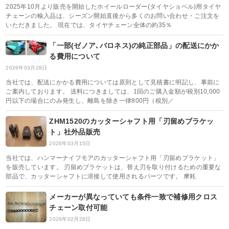
2025年10月より販売を開始したホイールローダー(タイヤショベル)用タイヤ
チェーンの輸入品は、シーズン開始直後から多くのお問い合わせ・ご注文を
いただきました。 現在では、タイヤチェーン全体の約35％
「一部(ゼノア､バロネス)の純正部品」の配送にかか
る費用について
2026年03月28日
当社では、配送にかかる費用については原則として見積書に明記し、事前に
ご案内しております。 送料につきましては、1回のご購入金額が税別10,000
円以下の場合にのみ発生し、離島を除き一律800円（税別／
ZHM1520のカッターシャフト用「刃留めブラケッ
ト」社外品販売
2026年03月15日
当社では、ハンマーナイフモアのカッターシャフト用「刃留めブラケット」
を販売しています。 刃留めブラケットは、替え刃を取り付けるための重要な
部品で、カッターシャフトに溶接して使用されるパーツです。 摩耗
メーカーが異なっていても条件一致で補修用クロス
チェーン取付可能
2026年02月28日