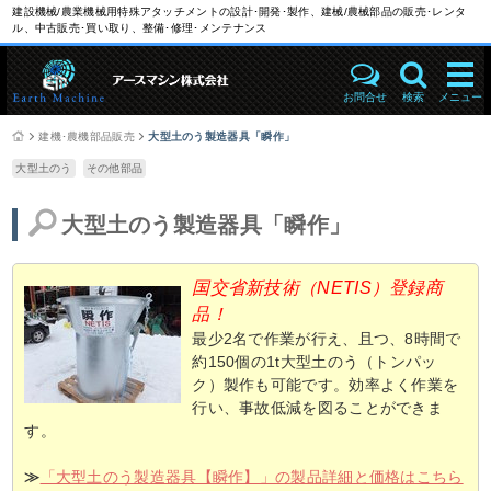
建設機械/農業機械用特殊アタッチメントの設計･開発･製作、建械/農械部品の販売･レンタ
ル、中古販売･買い取り、整備･修理･メンテナンス
お問合せ
検索
メニュー
建機･農機部品販売
大型土のう製造器具「瞬作」
大型土のう
その他部品
大型土のう製造器具「瞬作」
国交省新技術（NETIS）登録商
品！
最少2名で作業が行え、且つ、8時間で
約150個の1t大型土のう（トンパッ
ク）製作も可能です。効率よく作業を
行い、事故低減を図ることができま
す。
≫
「大型土のう製造器具【瞬作】」の製品詳細と価格はこちら