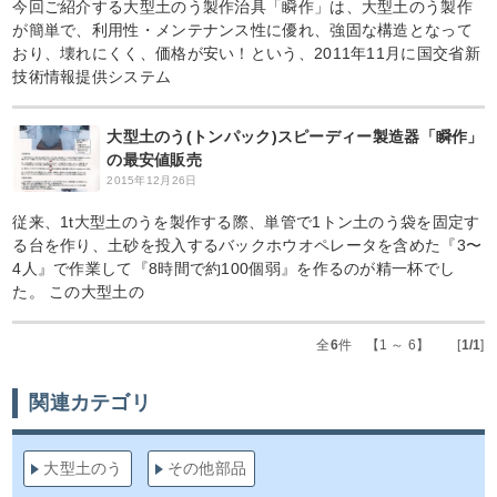
今回ご紹介する大型土のう製作治具「瞬作」は、大型土のう製作
が簡単で、利用性・メンテナンス性に優れ、強固な構造となって
おり、壊れにくく、価格が安い！という、2011年11月に国交省新
技術情報提供システム
大型土のう(トンパック)スピーディー製造器「瞬作」
の最安値販売
2015年12月26日
従来、1t大型土のうを製作する際、単管で1トン土のう袋を固定す
る台を作り、土砂を投入するバックホウオペレータを含めた『3〜
4人』で作業して『8時間で約100個弱』を作るのが精一杯でし
た。 この大型土の
全
6
件 【1 ～ 6】 [
1/1
]
関連カテゴリ
大型土のう
その他部品