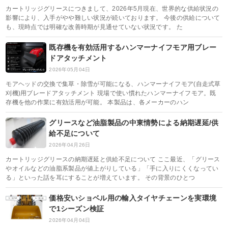
カートリッジグリースにつきまして、2026年5月現在、世界的な供給状況の
影響により、入手がやや難しい状況が続いております。 今後の供給について
も、現時点では明確な改善時期が見通せていない状況です。 た
既存機を有効活用するハンマーナイフモア用ブレー
ドアタッチメント
2026年05月04日
モアヘッドの交換で集草・除雪が可能になる、ハンマーナイフモア(自走式草
刈機)用ブレードアタッチメント 現場で使い慣れたハンマーナイフモア。既
存機を他の作業に有効活用が可能。 本製品は、各メーカーのハン
グリースなど油脂製品の中東情勢による納期遅延/供
給不足について
2026年04月26日
カートリッジグリースの納期遅延と供給不足について ここ最近、「グリース
やオイルなどの油脂系製品が値上がりしている」「手に入りにくくなってい
る」といった話を耳にすることが増えています。 その背景のひとつ
価格安いショベル用の輸入タイヤチェーンを実環境
で1シーズン検証
2026年04月04日