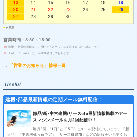
13
14
15
16
17
18
19
20
21
22
23
24
25
26
27
28
29
30
■
休業日
営業時間：8:30～18:00
※
時間外・営業休業日は、ご用件を「メール」にて頂けましたら幸いです。
※
「FAX」「E-mail」は、24時間受付しております。
→
「営業のお知らせ」情報一覧
Useful
建機･部品最新情報の定期メール無料配信！
部品/新･中古建機/リースetc最新情報掲載のアー
スマシンメールを月2回配信中！
毎月2回、“1日” と “15日” にメール配信しています。「新
商品」「中古機械入荷予定」「リース機追加」などの情報をいち早くお