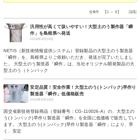
全
6
件 【1 ～ 6】 [
1/1
]
汎用性が高くて扱いやすい！大型土のう製作器「瞬
作」を島根県へ発送
2018年4月18日
NETIS（新技術情報提供システム）登録製品の大型土のう製造器
「瞬作」を、島根県よりご依頼いただき、発送が完了いたしまし
た。 大型土のう製造器「瞬作」は、当社オリジナル開発製品の大
型土のう（トンパック
安定品質！安全作業！大型土のう(トンパック)早作り
製造器「瞬作」低価格販売
2016年8月16日
国交省新技術登録商品（登録番号：CG-110026-A）の、大型土の
う(トンパック)早作り製造器「瞬作」を全国に低価格で販売してい
ます。 大型土のう(トンパック)早作り製造器「瞬作」により、早
く、安定