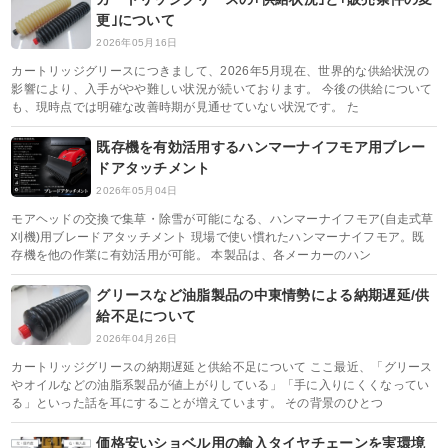
更｣について
2026年05月16日
カートリッジグリースにつきまして、2026年5月現在、世界的な供給状況の
影響により、入手がやや難しい状況が続いております。 今後の供給について
も、現時点では明確な改善時期が見通せていない状況です。 た
既存機を有効活用するハンマーナイフモア用ブレー
ドアタッチメント
2026年05月04日
モアヘッドの交換で集草・除雪が可能になる、ハンマーナイフモア(自走式草
刈機)用ブレードアタッチメント 現場で使い慣れたハンマーナイフモア。既
存機を他の作業に有効活用が可能。 本製品は、各メーカーのハン
グリースなど油脂製品の中東情勢による納期遅延/供
給不足について
2026年04月26日
カートリッジグリースの納期遅延と供給不足について ここ最近、「グリース
やオイルなどの油脂系製品が値上がりしている」「手に入りにくくなってい
る」といった話を耳にすることが増えています。 その背景のひとつ
価格安いショベル用の輸入タイヤチェーンを実環境