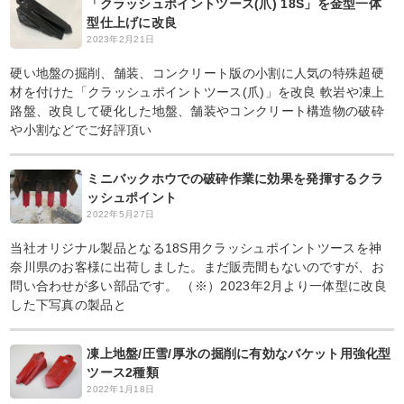
「クラッシュポイントツース(爪) 18S」を金型一体
型仕上げに改良
2023年2月21日
硬い地盤の掘削、舗装、コンクリート版の小割に人気の特殊超硬
材を付けた「クラッシュポイントツース(爪)」を改良 軟岩や凍上
路盤、改良して硬化した地盤、舗装やコンクリート構造物の破砕
や小割などでご好評頂い
ミニバックホウでの破砕作業に効果を発揮するクラ
ッシュポイント
2022年5月27日
当社オリジナル製品となる18S用クラッシュポイントツースを神
奈川県のお客様に出荷しました。まだ販売間もないのですが、お
問い合わせが多い部品です。 （※）2023年2月より一体型に改良
した下写真の製品と
凍上地盤/圧雪/厚氷の掘削に有効なバケット用強化型
ツース2種類
2022年1月18日