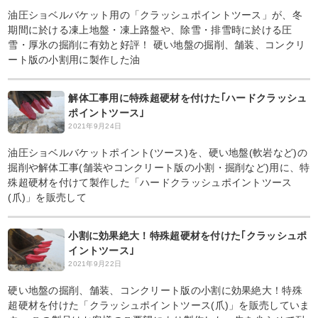
油圧ショベルバケット用の「クラッシュポイントツース」が、冬
期間に於ける凍上地盤・凍上路盤や、除雪・排雪時に於ける圧
雪・厚氷の掘削に有効と好評！ 硬い地盤の掘削、舗装、コンクリ
ート版の小割用に製作した油
解体工事用に特殊超硬材を付けた｢ハードクラッシュ
ポイントツース｣
2021年9月24日
油圧ショベルバケットポイント(ツース)を、硬い地盤(軟岩など)の
掘削や解体工事(舗装やコンクリート版の小割・掘削など)用に、特
殊超硬材を付けて製作した「ハードクラッシュポイントツース
(爪)」を販売して
小割に効果絶大！特殊超硬材を付けた｢クラッシュポ
イントツース｣
2021年9月22日
硬い地盤の掘削、舗装、コンクリート版の小割に効果絶大！特殊
超硬材を付けた「クラッシュポイントツース(爪)」を販売していま