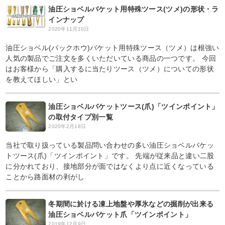
油圧ショベルバケット用特殊ツース(ツメ)の形状・ラ
インナップ
2020年11月10日
油圧ショベル(バックホウ)バケット用特殊ツース（ツメ）は根強い
人気の製品でご注文を多くいただいている商品の一つです。 今回
はお客様から「購入するに当たりツース（ツメ）についての形状
を教えてほしい」とい
油圧ショベルバケットツース(爪)「ツインポイント」
の取付タイプ別一覧
2020年2月18日
当社で取り扱っている製品問い合わせの多い油圧ショベルバケッ
トツース(爪)「ツインポイント」です。 先端が従来品と違い二股
に分かれており、接地部分が面ではなくより点に近くなっている
ことから路面材の剥がし
冬期間に於ける凍上地盤や厚氷などの掘削が出来る
油圧ショベルバケット爪「ツインポイント」
2019年12月9日