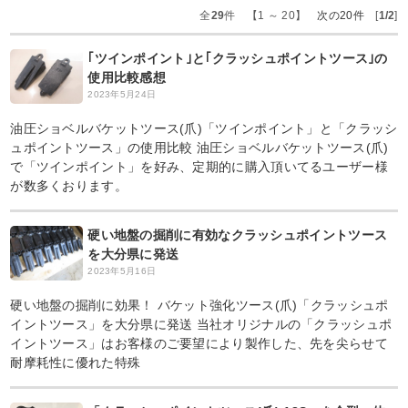
全
29
件 【1 ～ 20】
次の20件
[
1/2
]
｢ツインポイント｣と｢クラッシュポイントツース｣の
使用比較感想
2023年5月24日
油圧ショベルバケットツース(爪)「ツインポイント」と「クラッシ
ュポイントツース」の使用比較 油圧ショベルバケットツース(爪)
で「ツインポイント」を好み、定期的に購入頂いてるユーザー様
が数多くおります。
硬い地盤の掘削に有効なクラッシュポイントツース
を大分県に発送
2023年5月16日
硬い地盤の掘削に効果！ バケット強化ツース(爪)「クラッシュポ
イントツース」を大分県に発送 当社オリジナルの「クラッシュポ
イントツース」はお客様のご要望により製作した、先を尖らせて
耐摩耗性に優れた特殊