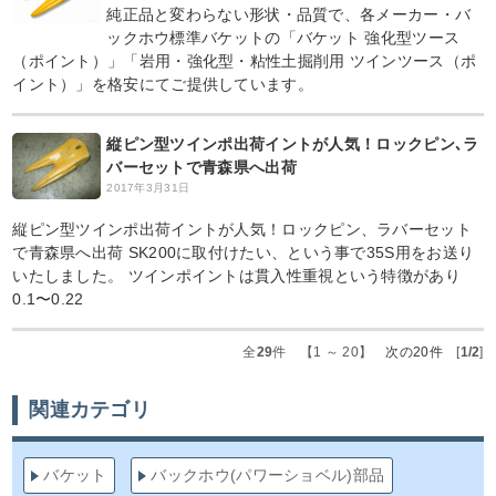
純正品と変わらない形状・品質で、各メーカー・バ
ックホウ標準バケットの「バケット 強化型ツース
（ポイント）」「岩用・強化型・粘性土掘削用 ツインツース（ポ
イント）」を格安にてご提供しています。
縦ピン型ツインポ出荷イントが人気！ロックピン､ラ
バーセットで青森県へ出荷
2017年3月31日
縦ピン型ツインポ出荷イントが人気！ロックピン、ラバーセット
で青森県へ出荷 SK200に取付けたい、という事で35S用をお送り
いたしました。 ツインポイントは貫入性重視という特徴があり
0.1〜0.22
全
29
件 【1 ～ 20】
次の20件
[
1/2
]
関連カテゴリ
バケット
バックホウ(パワーショベル)部品