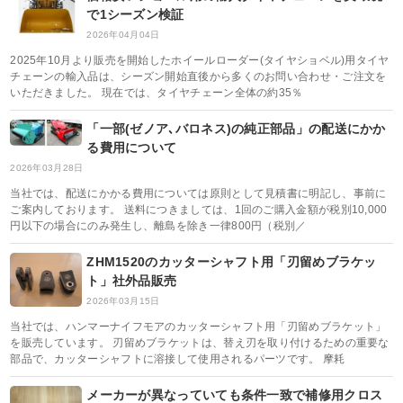
で1シーズン検証
2026年04月04日
2025年10月より販売を開始したホイールローダー(タイヤショベル)用タイヤ
チェーンの輸入品は、シーズン開始直後から多くのお問い合わせ・ご注文を
いただきました。 現在では、タイヤチェーン全体の約35％
「一部(ゼノア､バロネス)の純正部品」の配送にかか
る費用について
2026年03月28日
当社では、配送にかかる費用については原則として見積書に明記し、事前に
ご案内しております。 送料につきましては、1回のご購入金額が税別10,000
円以下の場合にのみ発生し、離島を除き一律800円（税別／
ZHM1520のカッターシャフト用「刃留めブラケッ
ト」社外品販売
2026年03月15日
当社では、ハンマーナイフモアのカッターシャフト用「刃留めブラケット」
を販売しています。 刃留めブラケットは、替え刃を取り付けるための重要な
部品で、カッターシャフトに溶接して使用されるパーツです。 摩耗
メーカーが異なっていても条件一致で補修用クロス