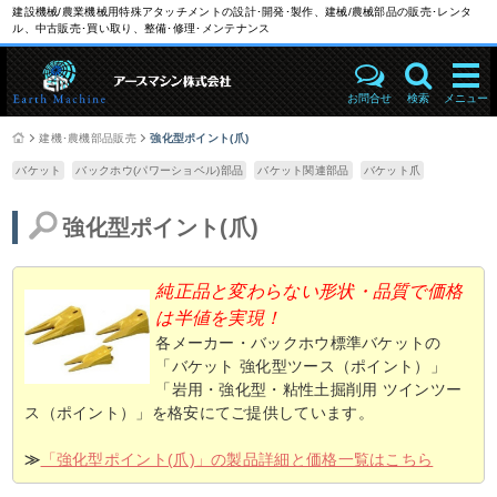
建設機械/農業機械用特殊アタッチメントの設計･開発･製作、建械/農械部品の販売･レンタ
ル、中古販売･買い取り、整備･修理･メンテナンス
お問合せ
検索
メニュー
建機･農機部品販売
強化型ポイント(爪)
バケット
バックホウ(パワーショベル)部品
バケット関連部品
バケット爪
強化型ポイント(爪)
純正品と変わらない形状・品質で価格
は半値を実現！
各メーカー・バックホウ標準バケットの
「バケット 強化型ツース（ポイント）」
「岩用・強化型・粘性土掘削用 ツインツー
ス（ポイント）」を格安にてご提供しています。
≫
「強化型ポイント(爪)」の製品詳細と価格一覧はこちら