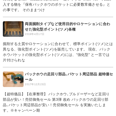
入する物を『保有バックホウのポケットに必要数常備させる』と
の事です。 そのままつけ
両面掘削タイプなど使用目的やロケーションに合わ
せた強化型ポイント(ツメ)各種
2019年4月17日
掘削する土質やロケーションに合わせて、標準ポイント(ツメ)とは
異なる、強化型ポイント(ツメ)を販売しています。 現在、バック
ホウバケットの強化型ポイント(ツメ)には、“強化型” と一言では
片付けられな
バックホウの足回り部品､バケット周辺部品 超特価セ
ール
2017年12月23日
【超特価品】【在庫整理】 バックホウ､ブルドーザーなど足回り
部品が安い！売切御免セール 第3弾 改め バックホウの足回り部
品､バケット周辺部品が安い！売切御免セール を実施いたしま
す。※キャンペーン期