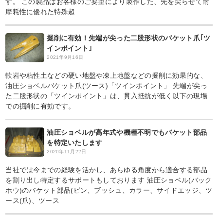
す。 この製品はお客様のご要望により製作した、先を尖らせて耐
摩耗性に優れた特殊超
掘削に有効！先端が尖った二股形状のバケット爪｢ツ
インポイント｣
2021年9月16日
軟岩や粘性土などの硬い地盤や凍上地盤などの掘削に効果的な、
油圧ショベルバケット爪(ツース)「ツインポイント」 先端が尖っ
た二股形状の「ツインポイント」は、貫入抵抗が低く以下の現場
での掘削に有効です。
油圧ショベルが高年式や機種不明でもバケット部品
を特定いたします
2020年11月22日
当社では今までの経験を活かし、あらゆる角度から適合する部品
を割り出し特定するサポートもしております 油圧ショベル(バック
ホウ)のバケット部品(ピン、ブッシュ、カラー、サイドエッジ、ツ
ース(爪)、ツース