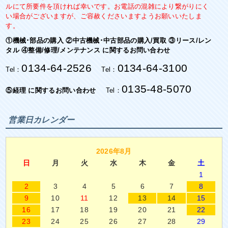
ルにて所要件を頂ければ幸いです。お電話の混雑により繋がりにく
い場合がございますが、ご容赦くださいますようお願いいたしま
す。
①機械･部品の購入 ②中古機械･中古部品の購入/買取 ③リース/レン
タル ④整備/修理/メンテナンス に関するお問い合わせ
0134-64-2526
0134-64-3100
Tel：
Tel：
0135-48-5070
⑤経理 に関するお問い合わせ
Tel：
営業日カレンダー
2026年8月
日
月
火
水
木
金
土
1
2
3
4
5
6
7
8
9
10
11
12
13
14
15
16
17
18
19
20
21
22
23
24
25
26
27
28
29