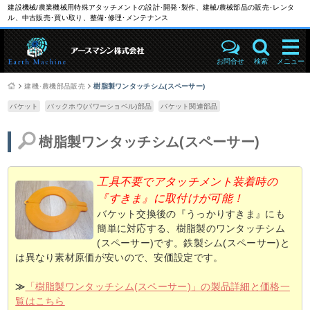
建設機械/農業機械用特殊アタッチメントの設計･開発･製作、建械/農械部品の販売･レンタ
ル、中古販売･買い取り、整備･修理･メンテナンス
お問合せ
検索
メニュー
建機･農機部品販売
樹脂製ワンタッチシム(スペーサー)
バケット
バックホウ(パワーショベル)部品
バケット関連部品
樹脂製ワンタッチシム(スペーサー)
工具不要でアタッチメント装着時の
『すきま』に取付けが可能！
バケット交換後の『うっかりすきま』にも
簡単に対応する、樹脂製のワンタッチシム
(スペーサー)です。鉄製シム(スペーサー)と
は異なり素材原価が安いので、安価設定です。
≫
「樹脂製ワンタッチシム(スペーサー)」の製品詳細と価格一
覧はこちら