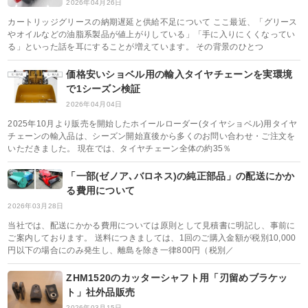
2026年04月26日
カートリッジグリースの納期遅延と供給不足について ここ最近、「グリース
やオイルなどの油脂系製品が値上がりしている」「手に入りにくくなってい
る」といった話を耳にすることが増えています。 その背景のひとつ
価格安いショベル用の輸入タイヤチェーンを実環境
で1シーズン検証
2026年04月04日
2025年10月より販売を開始したホイールローダー(タイヤショベル)用タイヤ
チェーンの輸入品は、シーズン開始直後から多くのお問い合わせ・ご注文を
いただきました。 現在では、タイヤチェーン全体の約35％
「一部(ゼノア､バロネス)の純正部品」の配送にかか
る費用について
2026年03月28日
当社では、配送にかかる費用については原則として見積書に明記し、事前に
ご案内しております。 送料につきましては、1回のご購入金額が税別10,000
円以下の場合にのみ発生し、離島を除き一律800円（税別／
ZHM1520のカッターシャフト用「刃留めブラケッ
ト」社外品販売
2026年03月15日