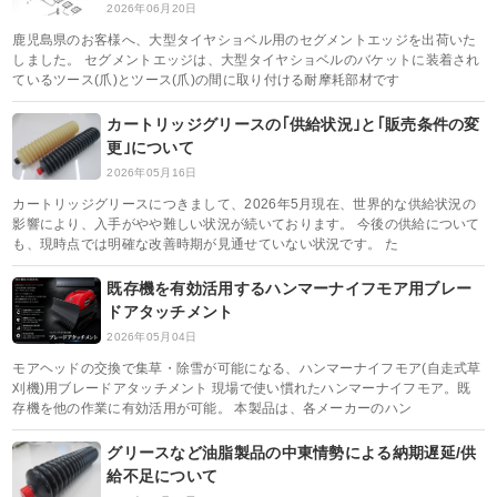
2026年06月20日
鹿児島県のお客様へ、大型タイヤショベル用のセグメントエッジを出荷いた
しました。 セグメントエッジは、大型タイヤショベルのバケットに装着され
ているツース(爪)とツース(爪)の間に取り付ける耐摩耗部材です
カートリッジグリースの｢供給状況｣と｢販売条件の変
更｣について
2026年05月16日
カートリッジグリースにつきまして、2026年5月現在、世界的な供給状況の
影響により、入手がやや難しい状況が続いております。 今後の供給について
も、現時点では明確な改善時期が見通せていない状況です。 た
既存機を有効活用するハンマーナイフモア用ブレー
ドアタッチメント
2026年05月04日
モアヘッドの交換で集草・除雪が可能になる、ハンマーナイフモア(自走式草
刈機)用ブレードアタッチメント 現場で使い慣れたハンマーナイフモア。既
存機を他の作業に有効活用が可能。 本製品は、各メーカーのハン
グリースなど油脂製品の中東情勢による納期遅延/供
給不足について