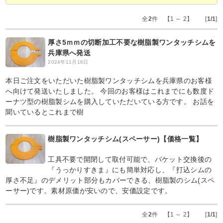
全
2
件 【1 ～ 2】 [
1/1
]
厚さ5ｍｍの切断加工不要な樹脂製ワンタッチシムを
兵庫県へ発送
2024年11月16日
本日ご注文をいただいた樹脂製ワンタッチシムを兵庫県のお客様
へ向けて発送いたしました。 今回のお客様はこれまでにも数度ド
ーナツ型の樹脂製シムを購入していただいている方です。 お話を
聞いているとこれまで樹
樹脂製ワンタッチシム(スペーサー)【価格一覧】
工具不要で開閉して取付可能で、バケット交換後の
『うっかりすきま』にも簡単対応し、『打込シムの
厚さ不足』のデメリット部分もカバーできる、樹脂製のシム(スペ
ーサー)です。素材原価が安いので、安価設定です。
全
2
件 【1 ～ 2】 [
1/1
]