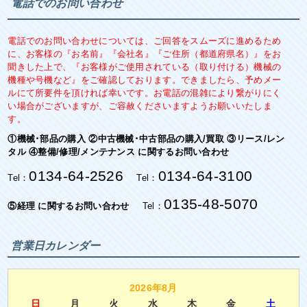
電話でのお問い合わせ
電話でのお問い合わせについては、ご回答をスムーズに進めるため
に、お客様の『お名前』『会社名』『ご住所（都道府県名）』をお
聞きした上で、『お客様がご使用されている（取り付ける）機械の
機種や号機など』をご確認しております。できましたら、予めメー
ルにて所要件を頂ければ幸いです。お電話の混雑により繋がりにく
い場合がございますが、ご容赦くださいますようお願いいたしま
す。
①機械･部品の購入 ②中古機械･中古部品の購入/買取 ③リース/レン
タル ④整備/修理/メンテナンス に関するお問い合わせ
0134-64-2526
0134-64-3100
Tel：
Tel：
0135-48-5070
⑤経理 に関するお問い合わせ
Tel：
営業日カレンダー
2026年8月
日
月
火
水
木
金
土