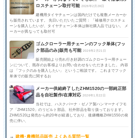
ロスチェーン取付可能
2026年2月28日
建機用タイヤチェーンは国内だけでも複数メーカーか
ら販売されています。 先日いただいたご質問： 「補修用クロスチェ
ーンを購入したいが、タイヤチェーン本体は御社購入品ではない。 メ
ーカーが異なっても取付可
ゴムクローラー用チェーンのフック単体(フッ
ク部品のみ)販売も可能
2026年2月21日
販売開始より売れ行き好調のゴムクローラー用チェー
ンについて、既存のお客様よりお問い合わせをいただきました。 内容
は 「フックのみを購入したい」 というご相談です。 これまでフック
単体での販売に関するお
メーカー供給終了したZHM1520の一部純正部
品を自社製作/在庫対応
2026年1月22日
当社では、ハスクバーナ・ゼノア製ハンマーナイフモ
ア「ZHM1520」のリビルト部品、社外部品を取り扱っております。
ZHM1520は発売から約20年が経過しており、後継機種ZHM1550の発
売に伴い、
→
建機･農機部品販売 よくある質問一覧