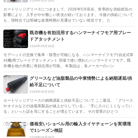
2026年05月16日
カートリッジグリースにつきまして、2026年5月現在、世界的な供給状況の
影響により、入手がやや難しい状況が続いております。 今後の供給について
も、現時点では明確な改善時期が見通せていない状況です。 た
既存機を有効活用するハンマーナイフモア用ブレー
ドアタッチメント
2026年05月04日
モアヘッドの交換で集草・除雪が可能になる、ハンマーナイフモア(自走式草
刈機)用ブレードアタッチメント 現場で使い慣れたハンマーナイフモア。既
存機を他の作業に有効活用が可能。 本製品は、各メーカーのハン
グリースなど油脂製品の中東情勢による納期遅延/供
給不足について
2026年04月26日
カートリッジグリースの納期遅延と供給不足について ここ最近、「グリース
やオイルなどの油脂系製品が値上がりしている」「手に入りにくくなってい
る」といった話を耳にすることが増えています。 その背景のひとつ
価格安いショベル用の輸入タイヤチェーンを実環境
で1シーズン検証
2026年04月04日