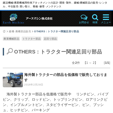
建設機械/農業機械用特殊アタッチメントの設計･開発･製作、建械/農械部品の販売･レンタ
ル、中古販売･買い取り、整備･修理･メンテナンス
お問合せ
検索
メニュー
建機･農機部品販売
OTHERS：トラクター関連足回り部品
農業機械部品
トラクター部品
足回り部品
OTHERS：トラクター関連足回り部品
全
2
件 【1 ～ 2】 [
1/1
]
海外製トラクターの部品を低価格で販売しておりま
す
2016年2月29日
海外製トラクター部品を低価格で販売中 リンチピン、パイプ
ピン、クリップ、ロッドピン、トップリンクピン、ロアリンクピ
ン、インプルメントピン、スタビライザーピン、ピン、ブッシ
ュ、ヒッチピン、パーキング