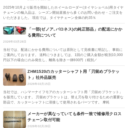
2025年10月より販売を開始したホイールローダー(タイヤショベル)用タイヤ
チェーンの輸入品は、シーズン開始直後から多くのお問い合わせ・ご注文を
いただきました。 現在では、タイヤチェーン全体の約35％
「一部(ゼノア､バロネス)の純正部品」の配送にかか
る費用について
2026年03月28日
当社では、配送にかかる費用については原則として見積書に明記し、事前に
ご案内しております。 送料につきましては、1回のご購入金額が税別10,000
円以下の場合にのみ発生し、離島を除き一律800円（税別／
ZHM1520のカッターシャフト用「刃留めブラケッ
ト」社外品販売
2026年03月15日
当社では、ハンマーナイフモアのカッターシャフト用「刃留めブラケット」
を販売しています。 刃留めブラケットは、替え刃を取り付けるための重要な
部品で、カッターシャフトに溶接して使用されるパーツです。 摩耗
メーカーが異なっていても条件一致で補修用クロス
チェーン取付可能
2026年02月28日