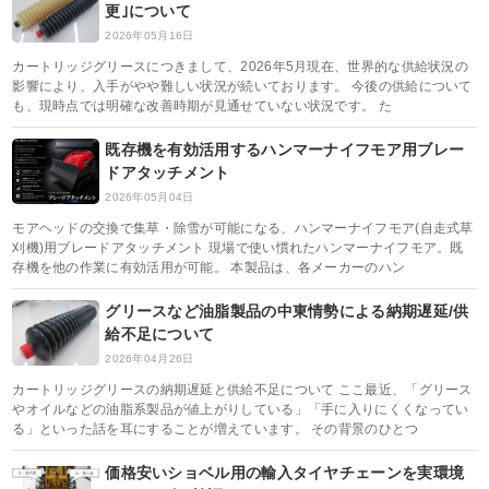
更｣について
2026年05月16日
カートリッジグリースにつきまして、2026年5月現在、世界的な供給状況の
影響により、入手がやや難しい状況が続いております。 今後の供給について
も、現時点では明確な改善時期が見通せていない状況です。 た
既存機を有効活用するハンマーナイフモア用ブレー
ドアタッチメント
2026年05月04日
モアヘッドの交換で集草・除雪が可能になる、ハンマーナイフモア(自走式草
刈機)用ブレードアタッチメント 現場で使い慣れたハンマーナイフモア。既
存機を他の作業に有効活用が可能。 本製品は、各メーカーのハン
グリースなど油脂製品の中東情勢による納期遅延/供
給不足について
2026年04月26日
カートリッジグリースの納期遅延と供給不足について ここ最近、「グリース
やオイルなどの油脂系製品が値上がりしている」「手に入りにくくなってい
る」といった話を耳にすることが増えています。 その背景のひとつ
価格安いショベル用の輸入タイヤチェーンを実環境