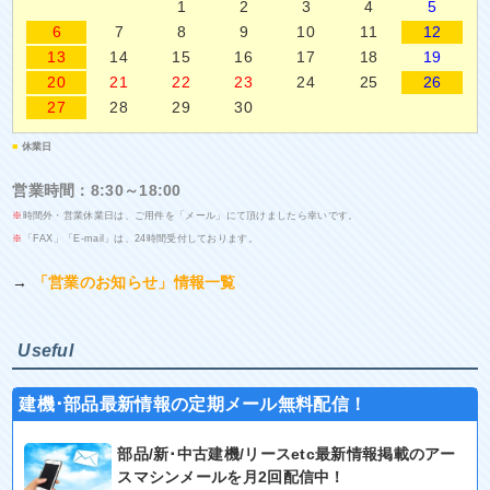
1
2
3
4
5
6
7
8
9
10
11
12
13
14
15
16
17
18
19
20
21
22
23
24
25
26
27
28
29
30
■
休業日
営業時間：8:30～18:00
※
時間外・営業休業日は、ご用件を「メール」にて頂けましたら幸いです。
※
「FAX」「E-mail」は、24時間受付しております。
→
「営業のお知らせ」情報一覧
Useful
建機･部品最新情報の定期メール無料配信！
部品/新･中古建機/リースetc最新情報掲載のアー
スマシンメールを月2回配信中！