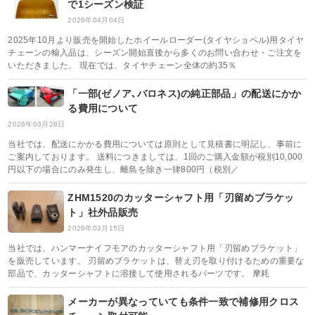
で1シーズン検証
2026年04月04日
2025年10月より販売を開始したホイールローダー(タイヤショベル)用タイヤ
チェーンの輸入品は、シーズン開始直後から多くのお問い合わせ・ご注文を
いただきました。 現在では、タイヤチェーン全体の約35％
「一部(ゼノア､バロネス)の純正部品」の配送にかか
る費用について
2026年03月28日
当社では、配送にかかる費用については原則として見積書に明記し、事前に
ご案内しております。 送料につきましては、1回のご購入金額が税別10,000
円以下の場合にのみ発生し、離島を除き一律800円（税別／
ZHM1520のカッターシャフト用「刃留めブラケッ
ト」社外品販売
2026年03月15日
当社では、ハンマーナイフモアのカッターシャフト用「刃留めブラケット」
を販売しています。 刃留めブラケットは、替え刃を取り付けるための重要な
部品で、カッターシャフトに溶接して使用されるパーツです。 摩耗
メーカーが異なっていても条件一致で補修用クロス