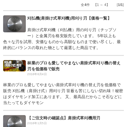
全
4
件 【1 ～ 4】 [
1/1
]
刈払機(肩掛け式草刈機)用刈り刃【価格一覧】
肩掛け式草刈機（刈払機）用の刈り刃（チップソ
ー）と金属刃を格安販売しています。 5年以上も
色々な刃を試用、安価なものから高額なものまで使い尽くし、最
終的にバランスの取れた物として厳選した商品です。
林業のプロも愛してやまない肩掛式草刈り機の替え
刃を低価格で販売
2016年6月4日
林業のプロも愛してやまない肩掛式草刈り機の替え刃を低価格で
販売 刈払機（肩掛け式）用刈り刃 笹薮も苦にしない切れ味！秘密
はダイヤモンド加工にあります。 又、最高品だからこそ石などに
当たってもダイヤモン
【ご注文時の確認点】肩掛式草刈機用刃
2016年1月5日