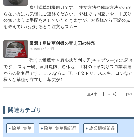
肩掛式草刈機用刃です。 注文方法や確認方法がわか
らない方はお気軽にご連絡ください。 弊社でも間違いや、手戻り
の無いように手配をさせていただきますが、お客様から下記の点
を教えていただけるとご注文もスムー
厳選！肩掛草刈機の替え刃の特売
2015年12月27日
強くご推薦する肩掛式草刈り刃(チップソー)のご紹介
です。 スキー場、河川堤防、遊休地、山林の下草刈りプロ業者達
からの指名品です。 こんな方に 笹、イタドリ、ススキ、ヨシなど
様々な草種が存在し、草丈が4
全
4
件 【1 ～ 4】 [
1/1
]
関連カテゴリ
除草･集草
除草･集草機部品
農業機械部品