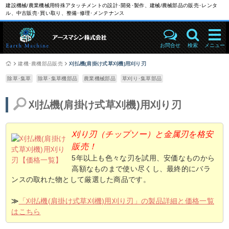
建設機械/農業機械用特殊アタッチメントの設計･開発･製作、建械/農械部品の販売･レンタ
ル、中古販売･買い取り、整備･修理･メンテナンス
お問合せ
検索
メニュー
建機･農機部品販売
刈払機(肩掛け式草刈機)用刈り刃
除草･集草
除草･集草機部品
農業機械部品
草刈り･集草部品
刈払機(肩掛け式草刈機)用刈り刃
刈り刃（チップソー）と金属刃を格安
販売！
5年以上も色々な刃を試用、安価なものから
高額なものまで使い尽くし、最終的にバラ
ンスの取れた物として厳選した商品です。
≫
「刈払機(肩掛け式草刈機)用刈り刃」の製品詳細と価格一覧
はこちら