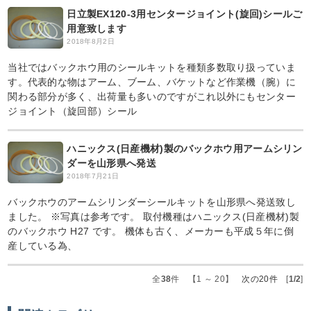
日立製EX120-3用センタージョイント(旋回)シールご
用意致します
2018年8月2日
当社ではバックホウ用のシールキットを種類多数取り扱っていま
す。代表的な物はアーム、ブーム、バケットなど作業機（腕）に
関わる部分が多く、出荷量も多いのですがこれ以外にもセンター
ジョイント（旋回部）シール
ハニックス(日産機材)製のバックホウ用アームシリン
ダーを山形県へ発送
2018年7月21日
バックホウのアームシリンダーシールキットを山形県へ発送致し
ました。 ※写真は参考です。 取付機種はハニックス(日産機材)製
のバックホウ H27 です。 機体も古く、メーカーも平成５年に倒
産している為、
全
38
件 【1 ～ 20】
次の20件
[
1/2
]