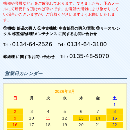
機種や号機など』をご確認しております。できましたら、予めメー
ルにて所要件を頂ければ幸いです。お電話の混雑により繋がりにく
い場合がございますが、ご容赦くださいますようお願いいたしま
す。
①機械･部品の購入 ②中古機械･中古部品の購入/買取 ③リース/レン
タル ④整備/修理/メンテナンス に関するお問い合わせ
0134-64-2526
0134-64-3100
Tel：
Tel：
0135-48-5070
⑤経理 に関するお問い合わせ
Tel：
営業日カレンダー
2026年8月
日
月
火
水
木
金
土
1
2
3
4
5
6
7
8
9
10
11
12
13
14
15
16
17
18
19
20
21
22