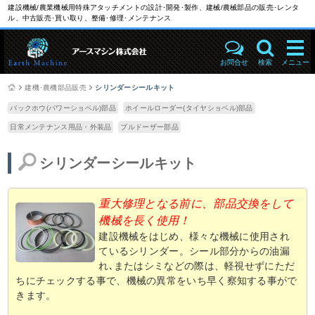
建設機械/農業機械用特殊アタッチメントの設計･開発･製作、建械/農械部品の販売･レンタ
ル、中古販売･買い取り、整備･修理･メンテナンス
お問合せ
検索
メニュー
建機･農機部品販売
シリンダーシールキット
バックホウ(パワーショベル)部品
ホイールローダー(タイヤショベル)部品
日常メンテナンス用品・外装品
ブルドーザー部品
シリンダーシールキット
重大修理となる前に、部品交換をして
機械を長く使用！
建設機械をはじめ、様々な機械に使用され
ているシリンダー。シール部分からの油漏
れ､またはシミなどの際は、軽視せずにただ
ちにチェックする事で、機械の異常をいち早く察知する事がで
きます。