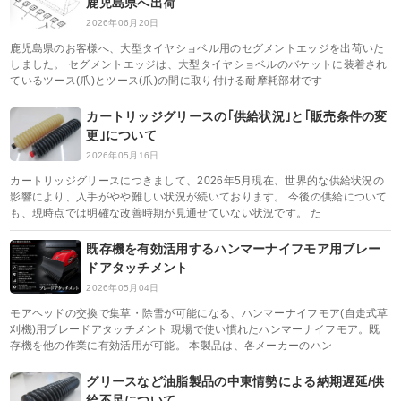
鹿児島県へ出荷
2026年06月20日
鹿児島県のお客様へ、大型タイヤショベル用のセグメントエッジを出荷いた
しました。 セグメントエッジは、大型タイヤショベルのバケットに装着され
ているツース(爪)とツース(爪)の間に取り付ける耐摩耗部材です
カートリッジグリースの｢供給状況｣と｢販売条件の変
更｣について
2026年05月16日
カートリッジグリースにつきまして、2026年5月現在、世界的な供給状況の
影響により、入手がやや難しい状況が続いております。 今後の供給について
も、現時点では明確な改善時期が見通せていない状況です。 た
既存機を有効活用するハンマーナイフモア用ブレー
ドアタッチメント
2026年05月04日
モアヘッドの交換で集草・除雪が可能になる、ハンマーナイフモア(自走式草
刈機)用ブレードアタッチメント 現場で使い慣れたハンマーナイフモア。既
存機を他の作業に有効活用が可能。 本製品は、各メーカーのハン
グリースなど油脂製品の中東情勢による納期遅延/供
給不足について