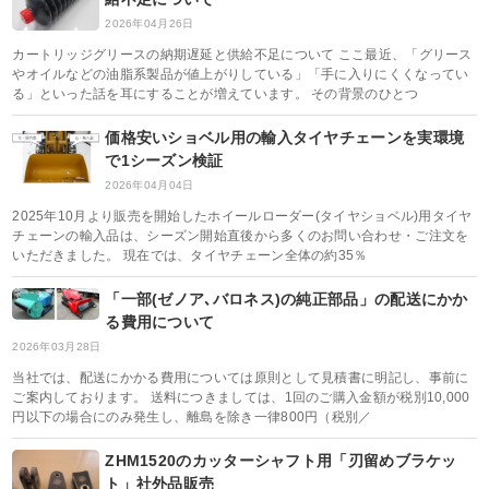
2026年04月26日
カートリッジグリースの納期遅延と供給不足について ここ最近、「グリース
やオイルなどの油脂系製品が値上がりしている」「手に入りにくくなってい
る」といった話を耳にすることが増えています。 その背景のひとつ
価格安いショベル用の輸入タイヤチェーンを実環境
で1シーズン検証
2026年04月04日
2025年10月より販売を開始したホイールローダー(タイヤショベル)用タイヤ
チェーンの輸入品は、シーズン開始直後から多くのお問い合わせ・ご注文を
いただきました。 現在では、タイヤチェーン全体の約35％
「一部(ゼノア､バロネス)の純正部品」の配送にかか
る費用について
2026年03月28日
当社では、配送にかかる費用については原則として見積書に明記し、事前に
ご案内しております。 送料につきましては、1回のご購入金額が税別10,000
円以下の場合にのみ発生し、離島を除き一律800円（税別／
ZHM1520のカッターシャフト用「刃留めブラケッ
ト」社外品販売