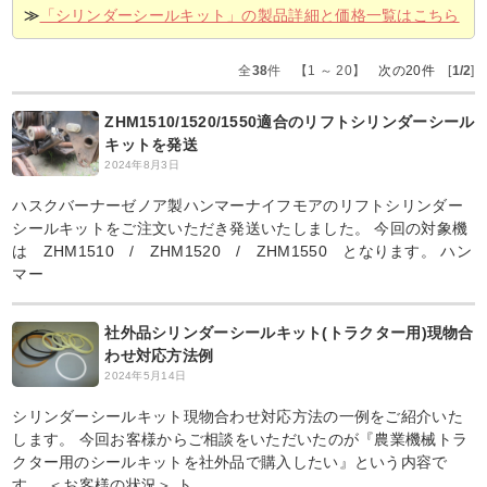
≫
「シリンダーシールキット」の製品詳細と価格一覧はこちら
全
38
件 【1 ～ 20】
次の20件
[
1/2
]
ZHM1510/1520/1550適合のリフトシリンダーシール
キットを発送
2024年8月3日
ハスクバーナーゼノア製ハンマーナイフモアのリフトシリンダー
シールキットをご注文いただき発送いたしました。 今回の対象機
は ZHM1510 / ZHM1520 / ZHM1550 となります。 ハン
マー
社外品シリンダーシールキット(トラクター用)現物合
わせ対応方法例
2024年5月14日
シリンダーシールキット現物合わせ対応方法の一例をご紹介いた
します。 今回お客様からご相談をいただいたのが『農業機械トラ
クター用のシールキットを社外品で購入したい』という内容で
す。 ＜お客様の状況＞ ト