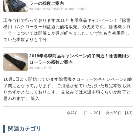
ラーの残数ご案内
2018年10月5日
更新日:2018年11月8日
現在当社で行っております2018年冬季商品キャンペーン！「除雪
機用ゴムクローラー利益還元価格販売」の状況です。 除雪機クロ
ーラーについては開催１か月が経ちました。いずれも当初用意し
ていた本数よりも半分
2018年冬季商品キャンペーン終了間近！除雪機用ク
ローラーの残数ご案内
2018年11月7日
10月1日より開始しています除雪機クローラーのキャンペーンの終
了間近となっております。 ご用意させていただいた規定本数も残
りわずかとなっております。 見込みでは来週中頃くらいが終了と
思われます。 購入
全
42
件 【1 ～ 20】
次の20件
[
1/3
]
関連カテゴリ