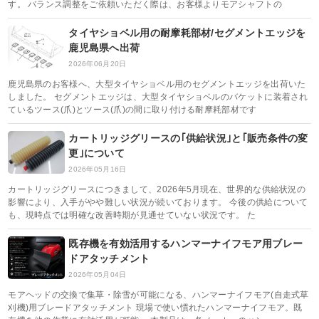
す。 バランス調整をご依頼いただく際は、お客様よりモアシャフトの
タイヤショベル用の耐摩耗部材/セグメントエッジを
鹿児島県へ出荷
2026年06月20日
鹿児島県のお客様へ、大型タイヤショベル用のセグメントエッジを出荷いた
しました。 セグメントエッジは、大型タイヤショベルのバケットに装着され
ているツース(爪)とツース(爪)の間に取り付ける耐摩耗部材です
カートリッジグリースの｢供給状況｣と｢販売条件の変
更｣について
2026年05月16日
カートリッジグリースにつきまして、2026年5月現在、世界的な供給状況の
影響により、入手がやや難しい状況が続いております。 今後の供給について
も、現時点では明確な改善時期が見通せていない状況です。 た
既存機を有効活用するハンマーナイフモア用ブレー
ドアタッチメント
2026年05月04日
モアヘッドの交換で集草・除雪が可能になる、ハンマーナイフモア(自走式草
刈機)用ブレードアタッチメント 現場で使い慣れたハンマーナイフモア。既