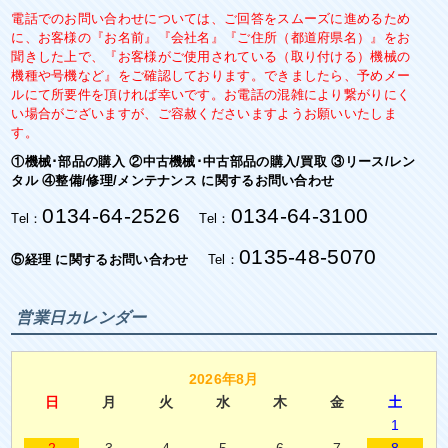
電話でのお問い合わせについては、ご回答をスムーズに進めるため
に、お客様の『お名前』『会社名』『ご住所（都道府県名）』をお
聞きした上で、『お客様がご使用されている（取り付ける）機械の
機種や号機など』をご確認しております。できましたら、予めメー
ルにて所要件を頂ければ幸いです。お電話の混雑により繋がりにく
い場合がございますが、ご容赦くださいますようお願いいたしま
す。
①機械･部品の購入 ②中古機械･中古部品の購入/買取 ③リース/レン
タル ④整備/修理/メンテナンス に関するお問い合わせ
0134-64-2526
0134-64-3100
Tel：
Tel：
0135-48-5070
⑤経理 に関するお問い合わせ
Tel：
営業日カレンダー
2026年8月
日
月
火
水
木
金
土
1