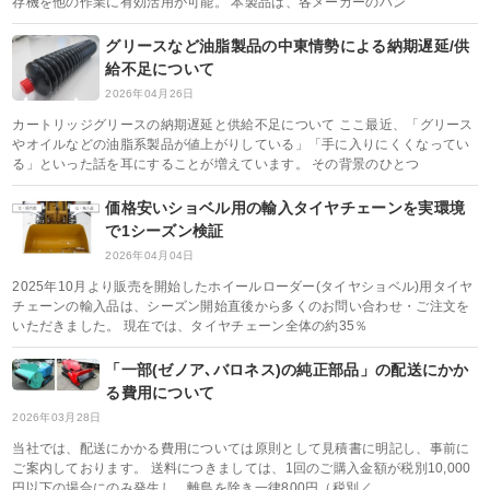
存機を他の作業に有効活用が可能。 本製品は、各メーカーのハン
グリースなど油脂製品の中東情勢による納期遅延/供
給不足について
2026年04月26日
カートリッジグリースの納期遅延と供給不足について ここ最近、「グリース
やオイルなどの油脂系製品が値上がりしている」「手に入りにくくなってい
る」といった話を耳にすることが増えています。 その背景のひとつ
価格安いショベル用の輸入タイヤチェーンを実環境
で1シーズン検証
2026年04月04日
2025年10月より販売を開始したホイールローダー(タイヤショベル)用タイヤ
チェーンの輸入品は、シーズン開始直後から多くのお問い合わせ・ご注文を
いただきました。 現在では、タイヤチェーン全体の約35％
「一部(ゼノア､バロネス)の純正部品」の配送にかか
る費用について
2026年03月28日
当社では、配送にかかる費用については原則として見積書に明記し、事前に
ご案内しております。 送料につきましては、1回のご購入金額が税別10,000
円以下の場合にのみ発生し、離島を除き一律800円（税別／