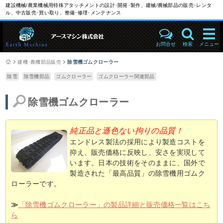
建設機械/農業機械用特殊アタッチメントの設計･開発･製作、建械/農械部品の販売･レンタ
ル、中古販売･買い取り、整備･修理･メンテナンス
お問合せ
検索
メニュー
建機･農機部品販売
除雪機ゴムクローラー
除雪
除雪機部品
ゴムクローラー
ゴムクローラー関連部品
除雪機ゴムクローラー
純正品と遜色ない拘りの品質！
エンドレス製法の採用により製造コストを
抑え、販売価格に反映し、安さを実現して
います。日本の技術をそのままに、国外で
製造された「最高品質」の除雪機用ゴムク
ローラーです。
≫
「除雪機ゴムクローラー」の製品詳細と販売価格一覧はこち
ら