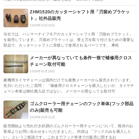
ZHM1520のカッターシャフト用「刃留めブラケッ
ト」社外品販売
2026年03月15日
当社では、ハンマーナイフモアのカッターシャフト用「刃留めブラケット」
を販売しています。 刃留めブラケットは、替え刃を取り付けるための重要な
部品で、カッターシャフトに溶接して使用されるパーツです。 摩耗
メーカーが異なっていても条件一致で補修用クロス
チェーン取付可能
2026年02月28日
建機用タイヤチェーンは国内だけでも複数メーカーから販売されています。
先日いただいたご質問： 「補修用クロスチェーンを購入したいが、タイヤチ
ェーン本体は御社購入品ではない。 メーカーが異なっても取付可
ゴムクローラー用チェーンのフック単体(フック部品
のみ)販売も可能
2026年02月21日
販売開始より売れ行き好調のゴムクローラー用チェーンについて、既存のお
客様よりお問い合わせをいただきました。 内容は 「フックのみを購入した
い」 というご相談です。 これまでフック単体での販売に関するお