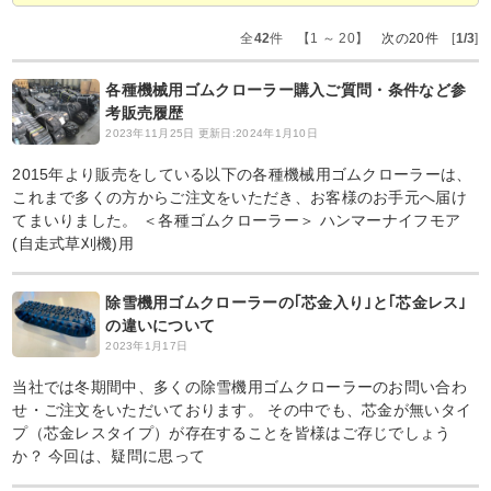
全
42
件 【1 ～ 20】
次の20件
[
1/3
]
各種機械用ゴムクローラー購入ご質問・条件など参
考販売履歴
2023年11月25日
更新日:2024年1月10日
2015年より販売をしている以下の各種機械用ゴムクローラーは、
これまで多くの方からご注文をいただき、お客様のお手元へ届け
てまいりました。 ＜各種ゴムクローラー＞ ハンマーナイフモア
(自走式草刈機)用
除雪機用ゴムクローラーの｢芯金入り｣と｢芯金レス｣
の違いについて
2023年1月17日
当社では冬期間中、多くの除雪機用ゴムクローラーのお問い合わ
せ・ご注文をいただいております。 その中でも、芯金が無いタイ
プ（芯金レスタイプ）が存在することを皆様はご存じでしょう
か？ 今回は、疑問に思って