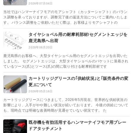
2026年07月04日
当社ではハンマーナイフモアのモアシャフト（カッターシャフト）のバラン
ス調整を承っておりますが、調整完了後の返送方法についてご案内いたしま
す。 バランス調整をご依頼いただく際は、お客様よりモアシャフトの
タイヤショベル用の耐摩耗部材/セグメントエッジを
鹿児島県へ出荷
2026年06月20日
鹿児島県のお客様へ、大型タイヤショベル用のセグメントエッジを出荷いた
しました。 セグメントエッジは、大型タイヤショベルのバケットに装着され
ているツース(爪)とツース(爪)の間に取り付ける耐摩耗部材です
カートリッジグリースの｢供給状況｣と｢販売条件の変
更｣について
2026年05月16日
カートリッジグリースにつきまして、2026年5月現在、世界的な供給状況の
影響により、入手がやや難しい状況が続いております。 今後の供給について
も、現時点では明確な改善時期が見通せていない状況です。 た
既存機を有効活用するハンマーナイフモア用ブレー
ドアタッチメント