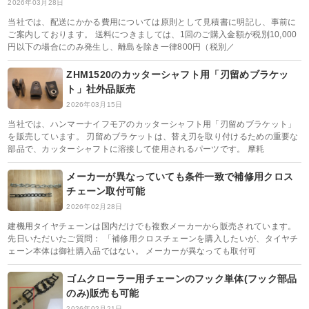
2026年03月28日
当社では、配送にかかる費用については原則として見積書に明記し、事前に
ご案内しております。 送料につきましては、1回のご購入金額が税別10,000
円以下の場合にのみ発生し、離島を除き一律800円（税別／
ZHM1520のカッターシャフト用「刃留めブラケッ
ト」社外品販売
2026年03月15日
当社では、ハンマーナイフモアのカッターシャフト用「刃留めブラケット」
を販売しています。 刃留めブラケットは、替え刃を取り付けるための重要な
部品で、カッターシャフトに溶接して使用されるパーツです。 摩耗
メーカーが異なっていても条件一致で補修用クロス
チェーン取付可能
2026年02月28日
建機用タイヤチェーンは国内だけでも複数メーカーから販売されています。
先日いただいたご質問： 「補修用クロスチェーンを購入したいが、タイヤチ
ェーン本体は御社購入品ではない。 メーカーが異なっても取付可
ゴムクローラー用チェーンのフック単体(フック部品
のみ)販売も可能
2026年02月21日