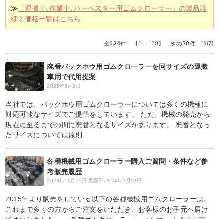
≫
「運搬車､作業車､ハーベスター用ゴムクローラー」の製品詳
細と価格一覧はこちら
全
124
件 【1 ～ 20】
次の20件
[
1/7
]
廃番バックホウ用ゴムクローラーを同サイズの運搬
車用で代用提案
2025年5月3日
当社では、バックホウ用ゴムクローラーについては多くの機種に
対応可能なサイズでご提供をしています。 ただ、機械の発売から
現在に至るまでの間に廃番となるサイズがあります。 廃番となっ
たサイズについては原則
各種機械用ゴムクローラー購入ご質問・条件など参
考販売履歴
2023年11月25日
更新日:2024年1月10日
2015年より販売をしている以下の各種機械用ゴムクローラーは、
これまで多くの方からご注文をいただき、お客様のお手元へ届け