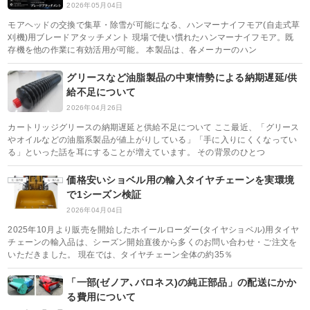
2026年05月04日
モアヘッドの交換で集草・除雪が可能になる、ハンマーナイフモア(自走式草
刈機)用ブレードアタッチメント 現場で使い慣れたハンマーナイフモア。既
存機を他の作業に有効活用が可能。 本製品は、各メーカーのハン
グリースなど油脂製品の中東情勢による納期遅延/供
給不足について
2026年04月26日
カートリッジグリースの納期遅延と供給不足について ここ最近、「グリース
やオイルなどの油脂系製品が値上がりしている」「手に入りにくくなってい
る」といった話を耳にすることが増えています。 その背景のひとつ
価格安いショベル用の輸入タイヤチェーンを実環境
で1シーズン検証
2026年04月04日
2025年10月より販売を開始したホイールローダー(タイヤショベル)用タイヤ
チェーンの輸入品は、シーズン開始直後から多くのお問い合わせ・ご注文を
いただきました。 現在では、タイヤチェーン全体の約35％
「一部(ゼノア､バロネス)の純正部品」の配送にかか
る費用について