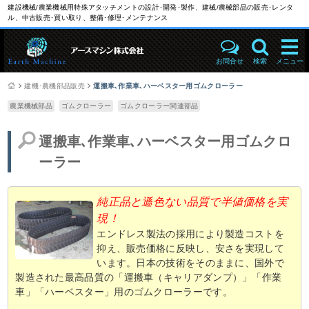
建設機械/農業機械用特殊アタッチメントの設計･開発･製作、建械/農械部品の販売･レンタ
ル、中古販売･買い取り、整備･修理･メンテナンス
お問合せ
検索
メニュー
建機･農機部品販売
運搬車､作業車､ハーベスター用ゴムクローラー
農業機械部品
ゴムクローラー
ゴムクローラー関連部品
運搬車､作業車､ハーベスター用ゴムクロ
ーラー
純正品と遜色ない品質で半値価格を実
現！
エンドレス製法の採用により製造コストを
抑え、販売価格に反映し、安さを実現して
います。日本の技術をそのままに、国外で
製造された最高品質の「運搬車（キャリアダンプ）」「作業
車」「ハーベスター」用のゴムクローラーです。