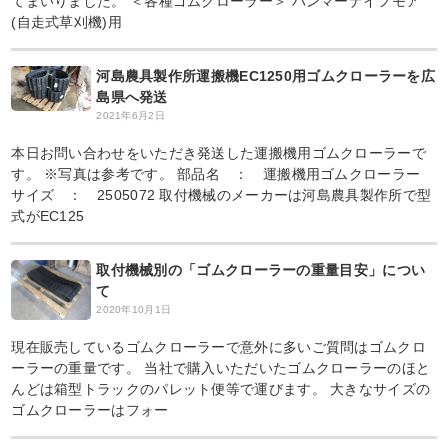
てまいりました。 ＜各種ゴムクローラー＞ ハンマーナイフモア
(自走式草刈機)用
河島農具製作所運搬機EC1250用ゴムクローラーを広
島県へ発送
2021年6月2日
本日お問い合わせをいただき発送した運搬機用ゴムクローラーで
す。 ※写真は参考です。 部品名 ： 運搬機用ゴムクローラー
サイズ ： 2505072 取付機械のメーカーは河島農具製作所で型
式がEC125
取付機械別の「ゴムクローラーの重量目安」につい
て
2020年10月1日
現在販売しているゴムクローラーで意外に多いご質問はゴムクロ
ーラーの重量です。 当社で購入いただいたゴムクローラーのほと
んどは箱型トラックのパレット便等で運びます。 大きなサイズの
ゴムクローラーはフォー