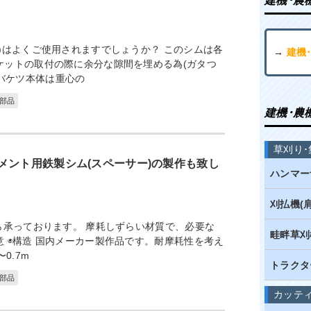
建機･農
)はよくご使用されますでしょうか？ このシムは各
→
建機
ケットの取付の際に余分な隙間を埋める為(ガタつ
バケツ本体は重心の
部品
建機･農
草刈り･
メント用鉄製シム(スペーサー)の製作も致し
ハンマー
刈払機(
ら承っております。 摩耗しずらい材質で、必要な
畦畔草刈
 ◉構造 国内メーカー製作品です。耐摩耗性を考え
0.7m
トラクタ
部品
カッテ