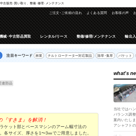
中古販売･買い取り、整備･修理･メンテナンス
ご注文･ご依頼の流れ
よくある質問
お客様の声
機械･中古部品買取
レンタル/リース
整備/修理/メンテナンス
輸出
注目キーワード
林業
チルトローテーター対応製品
除草･集草
バケット
what's n
関連部品
当社ではハン
バランス調整
の『すきま』を解消！
案内いたしま
アシャフトの
ラケット部とベースマシンのアーム幅寸法の
。各サイズ、厚さを1〜3㎜でご用意しました。