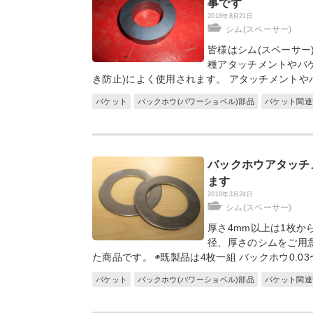
事です
2018年8月21日
シム(スペーサー)
皆様はシム(スペーサー
種アタッチメントやバ
き防止)によく使用されます。 アタッチメントや
バケット
バックホウ(パワーショベル)部品
バケット関連
バックホウアタッチ
ます
2018年3月24日
シム(スペーサー)
厚さ4mm以上は1枚か
径、厚さのシムをご用意
た商品です。 ◉既製品は4枚一組 バックホウ0.03〜
バケット
バックホウ(パワーショベル)部品
バケット関連