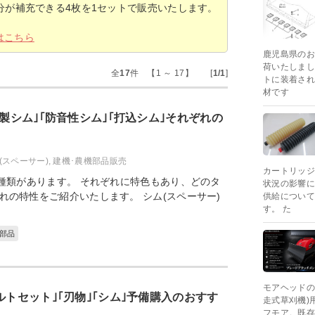
分が補充できる4枚を1セットで販売いたします。
はこちら
鹿児島県のお
荷いたしまし
全
17
件 【1 ～ 17】 [
1/1
]
トに装着され
材です
鉄製シム｣｢防音性シム｣｢打込シム｣それぞれの
(スペーサー)
,
建機･農機部品販売
カートリッジ
種類があります。 それぞれに特色もあり、どのタ
状況の影響に
の特性をご紹介いたします。 シム(スペーサー)
供給について
す。 た
部品
モアヘッドの
ルトセット｣｢刃物｣｢シム｣予備購入のおすす
走式草刈機)
フモア。既存