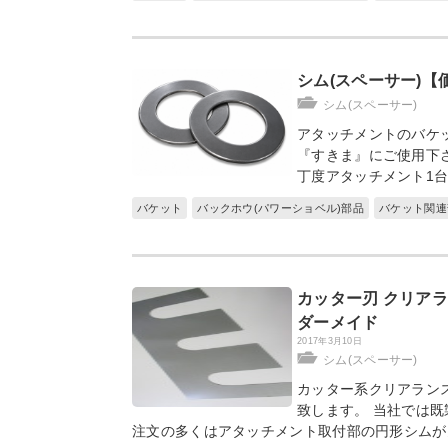
シム(スペーサー)【
シム(スペーサー)
アタッチメントのバケ
『すきま』にご使用下
丁度アタッチメント1
バケット
バックホウ(パワーショベル)部品
バケット関連
カッター刃 クリア
ダーメイド
2017年3月10日
シム(スペーサー)
カッター系クリアラン
致します。 当社では
注文の多くはアタッチメント取付部の円形シムが