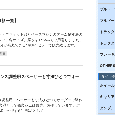
ブルドー
価格一覧】
ブルドー
トラクタ
ットブラケット部とベースマシンのアーム幅寸法の
さい。各サイズ、厚さを1〜3㎜でご用意しました。
トラクタ
台分が補充できる4枚を1セットで販売致します。
部品
ブレーキ
OTHE
ランス調整用スペーサーも寸法ひとつでオー
タイヤ
ホイール
キャリア
ス調整用スペーサーも寸法ひとつでオーダーで製作
既製品として鉄製シムは販売、製作しています。ご
ダンプ､
多いのですが、部品として