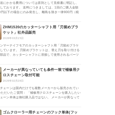
送にかかる費用については原則として見積書に明記し、
しております。 送料につきましては、1回のご購入金額
000円以下の場合にのみ発生し、離島を除き一律800円（税
ZHM1520のカッターシャフト用「刃留めブラ
ケット」社外品販売
2026年03月15日
ンマーナイフモアのカッターシャフト用「刃留めブラケ
しています。 刃留めブラケットは、替え刃を取り付ける
部品で、カッターシャフトに溶接して使用されるパーツ
メーカーが異なっていても条件一致で補修用ク
ロスチェーン取付可能
2026年02月28日
チェーンは国内だけでも複数メーカーから販売されてい
いただいたご質問： 「補修用クロスチェーンを購入したい
ェーン本体は御社購入品ではない。 メーカーが異なって
ゴムクローラー用チェーンのフック単体(フッ