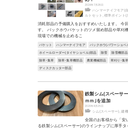
2024年7月26日
ハンマーナイフモア(
ルトセット
,
標準ポイント(
消耗部品の予備購入をおすすめいたします。 今
す。 バックホウバケットのツメ留め部品や草刈
現場での機械を止めるこ
バケット
ハンマーナイフモア
バックホウ(パワーショベ
ホイールローダー(タイヤショベル)部品
除雪
除雪機部品
除草･集草
除草･集草機部品
農業機械部品
草刈り･集
ディスクカッター部品
鉄製シム(スペーサー
ｍｍ｣を追加
2020年8月25日
シム(スペーサー)
,
建機
全国のお客様から「安
る鉄製シム(スペーサー)のラインナップに厚手タ