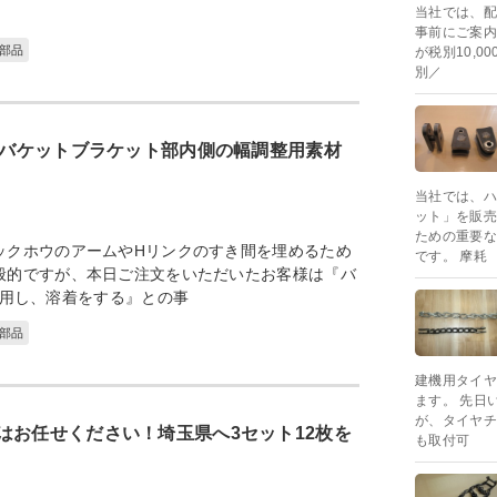
当社では、配
事前にご案内
部品
が税別10,
別／
ムをバケットブラケット部内側の幅調整用素材
当社では、ハ
ット」を販売
ための重要な
ックホウのアームやHリンクのすき間を埋めるため
です。 摩耗
般的ですが、本日ご注文をいただいたお客様は『バ
用し、溶着をする』との事
部品
建機用タイヤ
ます。 先日
が、タイヤチ
はお任せください！埼玉県へ3セット12枚を
も取付可