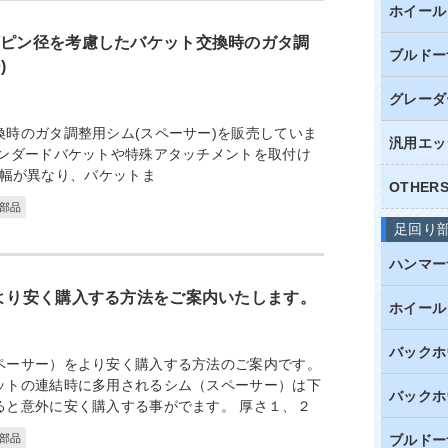
ホイール
/ピン径を考慮したバケット交換時のガタ調
ブルドー
)
グレーダ
換時のガタ調整用シム(スペーサー)を販売していま
汎用エッ
タンダードバケットや特殊アタッチメントを取付け
幅が異なり、バケットま
OTHE
部品
足回り
ハンマー
をより安く購入する方法をご案内いたします。
ホイール
バックホ
ペーサー）をより安く購入する方法のご案内です。
ットの連結時に多用されるシム（スペーサー）は下
バックホ
ると意外に安く購入する事がでます。 厚さ１、２
部品
ブルドー