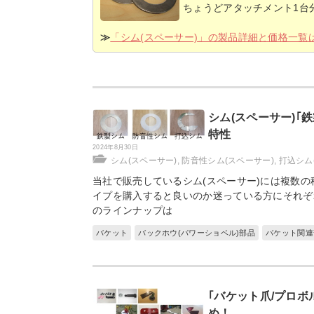
ちょうどアタッチメント1台
≫
「シム(スペーサー)」の製品詳細と価格一覧
シム(スペーサー)｢
特性
2024年8月30日
シム(スペーサー)
,
防音性シム(スペーサー)
,
打込シム
当社で販売しているシム(スペーサー)には複数の
イプを購入すると良いのか迷っている方にそれぞれ
のラインナップは
バケット
バックホウ(パワーショベル)部品
バケット関連
｢バケット爪/プロボ
め！