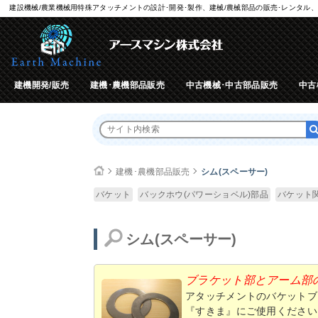
建設機械/農業機械用特殊アタッチメントの設計･開発･製作、建械/農械部品の販売･レンタル、
建機開発/販売
建機･農機部品販売
中古機械･中古部品販売
中古
建機･農機部品販売
シム(スペーサー)
バケット
バックホウ(パワーショベル)部品
バケット
シム(スペーサー)
ブラケット部とアーム部
アタッチメントのバケットブ
『すきま』にご使用ください