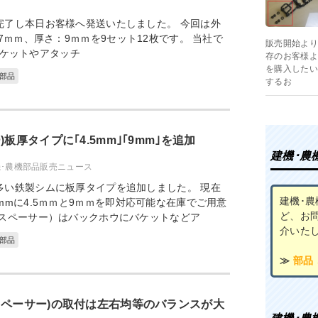
完了し本日お客様へ発送いたしました。 今回は外
7ｍｍ、厚さ：9ｍｍを9セット12枚です。 当社で
販売開始より
ケットやアタッチ
存のお客様よ
を購入したい
部品
するお
板厚タイプに｢4.5mm｣｢9mm｣を追加
建機･農
･農機部品販売ニュース
多い鉄製シムに板厚タイプを追加しました。 現在
建機･
mmに4.5ｍｍと9ｍｍを即対応可能な在庫でご用意
ど、お
（スペーサー）はバックホウにバケットなどア
介いた
部品
≫
部品
スペーサー)の取付は左右均等のバランスが大