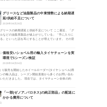
グリースなど油脂製品の中東情勢による納期遅
延/供給不足について
2026年04月26日
グリースの納期遅延と供給不足について ここ最近、「グ
ルなどの油脂系製品が値上がりしている」「手に入りに
る」といった話を耳にすることが増えています。 その背
価格安いショベル用の輸入タイヤチェーンを実
環境で1シーズン検証
2026年04月04日
0月より販売を開始したホイールローダー(タイヤショベル)用
ンの輸入品は、シーズン開始直後から多くのお問い合わ
いただきました。 現在では、タイヤチェーン全体の約
「一部(ゼノア､バロネス)の純正部品」の配送に
かかる費用について
日