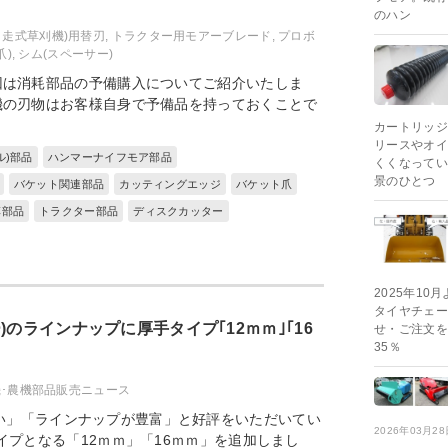
のハン
自走式草刈機)用替刃
,
トラクター用モアーブレード
,
プロボ
爪)
,
シム(スペーサー)
回は消耗部品の予備購入についてご紹介いたしま
機の刃物はお客様自身で予備品を持っておくことで
カートリッジ
リースやオイ
ル)部品
ハンマーナイフモア部品
くくなってい
景のひとつ
バケット関連部品
カッティングエッジ
バケット爪
草部品
トラクター部品
ディスクカッター
2025年1
タイヤチェー
)のラインナップに厚手タイプ｢12ｍｍ｣｢16
せ・ご注文を
35％
･農機部品販売ニュース
い」「ラインナップが豊富」と好評をいただいてい
2026年03月28
イプとなる「12ｍｍ」「16ｍｍ」を追加しまし