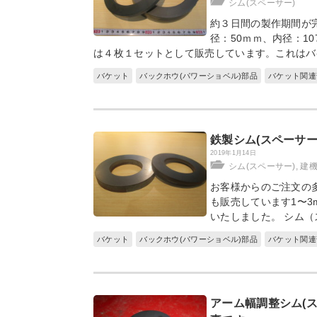
シム(スペーサー)
約３日間の製作期間が
径：50ｍｍ、内径：10
は４枚１セットとして販売しています。これはバ
バケット
バックホウ(パワーショベル)部品
バケット関連
鉄製シム(スペーサー)
2019年1月14日
シム(スペーサー)
,
建機
お客様からのご注文の
も販売しています1〜3
いたしました。 シム
バケット
バックホウ(パワーショベル)部品
バケット関連
アーム幅調整シム(