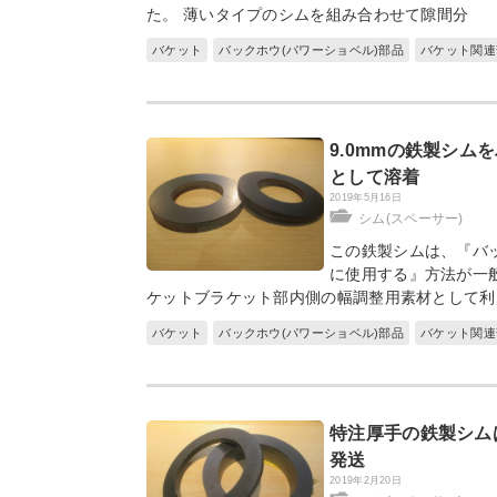
た。 薄いタイプのシムを組み合わせて隙間分
バケット
バックホウ(パワーショベル)部品
バケット関連
9.0mmの鉄製シ
として溶着
2019年5月16日
シム(スペーサー)
この鉄製シムは、『バ
に使用する』方法が一
ケットブラケット部内側の幅調整用素材として利
バケット
バックホウ(パワーショベル)部品
バケット関連
特注厚手の鉄製シム
発送
2019年2月20日