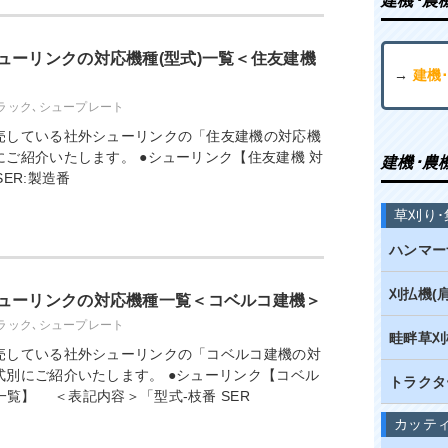
建機･農
ューリンクの対応機種(型式)一覧＜住友建機
→
建機
ラック､シュープレート
売している社外シューリンクの「住友建機の対応機
ご紹介いたします。 ●シューリンク【住友建機 対
建機･農
ER:製造番
草刈り･
ハンマー
刈払機(
ューリンクの対応機種一覧＜コベルコ建機＞
ラック､シュープレート
畦畔草刈
売している社外シューリンクの「コベルコ建機の対
式別にご紹介いたします。 ●シューリンク【コベル
トラクタ
一覧】 ＜表記内容＞「型式-枝番 SER
カッテ