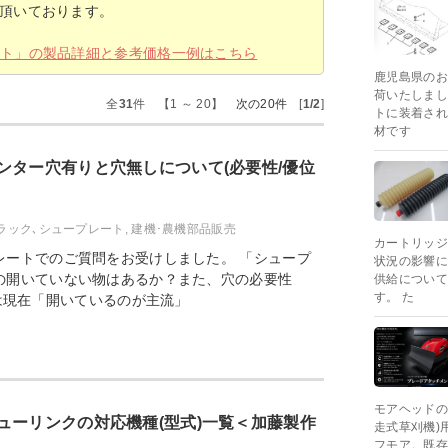
頂いております。
ート」の製品詳細と参考価格一例はこちら
鹿児島県のお
荷いたしまし
全
31
件 【1 ～ 20】
次の20件
[
1/2
]
トに装着され
材です
ンター穴有りと穴無しについて(必要性/優位
ラック､シュープレート
,
建機･農機部品販売
カートリッジ
レートでのご質問をお受けしました。 「シュープ
状況の影響に
の開いていない物はあるか？また、穴の必要性
供給について
す。 た
は現在「開いているのが主流」
モアヘッドの
ューリンクの対応機種(型式)一覧＜加藤製作
走式草刈機)
フモア。既存