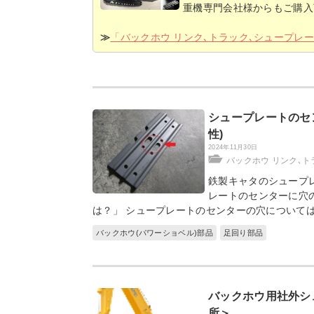
重機専門会社様からもご購入
≫
「バックホウ リンク､トラック､シュープレ
シュープレートのセ
性)
2024年11月30日
バックホウ リンク､ト
鉄製キャタのシュープ
レートのセンターに穴
は？」 シュープレートのセンターの穴について
バックホウ(パワーショベル)部品
足回り部品
バックホウ用社外シ
所＞