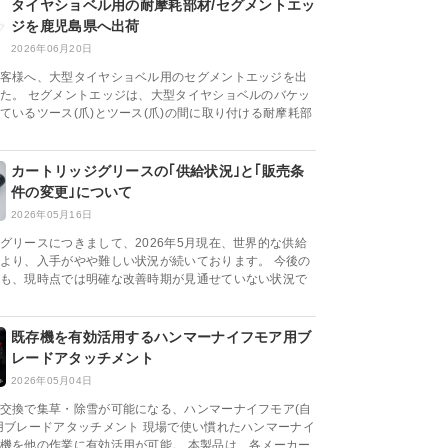
タイヤショベル用の耐摩耗部材/セグメントエッ
ジを鹿児島県へ出荷
2026年06月20日
客様へ、大型タイヤショベル用のセグメントエッジを出
た。 セグメントエッジは、大型タイヤショベルのバケッ
ているツース(爪)とツース(爪)の間に取り付ける耐摩耗部
カートリッジグリースの｢供給状況｣と｢販売条
件の変更｣について
2026年05月16日
グリースにつきまして、2026年5月現在、世界的な供給
より、入手がやや難しい状況が続いております。 今後の
も、現時点では明確な改善時期が見通せていない状況で
既存機を有効活用するハンマーナイフモア用ブ
レードアタッチメント
2026年05月04日
交換で集草・除雪が可能になる、ハンマーナイフモア(自
用ブレードアタッチメント 現場で使い慣れたハンマーナイ
機を他の作業に有効活用が可能。 本製品は、各メーカー