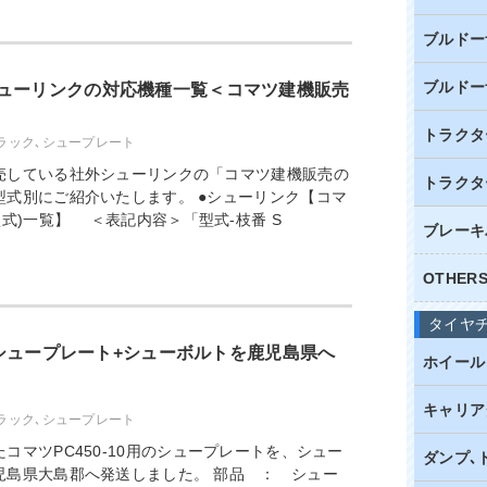
ブルドー
ブルドー
ューリンクの対応機種一覧＜コマツ建機販売
トラクタ
ラック､シュープレート
売している社外シューリンクの「コマツ建機販売の
トラクタ
型式別にご紹介いたします。 ●シューリンク【コマ
型式)一覧】 ＜表記内容＞「型式-枝番 S
ブレーキ
OTHE
タイヤ
m幅シュープレート+シューボルトを鹿児島県へ
ホイール
キャリア
ラック､シュープレート
コマツPC450-10用のシュープレートを、シュー
ダンプ､
児島県大島郡へ発送しました。 部品 ： シュー