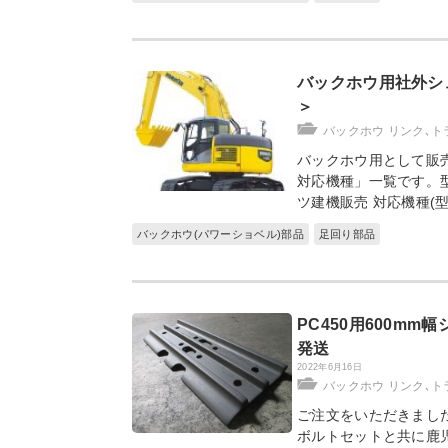
バックホウ用社外シ
＞
バックホウ リンク､ト
バックホウ用として販
対応機種」一覧です。
ツ建機販売 対応機種(
バックホウ(パワーショベル)部品
足回り部品
PC450用600m
発送
2022年6月16日
バックホウ リンク､ト
ご注文をいただきました
ボルトセットと共に鹿