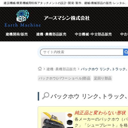
建設機械/農業機械用特殊アタッチメントの設計･開発･製作、建械/農械部品の販売･レンタル、
建機開発/販売
建機･農機部品販売
中古機械･中古部品販売
中古
建機･農機部品販売
バックホウ リンク､トラック
バックホウ(パワーショベル)部品
足回り部品
バックホウ リンク､トラック
純正品と変わらない形状
各メーカーのバックホウ（パ
ク」「シュープレート」を格