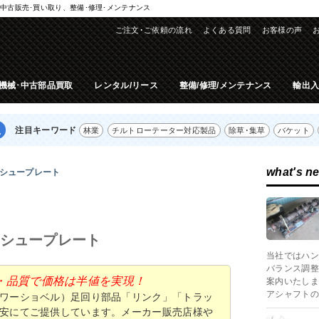
中古販売･買い取り、整備･修理･メンテナンス
ご注文･ご依頼の流れ
よくある質問
お客様の声
機械･中古部品買取
レンタル/リース
整備/修理/メンテナンス
輸出
注目キーワード
林業
チルトローテーター対応製品
除草･集草
バケット
what's n
､シュープレート
､シュープレート
当社ではハン
バランス調整
・品質で価格は半値を実現！
案内いたしま
アシャフトの
ワーショベル）足回り部品「リンク」「トラッ
安にてご提供しています。メーカー販売店様や