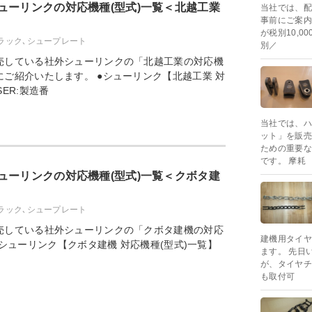
ューリンクの対応機種(型式)一覧＜北越工業
当社では、配
事前にご案内
が税別10,
ラック､シュープレート
別／
売している社外シューリンクの「北越工業の対応機
ご紹介いたします。 ●シューリンク【北越工業 対
ER:製造番
当社では、ハ
ット」を販売
ための重要な
です。 摩耗
ューリンクの対応機種(型式)一覧＜クボタ建
ラック､シュープレート
売している社外シューリンクの「クボタ建機の対応
建機用タイヤ
シューリンク【クボタ建機 対応機種(型式)一覧】
ます。 先日
が、タイヤチ
も取付可