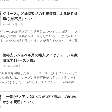
グリースなど油脂製品の中東情勢による納期遅
延/供給不足について
2026年04月26日
グリースの納期遅延と供給不足について ここ最近、「グ
ルなどの油脂系製品が値上がりしている」「手に入りに
る」といった話を耳にすることが増えています。 その背
価格安いショベル用の輸入タイヤチェーンを実
環境で1シーズン検証
2026年04月04日
0月より販売を開始したホイールローダー(タイヤショベル)用
ンの輸入品は、シーズン開始直後から多くのお問い合わ
いただきました。 現在では、タイヤチェーン全体の約
「一部(ゼノア､バロネス)の純正部品」の配送に
かかる費用について
日