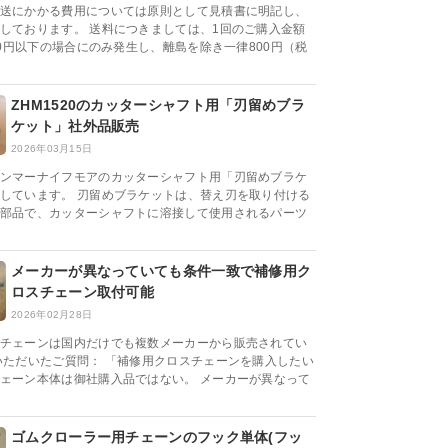
送にかかる費用については原則として見積書に明記し、
しております。 送料につきましては、1回のご購入金額
000円以下の場合にのみ発生し、離島を除き一律800円（税
ZHM1520のカッターシャフト用「刃留めブラ
ケット」社外品販売
2026年03月15日
ンマーナイフモアのカッターシャフト用「刃留めブラケ
しています。 刃留めブラケットは、替え刃を取り付ける
部品で、カッターシャフトに溶接して使用されるパーツ
メーカーが異なっていても条件一致で補修用ク
ロスチェーン取付可能
2026年02月28日
チェーンは国内だけでも複数メーカーから販売されてい
いただいたご質問： 「補修用クロスチェーンを購入したい
ェーン本体は御社購入品ではない。 メーカーが異なって
ゴムクローラー用チェーンのフック単体(フッ