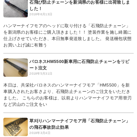
石飛び防止チェーンを新潟県のお客様に出荷致しま
した！
2018年6月13日
ハンマーナイフモアのヘッドに取り付ける「石飛防止チェーン」
を新潟県のお客様にご購入頂きました！！ 塗装作業を施し綺麗に
仕上げさせていただき、本日無事発送致しました。 発送梱包状態
お買い上げ誠に有難う
バロネスHM5500新車用に石飛防止チェーンをリピ
ート注文
2018年5月31日
本日は、共栄社バロネスのハンマーナイフモア「HM5500」を新
車購入されたお客さより、石飛防止チェーンのご注文をいただき
ました。 こちらのお客様は、以前よりハンマーナイフモア用替刃
など沢山のご注文をい
草刈りハンマーナイフモア用「石飛防止チェーン」
の飛石事故防止効果
2018年3月4日