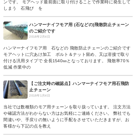
ンです。 モアヘッド最前面に取り付けることで作業時に発生して
しまう 石飛び を
ハンマーナイフモア用 (石などの)飛散防止チェーン
のご紹介です
2016年2月4日
ハンマーナイフモア用 石などの 飛散防止チェーンのご紹介です
モアヘットに穴あけ加工 ボルト＆ナット留め、又は溶接で取り
付ける汎用タイプで 全長1540㎜となっております。 飛散率70％
低減 作業中の
【ご注文時の確認点】ハンマーナイフモア用石飛防
止チェーン
2016年1月4日
当社では数種類のモア用チェーンを取り扱っています。 注文方法
や確認方法がわからない方はお気軽にご連絡ください。 弊社でも
間違いや、手戻りの無いように手配をさせていただきますが、お
客様から下記の点を教え