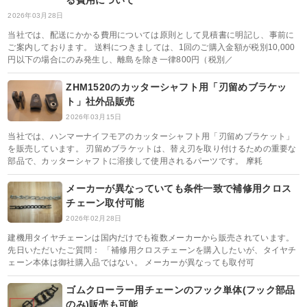
る費用について
2026年03月28日
当社では、配送にかかる費用については原則として見積書に明記し、事前に
ご案内しております。 送料につきましては、1回のご購入金額が税別10,000
円以下の場合にのみ発生し、離島を除き一律800円（税別／
ZHM1520のカッターシャフト用「刃留めブラケッ
ト」社外品販売
2026年03月15日
当社では、ハンマーナイフモアのカッターシャフト用「刃留めブラケット」
を販売しています。 刃留めブラケットは、替え刃を取り付けるための重要な
部品で、カッターシャフトに溶接して使用されるパーツです。 摩耗
メーカーが異なっていても条件一致で補修用クロス
チェーン取付可能
2026年02月28日
建機用タイヤチェーンは国内だけでも複数メーカーから販売されています。
先日いただいたご質問： 「補修用クロスチェーンを購入したいが、タイヤチ
ェーン本体は御社購入品ではない。 メーカーが異なっても取付可
ゴムクローラー用チェーンのフック単体(フック部品
のみ)販売も可能