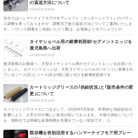
の返送方法について
2026年07月04日
当社ではハンマーナイフモアのモアシャフト（カッターシャフト）のバラン
ス調整を承っておりますが、調整完了後の返送方法についてご案内いたしま
す。 バランス調整をご依頼いただく際は、お客様よりモアシャフトの
タイヤショベル用の耐摩耗部材/セグメントエッジを
鹿児島県へ出荷
2026年06月20日
鹿児島県のお客様へ、大型タイヤショベル用のセグメントエッジを出荷いた
しました。 セグメントエッジは、大型タイヤショベルのバケットに装着され
ているツース(爪)とツース(爪)の間に取り付ける耐摩耗部材です
カートリッジグリースの｢供給状況｣と｢販売条件の変
更｣について
2026年05月16日
カートリッジグリースにつきまして、2026年5月現在、世界的な供給状況の
影響により、入手がやや難しい状況が続いております。 今後の供給について
も、現時点では明確な改善時期が見通せていない状況です。 た
既存機を有効活用するハンマーナイフモア用ブレー