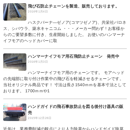
飛び石防止チェーンを製造、販売しております。
2016年1月4日
ハスクバーナ―ゼノア(コマツゼノア)、共栄社バロネ
ス、シバウラ、築水キャニコム ・・・メーカー問わず ! お客様か
らのご要望多数に付き、生産開始しました。 お使いのハンマーナ
イフモアのヘッドカバーに取
ハンマーナイフモア用石飛防止チェーン 発売中
2016年1月3日
ハンマーナイフモア用のチェーンです。 モアヘッド
の先端部に取り付け作業中の飛び石を軽減させるチェーンです。
当社オリジナル商品です！ 寸法は長さ1540ｍｍを基本寸法として
おります。 1700ｍｍや1
ハンドガイドの飛石事故防止を図る後付け器具の販
売
2015年12月26日
近年は、業務費削減の観点により人力除草からハンドガイド除草