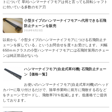
トについて 草刈ハンマーナイフモアは何と言っても回転シャフト
に付いている多数のモア刃
小型タイプのハンマーナイフモアへ代用できる石飛
防止チェーンを販売
2018年8月23日
以前から「小型タイプのハンマーナイフモアにつける石飛防止チ
ェーンを探している」というお問合せを度々お受けします。 刈幅
650ｍｍクラスの小型ハンマーナイフモアには石飛対策用のチェー
ンは純正部品がないら
ハンマーナイフモア(自走式草刈機) 石飛防止チェー
ン【価格一覧】
お使いのハンマーナイフモア(自走式草刈機)のヘッド
カバーに取り付けるだけで、除草作業時に前方に飛散する石など
をチェーンでガードし、飛散率70％低減します。低価格でご提供
しております。