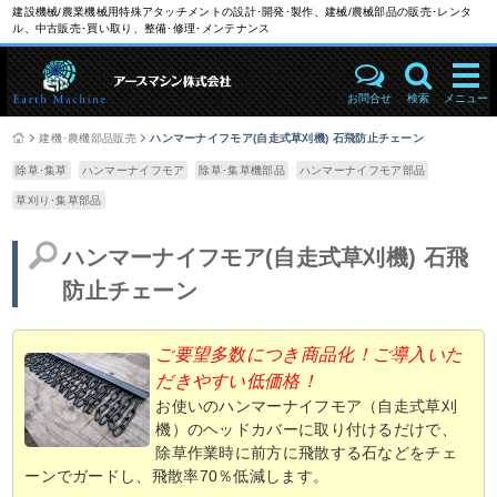
建設機械/農業機械用特殊アタッチメントの設計･開発･製作、建械/農械部品の販売･レンタ
ル、中古販売･買い取り、整備･修理･メンテナンス
お問合せ
検索
メニュー
建機･農機部品販売
ハンマーナイフモア(自走式草刈機) 石飛防止チェーン
除草･集草
ハンマーナイフモア
除草･集草機部品
ハンマーナイフモア部品
草刈り･集草部品
ハンマーナイフモア(自走式草刈機) 石飛
防止チェーン
ご要望多数につき商品化！ご導入いた
だきやすい低価格！
お使いのハンマーナイフモア（自走式草刈
機）のヘッドカバーに取り付けるだけで、
除草作業時に前方に飛散する石などをチェ
ーンでガードし、飛散率70％低減します。