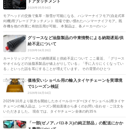
ドアタッチメント
2026年05月04日
モアヘッドの交換で集草・除雪が可能になる、ハンマーナイフモア(自走式草
刈機)用ブレードアタッチメント 現場で使い慣れたハンマーナイフモア。既
存機を他の作業に有効活用が可能。 本製品は、各メーカーのハン
グリースなど油脂製品の中東情勢による納期遅延/供
給不足について
2026年04月26日
カートリッジグリースの納期遅延と供給不足について ここ最近、「グリース
やオイルなどの油脂系製品が値上がりしている」「手に入りにくくなってい
る」といった話を耳にすることが増えています。 その背景のひとつ
価格安いショベル用の輸入タイヤチェーンを実環境
で1シーズン検証
2026年04月04日
2025年10月より販売を開始したホイールローダー(タイヤショベル)用タイヤ
チェーンの輸入品は、シーズン開始直後から多くのお問い合わせ・ご注文を
いただきました。 現在では、タイヤチェーン全体の約35％
「一部(ゼノア､バロネス)の純正部品」の配送にかか