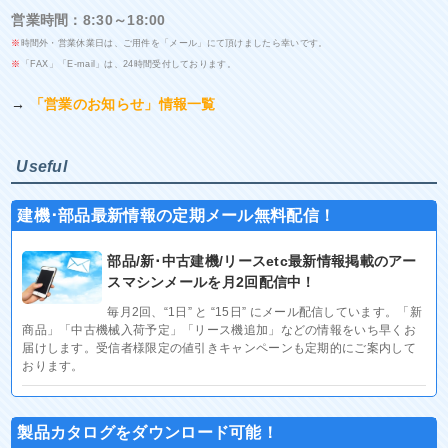
営業時間：8:30～18:00
※
時間外・営業休業日は、ご用件を「メール」にて頂けましたら幸いです。
※
「FAX」「E-mail」は、24時間受付しております。
→
「営業のお知らせ」情報一覧
Useful
建機･部品最新情報の定期メール無料配信！
部品/新･中古建機/リースetc最新情報掲載のアー
スマシンメールを月2回配信中！
毎月2回、“1日” と “15日” にメール配信しています。「新
商品」「中古機械入荷予定」「リース機追加」などの情報をいち早くお
届けします。受信者様限定の値引きキャンペーンも定期的にご案内して
おります。
製品カタログをダウンロード可能！