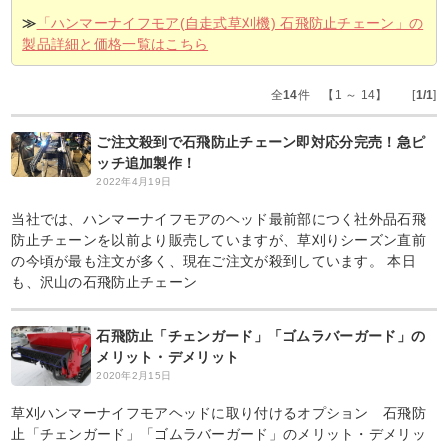
≫
「ハンマーナイフモア(自走式草刈機) 石飛防止チェーン」の
製品詳細と価格一覧はこちら
全
14
件 【1 ～ 14】 [
1/1
]
ご注文殺到で石飛防止チェーン即対応分完売！急ピ
ッチ追加製作！
2022年4月19日
当社では、ハンマーナイフモアのヘッド最前部につく社外品石飛
防止チェーンを以前より販売していますが、草刈りシーズン直前
の今頃が最も注文が多く、現在ご注文が殺到しています。 本日
も、沢山の石飛防止チェーン
石飛防止「チェンガード」「ゴムラバーガード」の
メリット・デメリット
2020年2月15日
草刈ハンマーナイフモアヘッドに取り付けるオプション 石飛防
止「チェンガード」「ゴムラバーガード」のメリット・デメリッ