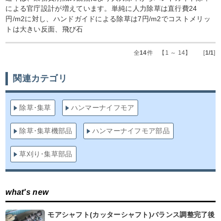
による官庁設計が増えています。単純に人力除草は直行費24
円/m2に対し、ハンドガイドによる除草は7円/m2でコストメリッ
トは大きい反面、飛び石
全
14
件 【1 ～ 14】 [
1/1
]
関連カテゴリ
除草･集草
ハンマーナイフモア
除草･集草機部品
ハンマーナイフモア部品
草刈り･集草部品
what's new
モアシャフト(カッターシャフト)バランス調整完了後